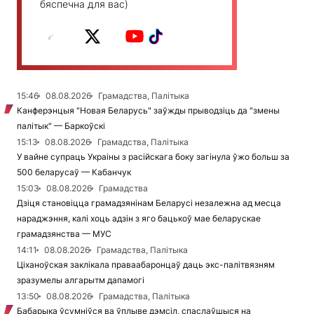
бяспечна для вас)
15:46
08.08.2026
Грамадства, Палітыка
Канферэнцыя "Новая Беларусь" заўжды прыводзіць да "змены
палітык" — Баркоўскі
15:13
08.08.2026
Грамадства, Палітыка
У вайне супраць Украіны з расійскага боку загінула ўжо больш за
500 беларусаў — Кабанчук
15:03
08.08.2026
Грамадства
Дзіця становіцца грамадзянінам Беларусі незалежна ад месца
нараджэння, калі хоць адзін з яго бацькоў мае беларускае
грамадзянства — МУС
14:11
08.08.2026
Грамадства, Палітыка
Ціханоўская заклікала праваабаронцаў даць экс-палітвязням
зразумелы алгарытм дапамогі
13:50
08.08.2026
Грамадства, Палітыка
Бабарыка ўсумніўся ва ўплыве дэмсіл, спаслаўшыся на