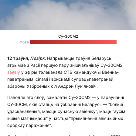
Су-30СМ2
Фота
на сайце расійскай дзяржкарпарацыі "Растэх"
12 траўня,
Позірк
.
Напрыканцы траўня Беларусь
атрымае з Расіі першую пару знішчальнікаў Су-30СМ2,
заявіў
у эфіры тэлеканала СТБ камандуючы Ваенна-
паветранымі сіламі і войскамі супрацьпаветранай
абароны Узброеных сіл Андрэй Лук’яновіч.
Паводле яго слоў, самалёты Су-30СМ2 — у параўнанні
СУ-30СМ, якія стаяць на ўзбраенні Беларусі, — “больш
удасканаленыя, маюць сучасную авіёніку”, ма.ць “зусім
іншыя магчымасці” ў частцы “прымянення авіяцыйных
сродкаў паражэння”.