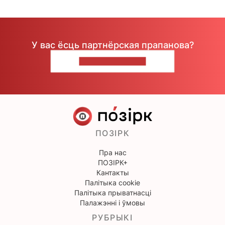
У вас ёсць партнёрская прапанова?
НАПІШЫЦЕ НАМ
ПОЗІРК
Пра нас
ПОЗІРК+
Кантакты
Палітыка cookie
Палітыка прыватнасці
Палажэнні і ўмовы
РУБРЫКІ