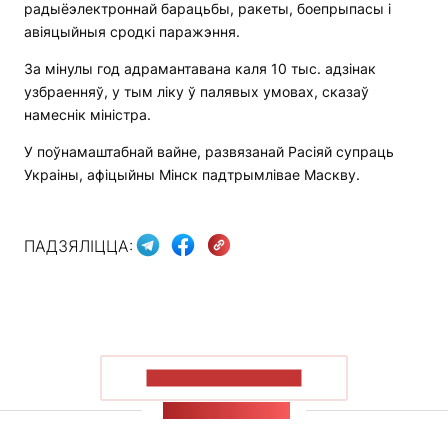
радыёэлектроннай барацьбы, ракеты, боепрыпасы і
авіяцыйныя сродкі паражэння.
За мінулы год адрамантавана каля 10 тыс. адзінак
узбраенняў, у тым ліку ў палявых умовах, сказаў
намеснік міністра.
У поўнамаштабнай вайне, развязанай Расіяй супраць
Украіны, афіцыйны Мінск падтрымлівае Маскву.
ПАДЗЯЛІЦЦА:
ПАКАЗАЦЬ БОЛЬШ
СТУЖКА НАВІН