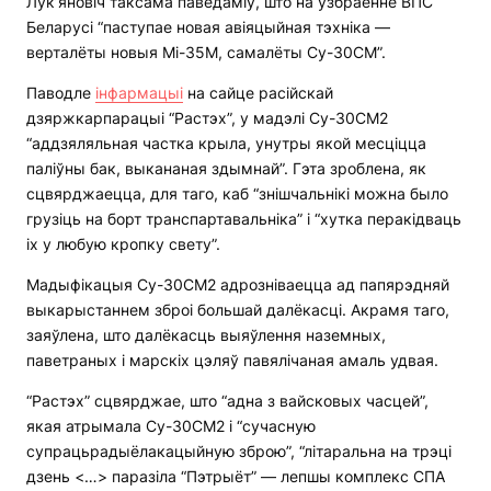
Лук’яновіч таксама паведаміў, што на ўзбраенне ВПС
Беларусі “паступае новая авіяцыйная тэхніка —
верталёты новыя Мі-35М, самалёты Су-30СМ”.
Паводле
інфармацыі
на сайце расійскай
дзяржкарпарацыі “Растэх”, у мадэлі Су-30СМ2
“аддзяляльная частка крыла, унутры якой месціцца
паліўны бак, выкананая здымнай”. Гэта зроблена, як
сцвярджаецца, для таго, каб “знішчальнікі можна было
грузіць на борт транспартавальніка” і “хутка перакідваць
іх у любую кропку свету”.
Мадыфікацыя Су-30СМ2 адрозніваецца ад папярэдняй
выкарыстаннем зброі большай далёкасці. Акрамя таго,
заяўлена, што далёкасць выяўлення наземных,
паветраных і марскіх цэляў павялічаная амаль удвая.
“Растэх” сцвярджае, што “адна з вайсковых часцей”,
якая атрымала Су-30СМ2 і “сучасную
супрацьрадыёлакацыйную зброю”, “літаральна на трэці
дзень <…> паразіла “Пэтрыёт” — лепшы комплекс СПА