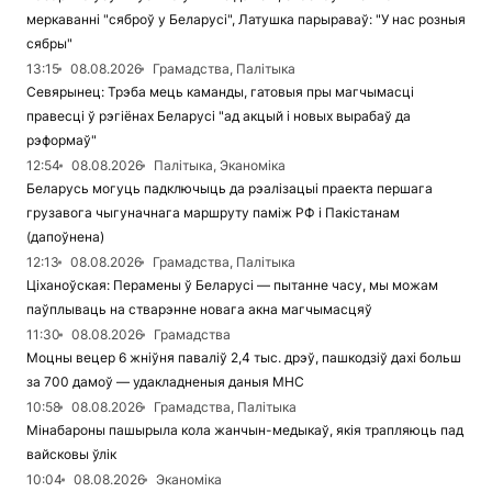
меркаванні "сяброў у Беларусі", Латушка парыраваў: "У нас розныя
сябры"
13:15
08.08.2026
Грамадства, Палітыка
Севярынец: Трэба мець каманды, гатовыя пры магчымасці
правесці ў рэгіёнах Беларусі "ад акцый і новых вырабаў да
рэформаў"
12:54
08.08.2026
Палітыка, Эканоміка
Беларусь могуць падключыць да рэалізацыі праекта першага
грузавога чыгуначнага маршруту паміж РФ і Пакістанам
(дапоўнена)
12:13
08.08.2026
Грамадства, Палітыка
Ціханоўская: Перамены ў Беларусі — пытанне часу, мы можам
паўплываць на стварэнне новага акна магчымасцяў
11:30
08.08.2026
Грамадства
Моцны вецер 6 жніўня паваліў 2,4 тыс. дрэў, пашкодзіў дахі больш
за 700 дамоў — удакладненыя даныя МНС
10:58
08.08.2026
Грамадства, Палітыка
Мінабароны пашырыла кола жанчын-медыкаў, якія трапляюць пад
вайсковы ўлік
10:04
08.08.2026
Эканоміка