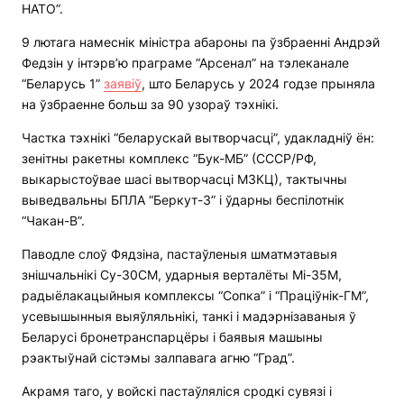
НАТО”.
9 лютага намеснік міністра абароны па ўзбраенні Андрэй
Федзін у інтэрв’ю праграме “Арсенал” на тэлеканале
“Беларусь 1”
заявіў
, што Беларусь у 2024 годзе прыняла
на ўзбраенне больш за 90 узораў тэхнікі.
Частка тэхнікі “беларускай вытворчасці”, удакладніў ён:
зенітны ракетны комплекс “Бук-МБ” (СССР/РФ,
выкарыстоўвае шасі вытворчасці МЗКЦ), тактычны
выведвальны БПЛА “Беркут-3” і ўдарны беспілотнік
“Чакан-В”.
Паводле слоў Фядзіна, пастаўленыя шматмэтавыя
знішчальнікі Су-30СМ, ударныя верталёты Мі-35М,
радыёлакацыйныя комплексы “Сопка” і “Праціўнік-ГМ”,
усевышынныя выяўляльнікі, танкі і мадэрнізаваныя ў
Беларусі бронетранспарцёры і баявыя машыны
рэактыўнай сістэмы залпавага агню “Град”.
Акрамя таго, у войскі пастаўляліся сродкі сувязі і