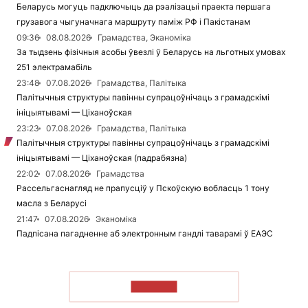
Беларусь могуць падключыць да рэалізацыі праекта першага
грузавога чыгуначнага маршруту паміж РФ і Пакістанам
09:36
08.08.2026
Грамадства, Эканоміка
За тыдзень фізічныя асобы ўвезлі ў Беларусь на льготных умовах
251 электрамабіль
23:48
07.08.2026
Грамадства, Палітыка
Палітычныя структуры павінны супрацоўнічаць з грамадскімі
ініцыятывамі — Ціханоўская
23:23
07.08.2026
Грамадства, Палітыка
Палітычныя структуры павінны супрацоўнічаць з грамадскімі
ініцыятывамі — Ціханоўская (падрабязна)
22:02
07.08.2026
Грамадства
Рассельгаснагляд не прапусціў у Пскоўскую вобласць 1 тону
масла з Беларусі
21:47
07.08.2026
Эканоміка
Падпісана пагадненне аб электронным гандлі таварамі ў ЕАЭС
ЧЫТАЦЬ