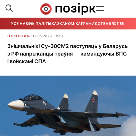
УСЕ НАВІНЫ
ПАЛІТЫКА
ЭКАНОМІКА
ГРАМАДСТВА
БЯСПЕКА
УСЕ
Палітыка
12.05.2025
09:20
Знішчальнікі Су-30СМ2 паступяць у Беларусь
з РФ напрыканцы траўня — камандуючы ВПС
і войскамі СПА