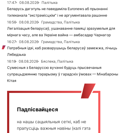
17:47
08.08.2026
Палітыка
Беларусь дагэтуль не паведаміла Euronews аб прызнанні
тэлеканала "экстрэмісцкім" і не аргументавала рашэнне
16:56
08.08.2026
Грамадства, Палітыка
Легалізацыя беларусаў, ушанаванне памяці зразумелыя для
мірнага часу, але ва Украіне вайна — амбасадар Чарнагор
16:27
08.08.2026
Грамадства, Палітыка
Патрэбныя ідэі, каб разварушыць беларусаў замежжа, лічыць
Лябедзька
16:18
08.08.2026
Бяспека, Палітыка
Сумесныя з Беларуссю вучэнні будуць прысвечаныя
супрацьдзеянню тэрарызму ў гарадскіх ўмовах — Мінабароны
Кітая
Падпісвайцеся
на нашы сацыяльныя сеткі, каб не
прапусціць важныя навіны (калі гэта