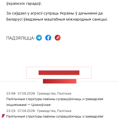
ўкраінскіх гарадоў.
За саўдзел у агрэсіі супраць Украіны ў дачыненні да
Беларусі ўведзеныя маштабныя міжнародныя санкцыі.
ПАДЗЯЛІЦЦА:
ПАКАЗАЦЬ БОЛЬШ
СТУЖКА НАВІН
23:48
07.08.2026
Грамадства, Палітыка
Палітычныя структуры павінны супрацоўнічаць з грамадскімі
ініцыятывамі — Ціханоўская
23:23
07.08.2026
Грамадства, Палітыка
Палітычныя структуры павінны супрацоўнічаць з грамадскімі