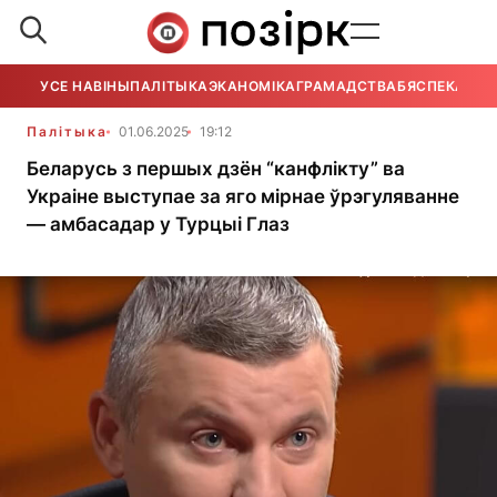
УСЕ НАВІНЫ
ПАЛІТЫКА
ЭКАНОМІКА
ГРАМАДСТВА
БЯСПЕКА
УСЕ
Палітыка
01.06.2025
19:12
Беларусь з першых дзён “канфлікту” ва
Украіне выступае за яго мірнае ўрэгуляванне
— амбасадар у Турцыі Глаз