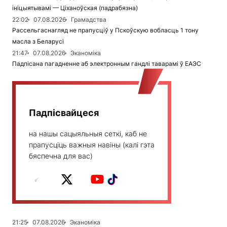
ініцыятывамі — Ціханоўская (падрабязна)
22:02
07.08.2026
Грамадства
Рассельгаснагляд не прапусціў у Пскоўскую вобласць 1 тону
масла з Беларусі
21:47
07.08.2026
Эканоміка
Падпісана пагадненне аб электронным гандлі таварамі ў ЕАЭС
Падпісвайцеся
на нашы сацыяльныя сеткі, каб не
прапусціць важныя навіны (калі гэта
бяспечна для вас)
21:25
07.08.2026
Эканоміка