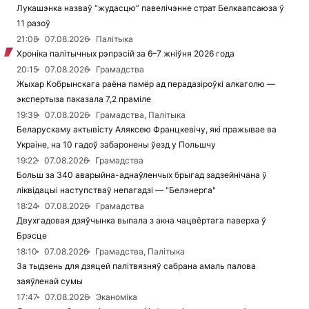
Лукашэнка назваў “жудасцю” павелічэнне страт Белкаапсаюза ў
11 разоў
21:08
07.08.2026
Палітыка
Хроніка палітычных рэпрэсій за 6–7 жніўня 2026 года
20:15
07.08.2026
Грамадства
Жыхар Кобрынскага раёна памёр ад перадазіроўкі алкаголю —
экспертыза паказала 7,2 праміле
19:39
07.08.2026
Грамадства, Палітыка
Беларускаму актывісту Аляксею Францкевічу, які пражывае ва
Украіне, на 10 гадоў забаронены ўезд у Польшчу
19:22
07.08.2026
Грамадства
Больш за 340 аварыйна-аднаўленчых брыгад задзейнічана ў
ліквідацыі наступстваў непагадзі — "Белэнерга"
18:24
07.08.2026
Грамадства
Двухгадовая дзяўчынка выпала з акна чацвёртага паверха ў
Брэсце
18:10
07.08.2026
Грамадства, Палітыка
За тыдзень для дзяцей палітвязняў сабрана амаль палова
заяўленай сумы
17:47
07.08.2026
Эканоміка