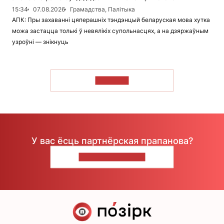
15:34
07.08.2026
Грамадства, Палітыка
АПК: Пры захаванні цяперашніх тэндэнцый беларуская мова хутка
можа застацца толькі ў невялікіх супольнасцях, а на дзяржаўным
узроўні — знікнуць
ЧЫТАЦЬ
У вас ёсць партнёрская прапанова?
НАПІШЫЦЕ НАМ