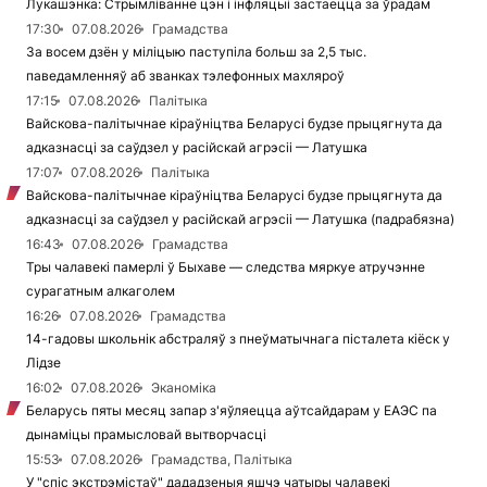
Лукашэнка: Стрымліванне цэн і інфляцыі застаецца за ўрадам
17:30
07.08.2026
Грамадства
За восем дзён у міліцыю паступіла больш за 2,5 тыс.
паведамленняў аб званках тэлефонных махляроў
17:15
07.08.2026
Палітыка
Вайскова-палітычнае кіраўніцтва Беларусі будзе прыцягнута да
адказнасці за саўдзел у расійскай агрэсіі — Латушка
17:07
07.08.2026
Палітыка
Вайскова-палітычнае кіраўніцтва Беларусі будзе прыцягнута да
адказнасці за саўдзел у расійскай агрэсіі — Латушка (падрабязна)
16:43
07.08.2026
Грамадства
Тры чалавекі памерлі ў Быхаве — следства мяркуе атручэнне
сурагатным алкаголем
16:26
07.08.2026
Грамадства
14-гадовы школьнік абстраляў з пнеўматычнага пісталета кіёск у
Лідзе
16:02
07.08.2026
Эканоміка
Беларусь пяты месяц запар з'яўляецца аўтсайдарам у ЕАЭС па
дынаміцы прамысловай вытворчасці
15:53
07.08.2026
Грамадства, Палітыка
У "спіс экстрэмістаў" дададзеныя яшчэ чатыры чалавекі