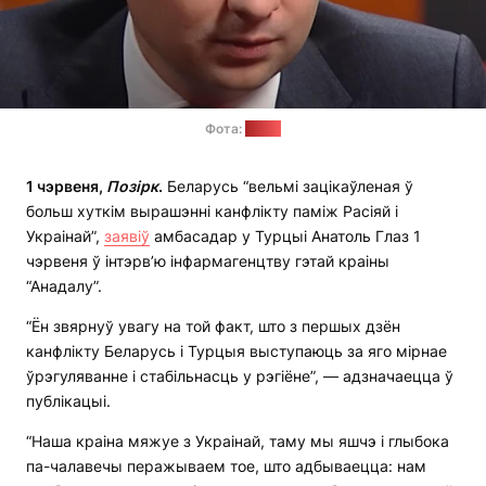
Фота:
sb.by
1 чэрвеня,
Позірк
.
Беларусь “вельмі зацікаўленая ў
больш хуткім вырашэнні канфлікту паміж Расіяй і
Украінай”,
заявіў
амбасадар у Турцыі Анатоль Глаз 1
чэрвеня ў інтэрв’ю інфармагенцтву гэтай краіны
“Анадалу”.
“Ён звярнуў увагу на той факт, што з першых дзён
канфлікту Беларусь і Турцыя выступаюць за яго мірнае
ўрэгуляванне і стабільнасць у рэгіёне”, — адзначаецца ў
публікацыі.
“Наша краіна мяжуе з Украінай, таму мы яшчэ і глыбока
па-чалавечы перажываем тое, што адбываецца: нам