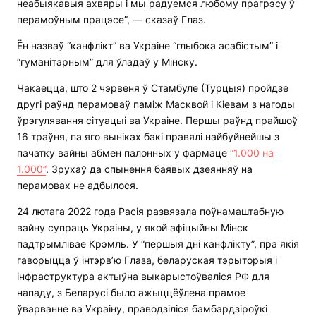
неабыякавыя ахвяры і мы радуемся любому прагрэсу ў
перамоўным працэсе”, — сказаў Глаз.
Ён назваў “канфлікт” ва Украіне “глыбока асабістым” і
“гуманітарным” для ўладаў у Мінску.
Чакаецца, што 2 чэрвеня ў Стамбуле (Турцыя) пройдзе
другі раўнд перамоваў паміж Масквой і Кіевам з нагоды
ўрэгулявання сітуацыі ва Украіне. Першы раўнд прайшоў
16 траўня, па яго выніках бакі правялі найбуйнейшы з
пачатку вайны абмен палонных у фармаце
“1.000 на
1.000”
. Зрухаў да спынення баявых дзеянняў на
перамовах не адбылося.
24 лютага 2022 года Расія развязала поўнамаштабную
вайну супраць Украіны, у якой афіцыйны Мінск
падтрымлівае Крэмль. У “першыя дні канфлікту”, пра якія
гаворыцца ў інтэрв’ю Глаза, беларуская тэрыторыя і
інфраструктура актыўна выкарыстоўваліся РФ для
нападу, з Беларусі было ажыццёўлена прамое
ўварванне ва Украіну, праводзіліся бамбардзіроўкі