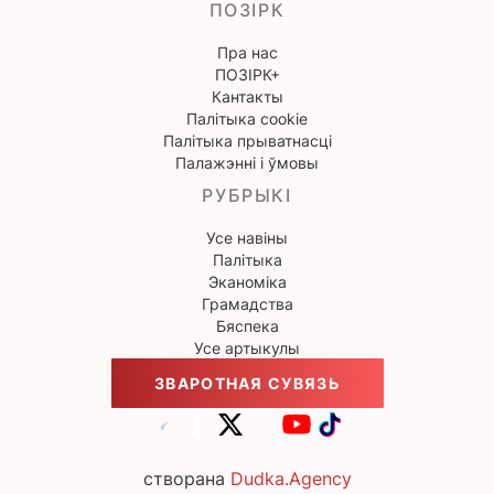
ПОЗІРК
Пра нас
ПОЗІРК+
Кантакты
Палітыка cookie
Палітыка прыватнасці
Палажэнні і ўмовы
РУБРЫКІ
Усе навіны
Палітыка
Эканоміка
Грамадства
Бяспека
Усе артыкулы
ЗВАРОТНАЯ СУВЯЗЬ
створана
Dudka.Agency