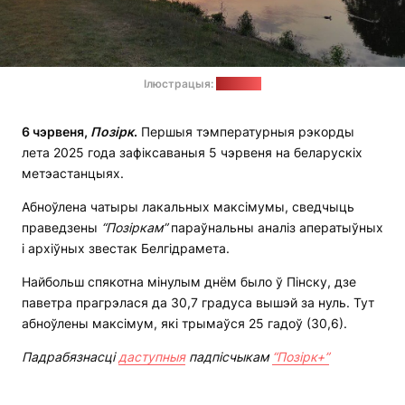
Ілюстрацыя:
"Позірк"
6 чэрвеня,
П
о
зірк
.
Першыя тэмпературныя рэкорды
лета 2025 года зафіксаваныя 5 чэрвеня на беларускіх
метэастанцыях.
Абноўлена чатыры лакальных максімумы, сведчыць
праведзены
“П
о
зіркам”
параўнальны аналіз аператыўных
і архіўных звестак Белгідрамета.
Найбольш спякотна мінулым днём было ў Пінску, дзе
паветра прагрэлася да 30,7 градуса вышэй за нуль. Тут
абноўлены максімум, які трымаўся 25 гадоў (30,6).
Падрабязнасці
даступныя
падпісчыкам
“Позірк+”