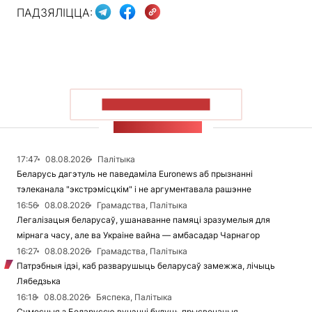
ПАДЗЯЛІЦЦА:
ПАКАЗАЦЬ БОЛЬШ
СТУЖКА НАВІН
17:47
08.08.2026
Палітыка
Беларусь дагэтуль не паведаміла Euronews аб прызнанні
тэлеканала "экстрэмісцкім" і не аргументавала рашэнне
16:56
08.08.2026
Грамадства, Палітыка
Легалізацыя беларусаў, ушанаванне памяці зразумелыя для
мірнага часу, але ва Украіне вайна — амбасадар Чарнагор
16:27
08.08.2026
Грамадства, Палітыка
Патрэбныя ідэі, каб разварушыць беларусаў замежжа, лічыць
Лябедзька
16:18
08.08.2026
Бяспека, Палітыка
Сумесныя з Беларуссю вучэнні будуць прысвечаныя