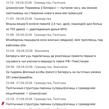
12:13
08.08.2026
Грамадства, Палітыка
Ціханоўская: Перамены ў Беларусі — пытанне часу, мы можам
паўплываць на стварэнне новага акна магчымасцяў
11:30
08.08.2026
Грамадства
Моцны вецер 6 жніўня паваліў 2,4 тыс. дрэў, пашкодзіў дахі больш
за 700 дамоў — удакладненыя даныя МНС
10:58
08.08.2026
Грамадства, Палітыка
Мінабароны пашырыла кола жанчын-медыкаў, якія трапляюць пад
вайсковы ўлік
10:04
08.08.2026
Эканоміка
Беларусь могуць падключыць да рэалізацыі праекта першага
грузавога чыгуначнага маршруту паміж РФ і Пакістанам
09:36
08.08.2026
Грамадства, Эканоміка
За тыдзень фізічныя асобы ўвезлі ў Беларусь на льготных умовах
251 электрамабіль
23:48
07.08.2026
Грамадства, Палітыка
Палітычныя структуры павінны супрацоўнічаць з грамадскімі
ініцыятывамі — Ціханоўская
23:23
07.08.2026
Грамадства, Палітыка
Палітычныя структуры павінны супрацоўнічаць з грамадскімі