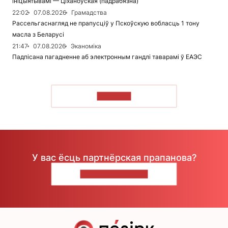
ініцыятывамі — Ціханоўская (падрабязна)
22:02
07.08.2026
Грамадства
Рассельгаснагляд не прапусціў у Пскоўскую вобласць 1 тону
масла з Беларусі
21:47
07.08.2026
Эканоміка
Падпісана пагадненне аб электронным гандлі таварамі ў ЕАЭС
ЧЫТАЦЬ
У вас ёсць партнёрская прапанова?
НАПІШЫЦЕ НАМ