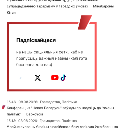
супрацьдзеянню тэрарызму ў гарадскіх ўмовах — Мінабароны
Кітая
Падпісвайцеся
на нашы сацыяльныя сеткі, каб не
прапусціць важныя навіны (калі гэта
бяспечна для вас)
15:46
08.08.2026
Грамадства, Палітыка
Канферэнцыя "Новая Беларусь" заўжды прыводзіць да "змены
палітык" — Баркоўскі
15:13
08.08.2026
Грамадства, Палітыка
У вайне супраць Украіны з расійскага боку загінула ўжо больш за