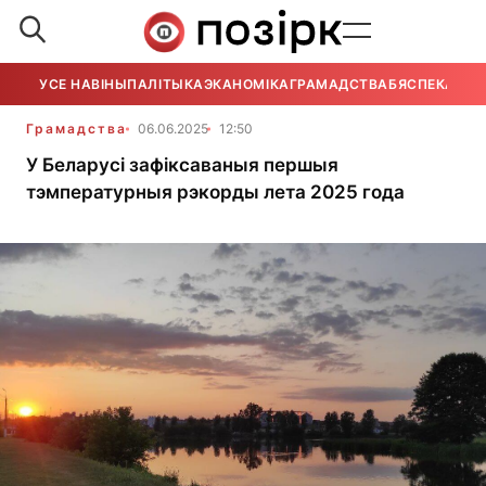
УСЕ НАВІНЫ
ПАЛІТЫКА
ЭКАНОМІКА
ГРАМАДСТВА
БЯСПЕКА
УСЕ
Грамадства
06.06.2025
12:50
У Беларусі зафіксаваныя першыя
тэмпературныя рэкорды лета 2025 года