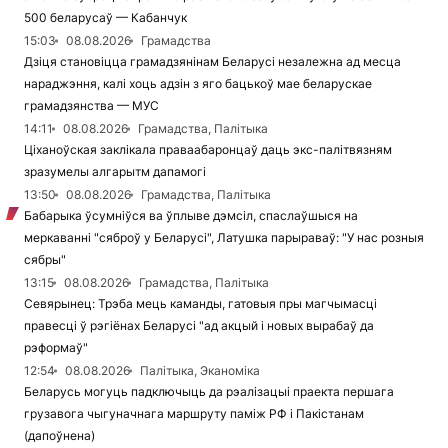
500 беларусаў — Кабанчук
15:03
08.08.2026
Грамадства
Дзіця становіцца грамадзянінам Беларусі незалежна ад месца
нараджэння, калі хоць адзін з яго бацькоў мае беларускае
грамадзянства — МУС
14:11
08.08.2026
Грамадства, Палітыка
Ціханоўская заклікала праваабаронцаў даць экс-палітвязням
зразумелы алгарытм дапамогі
13:50
08.08.2026
Грамадства, Палітыка
Бабарыка ўсумніўся ва ўплыве дэмсіл, спаслаўшыся на
меркаванні "сяброў у Беларусі", Латушка парыраваў: "У нас розныя
сябры"
13:15
08.08.2026
Грамадства, Палітыка
Севярынец: Трэба мець каманды, гатовыя пры магчымасці
правесці ў рэгіёнах Беларусі "ад акцый і новых вырабаў да
рэформаў"
12:54
08.08.2026
Палітыка, Эканоміка
Беларусь могуць падключыць да рэалізацыі праекта першага
грузавога чыгуначнага маршруту паміж РФ і Пакістанам
(дапоўнена)