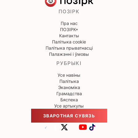
ПОЗІРК
Пра нас
ПОЗІРК+
Кантакты
Палітыка cookie
Палітыка прыватнасці
Палажэнні і ўмовы
РУБРЫКІ
Усе навіны
Палітыка
Эканоміка
Грамадства
Бяспека
Усе артыкулы
ЗВАРОТНАЯ СУВЯЗЬ