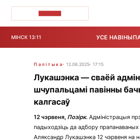
ПОЗІРК+
УСЕ НАВІНЫ
П
МІНСК 13:11
Палітыка
12.06.2025
17:15
Лукашэнка — сваёй адміні
шчупальцамі павінны бач
калгасаў
12 чэрвеня,
Позірк
.
Адміністрацыя прэ
падыходзіць да адбору прапанаваных 
Аляксандр Лукашэнка 12 чэрвеня на н