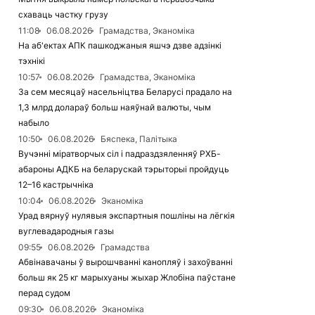
схаваць частку грузу
11:08
06.08.2026
Грамадства, Эканоміка
На аб'ектах АПК пашкоджаныя яшчэ дзве адзінкі
тэхнікі
10:57
06.08.2026
Грамадства, Эканоміка
За сем месяцаў насельніцтва Беларусі прадало на
1,3 млрд долараў больш наяўнай валюты, чым
набыло
10:50
06.08.2026
Бяспека, Палітыка
Вучэнні міратворчых сіл і падраздзяленняў РХБ-
абароны АДКБ на беларускай тэрыторыі пройдуць
12–16 кастрычніка
10:04
06.08.2026
Эканоміка
Урад вярнуў нулявыя экспартныя пошліны на лёгкія
вуглевадародныя газы
09:55
06.08.2026
Грамадства
Абвінавачаны ў вырошчванні канопляў і захоўванні
больш як 25 кг марыхуаны жыхар Жлобіна паўстане
перад судом
09:30
06.08.2026
Эканоміка