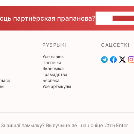
ёсць партнёрская прапанова?
НАПІШЫ
РУБРЫКІ
САЦСЕТКІ
Усе навіны
Палітыка
Эканоміка
Грамадства
насці
Бяспека
вы
Усе артыкулы
Знайшлі памылку? Вылучыце яе і націсніце Ctrl+Enter