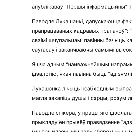
апублікаваў “Першы інфармацыйны” т
Паводле Лукашэнкі, дапускаюцца факт
прапрацаваных кадравых прапаноў”: 
сваімі шчупальцамі павінны бачыць к
саўгасаў і заканчваючы самымі высокі
Яшчэ адным “найважнейшым напрамкам
ідэалогію, якая павінна быць “ад зямлі
Лукашэнка лічыць неабходным выпраца
магла захапіць душы і сэрцы, розум л
Паводле спікера, у працы яго ідэолага
прыкладу ён прывёў правядзенне “адз
мы прыйдзем, мы залу збяром — чым 