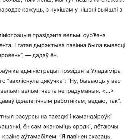
 народзе кажуць, з кукішам у кішэні выйшлі з
міністрацыя прэзідэнта вельмі сур’ёзна
нта. І гэтая дырэктыва павінна была вывесці
зровень”, — дадаў ён.
аўніка адміністрацыі прэзідэнта Уладзіміра
о “захліснула цякучка”: “Ну, бываюць у вас
 вельмі-вельмі часта непрадуманыя. <…>
цаваў ідэалагічным работнікам, ведаю, так”.
ныя рэсурсы на паездкі і камандзіроўкі
ашэнкі, ён сам эканоміць сродкі, лётаючы
а краіне аўтамабілем: “Я павінен сказаць,