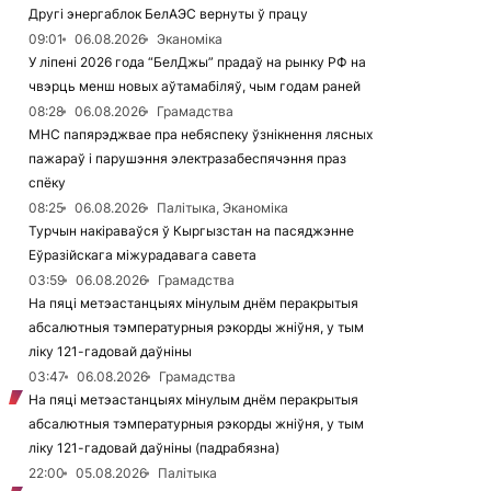
Другі энергаблок БелАЭС вернуты ў працу
09:01
06.08.2026
Эканоміка
У ліпені 2026 года “БелДжы” прадаў на рынку РФ на
чвэрць менш новых аўтамабіляў, чым годам раней
08:28
06.08.2026
Грамадства
МНС папярэджвае пра небяспеку ўзнікнення лясных
пажараў і парушэння электразабеспячэння праз
спёку
08:25
06.08.2026
Палітыка, Эканоміка
Турчын накіраваўся ў Кыргызстан на пасяджэнне
Еўразійскага міжурадавага савета
03:59
06.08.2026
Грамадства
На пяці метэастанцыях мінулым днём перакрытыя
абсалютныя тэмпературныя рэкорды жніўня, у тым
ліку 121-гадовай даўніны
03:47
06.08.2026
Грамадства
На пяці метэастанцыях мінулым днём перакрытыя
абсалютныя тэмпературныя рэкорды жніўня, у тым
ліку 121-гадовай даўніны (падрабязна)
22:00
05.08.2026
Палітыка