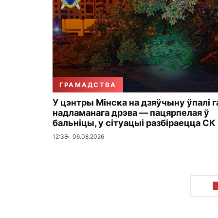
ГРАМАДСТВА
У цэнтры Мінска на дзяўчыну ўпалі г
надламанага дрэва — пацярпелая ў
бальніцы, у сітуацыі разбіраецца СК
12:38
06.08.2026