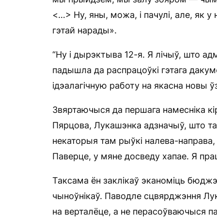
<…> Ну, яны, можа, і пачулі, але, як у
гэтай нарады».
“Ну і дырэктыва 12-я. Я лічыў, што ад
падышла да распрацоўкі гэтага дакуме
ідэалагічную работу на якасна новы ў
Звяртаючыся да першага намесніка кір
Пярцова, Лукашэнка адзначыў, што таг
некаторыя там рыўкі налева-направа,
Паверце, у мяне досведу хапае. Я пра
Таксама ён заклікаў эканоміць бюджэт
чыноўнікаў. Паводле сцвярджэння Лук
на ​​верталёце, а не перасоўваючыся п