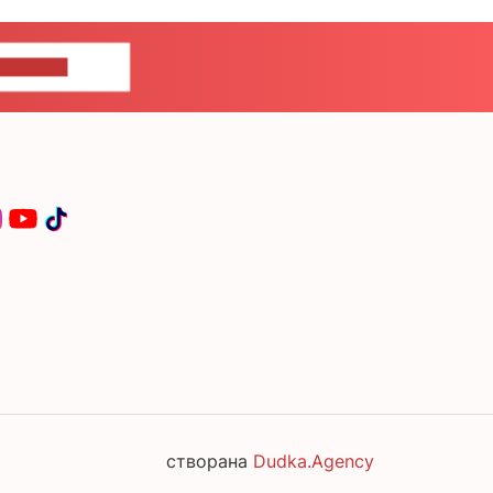
ЦЕ НАМ
створана
Dudka.Agency