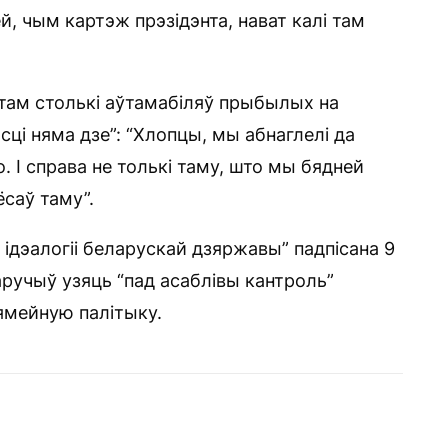
й, чым картэж прэзідэнта, нават калі там
 там столькі аўтамабіляў прыбылых на
сці няма дзе”: “Хлопцы, мы абнаглелі да
о. І справа не толькі таму, што мы бядней
ёсаў таму”.
ідэалогіі беларускай дзяржавы” падпісана 9
аручыў узяць “пад асаблівы кантроль”
сямейную палітыку.