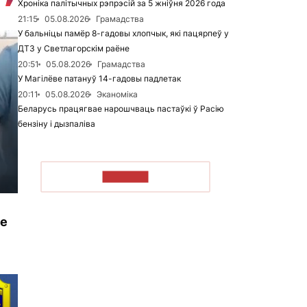
Хроніка палітычных рэпрэсій за 5 жніўня 2026 года
21:15
05.08.2026
Грамадства
У бальніцы памёр 8-гадовы хлопчык, які пацярпеў у
ДТЗ у Светлагорскім раёне
20:51
05.08.2026
Грамадства
У Магілёве патануў 14-гадовы падлетак
20:11
05.08.2026
Эканоміка
Беларусь працягвае нарошчваць пастаўкі ў Расію
бензіну і дызпаліва
ЧЫТАЦЬ
це