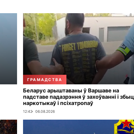
ГРАМАДСТВА
Беларус арыштаваны ў Варшаве на
падставе падазрэння ў захоўванні і збы
наркотыкаў і псіхатропаў
12:42
06.08.2026