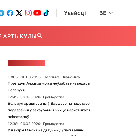
Увайсці
BE
Е АРТЫКУЛЫ
СТУЖКА НАВІН
13:05
06.08.2026
Палітыка, Эканоміка
Прэзідэнт Алжыра можа неўзабаве наведаць
Беларусь
12:42
06.08.2026
Грамадства
Беларус арыштаваны ў Варшаве на падставе
падазрэння ў захоўванні і збыце наркотыкаў і
псіхатропаў
12:38
06.08.2026
Грамадства
У цэнтры Мінска на дзяўчыну ўпалі галіны