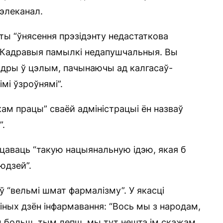
элеканал.
ы “ўнясення прэзідэнту недастаткова
“Кадравыя памылкі недапушчальныя. Вы
адры ў цэлым, пачынаючы ад калгасаў-
мі ўзроўнямі”.
 працы” сваёй адміністрацыі ён назваў
”.
ваць “такую ​​нацыянальную ідэю, якая б
юдзей”.
ў “вельмі шмат фармалізму”. У якасці
іных дзён інфармавання: “Вось мы з народам,
больш, тым лепш, мы тут нешта ім скажам.