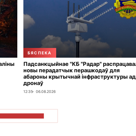
БЯСПЕКА
аліны
Падсанкцыйнае "КБ "Радар" распрацава
новы перадатчык перашкодаў для
абароны крытычнай інфраструктуры ад
дронаў
12:35
06.08.2026
ПАКАЗАЦЬ БОЛЬШ