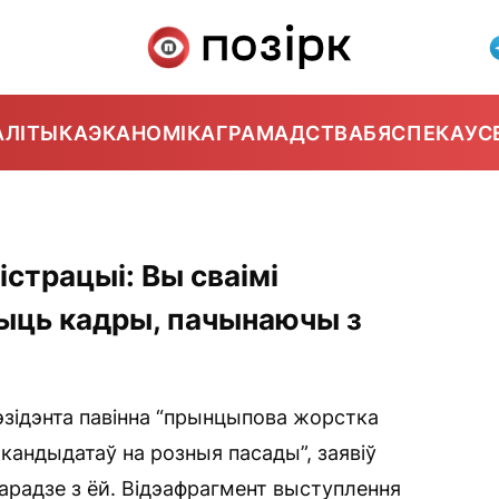
АЛІТЫКА
ЭКАНОМІКА
ГРАМАДСТВА
БЯСПЕКА
УС
страцыі: Вы сваімі
ыць кадры, пачынаючы з
зідэнта павінна “прынцыпова жорстка
кандыдатаў на розныя пасады”, заявіў
арадзе з ёй. Відэафрагмент выступлення