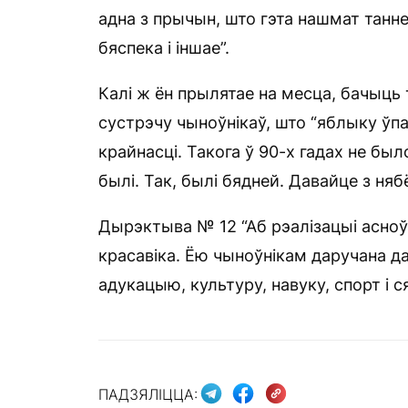
адна з прычын, што гэта нашмат танне
бяспека і іншае”.
Калі ж ён прылятае на месца, бачыць
сустрэчу чыноўнікаў, што “яблыку ўпа
крайнасці. Такога ў 90-х гадах не был
былі. Так, былі бядней. Давайце з няб
Дырэктыва № 12 “Аб рэалізацыі асноў 
красавіка. Ёю чыноўнікам даручана д
адукацыю, культуру, навуку, спорт і 
ПАДЗЯЛІЦЦА: