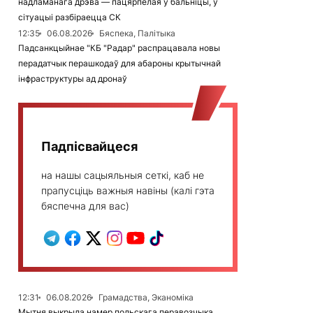
надламанага дрэва — пацярпелая ў бальніцы, у
сітуацыі разбіраецца СК
12:35
06.08.2026
Бяспека, Палітыка
Падсанкцыйнае "КБ "Радар" распрацавала новы
перадатчык перашкодаў для абароны крытычнай
інфраструктуры ад дронаў
Падпісвайцеся
на нашы сацыяльныя сеткі, каб не
прапусціць важныя навіны (калі гэта
бяспечна для вас)
12:31
06.08.2026
Грамадства, Эканоміка
Мытня выкрыла намер польскага перавозчыка