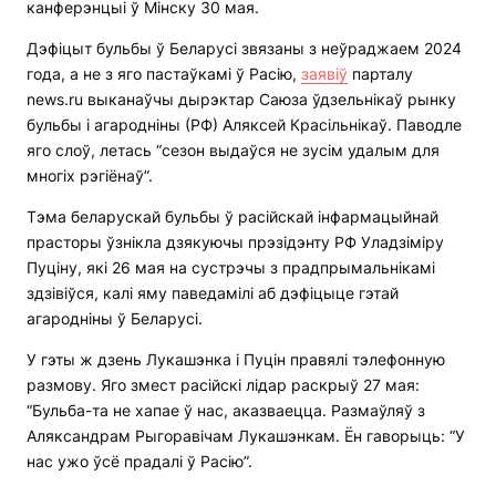
канферэнцыі ў Мінску 30 мая.
Дэфіцыт бульбы ў Беларусі звязаны з неўраджаем 2024
года, а не з яго пастаўкамі ў Расію,
заявіў
парталу
news.ru выканаўчы дырэктар Саюза ўдзельнікаў рынку
бульбы і агародніны (РФ) Аляксей Красільнікаў. Паводле
яго слоў, летась “сезон выдаўся не зусім удалым для
многіх рэгіёнаў”.
Тэма беларускай бульбы ў расійскай інфармацыйнай
прасторы ўзнікла дзякуючы прэзідэнту РФ Уладзіміру
Пуціну, які 26 мая на сустрэчы з прадпрымальнікамі
здзівіўся, калі яму паведамілі аб дэфіцыце гэтай
агародніны ў Беларусі.
У гэты ж дзень Лукашэнка і Пуцін правялі тэлефонную
размову. Яго змест расійскі лідар раскрыў 27 мая:
“Бульба-та не хапае ў нас, аказваецца. Размаўляў з
Аляксандрам Рыгоравічам Лукашэнкам. Ён гаворыць: “У
нас ужо ўсё прадалі ў Расію”.