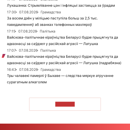
Лукашэнка: Стрымліванне цэн і інфляцыі застаецца за ўрадам
17:30
07.08.2026
Грамадства
За восем дзён у міліцыю паступіла больш за 2,5 тыс.
паведамленняў аб званках тэлефонных махляроў
17:15
07.08.2026
Палітыка
Вайскова-палітычнае кіраўніцтва Беларусі будзе прыцягнута да
адказнасці за саўдзел у расійскай агрэсіі — Латушка
17:07
07.08.2026
Палітыка
Вайскова-палітычнае кіраўніцтва Беларусі будзе прыцягнута да
адказнасці за саўдзел у расійскай агрэсіі — Латушка (падрабязна)
16:43
07.08.2026
Грамадства
Тры чалавекі памерлі ў Быхаве — следства мяркуе атручэнне
сурагатным алкаголем
ЧЫТАЦЬ