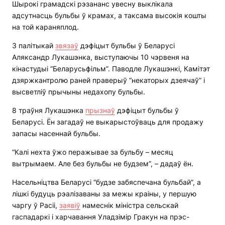
Шырокі грамадскі рэзананс увесну выклікала
адсутнасць бульбы ў крамах, а таксама высокія кошты
на той караняплод.
З палітыкай
звязаў
дэфіцыт бульбы ў Беларусі
Аляксандр Лукашэнка, выступаючы 10 чэрвеня на
кінастудыі “Беларусьфільм”. Паводле Лукашэнкі, Камітэт
дзяржкантролю раней праверыў “некаторых дзеячаў” і
высветліў прычыны недахопу бульбы.
8 траўня Лукашэнка
прызнаў
дэфіцыт бульбы ў
Беларусі. Ён загадаў не выкарыстоўваць для продажу
запасы насеннай бульбы.
“Калі нехта ўжо перажывае за бульбу – месяц
вытрымаем. Але без бульбы не будзем”, – дадаў ён.
Насельніцтва Беларусі “будзе забяспечана бульбай”, а
лішкі будуць рэалізаваны за межы краіны, у першую
чаргу ў Расіі,
заявіў
намеснік міністра сельскай
гаспадаркі і харчавання Уладзімір Гракун на прэс-