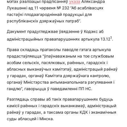
мэтах рэалізацыі прадпісанняў
указа
Аляксандра
Лукашэнкі ад 11 чэрвеня № 232 “Аб асаблівасцях
пастаўкі плодаагародніннай прадукцыі для
рэспубліканскіх дзяржаўных патрэб”.
Дакумент прадугледжвае ўвядзенне ў Кодэкс аб
1
адміністрацыйных правапарушэннях артыкула 13.12
.
Права складаць пратаколы паводле гэтага артыкула
прадастаўляецца “ўпаўнаважаным на тое службовым
асобам сельскіх, пасялковых, раённых, гарадскіх і
абласных выканаўчых камітэтаў, адміністрацый раёнаў
у гарадах, органаў Камітэта дзяржаўнага кантролю,
органаў Міністэрства антыманапольнага рэгулявання і
гандлю”, гаворыцца ў паведамленні ПП НС.
Разглядаць справы аб такіх правапарушэннях будуць
камісіі раённых і гарадскіх выканкамаў, адміністрацый
раёнаў у гарадах, а таксама органы КДК і эканамічныя
суды абласцей і Мінска.