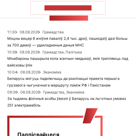
ПАКАЗАЦЬ БОЛЬШ
СТУЖКА НАВІН
11:30
08.08.2026
Грамадства
Моцны вецер 6 жніўня паваліў 2,4 тыс. дрэў, пашкодзіў дахі больш
за 700 дамоў — удакладненыя даныя МНС
10:58
08.08.2026
Грамадства, Палітыка
Мінабароны пашырыла кола жанчын-медыкаў, якія трапляюць пад
вайсковы ўлік
10:04
08.08.2026
Эканоміка
Беларусь могуць падключыць да рэалізацыі праекта першага
грузавога чыгуначнага маршруту паміж РФ і Пакістанам
09:36
08.08.2026
Грамадства, Эканоміка
За тыдзень фізічныя асобы ўвезлі ў Беларусь на льготных умовах
251 электрамабіль
Падпісвайцеся