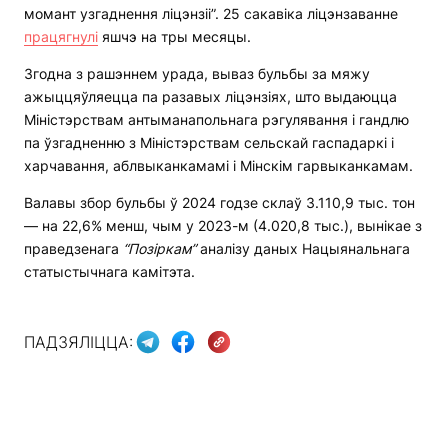
момант узгаднення ліцэнзіі”. 25 сакавіка ліцэнзаванне
працягнулі
яшчэ на тры месяцы.
Згодна з рашэннем урада, вываз бульбы за мяжу
ажыццяўляецца па разавых ліцэнзіях, што выдаюцца
Міністэрствам антыманапольнага рэгулявання і гандлю
па ўзгадненню з Міністэрствам сельскай гаспадаркі і
харчавання, аблвыканкамамі і Мінскім гарвыканкамам.
Валавы збор бульбы ў 2024 годзе склаў 3.110,9 тыс. тон
— на 22,6% менш, чым у 2023-м (4.020,8 тыс.), вынікае з
праведзенага
“Позіркам”
аналізу даных Нацыянальнага
статыстычнага камітэта.
ПАДЗЯЛІЦЦА: