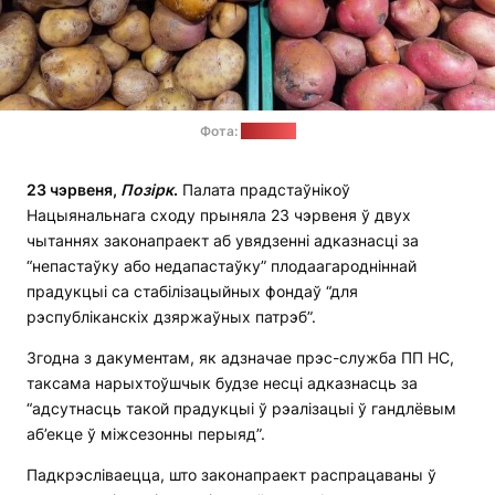
Фота:
“Позірк”
23 чэрвеня,
Позірк
.
Палата прадстаўнікоў
Нацыянальнага сходу прыняла 23 чэрвеня ў двух
чытаннях законапраект аб увядзенні адказнасці за
“непастаўку або недапастаўку” плодаагародніннай
прадукцыі са стабілізацыйных фондаў “для
рэспубліканскіх дзяржаўных патрэб”.
Згодна з дакументам, як адзначае прэс-служба ПП НС,
таксама нарыхтоўшчык будзе несці адказнасць за
“адсутнасць такой прадукцыі ў рэалізацыі ў гандлёвым
аб’екце ў міжсезонны перыяд”.
Падкрэсліваецца, што законапраект распрацаваны ў