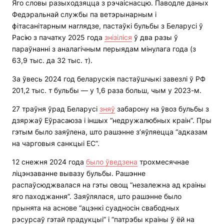
Яго словы разыходзяцца з рэчаіснасцю. Паводле даных
Федэральнай службы па ветэрынарным і
фітасанітарным наглядзе, пастаўкі бульбы з Беларусі ў
Расію з пачатку 2025 года
знізіліся
ў два разы ў
параўнанні з аналагічным перыядам мінулага года (з
63,9 тыс. да 32 тыс. т).
За ўвесь 2024 год беларускія пастаўшчыкі завезлі ў РФ
201,2 тыс. т бульбы — у 1,6 раза больш, чым у 2023-м.
27 траўня ўрад Беларусі
зняў
забарону на ўвоз бульбы з
дзяржаў Еўрасаюза і іншых “недружалюбных краін”. Пры
гэтым было заяўлена, што рашэнне з’яўляецца “адказам
на чарговыя санкцыі ЕС”.
12 снежня 2024 года
было ўведзена
трохмесячнае
ліцэнзаванне вывазу бульбы. Рашэнне
распаўсюджвалася на гэты овощ “незалежна ад краіны
яго паходжання”. Заяўлялася, што рашэнне было
прынята на аснове “ацэнкі суадносін свабодных
рэсурсаў гэтай прадукцыі” і “патрэбы краіны ў ёй на