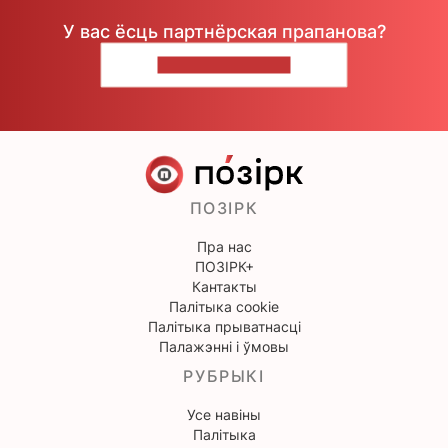
У вас ёсць партнёрская прапанова?
НАПІШЫЦЕ НАМ
ПОЗІРК
Пра нас
ПОЗІРК+
Кантакты
Палітыка cookie
Палітыка прыватнасці
Палажэнні і ўмовы
РУБРЫКІ
Усе навіны
Палітыка