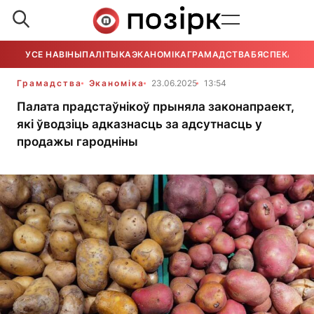
УСЕ НАВІНЫ
ПАЛІТЫКА
ЭКАНОМІКА
ГРАМАДСТВА
БЯСПЕКА
УСЕ
Грамадства
Эканоміка
23.06.2025
13:54
Палата прадстаўнікоў прыняла законапраект,
які ўводзіць адказнасць за адсутнасць у
продажы гародніны