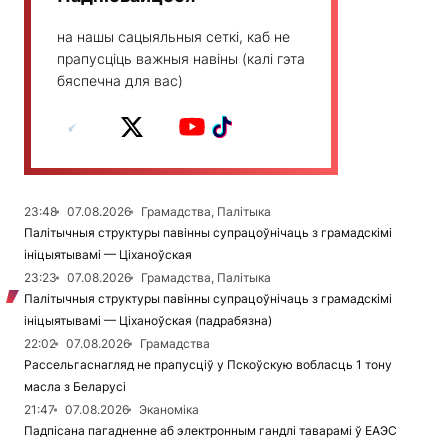
на нашы сацыяльныя сеткі, каб не
прапусціць важныя навіны (калі гэта
бяспечна для вас)
23:48
07.08.2026
Грамадства, Палітыка
Палітычныя структуры павінны супрацоўнічаць з грамадскімі
ініцыятывамі — Ціханоўская
23:23
07.08.2026
Грамадства, Палітыка
Палітычныя структуры павінны супрацоўнічаць з грамадскімі
ініцыятывамі — Ціханоўская (падрабязна)
22:02
07.08.2026
Грамадства
Рассельгаснагляд не прапусціў у Пскоўскую вобласць 1 тону
масла з Беларусі
21:47
07.08.2026
Эканоміка
Падпісана пагадненне аб электронным гандлі таварамі ў ЕАЭС