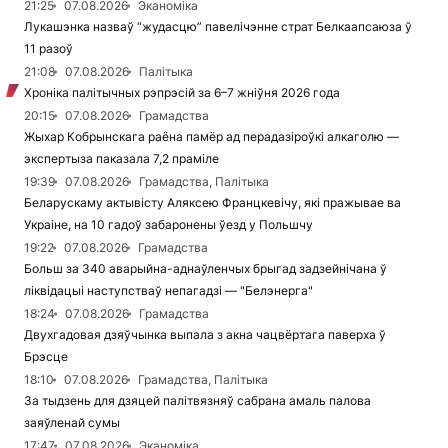
21:25
07.08.2026
Эканоміка
Лукашэнка назваў “жудасцю” павелічэнне страт Белкаапсаюза ў
11 разоў
21:08
07.08.2026
Палітыка
Хроніка палітычных рэпрэсій за 6–7 жніўня 2026 года
20:15
07.08.2026
Грамадства
Жыхар Кобрынскага раёна памёр ад перадазіроўкі алкаголю —
экспертыза паказала 7,2 праміле
19:39
07.08.2026
Грамадства, Палітыка
Беларускаму актывісту Аляксею Францкевічу, які пражывае ва
Украіне, на 10 гадоў забаронены ўезд у Польшчу
19:22
07.08.2026
Грамадства
Больш за 340 аварыйна-аднаўленчых брыгад задзейнічана ў
ліквідацыі наступстваў непагадзі — "Белэнерга"
18:24
07.08.2026
Грамадства
Двухгадовая дзяўчынка выпала з акна чацвёртага паверха ў
Брэсце
18:10
07.08.2026
Грамадства, Палітыка
За тыдзень для дзяцей палітвязняў сабрана амаль палова
заяўленай сумы
17:47
07.08.2026
Эканоміка