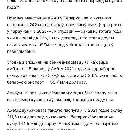
(плюс 22% да паказчыкаў за аналагічны перыяд мінулага
года)”.
Прамыя інвестыцыі з ААЭ ў Беларусь за мінулы год
перавысілі 242 млн долараў, павялічыўшыся ў тры разы
ў параўнанні з 2023-м. У студзені — сакавіку гэтага года
яны выраслі да 306,3 млн долараў, што стала другім
паказчыкам па аб’ёме сярод усіх краін, гаворыцца ў
паведамленні.
Згодна з апошняй на сёння інфармацыяй на сайце
амбасады Беларусі ў ААЭ, у 2021 годзе тавараабарот
паміж краінамі склаў 79,9 млн долараў ЗША, уключаючы
беларускі экспарт — 58,7 млн долараў.
Асноўнымі артыкуламі экспарту тады былі прадукцыя
нафтахіміі, грузавыя аўтамабілі, харчовыя прадукты.
Аб’ём двухбаковага гандлю паслугамі ў 2021 годзе склаў
211,5 млн долараў, уключаючы беларускі экспарт на
суму 164,5 млн долараў. Асноўнымі відамі экспартных