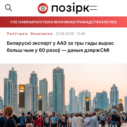
УСЕ НАВІНЫ
ПАЛІТЫКА
ЭКАНОМІКА
ГРАМАДСТВА
БЯСПЕКА
УСЕ
Палітыка
Эканоміка
27.06.2025
12:46
Беларускі экспарт у ААЭ за тры гады вырас
больш чым у 60 разоў — даныя дзяржСМІ