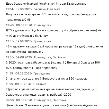
Двое беларускіх альпіністаў зніклі ў гарах Кыргызстана
13:51
09.08.2026
Бяспека, Палітыка
Латушка заклікаў краіны ЕС павялічыць падтрымку беларускіх
незалежных СМІ
13:42
09.08.2026
Грамадства
ДТЗ з удзелам міліцэйскага транспарту ў Кобрыне — супрацоўнікі
МУС дастаўленыя ў бальніцу
12:55
09.08.2026
Грамадства
45-гадоваму жыхару Салігорска пагражае да 15 гадоў зняволення
за распаўсюд наркотыкаў
12:35
09.08.2026
Грамадства, Палітыка
З 2020 года праваабаронцы зафіксавалі ў Беларусі больш за 100
тыс. фактаў палітычнага пераследу
11:55
09.08.2026
Грамадства
З пачатку года ад агню ў Беларусі загінула 350 чалавек
11:16
09.08.2026
Палітыка
Еўрасаюз і дэмакратычныя краіны выказваюць салідарнасць з
беларусамі з нагоды гадавіны выбараў-2020
09:56
09.08.2026
Грамадства, Палітыка
Ціханоўская: З кожным годам становіцца ўсё больш відавочна,