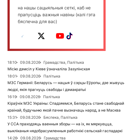
на нашы сацыяльныя сеткі, каб не
прапусціць важныя навіны (калі гэта
бяспечна для вас)
18:10
09.08.2026
Грамадства, Палітыка
Місію дэмсіл у Кіеве ўзначаліла Зазулінская
18:01
09.08.2026
Палітыка
МЗС Германіі: Беларусь — нацыя ў сэрцы Еўропы, дзе жывуць
людзі, якія прагнуць свабоды і дэмакратыі
16:19
09.08.2026
Палітыка
Кіраўнік МЗС Украіны: Спадзяемся, Беларусь стане свабоднай
краінай, будучыню якой пачне вызначаць народ, а не Масква
15:31
09.08.2026
Бяспека, Палітыка
У ССА праходзяць ваенныя зборы — на іх, як мяркуецца,
выкліканыя нядобрасумленныя работнікі сельскай гаспадаркі
14:26
09.08.2026
Грамадства