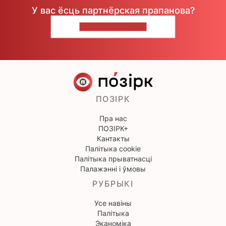
У вас ёсць партнёрская прапанова?
НАПІШЫЦЕ НАМ
ПОЗІРК
Пра нас
ПОЗІРК+
Кантакты
Палітыка cookie
Палітыка прыватнасці
Палажэнні і ўмовы
РУБРЫКІ
Усе навіны
Палітыка
Эканоміка