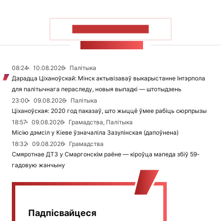
ПАКАЗАЦЬ БОЛЬШ
СТУЖКА НАВІН
08:24
10.08.2026
Палітыка
Дарадца Ціханоўскай: Мінск актывізаваў выкарыстанне Інтэрпола
для палітычнага пераследу, новыя выпадкі — штотыдзень
23:00
09.08.2026
Палітыка
Ціханоўская: 2020 год паказаў, што жыццё ўмее рабіць сюрпрызы
18:57
09.08.2026
Грамадства, Палітыка
Місію дэмсіл у Кіеве ўзначаліла Зазулінская (дапоўнена)
18:32
09.08.2026
Грамадства
Смяротнае ДТЗ у Смаргонскім раёне — кіроўца мапеда збіў 59-
гадовую жанчыну
Падпісвайцеся