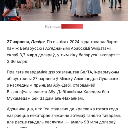
Крыніца:
pixabay.com
27 чэрвеня,
Позірк
.
Па выніках 2024 года тавараабарот
паміж Беларуссю і Аб’яднанымі Арабскімі Эміратамі
склаў 3,7 млрд долараў, у тым ліку беларускі экспарт —
3,66 млрд.
Пра гэта паведаміла дзяржагенцтва БелТА, інфармуючы
аб сустрэчы 27 чэрвеня ў Мінску Аляксандра Лукашэнкі
з наследным прынцам Абу-Дабі, старшынёй
Выканаўчага савета Абу-Дабі шэйхам Халедам бен
Мухамедам бен Заідам аль-Нахаянам.
Адзначаецца, што “са студзеня да красавіка гэтага года
назіраецца некаторае зніжэнне аб’ёмаў гандлю таварамі,
але расце гандаль паслугамі — амаль 98 млн долараў