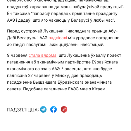
прадуктаў харчавання да машынабудаўнічай прадукцыі”.
Ён таксама “папрасіў перадаць прывітанне прэзідэнту
ААЭ і дадаў, што яго чакаюць у Беларусі ў любы час”.
Перад сустрэчай Лукашэнкі і наследнага прынца Абу-
Дабі Беларусь і ААЭ
падпісалі
міжурадавае пагадненне
аб гандлі паслугамі і ажыццяўленні інвестыцый.
9 чэрвеня
стала вядома
, што Лукашэнка ўхваліў праект
пагаднення аб эканамічным партнёрстве Еўразійскага
эканамічнага саюза з ААЭ. Чакаецца, што яно будзе
падпісана 27 чэрвеня ў Мінску, дзе праходзіць
пасяджэнне Вышэйшага Еўразійскага эканамічнага
савета. Падобнае пагадненне ЕАЭС мае з Кітаем.
ПАДЗЯЛІЦЦА: