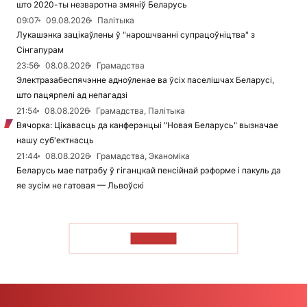
што 2020-ты незваротна змяніў Беларусь
09:07
09.08.2026
Палітыка
Лукашэнка зацікаўлены ў "нарошчванні супрацоўніцтва" з
Сінгапурам
23:56
08.08.2026
Грамадства
Электразабеспячэнне адноўленае ва ўсіх паселішчах Беларусі,
што пацярпелі ад непагадзі
21:54
08.08.2026
Грамадства, Палітыка
Вячорка: Цікавасць да канферэнцыі "Новая Беларусь" вызначае
нашу суб'ектнасць
21:44
08.08.2026
Грамадства, Эканоміка
Беларусь мае патрэбу ў гіганцкай пенсійнай рэформе і пакуль да
яе зусім не гатовая — Львоўскі
ЧЫТАЦЬ