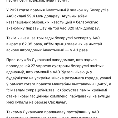
паслуг былі транспартныя паслугі.
У 2021 годзе прамыя інвестыцыі ў эканоміку Беларусі з
ААЭ склалі 59,4 млн долараў. Агульны аб’ём
назапашаных эмірацкіх інвестыцый у беларускую
эканоміку перавышаў на той час 320 млн долараў.
Такім чынам, за тры гады беларускі экспарт у ААЭ
вырас у 62,35 раза, аб’ём прыцягваемых на чыстай
аснове штогадовых інвестыцый — у 4,1 раза.
Прэс-служба Лукашэнкі паведамляе, што падчас
праведзенай 27 чэрвеня сустрэчы беларускі палітык
адзначыў, што кампаніі з ААЭ “ўдзельнічаюць у
будаўніцтве на ўскраіне Мінска разумнага горада, узвялі
ў рамках гэтага праекта маштабны выставачны цэнтр”, а
“сімвалам супрацоўніцтва і сяброўства паміж краінамі
стане і новы гасцінічны комплекс, пабудаваны на вуліцы
Янкі Купалы на беразе Свіслачы”.
Таксама Лукашэнка прапанаваў пастаўляць у ААЭ
беларускую “якасную прадукцыю, пачынаючы ад