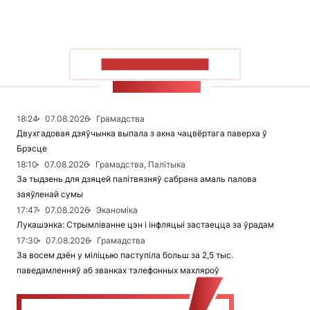
ПАКАЗАЦЬ БОЛЬШ
СТУЖКА НАВІН
18:24
07.08.2026
Грамадства
Двухгадовая дзяўчынка выпала з акна чацвёртага паверха ў
Брэсце
18:10
07.08.2026
Грамадства, Палітыка
За тыдзень для дзяцей палітвязняў сабрана амаль палова
заяўленай сумы
17:47
07.08.2026
Эканоміка
Лукашэнка: Стрымліванне цэн і інфляцыі застаецца за ўрадам
17:30
07.08.2026
Грамадства
За восем дзён у міліцыю паступіла больш за 2,5 тыс.
паведамленняў аб званках тэлефонных махляроў