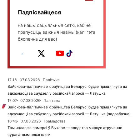
Падпісвайцеся
на нашы сацыяльныя сеткі, каб не
прапусціць важныя навіны (калі гэта
бяспечна для вас)
17:15
07.08.2026
Палітыка
Вайскова-палітычнае кіраўніцтва Беларусі будзе прыцягнута да
адказнасці за саўдзел у расійскай агрэсіі — Латушка
17:07
07.08.2026
Палітыка
Вайскова-палітычнае кіраўніцтва Беларусі будзе прыцягнута да
адказнасці за саўдзел у расійскай агрэсіі — Латушка (падрабязна)
16:43
07.08.2026
Грамадства
Тры чалавекі памерлі ў Быхаве — следства мяркуе атручэнне
сурагатным алкаголем