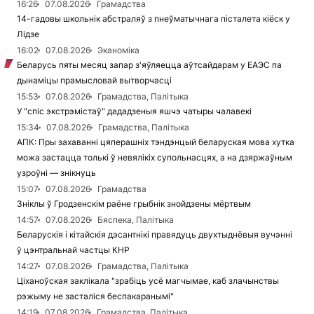
16:26
07.08.2026
Грамадства
14-гадовы школьнік абстраляў з пнеўматычнага пісталета кіёск у
Лідзе
16:02
07.08.2026
Эканоміка
Беларусь пяты месяц запар з'яўляецца аўтсайдарам у ЕАЭС па
дынаміцы прамысловай вытворчасці
15:53
07.08.2026
Грамадства, Палітыка
У "спіс экстрэмістаў" дададзеныя яшчэ чатыры чалавекі
15:34
07.08.2026
Грамадства, Палітыка
АПК: Пры захаванні цяперашніх тэндэнцый беларуская мова хутка
можа застацца толькі ў невялікіх супольнасцях, а на дзяржаўным
узроўні — знікнуць
15:07
07.08.2026
Грамадства
Зніклы ў Гродзенскім раёне грыбнік знойдзены мёртвым
14:57
07.08.2026
Бяспека, Палітыка
Беларускія і кітайскія дэсантнікі правядуць двухтыднёвыя вучэнні
ў цэнтральнай частцы КНР
14:27
07.08.2026
Грамадства, Палітыка
Ціханоўская заклікала "зрабіць усё магчымае, каб злачынствы
рэжыму не засталіся беспакаранымі"
14:19
07.08.2026
Грамадства, Палітыка