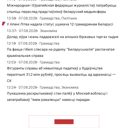
Міжнародная і Еўрапейская федэрацыі журналістаў патрабуюць
спыніць пераслед прадстаўнікоў беларускай медыясферы
13:58
07.08.2026
Грамадства, Палітыка
У ліпені Літва надала статус уцекача 12 грамадзянам Беларусі
13:37
07.08.2026
Эканоміка
Долар, еўра і юань падаражэлі на апошніх біржавых таргах тыдня
13:18
07.08.2026
Грамадства
Па факце гібелі слесара на рудніку "Беларуськалія" распачатая
крымінальная справа
12:53
07.08.2026
Грамадства
Фігуранты справы аб нявыплаце падаткаў у будаўніцтве
пералічылі 31,2 млн рублёў, просяць вызваліць ад адказнасці —
СК
12:24
07.08.2026
Грамадства, Эканоміка
Лукашэнка раскрытыкаваў стан палёў у Мінскай вобласці і
запатрабаваў "імем рэвалюцыі" навесці парадак
ЧЫТАЦЬ