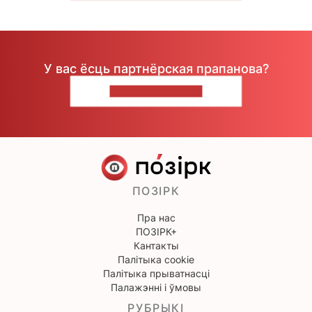
У вас ёсць партнёрская прапанова?
НАПІШЫЦЕ НАМ
ПОЗІРК
Пра нас
ПОЗІРК+
Кантакты
Палітыка cookie
Палітыка прыватнасці
Палажэнні і ўмовы
РУБРЫКІ