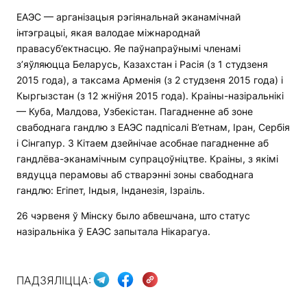
ЕАЭС — арганізацыя рэгіянальнай эканамічнай
інтэграцыі, якая валодае міжнароднай
правасуб’ектнасцю. Яе паўнапраўнымі членамі
з’яўляюцца Беларусь, Казахстан і Расія (з 1 студзеня
2015 года), а таксама Арменія (з 2 студзеня 2015 года) і
Кыргызстан (з 12 жніўня 2015 года). Краіны-назіральнікі
— Куба, Малдова, Узбекістан. Пагадненне аб зоне
свабоднага гандлю з ЕАЭС падпісалі В’етнам, Іран, Сербія
і Сінгапур. З Кітаем дзейнічае асобнае пагадненне аб
гандлёва-эканамічным супрацоўніцтве. Краіны, з якімі
вядуцца перамовы аб стварэнні зоны свабоднага
гандлю: Егіпет, Індыя, Інданезія, Ізраіль.
26 чэрвеня ў Мінску было абвешчана, што статус
назіральніка ў ЕАЭС запытала Нікарагуа.
ПАДЗЯЛІЦЦА: