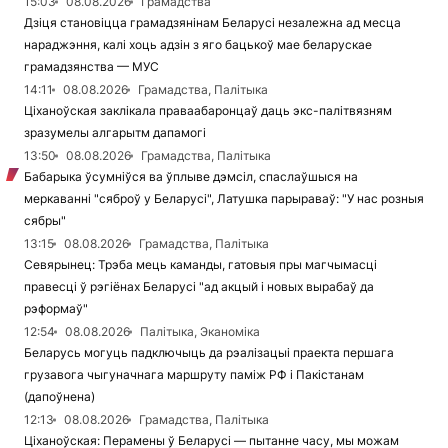
15:03
08.08.2026
Грамадства
Дзіця становіцца грамадзянінам Беларусі незалежна ад месца
нараджэння, калі хоць адзін з яго бацькоў мае беларускае
грамадзянства — МУС
14:11
08.08.2026
Грамадства, Палітыка
Ціханоўская заклікала праваабаронцаў даць экс-палітвязням
зразумелы алгарытм дапамогі
13:50
08.08.2026
Грамадства, Палітыка
Бабарыка ўсумніўся ва ўплыве дэмсіл, спаслаўшыся на
меркаванні "сяброў у Беларусі", Латушка парыраваў: "У нас розныя
сябры"
13:15
08.08.2026
Грамадства, Палітыка
Севярынец: Трэба мець каманды, гатовыя пры магчымасці
правесці ў рэгіёнах Беларусі "ад акцый і новых вырабаў да
рэформаў"
12:54
08.08.2026
Палітыка, Эканоміка
Беларусь могуць падключыць да рэалізацыі праекта першага
грузавога чыгуначнага маршруту паміж РФ і Пакістанам
(дапоўнена)
12:13
08.08.2026
Грамадства, Палітыка
Ціханоўская: Перамены ў Беларусі — пытанне часу, мы можам