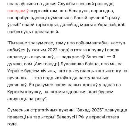
спаслаўшыся на даныя Службы знешняй разведкі,
паведаміў
журналістам, што Беларусь, верагодна,
паспрабуе адвесці сумесныя з Расіяй вучэнні “крыху
ўглыб” сваёй тэрыторыі, далей ад мяжы з Украінай, каб
пазбегнуць правакацый.
“Пытанне зразумелае, таму што поўнамаштабны наступ
адбыўся [у лютым 2022 года] з гэтага кірунку і пасля
адпаведных вучэнняў, — падкрэсліў Зяленскі. — Я
думаю, сам [Аляксандр] Лукашэнка баіцца, што мы ва
Украіне будзем лічыць, што прысутнасць кантынгенту на
вучэннях — гэта падрыхтоўка да наступальных
дзеянняў. Ён разумее пасля нашых крокаў у адказ на
Курскім кірунку, на што мы здольныя, калі будзем
адчуваць пагрозу”.
Сумесныя стратэгічныя вучэнні “Захад-2025” плануецца
правесці на тэрыторыі Беларусі і РФ у верасні гэтага
года.