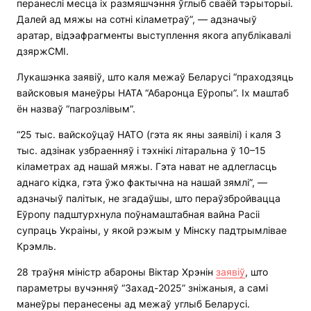
перанеслі месца іх размяшчэння ўглыб сваёй тэрыторыі.
Далей ад мяжы на сотні кіламетраў”, — адзначыў
аратар, відэафрагменты выступлення якога апублікавалі
дзяржСМІ.
Лукашэнка заявіў, што каля межаў Беларусі “праходзяць
вайсковыя манеўры НАТА “Абаронца Еўропы”. Іх маштаб
ён назваў “пагрозлівым”.
“25 тыс. вайскоўцаў НАТО (гэта як яны заявілі) і каля 3
тыс. адзінак узбраенняў і тэхнікі літаральна ў 10–15
кіламетрах ад нашай мяжы. Гэта нават не адлегласць
аднаго кідка, гэта ўжо фактычна на нашай зямлі”, —
адзначыў палітык, не згадаўшы, што пераўзбройвацца
Еўропу падштурхнула поўнамаштабная вайна Расіі
супраць Украіны, у якой рэжым у Мінску падтрымлівае
Крэмль.
28 траўня міністр абароны Віктар Хрэнін
заявіў
, што
параметры вучэнняў “Захад-2025” зніжаныя, а самі
манеўры перанесены ад межаў углыб Беларусі.