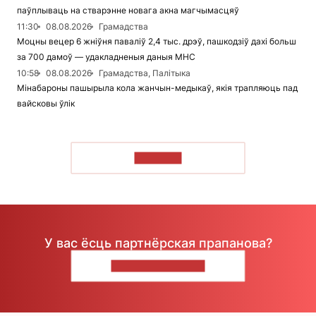
паўплываць на стварэнне новага акна магчымасцяў
11:30
08.08.2026
Грамадства
Моцны вецер 6 жніўня паваліў 2,4 тыс. дрэў, пашкодзіў дахі больш
за 700 дамоў — удакладненыя даныя МНС
10:58
08.08.2026
Грамадства, Палітыка
Мінабароны пашырыла кола жанчын-медыкаў, якія трапляюць пад
вайсковы ўлік
ЧЫТАЦЬ
У вас ёсць партнёрская прапанова?
НАПІШЫЦЕ НАМ