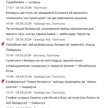
Турарбекава — супраць
17:47
08.08.2026
Палітыка
Беларусь дагэтуль не паведаміла Euronews аб прызнанні
тэлеканала "экстрэмісцкім" і не аргументавала рашэнне
16:56
08.08.2026
Грамадства, Палітыка
Легалізацыя беларусаў, ушанаванне памяці зразумелыя для
мірнага часу, але ва Украіне вайна — амбасадар Чарнагор
16:27
08.08.2026
Грамадства, Палітыка
Патрэбныя ідэі, каб разварушыць беларусаў замежжа, лічыць
Лябедзька
16:18
08.08.2026
Бяспека, Палітыка
Сумесныя з Беларуссю вучэнні будуць прысвечаныя
супрацьдзеянню тэрарызму ў гарадскіх ўмовах — Мінабароны
Кітая
15:46
08.08.2026
Грамадства, Палітыка
Канферэнцыя "Новая Беларусь" заўжды прыводзіць да "змены
палітык" — Баркоўскі
15:13
08.08.2026
Грамадства, Палітыка
У вайне супраць Украіны з расійскага боку загінула ўжо больш за
500 беларусаў — Кабанчук