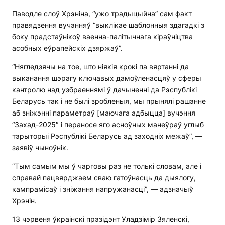
Паводле слоў Хрэніна, “ужо традыцыйна” сам факт
правядзення вучэнняў “выклікае шаблонныя здагадкі з
боку прадстаўнікоў ваенна-палітычнага кіраўніцтва
асобных еўрапейскіх дзяржаў”.
“Нягледзячы на тое, што ніякія крокі па вяртанні да
выканання шэрагу ключавых дамоўленасцяў у сферы
кантролю над узбраеннямі ў дачыненні да Рэспублікі
Беларусь так і не былі зробленыя, мы прынялі рашэнне
аб зніжэнні параметраў [маючага адбыцца] вучэння
“Захад-2025″ і пераносе яго асноўных манеўраў углыб
тэрыторыі Рэспублікі Беларусь ад заходніх межаў”, —
заявіў чыноўнік.
“Тым самым мы ў чарговы раз не толькі словам, але і
справай пацвярджаем сваю гатоўнасць да дыялогу,
кампрамісаў і зніжэння напружанасці”, — адзначыў
Хрэнін.
13 чэрвеня ўкраінскі прэзідэнт Уладзімір Зяленскі,