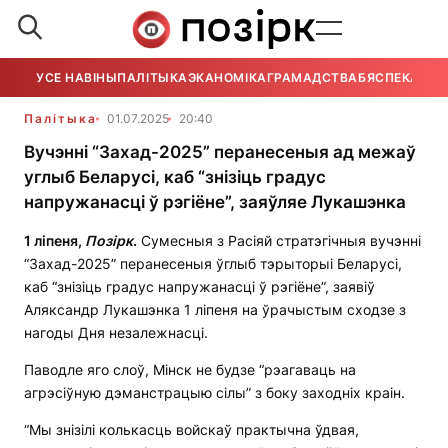
УСЕ НАВІНЫ
ПАЛІТЫКА
ЭКАНОМІКА
ГРАМАДСТВА
БЯСПЕКА
УСЕ
Палітыка
01.07.2025
20:40
Вучэнні “Захад-2025” перанесеныя ад межаў
углыб Беларусі, каб “знізіць градус
напружанасці ў рэгіёне”, заяўляе Лукашэнка
1 ліпеня,
Позірк
.
Сумесныя з Расіяй стратэгічныя вучэнні
“Захад-2025” перанесеныя ўглыб тэрыторыі Беларусі,
каб “знізіць градус напружанасці ў рэгіёне”, заявіў
Аляксандр Лукашэнка 1 ліпеня на ўрачыстым сходзе з
нагоды Дня незалежнасці.
Паводле яго слоў, Мінск не будзе “рэагаваць на
агрэсіўную дэманстрацыю сілы” з боку заходніх краін.
“Мы знізілі колькасць войскаў практычна ўдвая,