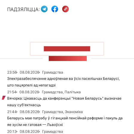
ПАДЗЯЛІЦЦА:
ПАКАЗАЦЬ БОЛЬШ
СТУЖКА НАВІН
23:56
08.08.2026
Грамадства
Электразабеспячэнне адноўленае ва ўсіх паселішчах Беларусі,
што пацярпелі ад непагадзі
21:54
08.08.2026
Грамадства, Палітыка
Вячорка: Цікавасць да канферэнцыі "Новая Беларусь" вызначае
нашу суб'ектнасць
21:44
08.08.2026
Грамадства, Эканоміка
Беларусь мае патрэбу ў гіганцкай пенсійнай рэформе і пакуль да
яе зусім не гатовая — Львоўскі
20:13
08.08.2026
Грамадства