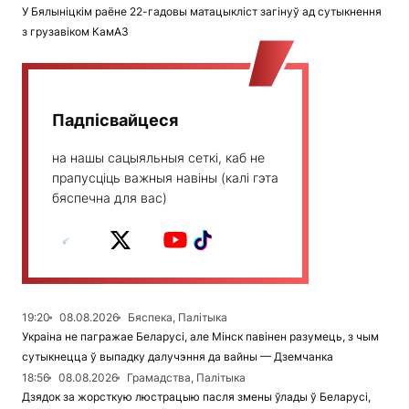
У Бялыніцкім раёне 22-гадовы матацыкліст загінуў ад сутыкнення
з грузавіком КамАЗ
Падпісвайцеся
на нашы сацыяльныя сеткі, каб не
прапусціць важныя навіны (калі гэта
бяспечна для вас)
19:20
08.08.2026
Бяспека, Палітыка
Украіна не пагражае Беларусі, але Мінск павінен разумець, з чым
сутыкнецца ў выпадку далучэння да вайны — Дземчанка
18:56
08.08.2026
Грамадства, Палітыка
Дзядок за жорсткую люстрацыю пасля змены ўлады ў Беларусі,