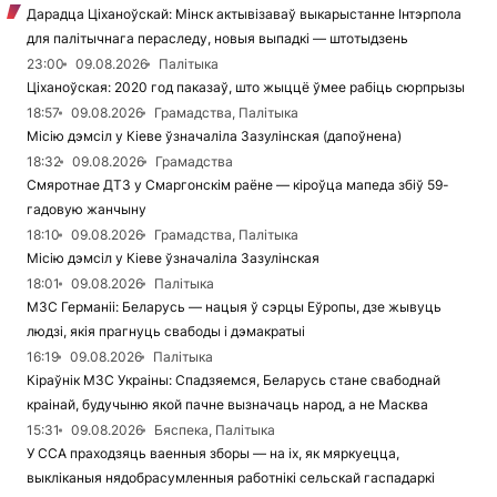
Дарадца Ціханоўскай: Мінск актывізаваў выкарыстанне Інтэрпола
для палітычнага пераследу, новыя выпадкі — штотыдзень
23:00
09.08.2026
Палітыка
Ціханоўская: 2020 год паказаў, што жыццё ўмее рабіць сюрпрызы
18:57
09.08.2026
Грамадства, Палітыка
Місію дэмсіл у Кіеве ўзначаліла Зазулінская (дапоўнена)
18:32
09.08.2026
Грамадства
Смяротнае ДТЗ у Смаргонскім раёне — кіроўца мапеда збіў 59-
гадовую жанчыну
18:10
09.08.2026
Грамадства, Палітыка
Місію дэмсіл у Кіеве ўзначаліла Зазулінская
18:01
09.08.2026
Палітыка
МЗС Германіі: Беларусь — нацыя ў сэрцы Еўропы, дзе жывуць
людзі, якія прагнуць свабоды і дэмакратыі
16:19
09.08.2026
Палітыка
Кіраўнік МЗС Украіны: Спадзяемся, Беларусь стане свабоднай
краінай, будучыню якой пачне вызначаць народ, а не Масква
15:31
09.08.2026
Бяспека, Палітыка
У ССА праходзяць ваенныя зборы — на іх, як мяркуецца,
выкліканыя нядобрасумленныя работнікі сельскай гаспадаркі