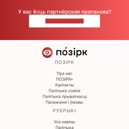
У вас ёсць партнёрская прапанова?
НАПІШЫЦЕ НАМ
ПОЗІРК
Пра нас
ПОЗІРК+
Кантакты
Палітыка cookie
Палітыка прыватнасці
Палажэнні і ўмовы
РУБРЫКІ
Усе навіны
Палітыка