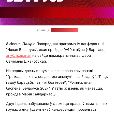
Крыніца:
сайт Ціханоўскай
8 ліпеня,
Позірк
.
Папярэдняя праграма IV канферэнцыі
“Новая Беларусь”, якая пройдзе 9–10 жніўня ў Варшаве,
апублікаваная
на сайце дэмакратычнага лідара
Святланы Ціханоўскай.
На першы дзень форума запланавана тры панэлі:
“Грамадзянскі пульс: дзе мы апынуліся за 5 гадоў”, “Пяць
гадоў барацьбы: вынікі без ілюзій”, “Рэгіянальная
бяспека: Беларусь 2027”. У гэты ж дзень, як чакаецца,
пройдзе Марш салідарнасці.
Другі дзень пабудаваны ў фармаце працы ў тэматычных
групах з ліку ўдзельнікаў канферэнцыі, прэзентацыі