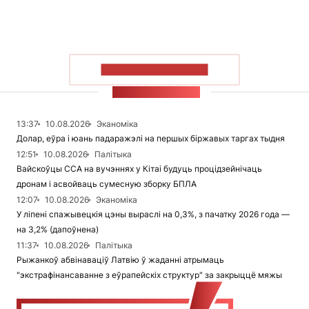
ПАКАЗАЦЬ БОЛЬШ
СТУЖКА НАВІН
13:37
10.08.2026
Эканоміка
Долар, еўра і юань падаражэлі на першых біржавых таргах тыдня
12:51
10.08.2026
Палітыка
Вайскоўцы ССА на вучэннях у Кітаі будуць процідзейнічаць
дронам і асвойваць сумесную зборку БПЛА
12:07
10.08.2026
Эканоміка
У ліпені спажывецкія цэны выраслі на 0,3%, з пачатку 2026 года —
на 3,2% (дапоўнена)
11:37
10.08.2026
Палітыка
Рыжанкоў абвінаваціў Латвію ў жаданні атрымаць
"экстрафінансаванне з еўрапейскіх структур" за закрыццё мяжы