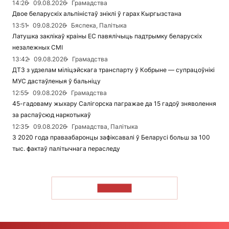
14:26
09.08.2026
Грамадства
Двое беларускіх альпіністаў зніклі ў гарах Кыргызстана
13:51
09.08.2026
Бяспека, Палітыка
Латушка заклікаў краіны ЕС павялічыць падтрымку беларускіх
незалежных СМІ
13:42
09.08.2026
Грамадства
ДТЗ з удзелам міліцэйскага транспарту ў Кобрыне — супрацоўнікі
МУС дастаўленыя ў бальніцу
12:55
09.08.2026
Грамадства
45-гадоваму жыхару Салігорска пагражае да 15 гадоў зняволення
за распаўсюд наркотыкаў
12:35
09.08.2026
Грамадства, Палітыка
З 2020 года праваабаронцы зафіксавалі ў Беларусі больш за 100
тыс. фактаў палітычнага пераследу
ЧЫТАЦЬ