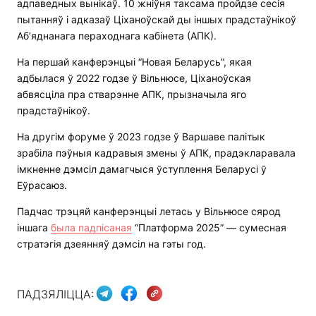
адпаведных вынікаў. 10 жніўня таксама пройдзе сесія
пытанняў і адказаў Ціханоўскай ды іншых прадстаўнікоў
Аб’яднанага пераходнага кабінета (АПК).
На першай канферэнцыі “Новая Беларусь”, якая
адбылася ў 2022 годзе ў Вільнюсе, Ціханоўская
абвясціла пра стварэнне АПК, прызначыла яго
прадстаўнікоў.
На другім форуме ў 2023 годзе ў Варшаве палітык
зрабіла пэўныя кадравыя змены ў АПК, прадэкларавала
імкненне дэмсіл дамагчыся ўступлення Беларусі ў
Еўрасаюз.
Падчас трэцяй канферэнцыі летась у Вільнюсе сярод
іншага
была падпісаная
“Платформа 2025” — сумесная
стратэгія дзеянняў дэмсіл на гэты год.
ПАДЗЯЛІЦЦА: