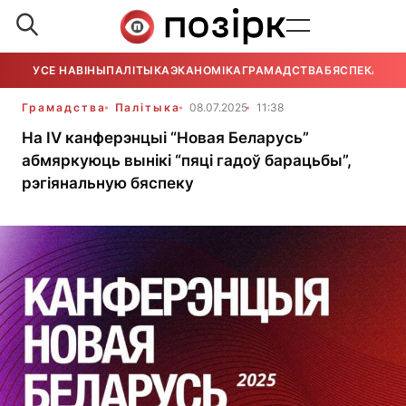
УСЕ НАВІНЫ
ПАЛІТЫКА
ЭКАНОМІКА
ГРАМАДСТВА
БЯСПЕКА
УСЕ
Грамадства
Палітыка
08.07.2025
11:38
На IV канферэнцыі “Новая Беларусь”
абмяркуюць вынікі “пяці гадоў барацьбы”,
рэгіянальную бяспеку