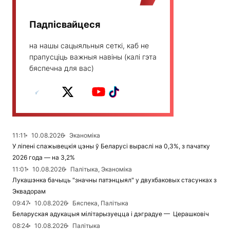
Падпісвайцеся
на нашы сацыяльныя сеткі, каб не
прапусціць важныя навіны (калі гэта
бяспечна для вас)
11:11
10.08.2026
Эканоміка
У ліпені спажывецкія цэны ў Беларусі выраслі на 0,3%, з пачатку
2026 года — на 3,2%
11:01
10.08.2026
Палітыка, Эканоміка
Лукашэнка бачыць "значны патэнцыял" у двухбаковых стасунках з
Эквадорам
09:47
10.08.2026
Бяспека, Палітыка
Беларуская адукацыя мілітарызуецца і дэградуе — Церашковіч
08:24
10.08.2026
Палітыка