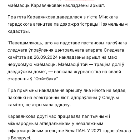
маёмасць Каравянковай накладзены арышт.
Пра гэта Каравянкова даведалася з ліста Мінскага
гарадскога агенцтва па дзяржрэгістрацыі і зямельным
кадастры.
“Паведамляюць, што на падставе пастановы галоўнага
следчага ўпраўлення цэнтральнага апарата Следчага
камітэта ад 26.09.2024 накладзены арышт на маю
нерухомую маёмасць. Маёмасці той — траціна долі ў
дзедаўскім доме”, — напісала журналістка на сваёй
старонцы ў “Фэйсбуку”.
Пра прычыны накладання арышту яна нічога не ведае,
паколькі на электронны ліст, адпраўлены ў Следчы
камітэт, не атрымала адказу.
Каравянкова доўгі час працавала палітычным і
міжнародным аглядальнікам у незалежным
інфармацыйным агенцтве БелаПАН. У 2021 годзе з’ехала
з Беларусі.