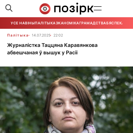
УСЕ НАВІНЫ
ПАЛІТЫКА
ЭКАНОМІКА
ГРАМАДСТВА
БЯСПЕКА
УСЕ
Палітыка
14.07.2025
22:02
Журналістка Таццяна Каравянкова
абвешчаная ў вышук у Расіі