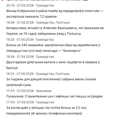
20:15
07.08.2026
Грамадства
Жыхар Кобрынскага раёна памёр ад перадазіроўкі алкаголю —
экспертыза паказала 7,2 праміле
19:39
07.08.2026
Грамадства, Палітыка
Беларускаму актывісту Аляксею Францкевічу, які пражывае ва
Украіне, на 10 гадоў забаронены ўезд у Польшчу
19:22
07.08.2026
Грамадства
Больш за 340 аварыйна-аднаўленчых брыгад задзейнічана ў
ліквідацыі наступстваў непагадзі — "Белэнерга"
18:24
07.08.2026
Грамадства
Двухгадовая дзяўчынка выпала з акна чацвёртага паверха ў
Брэсце
18:10
07.08.2026
Грамадства, Палітыка
За тыдзень для дзяцей палітвязняў сабрана амаль палова
заяўленай сумы
17:47
07.08.2026
Эканоміка
Лукашэнка: Стрымліванне цэн і інфляцыі застаецца за ўрадам
17:30
07.08.2026
Грамадства
За восем дзён у міліцыю паступіла больш за 2,5 тыс.
паведамленняў аб званках тэлефонных махляроў