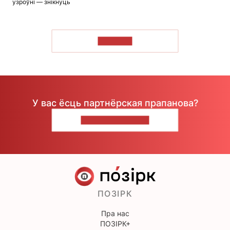
узроўні — знікнуць
ЧЫТАЦЬ
У вас ёсць партнёрская прапанова?
НАПІШЫЦЕ НАМ
ПОЗІРК
Пра нас
ПОЗІРК+