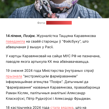
Фота:
радыё "Свабода"
14 ліпеня,
Позірк
.
Журналістка Таццяна Каравянкова
паведаміла
на сваёй старонцы ў “Фэйсбуку”, што
абвешчаная ў вышук у Расіі.
У картцы Каравянковай на сайце МУС РФ не пазначана,
паводле якога артыкула КК яна абвінавачваецца.
19 снежня 2024 года Міністэрства ўнутраных спраў
прызнала
“экстрэмісцкім фарміраваннем”
інфармацыйнае агенцтва “Позірк”. Датычнымі да
“фарміравання” названыя Каравянкова, праваабаронца
Раман Кісляк, палітычныя аналітыкі Аляксандр
Класкоўскі, Пётр Рудкоўскі і Аляксандр Фрыдман.
18 кастрычніка 2024 года
стала вядома
, што на