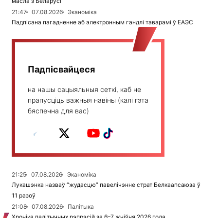
масла з Беларусі
21:47
07.08.2026
Эканоміка
Падпісана пагадненне аб электронным гандлі таварамі ў ЕАЭС
Падпісвайцеся
на нашы сацыяльныя сеткі, каб не
прапусціць важныя навіны (калі гэта
бяспечна для вас)
21:25
07.08.2026
Эканоміка
Лукашэнка назваў “жудасцю” павелічэнне страт Белкаапсаюза ў
11 разоў
21:08
07.08.2026
Палітыка
Хроніка палітычных рэпрэсій за 6–7 жніўня 2026 года