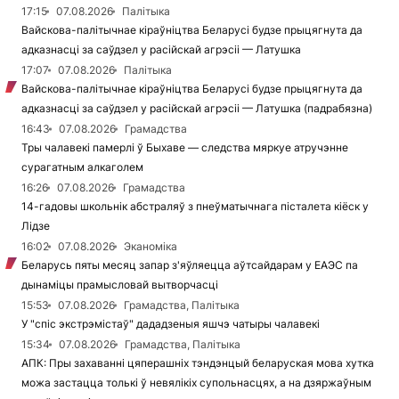
17:15
07.08.2026
Палітыка
Вайскова-палітычнае кіраўніцтва Беларусі будзе прыцягнута да
адказнасці за саўдзел у расійскай агрэсіі — Латушка
17:07
07.08.2026
Палітыка
Вайскова-палітычнае кіраўніцтва Беларусі будзе прыцягнута да
адказнасці за саўдзел у расійскай агрэсіі — Латушка (падрабязна)
16:43
07.08.2026
Грамадства
Тры чалавекі памерлі ў Быхаве — следства мяркуе атручэнне
сурагатным алкаголем
16:26
07.08.2026
Грамадства
14-гадовы школьнік абстраляў з пнеўматычнага пісталета кіёск у
Лідзе
16:02
07.08.2026
Эканоміка
Беларусь пяты месяц запар з'яўляецца аўтсайдарам у ЕАЭС па
дынаміцы прамысловай вытворчасці
15:53
07.08.2026
Грамадства, Палітыка
У "спіс экстрэмістаў" дададзеныя яшчэ чатыры чалавекі
15:34
07.08.2026
Грамадства, Палітыка
АПК: Пры захаванні цяперашніх тэндэнцый беларуская мова хутка
можа застацца толькі ў невялікіх супольнасцях, а на дзяржаўным