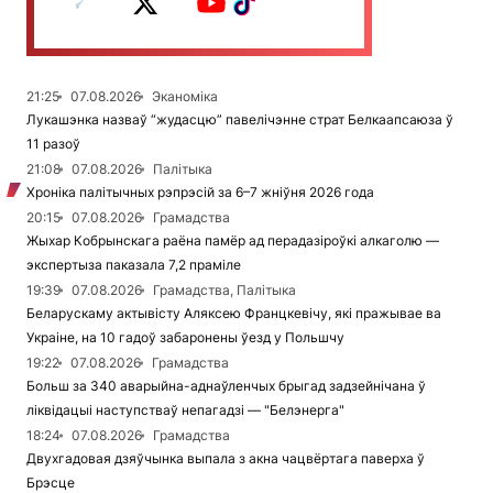
21:25
07.08.2026
Эканоміка
Лукашэнка назваў “жудасцю” павелічэнне страт Белкаапсаюза ў
11 разоў
21:08
07.08.2026
Палітыка
Хроніка палітычных рэпрэсій за 6–7 жніўня 2026 года
20:15
07.08.2026
Грамадства
Жыхар Кобрынскага раёна памёр ад перадазіроўкі алкаголю —
экспертыза паказала 7,2 праміле
19:39
07.08.2026
Грамадства, Палітыка
Беларускаму актывісту Аляксею Францкевічу, які пражывае ва
Украіне, на 10 гадоў забаронены ўезд у Польшчу
19:22
07.08.2026
Грамадства
Больш за 340 аварыйна-аднаўленчых брыгад задзейнічана ў
ліквідацыі наступстваў непагадзі — "Белэнерга"
18:24
07.08.2026
Грамадства
Двухгадовая дзяўчынка выпала з акна чацвёртага паверха ў
Брэсце