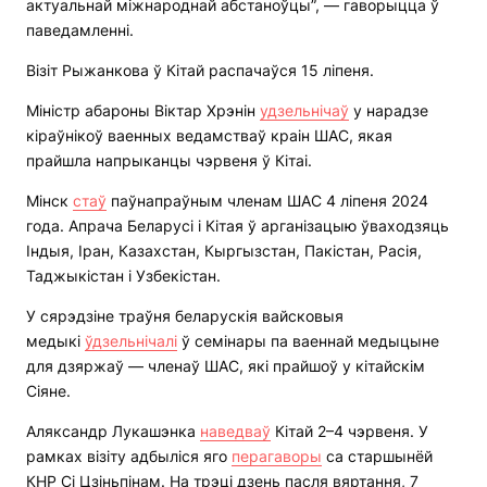
актуальнай міжнароднай абстаноўцы”, — гаворыцца ў
паведамленні.
Візіт Рыжанкова ў Кітай распачаўся 15 ліпеня.
Міністр абароны Віктар Хрэнін
удзельнічаў
у нарадзе
кіраўнікоў ваенных ведамстваў краін ШАС, якая
прайшла напрыканцы чэрвеня ў Кітаі.
Мінск
стаў
паўнапраўным членам ШАС 4 ліпеня 2024
года. Апрача Беларусі і Кітая ў арганізацыю ўваходзяць
Індыя, Іран, Казахстан, Кыргызстан, Пакістан, Расія,
Таджыкістан і Узбекістан.
У сярэдзіне траўня беларускія вайсковыя
медыкі
ўдзельнічалі
ў семінары па ваеннай медыцыне
для дзяржаў — членаў ШАС, які прайшоў у кітайскім
Сіяне.
Аляксандр Лукашэнка
наведваў
Кітай 2–4 чэрвеня. У
рамках візіту адбыліся яго
перагаворы
са старшынёй
КНР Сі Цзіньпінам. На трэці дзень пасля вяртання, 7