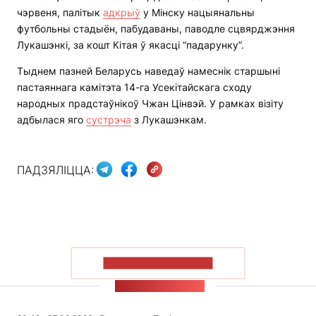
чэрвеня, палітык
адкрыў
у Мінску нацыянальны
футбольны стадыён, пабудаваны, паводле сцвярджэння
Лукашэнкі, за кошт Кітая ў якасці “падарунку”.
Тыднем пазней Беларусь наведаў намеснік старшыні
пастаяннага камітэта 14-га Усекітайскага сходу
народных прадстаўнікоў Чжан Цінвэй. У рамках візіту
адбылася яго
сустрэча
з Лукашэнкам.
ПАДЗЯЛІЦЦА:
ПАКАЗАЦЬ БОЛЬШ
СТУЖКА НАВІН