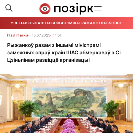
УСЕ НАВІНЫ
ПАЛІТЫКА
ЭКАНОМІКА
ГРАМАДСТВА
БЯСПЕКА
УСЕ
Палітыка
15.07.2025
11:51
Рыжанкоў разам з іншымі міністрамі
замежных спраў краін ШАС абмеркаваў з Сі
Цзіньпінам развіццё арганізацыі