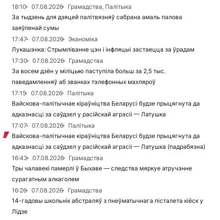
18:10
07.08.2026
Грамадства, Палітыка
За тыдзень для дзяцей палітвязняў сабрана амаль палова
заяўленай сумы
17:47
07.08.2026
Эканоміка
Лукашэнка: Стрымліванне цэн і інфляцыі застаецца за ўрадам
17:30
07.08.2026
Грамадства
За восем дзён у міліцыю паступіла больш за 2,5 тыс.
паведамленняў аб званках тэлефонных махляроў
17:15
07.08.2026
Палітыка
Вайскова-палітычнае кіраўніцтва Беларусі будзе прыцягнута да
адказнасці за саўдзел у расійскай агрэсіі — Латушка
17:07
07.08.2026
Палітыка
Вайскова-палітычнае кіраўніцтва Беларусі будзе прыцягнута да
адказнасці за саўдзел у расійскай агрэсіі — Латушка (падрабязна)
16:43
07.08.2026
Грамадства
Тры чалавекі памерлі ў Быхаве — следства мяркуе атручэнне
сурагатным алкаголем
16:26
07.08.2026
Грамадства
14-гадовы школьнік абстраляў з пнеўматычнага пісталета кіёск у
Лідзе