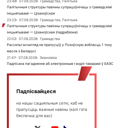
23:48
07.08.2026
Грамадства, Палітыка
Палітычныя структуры павінны супрацоўнічаць з грамадскімі
ініцыятывамі — Ціханоўская
23:23
07.08.2026
Грамадства, Палітыка
Палітычныя структуры павінны супрацоўнічаць з грамадскімі
ініцыятывамі — Ціханоўская (падрабязна)
22:02
07.08.2026
Грамадства
Рассельгаснагляд не прапусціў у Пскоўскую вобласць 1 тону
масла з Беларусі
21:47
07.08.2026
Эканоміка
Падпісана пагадненне аб электронным гандлі таварамі ў ЕАЭС
Падпісвайцеся
на нашы сацыяльныя сеткі, каб не
прапусціць важныя навіны (калі гэта
бяспечна для вас)