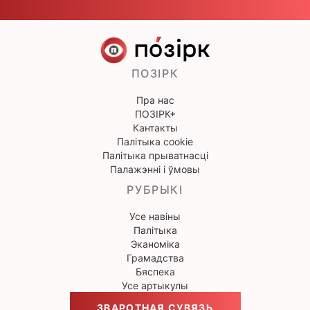
ПОЗІРК
Пра нас
ПОЗІРК+
Кантакты
Палітыка cookie
Палітыка прыватнасці
Палажэнні і ўмовы
РУБРЫКІ
Усе навіны
Палітыка
Эканоміка
Грамадства
Бяспека
Усе артыкулы
ЗВАРОТНАЯ СУВЯЗЬ