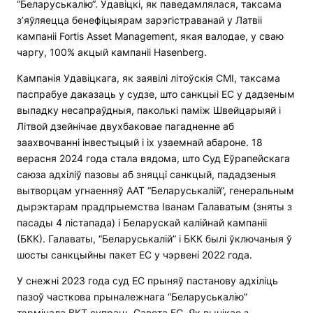
“Беларуськалію“. Удавіцкі, як паведамлялася, таксама
з’яўляецца бенефіцыярам зарэгістраванай у Латвіі
кампаніі Fortis Asset Management, якая валодае, у сваю
чаргу, 100% акцый кампаніі Hasenberg.
Кампанія Удавіцкага, як заявілі літоўскія СМІ, таксама
паспрабуе даказаць у судзе, што санкцыі ЕС у дадзеным
выпадку несапраўдныя, паколькі паміж Швейцарыяй і
Літвой дзейнічае двухбаковае пагадненне аб
заахвочванні інвестыцый і іх узаемнай абароне. 18
верасня 2024 года стала вядома, што Суд Еўрапейскага
саюза адхіліў пазовы аб зняцці санкцый, пададзеныя
вытворцам угнаенняў ААТ “Беларуськалій“, генеральным
дырэктарам прадпрыемства Іванам Галаватым (зняты з
пасады 4 лістапада) і Беларускай калійнай кампаніі
(БКК). Галаваты, “Беларуськалій” і БКК былі ўключаныя ў
шосты санкцыйны пакет ЕС у чэрвені 2022 года.
У снежні 2023 года суд ЕС прыняў пастанову адхіліць
пазоў часткова прыналежнага “Беларуськалію”
тэрмінала BKT супраць Савета ЕС. Як вынікае з