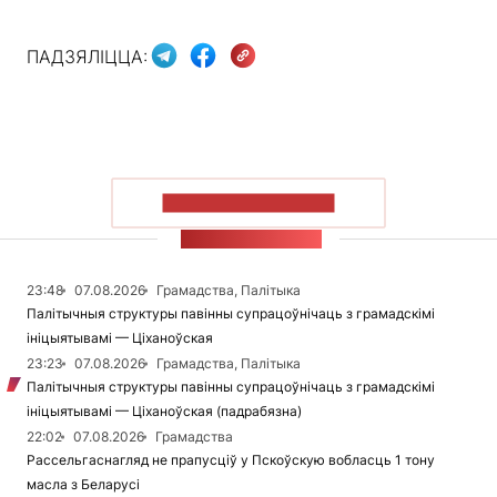
ПАДЗЯЛІЦЦА:
ПАКАЗАЦЬ БОЛЬШ
СТУЖКА НАВІН
23:48
07.08.2026
Грамадства, Палітыка
Палітычныя структуры павінны супрацоўнічаць з грамадскімі
ініцыятывамі — Ціханоўская
23:23
07.08.2026
Грамадства, Палітыка
Палітычныя структуры павінны супрацоўнічаць з грамадскімі
ініцыятывамі — Ціханоўская (падрабязна)
22:02
07.08.2026
Грамадства
Рассельгаснагляд не прапусціў у Пскоўскую вобласць 1 тону
масла з Беларусі