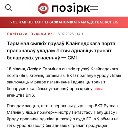
УСЕ НАВІНЫ
ПАЛІТЫКА
ЭКАНОМІКА
ГРАМАДСТВА
БЯСПЕКА
УСЕ
Палітыка
Эканоміка
18.07.2025
14:11
Тэрмінал сыпкіх грузаў Клайпедскага порта
прапанаваў уладам Літвы аднавіць транзіт
беларускіх угнаенняў — СМІ
18 ліпеня,
Позірк
.
Тэрмінал сыпкіх грузаў Клайпедскага
порта (Birių krovinių terminalas, BKT) прапануе ўраду Літвы
заключыць міравое пагадненне і аднавіць транзіт
беларускіх калійных угнаенняў праз краіну,
піша
агенцтва BNS.
Паведамляецца, што генеральны дырэктар BKT Руслан
Малінін у лісце прэм’ер-міністру Гінтаўтасу Палуцкасу і
ўраду прапануе адклікаць пазоў з суда ЕС, а ў абмен на
гэты ўрад дазволіў бы аднавіць транзіт прадукцыі