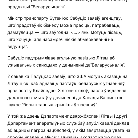
прадукцыі “Беларуськалія“.
Міністр транспарту Эўгеніюс Сабуціс заявіў агенцтву,
што“прадстаўнік бізнэсу можа прасіць, патрабаваць,
дамаўляцца — што заўгодна, <…> яны могуць пісаць,
што хочуць, але насамрэч ніякія абмеркаванні не
вядуцца”.
Сабуціс падтрымлівае агульную пазіцыю Літвы аб
ужывальных санкцыях у дачыненні да“Беларуськалія”.
7 сакавіка Палуцкас заявіў, што ЗША могуць аказаць на
Літву ціск, каб аднавіць пастаўкі беларускіх угнаенняў
праз порт у Клайпедзе. З ягоных слоў, пасля ўвядзення
дадатковых мытаў у дачыненні да Канады Вашынгтон
шукае “больш танныя крыніцы ўгнаенняў”.
У той жа дзень Дэпартамент дзяржбяспекі Літвы і другі
Дэпартамент аператыўных службаў апублікавалі даклад
аб ацэнцы пагроз нацбяспекі, у якім звяртаецца ўвага на
спробы ўладаў у Мінску аднавіць экспарт калію праз