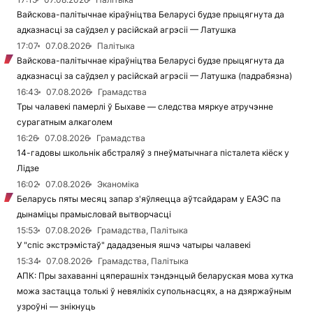
Вайскова-палітычнае кіраўніцтва Беларусі будзе прыцягнута да
адказнасці за саўдзел у расійскай агрэсіі — Латушка
17:07
07.08.2026
Палітыка
Вайскова-палітычнае кіраўніцтва Беларусі будзе прыцягнута да
адказнасці за саўдзел у расійскай агрэсіі — Латушка (падрабязна)
16:43
07.08.2026
Грамадства
Тры чалавекі памерлі ў Быхаве — следства мяркуе атручэнне
сурагатным алкаголем
16:26
07.08.2026
Грамадства
14-гадовы школьнік абстраляў з пнеўматычнага пісталета кіёск у
Лідзе
16:02
07.08.2026
Эканоміка
Беларусь пяты месяц запар з'яўляецца аўтсайдарам у ЕАЭС па
дынаміцы прамысловай вытворчасці
15:53
07.08.2026
Грамадства, Палітыка
У "спіс экстрэмістаў" дададзеныя яшчэ чатыры чалавекі
15:34
07.08.2026
Грамадства, Палітыка
АПК: Пры захаванні цяперашніх тэндэнцый беларуская мова хутка
можа застацца толькі ў невялікіх супольнасцях, а на дзяржаўным
узроўні — знікнуць