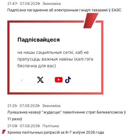
21:47
07.08.2026
Эканоміка
Падпісана пагадненне аб электронным гандлі таварамі ў ЕАЭС
Падпісвайцеся
на нашы сацыяльныя сеткі, каб не
прапусціць важныя навіны (калі гэта
бяспечна для вас)
21:25
07.08.2026
Эканоміка
Лукашэнка назваў “жудасцю” павелічэнне страт Белкаапсаюза ў
11 разоў
21:08
07.08.2026
Палітыка
Хроніка палітычных рэпрэсій за 6–7 жніўня 2026 года