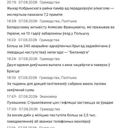
20:15
07.08.2026
Грамадства
Жыхар Кобрынскага раёна памёр ад перадазіроўкі алкаголю —
экспертыза паказала 7,2 праміле
19:39
07.08.2026
Грамадства, Палітыка
Беларускаму актывісту Аляксею Францкевічу, які пражывае ва
Украіне, на 10 гадоў забаронены ўезд у Польшчу
19:22
07.08.2026
Грамадства
Больш за 340 аварыйна-аднаўленчых брыгад задзейнічана ў
ліквідацыі наступстваў непагадзі — "Белэнерга"
18:24
07.08.2026
Грамадства
Двухгадовая дзяўчынка выпала з акна чацвёртага паверха ў
Брэсце
18:10
07.08.2026
Грамадства, Палітыка
За тыдзень для дзяцей палітвязняў сабрана амаль палова
заяўленай сумы
17:47
07.08.2026
Эканоміка
Лукашэнка: Стрымліванне цэн і інфляцыі застаецца за ўрадам
17:30
07.08.2026
Грамадства
За восем дзён у міліцыю паступіла больш за 2,5 тыс.
паведамленняў аб званках тэлефонных махляроў
17:15
07.08.2026
Палітыка