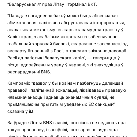
“Беларуськалія“ праз Літву і тэрмінал BKT.
“Паводле пагаднення бакоў можа быць абвешчаная
абмежаваная, палітычна абгрунтаваная інтэрпрэтацыя,
аналагічная механізму, выкарыстанаму для транзіту ў
Калінінград, з асаблівым акцэнтам на забеспячэнне
глабальнай харчовай бяспекі, скарачэнне залежнасці ад
экспарту ўгнаенняў з Расіі, а таксама зніжэнне даходаў
Расіі ад лагістыкі беларускага калію“, — гаворыцца ў
лісце, адпраўленым ураду ў чэрвені, які знаходзіцца ў
распараджэнні BNS.
Кампраміс “дазволіў бы краінам пазбегнуць далейшай
прававой і палітычнай эскалацыі, ліквідаваць прававую
нявызначанасць і аднавіць эканамічныя сувязі, не
прымяншаючы пры гэтым уведзеных ЕС санкцый“,
сказана ў ім.
Ва ўрадзе Літвы BNS заявілі, што нічога не ведаюць пра
такую прапанову, і запэўнілі, што зараз не вядзецца
ніякіх абмеркаванняў аб магчымым аднаўленні транзіту