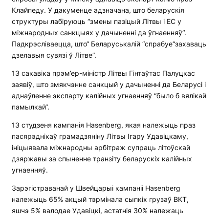
Клайпеду. У дакуменце адзначана, што беларускія
структуры лабіруюць “змены пазіцый Літвы і ЕС у
міжнародных санкцыях у дачыненні да ўгнаенняў“.
Падкрэсліваецца, што“ Беларуськалій “спрабуе“захаваць
дзелавыя сувязі ў Літве”.
13 сакавіка прэм’ер-міністр Літвы Гінтаўтас Палуцкас
заявіў, што змякчэнне санкцый у дачыненні да Беларусі і
аднаўленне экспарту калійных угнаенняў “было б вялікай
памылкай“.
13 студзеня кампанія Hasenberg, якая належыць праз
пасярэднікаў грамадзяніну Літвы Ігару Удавіцкаму,
ініцыявала міжнародны арбітраж супраць літоўскай
дзяржавы за спыненне транзіту беларускіх калійных
угнаенняў.
Зарэгістраванай у Швейцарыі кампаніі Hasenberg
належыць 65% акцый тэрмінала сыпкіх грузаў ВКТ,
яшчэ 5% валодае Удавіцкі, астатнія 30% належаць