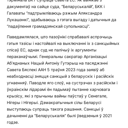
дакументаў на сайце суда, “Беларуськалій“, БКК і
Галаваты “падтрымліваюць рэжым Аляксандра
Лукашэнкі“, здабываюць з гэтага выгаду і датычныя да
“падаўлення грамадзянскай супольнасці“.
Паведамлялася, што пазоўнікі спрабавалі аспрэчыць
гэтыя тэзісы і настойвалі на выключэнні іх з санкцыйных
спісаў ЕС, аднак суд не палічыў іх аргументы
пераканаўчымі. Генеральны сакратар Арганізацыі
Аб’яднаных Нацый Антоніу Гутэрыш на пасяджэнні
Савета Бяспекі ААН 5 траўня 2023 года заявіў аб
неабходнасці зняцця санкцый з беларускіх і расійскіх
угнаенняў. Паводле яго слоў, на сустрэчах з расійскім і
ўкраінскім лідарамі ён падымаў пытанне харчовага
крызісу, які з прычыны вайны паўстаў у Сенегале,
Нігеры і Нігерыі. Дэмакратычныя сілы Беларусі
выступаюць супраць такога рашэння. Санкцыі ў
дачыненні да “Беларуськалія” былі ўведзеныя ў 2021
годзе.