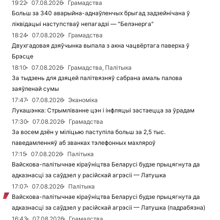
19:22
07.08.2026
Грамадства
Больш за 340 аварыйна-аднаўленчых брыгад задзейнічана ў
ліквідацыі наступстваў непагадзі — "Белэнерга"
18:24
07.08.2026
Грамадства
Двухгадовая дзяўчынка выпала з акна чацвёртага паверха ў
Брэсце
18:10
07.08.2026
Грамадства, Палітыка
За тыдзень для дзяцей палітвязняў сабрана амаль палова
заяўленай сумы
17:47
07.08.2026
Эканоміка
Лукашэнка: Стрымліванне цэн і інфляцыі застаецца за ўрадам
17:30
07.08.2026
Грамадства
За восем дзён у міліцыю паступіла больш за 2,5 тыс.
паведамленняў аб званках тэлефонных махляроў
17:15
07.08.2026
Палітыка
Вайскова-палітычнае кіраўніцтва Беларусі будзе прыцягнута да
адказнасці за саўдзел у расійскай агрэсіі — Латушка
17:07
07.08.2026
Палітыка
Вайскова-палітычнае кіраўніцтва Беларусі будзе прыцягнута да
адказнасці за саўдзел у расійскай агрэсіі — Латушка (падрабязна)
16:43
07.08.2026
Грамадства