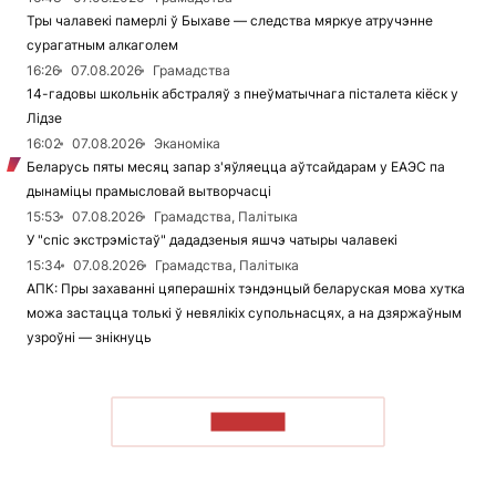
Тры чалавекі памерлі ў Быхаве — следства мяркуе атручэнне
сурагатным алкаголем
16:26
07.08.2026
Грамадства
14-гадовы школьнік абстраляў з пнеўматычнага пісталета кіёск у
Лідзе
16:02
07.08.2026
Эканоміка
Беларусь пяты месяц запар з'яўляецца аўтсайдарам у ЕАЭС па
дынаміцы прамысловай вытворчасці
15:53
07.08.2026
Грамадства, Палітыка
У "спіс экстрэмістаў" дададзеныя яшчэ чатыры чалавекі
15:34
07.08.2026
Грамадства, Палітыка
АПК: Пры захаванні цяперашніх тэндэнцый беларуская мова хутка
можа застацца толькі ў невялікіх супольнасцях, а на дзяржаўным
узроўні — знікнуць
ЧЫТАЦЬ