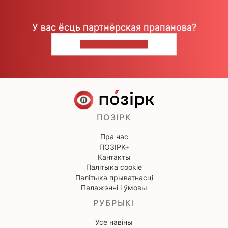
У вас ёсць партнёрская прапанова?
НАПІШЫЦЕ НАМ
ПОЗІРК
Пра нас
ПОЗІРК+
Кантакты
Палітыка cookie
Палітыка прыватнасці
Палажэнні і ўмовы
РУБРЫКІ
Усе навіны