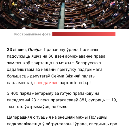
Ілюстрацыйнае фота:
Marta Marchlewska / Cейм Польшчы
23 ліпеня,
Позірк
.
Прапанову ўрада Польшчы
падоўжыць яшчэ на 60 дзён абмежаванне права
замежнікаў звяртацца на мяжы з Беларуссю з
хадайніцтвам аб наданні прытулку падтрымала
большасць дэпутатаў Сейма (ніжняй палаты
парламента),
паведамляе
партал interia.pl.
З 460 парламентарыяў за гэтую прапанову на
пасяджэнні 23 ліпеня прагаласаваў 381, супраць — 19,
тых, хто ўстрымаўся, не было.
Цяперашняя сітуацыя на знешняй мяжы Польшчы,
падкрэсліваецца ў абгрунтаванні ўрада, сведчыць пра