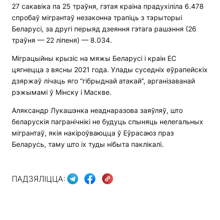
27 сакавіка па 25 траўня, гэтая краіна прадухіліла 6.478
спробаў мігрантаў незаконна трапіць з тэрыторыі
Беларусі, за другі перыяд дзеяння гэтага рашэння (26
траўня — 22 ліпеня) — 8.034.
Міграцыйны крызіс на мяжы Беларусі і краін ЕС
цягнецца з вясны 2021 года. Улады суседніх еўрапейскіх
дзяржаў лічаць яго “гібрыднай атакай”, арганізаванай
рэжымамі ў Мінску і Маскве.
Аляксандр Лукашэнка неаднаразова заяўляў, што
беларускія пагранічнікі не будуць спыняць нелегальных
мігрантаў, якія накіроўваюцца ў Еўрасаюз праз
Беларусь, таму што іх туды нібыта паклікалі.
ПАДЗЯЛІЦЦА: