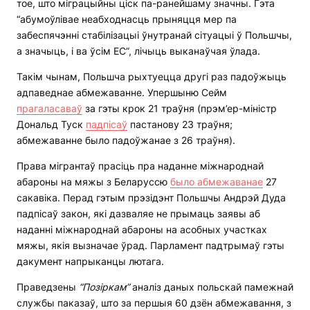
тое, што міграцыйны ціск па-ранейшаму значны. Гэта
“абумоўлівае неабходнасць прыняцця мер па
забеспячэнні стабілізацыі ўнутранай сітуацыі ў Польшчы,
а значыць, і ва ўсім ЕС”, лічыць выканаўчая ўлада.
Такім чынам, Польшча рыхтуецца другі раз падоўжыць
адпаведнае абмежаванне. Упершыню Сейм
прагаласаваў
за гэты крок 21 траўня (прэм’ер-міністр
Дональд Туск
падпісаў
пастанову 23 траўня;
абмежаванне было падоўжанае з 26 траўня).
Права мігрантаў прасіць пра наданне міжнароднай
абароны на мяжы з Беларуссю
было абмежаванае
27
сакавіка. Перад гэтым прэзідэнт Польшчы Андрэй Дуда
падпісаў закон, які дазваляе не прымаць заявы аб
наданні міжнароднай абароны на асобных участках
мяжы, якія вызначае ўрад. Парламент падтрымаў гэты
дакумент напрыканцы лютага.
Праведзены
“Позіркам”
аналіз даных польскай памежнай
службы паказаў, што за першыя 60 дзён абмежавання, з