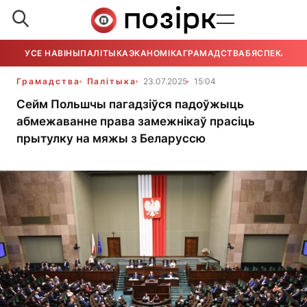
УСЕ НАВІНЫ
ПАЛІТЫКА
ЭКАНОМІКА
ГРАМАДСТВА
БЯСПЕКА
УСЕ
Грамадства
Палітыка
23.07.2025
15:04
Cейм Польшчы пагадзіўся падоўжыць
абмежаванне права замежнікаў прасіць
прытулку на мяжы з Беларуссю