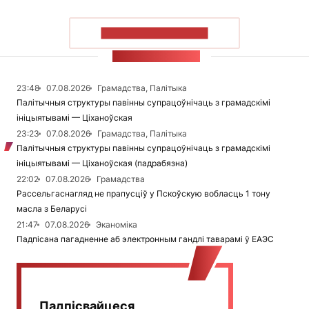
ПАКАЗАЦЬ БОЛЬШ
СТУЖКА НАВІН
23:48
07.08.2026
Грамадства, Палітыка
Палітычныя структуры павінны супрацоўнічаць з грамадскімі
ініцыятывамі — Ціханоўская
23:23
07.08.2026
Грамадства, Палітыка
Палітычныя структуры павінны супрацоўнічаць з грамадскімі
ініцыятывамі — Ціханоўская (падрабязна)
22:02
07.08.2026
Грамадства
Рассельгаснагляд не прапусціў у Пскоўскую вобласць 1 тону
масла з Беларусі
21:47
07.08.2026
Эканоміка
Падпісана пагадненне аб электронным гандлі таварамі ў ЕАЭС
Падпісвайцеся