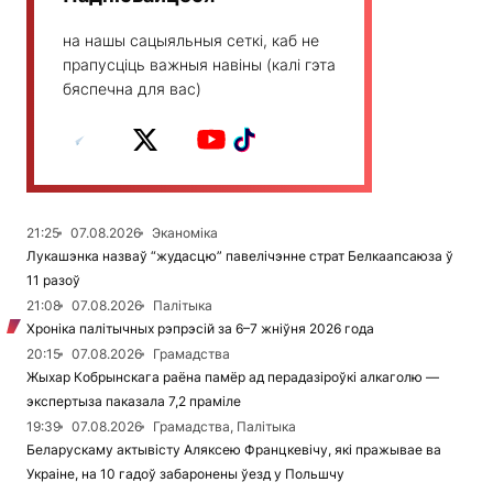
на нашы сацыяльныя сеткі, каб не
прапусціць важныя навіны (калі гэта
бяспечна для вас)
21:25
07.08.2026
Эканоміка
Лукашэнка назваў “жудасцю” павелічэнне страт Белкаапсаюза ў
11 разоў
21:08
07.08.2026
Палітыка
Хроніка палітычных рэпрэсій за 6–7 жніўня 2026 года
20:15
07.08.2026
Грамадства
Жыхар Кобрынскага раёна памёр ад перадазіроўкі алкаголю —
экспертыза паказала 7,2 праміле
19:39
07.08.2026
Грамадства, Палітыка
Беларускаму актывісту Аляксею Францкевічу, які пражывае ва
Украіне, на 10 гадоў забаронены ўезд у Польшчу