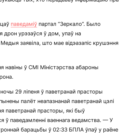
чцаў
паведаміў
партал “Зеркало”. Было
я дрон урэзаўся ў дом, упаў на
 Медыя заявіла, што мае відэазапіс крушэння
ня навіны ў СМІ Міністэрства абароны
рона.
 ночы 29 ліпеня ў паветранай прасторы
спынены палёт неапазнанай паветранай цэлі
я паветранай прасторы, які быў
я ў паведамленні ваеннага ведамства. — У
роннай барацьбы ў 02:33 БПЛА ўпаў у раёне