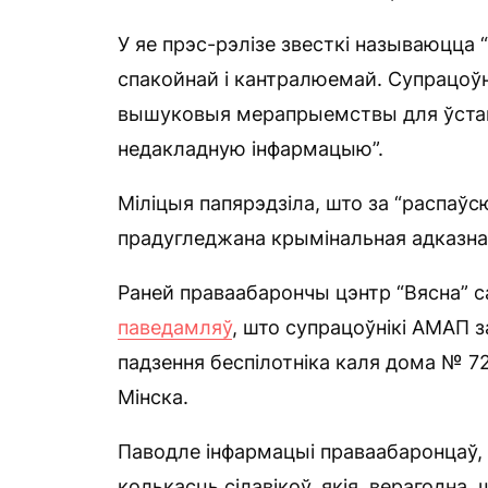
У яе прэс-рэлізе звесткі называюцца 
спакойнай і кантралюемай. Супрацоўн
вышуковыя мерапрыемствы для ўста
недакладную інфармацыю”.
Міліцыя папярэдзіла, што за “распаў
прадугледжана крымінальная адказна
Раней праваабарончы цэнтр “Вясна” с
паведамляў
, што супрацоўнікі АМАП
падзення беспілотніка каля дома № 72
Мінска.
Паводле інфармацыі праваабаронцаў, 
колькасць сілавікоў, якія, верагодна