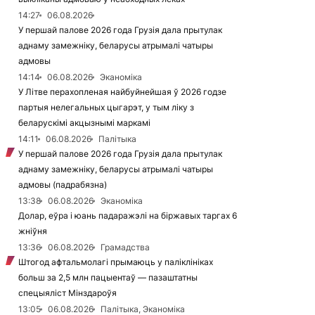
14:27
06.08.2026
У першай палове 2026 года Грузія дала прытулак
аднаму замежніку, беларусы атрымалі чатыры
адмовы
14:14
06.08.2026
Эканоміка
У Літве перахопленая найбуйнейшая ў 2026 годзе
партыя нелегальных цыгарэт, у тым ліку з
беларускімі акцызнымі маркамі
14:11
06.08.2026
Палітыка
У першай палове 2026 года Грузія дала прытулак
аднаму замежніку, беларусы атрымалі чатыры
адмовы (падрабязна)
13:38
06.08.2026
Эканоміка
Долар, еўра і юань падаражэлі на біржавых таргах 6
жніўня
13:36
06.08.2026
Грамадства
Штогод афтальмолагі прымаюць у паліклініках
больш за 2,5 млн пацыентаў — пазаштатны
спецыяліст Мінздароўя
13:05
06.08.2026
Палітыка, Эканоміка