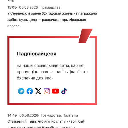
60%
15:08
06.08.2026
Грамадства
У Сенненскім раёне 62-гадовая жанчына пагражала
забіць сужыцеля — распачатая крымінальная
справа
Падпісвайцеся
на нашы сацыяльныя сеткі, каб не
прапусціць важныя навіны (калі гэта
бяспечна для вас)
14:49
06.08.2026
Грамадства, Палітыка
Статкевіч лічыць, что яго інсульт у няволі быў
выкліканы адмоваю ў неабходных леках