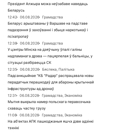
Прэзідэнт Алжыра можа неўзабаве наведаць
Беларусь
12:42
06.08.2026
Грамадства
Беларус арыштаваны ў Варшаве на падставе
падазрэння ў захоўванні і збыце наркотыкаў і
псіхатропаў
12:38
06.08.2026
Грамадства
У цэнтры Мінска на дзяўчыну ўпалі галіны
надламанага дрэва — пацярпелая ў бальніцы, у
сітуацыі разбіраецца СК
12:35
06.08.2026
Бяспека, Палітыка
Падсанкцыйнае "КБ "Радар" распрацавала новы
перадатчык перашкодаў для абароны крытычнай
інфраструктуры ад дронаў
12:31
06.08.2026
Грамадства, Эканоміка
Мытня выкрыла намер польскага перавозчыка
схаваць частку грузу
11:08
06.08.2026
Грамадства, Эканоміка
На аб'ектах АПК пашкоджаныя яшчэ дзве адзінкі
тэхнікі