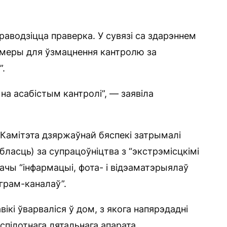
аводзіцца праверка. У сувязі са здарэннем
меры для ўзмацнення кантролю за
.
на асабістым кантролі”, — заявіла
 Камітэта дзяржаўнай бяспекі затрымалі
ласць) за супрацоўніцтва з “экстрэмісцкімі
ачы “інфармацыі, фота- і відэаматэрыялаў
грам-каналаў”.
авікі ўварваліся ў дом, з якога напярэдадні
спілотнага лятальнага апарата.