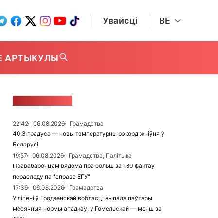
Увайсці
BE
Е АРТЫКУЛЫ
СТУЖКА НАВІН
22:42
06.08.2026
Грамадства
40,3 градуса — новы тэмпературны рэкорд жніўня ў
Беларусі
19:57
06.08.2026
Грамадства, Палітыка
Правабаронцам вядома пра больш за 180 фактаў
пераследу па "справе ЕГУ"
17:36
06.08.2026
Грамадства
У ліпені ў Гродзенскай вобласці выпала паўтары
месячныя нормы ападкаў, у Гомельскай — менш за