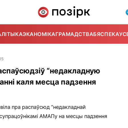
АЛІТЫКА
ЭКАНОМІКА
ГРАМАДСТВА
БЯСПЕКА
УС
15
распаўсюдзіў “недакладную
нні каля месца падзення
явіла пра распаўсюд “недакладнай
 супрацоўнікамі АМАПу на месцы падзення