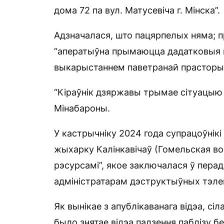
дома 72 па вул. Матусевіча г. Мінска”.
Адзначалася, што пацярпелых няма; пр
“аператыўна прымаюцца дадатковыя 
выкарыстаннем паветранай прасторы”
“Кіраўнік дзяржавы трымае сітуацыю 
Мінабароны.
У кастрычніку 2024 года супрацоўнікі
жыхарку Калінкавічаў (Гомельская воб
рэсурсамі”, якое заключалася ў перад
адміністратарам дэструктыўных тэле
Як вынікае з апублікаванага відэа, сіл
было знятае відэа падзення паблізу бе