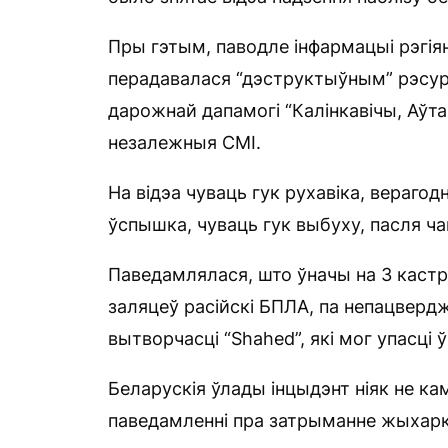
Пры гэтым, паводле інфармацыі рэгіян
перадавалася “дэструктыўным” рэсур
дарожнай дапамогі “Калінкавічы, Аўта,
незалежныя СМІ.
На відэа чуваць гук рухавіка, верагод
ўспышка, чуваць гук выбуху, пасля чаг
Паведамлялася, што ўначы на 3 каст
заляцеў расійскі БПЛА, па непацверд
вытворчасці “Shahed”, які мог упасці ў
Беларускія ўлады інцыдэнт ніяк не каме
паведамленні пра затрыманне жыхаркі