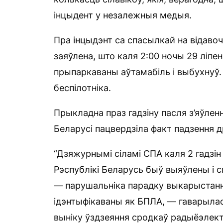
інцыдент у незалежныя медыя.
Пра інцыдэнт са спасылкай на відаво
заяўлена, што каля 2:00 ночы 29 ліпен
прыпаркаваны аўтамабіль і выбухнуў.
беспілотніка.
Прыкладна праз гадзіну пасля з’яўлен
Беларусі пацвердзіла факт падзення д
“Дзяжурнымі сіламі СПА каля 2 гадзін
Рэспублікі Беларусь быў выяўлены і 
— парушальніка парадку выкарыстанн
ідэнтыфікаваны як БПЛА, — гаварылас
выніку ўздзеяння сродкаў радыёэлект