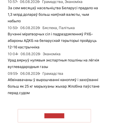
10:57
06.08.2026
Грамадства, Эканоміка
За сем месяцаў насельніцтва Беларусі прадало на
1,3 млрд долараў больш наяўнай валюты, чым
набыло
10:50
06.08.2026
Бяспека, Палітыка
Вучэнні міратворчых сіл і падраздзяленняў РХБ-
абароны АДКБ на беларускай тэрыторыі пройдуць
12–16 кастрычніка
10:04
06.08.2026
Эканоміка
Урад вярнуў нулявыя экспартныя пошліны на лёгкія
вуглевадародныя газы
09:55
06.08.2026
Грамадства
Абвінавачаны ў вырошчванні канопляў і захоўванні
больш як 25 кг марыхуаны жыхар Жлобіна паўстане
перад судом
ЧЫТАЦЬ