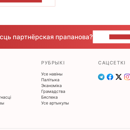
ёсць партнёрская прапанова?
НАПІШЫ
РУБРЫКІ
САЦСЕТКІ
Усе навіны
Палітыка
Эканоміка
Грамадства
насці
Бяспека
вы
Усе артыкулы