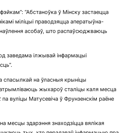
“фэйкам”: “Абстаноўка ў Мінску застаецца
ікамі міліцыі праводзяцца аператыўна-
наўлення асобаў, што распаўсюджваюць
сюд заведама ілжывай інфармацыі
сць”.
а спасылкай на ўласныя крыніцы
 затрымліваюць жыхароў сталіцы каля месца
 па вуліцы Матусевіча ў Фрунзенскім раёне
на месцы здарэння знаходзіцца вялікая
, шукаюць тых, хто перадаваў інфармацыю пра