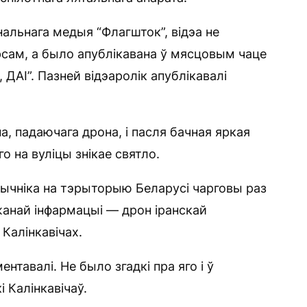
альнага медыя “Флагшток”, відэа не
сам, а было апублікавана ў мясцовым чаце
 ДАІ”. Пазней відэаролік апублікавалі
на, падаючага дрона, і пасля бачная яркая
о на вуліцы знікае святло.
рычніка на тэрыторыю Беларусі чарговы раз
жанай інфармацыі — дрон іранскай
 Калінкавічах.
нтавалі. Не было згадкі пра яго і ў
 Калінкавічаў.