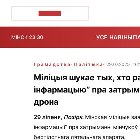
ПОЗІРК+
УСЕ НАВІНЫ
П
МІНСК 23:30
Грамадства
Палітыка
29.07.2025
16:
Міліцыя шукае тых, хто 
інфармацыю” пра затрыма
дрона
29 ліпеня,
Позірк
.
Мінская міліцыя за
інфармацыі” пра затрыманні мінчукоў
беспілотнага лятальнага апарата.