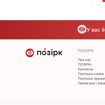
У вас 
ПОЗІРК
Пра нас
ПОЗІРК+
Кантакты
Палітыка cookie
Палітыка прыват
Палажэнні і ўмо