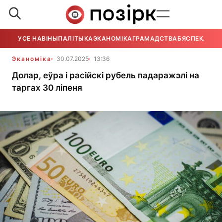
УСЕ НАВІНЫ
ПАЛІТЫКА
ЭКАНОМІКА
ГРАМАДСТВА
БЯСПЕКА
УСЕ
Эканоміка
30.07.2025
13:36
Долар, еўра і расійскі рубель падаражэлі на
таргах 30 ліпеня