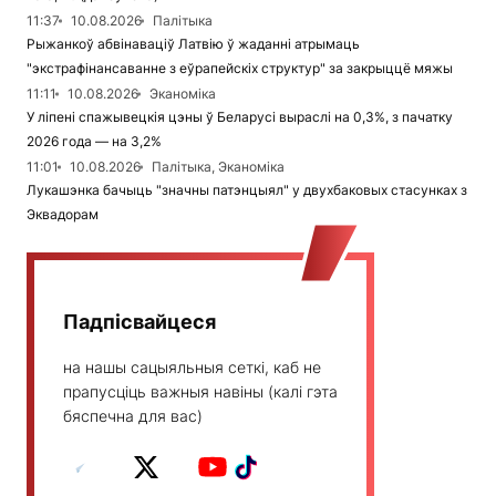
11:37
10.08.2026
Палітыка
Рыжанкоў абвінаваціў Латвію ў жаданні атрымаць
"экстрафінансаванне з еўрапейскіх структур" за закрыццё мяжы
11:11
10.08.2026
Эканоміка
У ліпені спажывецкія цэны ў Беларусі выраслі на 0,3%, з пачатку
2026 года — на 3,2%
11:01
10.08.2026
Палітыка, Эканоміка
Лукашэнка бачыць "значны патэнцыял" у двухбаковых стасунках з
Эквадорам
Падпісвайцеся
на нашы сацыяльныя сеткі, каб не
прапусціць важныя навіны (калі гэта
бяспечна для вас)