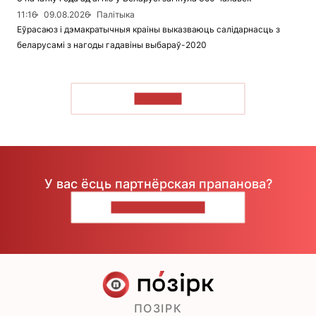
11:16
09.08.2026
Палітыка
Еўрасаюз і дэмакратычныя краіны выказваюць салідарнасць з
беларусамі з нагоды гадавіны выбараў-2020
ЧЫТАЦЬ
У вас ёсць партнёрская прапанова?
НАПІШЫЦЕ НАМ
ПОЗІРК