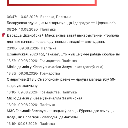
09:47
10.08.2026
Бяспека, Палітыка
Беларуская адукацыя мілітарызуецца і дэградуе — Церашковіч
08:24
10.08.2026
Палітыка
Дарадца Ціханоўскай: Мінск актывізаваў выкарыстанне Інтэрпола
для палітычнага пераследу, новыя выпадкі — штотыдзень
23:00
09.08.2026
Палітыка
Ціханоўская: 2020 год паказаў, што жыццё ўмее рабіць сюрпрызы
18:57
09.08.2026
Грамадства, Палітыка
Місію дэмсіл у Кіеве ўзначаліла Зазулінская (дапоўнена)
18:32
09.08.2026
Грамадства
Смяротнае ДТЗ у Смаргонскім раёне — кіроўца мапеда збіў 59-
гадовую жанчыну
18:10
09.08.2026
Грамадства, Палітыка
Місію дэмсіл у Кіеве ўзначаліла Зазулінская
18:01
09.08.2026
Палітыка
МЗС Германіі: Беларусь — нацыя ў сэрцы Еўропы, дзе жывуць
людзі, якія прагнуць свабоды і дэмакратыі
16:19
09.08.2026
Палітыка