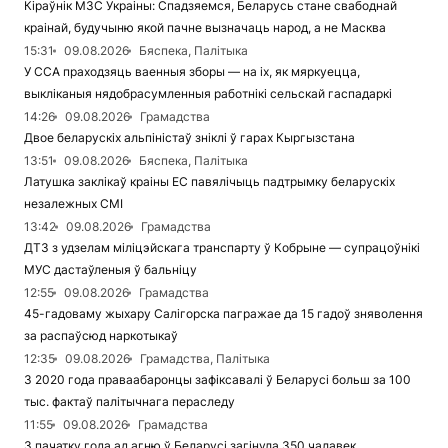
Кіраўнік МЗС Украіны: Спадзяемся, Беларусь стане свабоднай
краінай, будучыню якой пачне вызначаць народ, а не Масква
15:31
09.08.2026
Бяспека, Палітыка
У ССА праходзяць ваенныя зборы — на іх, як мяркуецца,
выкліканыя нядобрасумленныя работнікі сельскай гаспадаркі
14:26
09.08.2026
Грамадства
Двое беларускіх альпіністаў зніклі ў гарах Кыргызстана
13:51
09.08.2026
Бяспека, Палітыка
Латушка заклікаў краіны ЕС павялічыць падтрымку беларускіх
незалежных СМІ
13:42
09.08.2026
Грамадства
ДТЗ з удзелам міліцэйскага транспарту ў Кобрыне — супрацоўнікі
МУС дастаўленыя ў бальніцу
12:55
09.08.2026
Грамадства
45-гадоваму жыхару Салігорска пагражае да 15 гадоў зняволення
за распаўсюд наркотыкаў
12:35
09.08.2026
Грамадства, Палітыка
З 2020 года праваабаронцы зафіксавалі ў Беларусі больш за 100
тыс. фактаў палітычнага пераследу
11:55
09.08.2026
Грамадства
З пачатку года ад агню ў Беларусі загінула 350 чалавек