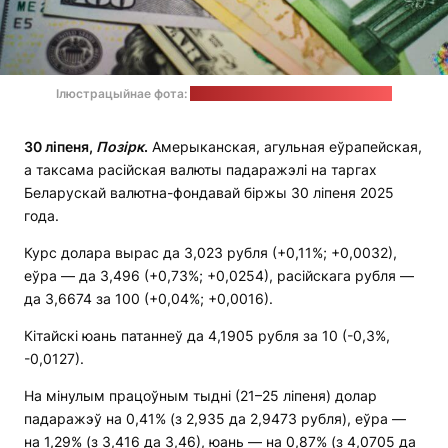
Ілюстрацыйнае фота:
unsplash.com / JustStartInvesting
30 ліпеня,
Позірк
.
Амерыканская, агульная еўрапейская,
а таксама расійская валюты падаражэлі на таргах
Беларускай валютна-фондавай біржы 30 ліпеня 2025
года.
Курс долара вырас да 3,023 рубля (+0,11%; +0,0032),
еўра — да 3,496 (+0,73%; +0,0254), расійскага рубля —
да 3,6674 за 100 (+0,04%; +0,0016).
Кітайскі юань патаннеў да 4,1905 рубля за 10 (-0,3%,
-0,0127).
На мінулым працоўным тыдні (21–25 ліпеня) долар
падаражэў на 0,41% (з 2,935 да 2,9473 рубля), еўра —
на 1,29% (з 3,416 да 3,46), юань — на 0,87% (з 4,0705 да