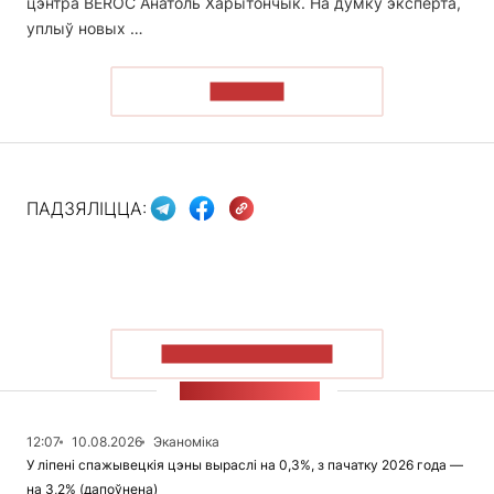
цэнтра BEROC Анатоль Харытончык. На думку эксперта,
уплыў новых …
ЧЫТАЦЬ
ПАДЗЯЛІЦЦА:
ПАКАЗАЦЬ БОЛЬШ
СТУЖКА НАВІН
12:07
10.08.2026
Эканоміка
У ліпені спажывецкія цэны выраслі на 0,3%, з пачатку 2026 года —
на 3,2% (дапоўнена)