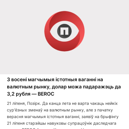
З восені магчымыя істотныя ваганні на
валютным рынку, долар можа падаражэць да
3,2 рубля — BEROC
21 ліпеня, Позірк. Да канца лета не варта чакаць нейкіх
сур'ёзных зменаў на валютным рынку, але з пачатку
верасня магчымыя істотныя ваганні, заявіў на брыфінгу
21 ліпеня старэйшы навуковы супрацоўнік даследчага