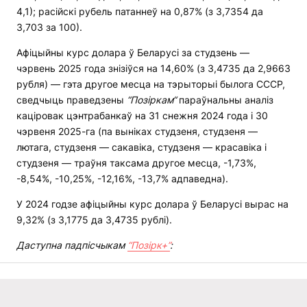
4,1); расійскі рубель патаннеў на 0,87% (з 3,7354 да
3,703 за 100).
Афіцыйны курс долара ў Беларусі за студзень —
чэрвень 2025 года знізіўся на 14,60% (з 3,4735 да 2,9663
рубля) — гэта другое месца на тэрыторыі былога СССР,
сведчыць праведзены
“
Позіркам
“
параўнальны аналіз
каціровак цэнтрабанкаў на 31 снежня 2024 года і 30
чэрвеня 2025-га (па выніках студзеня, студзеня —
лютага, студзеня — сакавіка, студзеня — красавіка і
студзеня — траўня таксама другое месца, -1,73%,
-8,54%, -10,25%, -12,16%, -13,7% адпаведна).
У 2024 годзе афіцыйны курс долара ў Беларусі вырас на
9,32% (з 3,1775 да 3,4735 рублі).
Даступна падпісчыкам
“Позірк+”
: