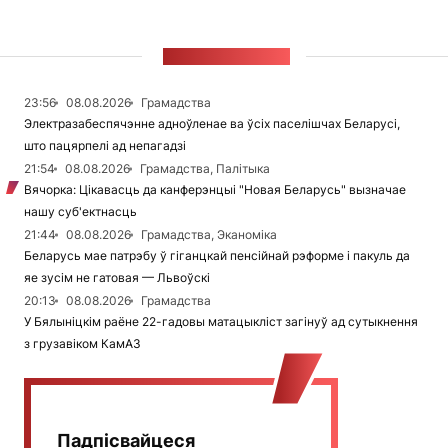
СТУЖКА НАВІН
23:56
08.08.2026
Грамадства
Электразабеспячэнне адноўленае ва ўсіх паселішчах Беларусі,
што пацярпелі ад непагадзі
21:54
08.08.2026
Грамадства, Палітыка
Вячорка: Цікавасць да канферэнцыі "Новая Беларусь" вызначае
нашу суб'ектнасць
21:44
08.08.2026
Грамадства, Эканоміка
Беларусь мае патрэбу ў гіганцкай пенсійнай рэформе і пакуль да
яе зусім не гатовая — Львоўскі
20:13
08.08.2026
Грамадства
У Бялыніцкім раёне 22-гадовы матацыкліст загінуў ад сутыкнення
з грузавіком КамАЗ
Падпісвайцеся