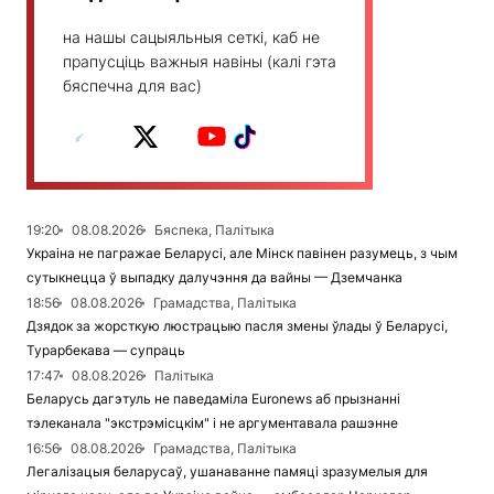
на нашы сацыяльныя сеткі, каб не
прапусціць важныя навіны (калі гэта
бяспечна для вас)
19:20
08.08.2026
Бяспека, Палітыка
Украіна не пагражае Беларусі, але Мінск павінен разумець, з чым
сутыкнецца ў выпадку далучэння да вайны — Дземчанка
18:56
08.08.2026
Грамадства, Палітыка
Дзядок за жорсткую люстрацыю пасля змены ўлады ў Беларусі,
Турарбекава — супраць
17:47
08.08.2026
Палітыка
Беларусь дагэтуль не паведаміла Euronews аб прызнанні
тэлеканала "экстрэмісцкім" і не аргументавала рашэнне
16:56
08.08.2026
Грамадства, Палітыка
Легалізацыя беларусаў, ушанаванне памяці зразумелыя для