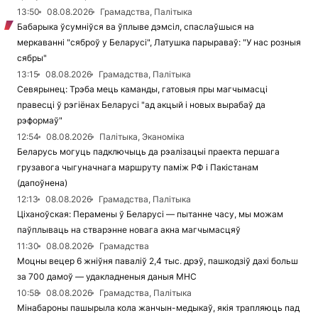
13:50
08.08.2026
Грамадства, Палітыка
Бабарыка ўсумніўся ва ўплыве дэмсіл, спаслаўшыся на
меркаванні "сяброў у Беларусі", Латушка парыраваў: "У нас розныя
сябры"
13:15
08.08.2026
Грамадства, Палітыка
Севярынец: Трэба мець каманды, гатовыя пры магчымасці
правесці ў рэгіёнах Беларусі "ад акцый і новых вырабаў да
рэформаў"
12:54
08.08.2026
Палітыка, Эканоміка
Беларусь могуць падключыць да рэалізацыі праекта першага
грузавога чыгуначнага маршруту паміж РФ і Пакістанам
(дапоўнена)
12:13
08.08.2026
Грамадства, Палітыка
Ціханоўская: Перамены ў Беларусі — пытанне часу, мы можам
паўплываць на стварэнне новага акна магчымасцяў
11:30
08.08.2026
Грамадства
Моцны вецер 6 жніўня паваліў 2,4 тыс. дрэў, пашкодзіў дахі больш
за 700 дамоў — удакладненыя даныя МНС
10:58
08.08.2026
Грамадства, Палітыка
Мінабароны пашырыла кола жанчын-медыкаў, якія трапляюць пад