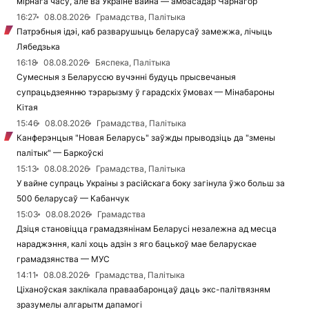
мірнага часу, але ва Украіне вайна — амбасадар Чарнагор
16:27
08.08.2026
Грамадства, Палітыка
Патрэбныя ідэі, каб разварушыць беларусаў замежжа, лічыць
Лябедзька
16:18
08.08.2026
Бяспека, Палітыка
Сумесныя з Беларуссю вучэнні будуць прысвечаныя
супрацьдзеянню тэрарызму ў гарадскіх ўмовах — Мінабароны
Кітая
15:46
08.08.2026
Грамадства, Палітыка
Канферэнцыя "Новая Беларусь" заўжды прыводзіць да "змены
палітык" — Баркоўскі
15:13
08.08.2026
Грамадства, Палітыка
У вайне супраць Украіны з расійскага боку загінула ўжо больш за
500 беларусаў — Кабанчук
15:03
08.08.2026
Грамадства
Дзіця становіцца грамадзянінам Беларусі незалежна ад месца
нараджэння, калі хоць адзін з яго бацькоў мае беларускае
грамадзянства — МУС
14:11
08.08.2026
Грамадства, Палітыка
Ціханоўская заклікала праваабаронцаў даць экс-палітвязням
зразумелы алгарытм дапамогі