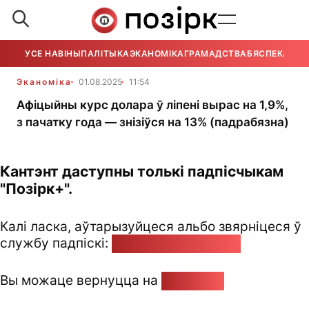
УСЕ НАВІНЫ
ПАЛІТЫКА
ЭКАНОМІКА
ГРАМАДСТВА
БЯСПЕКА
УСЕ
Эканоміка
01.08.2025
11:54
Афіцыйны курс долара ў ліпені вырас на 1,9%,
з пачатку года — знізіўся на 13% (падрабязна)
Кантэнт даступны толькі падпісчыкам
"Позірк+".
Калі ласка, аўтарызуйцеся альбо звярніцеся ў
службу падпіскі:
pozirk@pozirk.online
Вы можаце вернуцца на
Галоўную