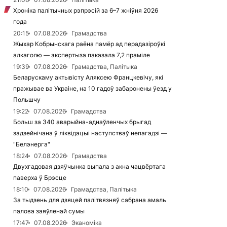
Хроніка палітычных рэпрэсій за 6–7 жніўня 2026
года
20:15
07.08.2026
Грамадства
Жыхар Кобрынскага раёна памёр ад перадазіроўкі
алкаголю — экспертыза паказала 7,2 праміле
19:39
07.08.2026
Грамадства, Палітыка
Беларускаму актывісту Аляксею Францкевічу, які
пражывае ва Украіне, на 10 гадоў забаронены ўезд у
Польшчу
19:22
07.08.2026
Грамадства
Больш за 340 аварыйна-аднаўленчых брыгад
задзейнічана ў ліквідацыі наступстваў непагадзі —
"Белэнерга"
18:24
07.08.2026
Грамадства
Двухгадовая дзяўчынка выпала з акна чацвёртага
паверха ў Брэсце
18:10
07.08.2026
Грамадства, Палітыка
За тыдзень для дзяцей палітвязняў сабрана амаль
палова заяўленай сумы
17:47
07.08.2026
Эканоміка