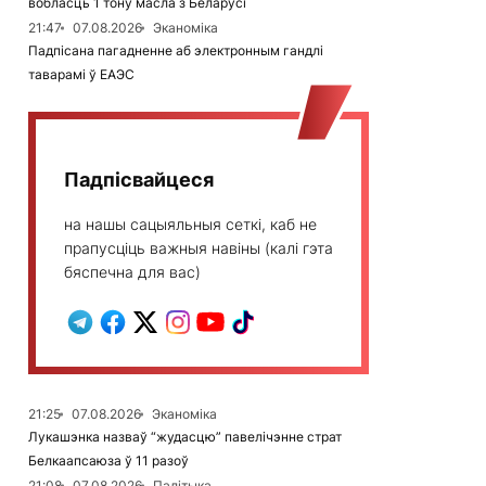
вобласць 1 тону масла з Беларусі
21:47
07.08.2026
Эканоміка
Падпісана пагадненне аб электронным гандлі
таварамі ў ЕАЭС
Падпісвайцеся
на нашы сацыяльныя сеткі, каб не
прапусціць важныя навіны (калі гэта
бяспечна для вас)
21:25
07.08.2026
Эканоміка
Лукашэнка назваў “жудасцю” павелічэнне страт
Белкаапсаюза ў 11 разоў
21:08
07.08.2026
Палітыка