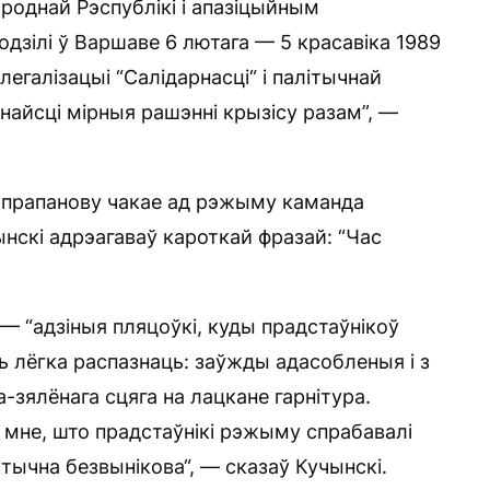
роднай Рэспублікі і апазіцыйным
одзілі ў Варшаве 6 лютага — 5 красавіка 1989
легалізацыі “Салідарнасці“ і палітычнай
знайсці мірныя рашэнні крызісу разам”, —
на прапанову чакае ад рэжыму каманда
чынскі адрэагаваў кароткай фразай: “Час
— “адзіныя пляцоўкі, куды прадстаўнікоў
 лёгка распазнаць: заўжды адасобленыя і з
зялёнага сцяга на лацкане гарнітура.
 мне, што прадстаўнікі рэжыму спрабавалі
ктычна безвынікова“, — сказаў Кучынскі.