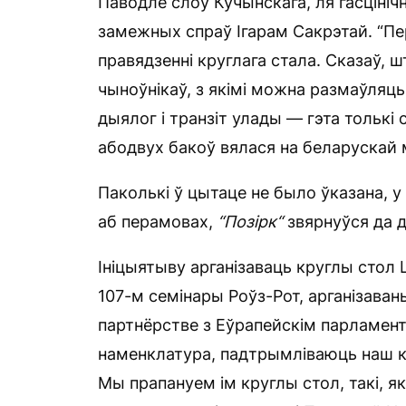
Паводле слоў Кучынскага, ля гасцінічн
замежных спраў Ігарам Сакрэтай. “Пе
правядзенні круглага стала. Сказаў,
чыноўнікаў, з якімі можна размаўляць
дыялог і транзіт улады — гэта толькі 
абодвух бакоў вялася на беларускай м
Паколькі ў цытаце не было ўказана, 
аб перамовах,
“П
о
зірк“
звярнуўся да 
Ініцыятыву арганізаваць круглы стол 
107-м семінары Роўз-Рот, арганізав
партнёрстве з Еўрапейскім парламента
наменклатура, падтрымліваюць наш кур
Мы прапануем ім круглы стол, такі, я