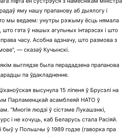
ага ліфта ён сустрэўся з намеснікам міністра
радаў яму нашу прапанову аб дыялогу і
 што мы ведаем: унутры рэжыму ёсць нямала
, што гэта ў нашых агульных інтарэсах і што
справа часу. Асобна адзначу, што размова з
ове“, — сказаў Кучынскі.
у якім выглядзе была перададзена прапанова
дарадцы па ўдакладненне.
Ціханоўская высунула 15 ліпеня ў Брусэлі на
аным Парламенцкай асамблеяй НАТО ў
м. “Многія людзі ў сістэме Лукашэнкі,
с і не хочуць, каб Беларусь стала Расіяй.
кі быў у Польшчы ў 1989 годзе (гаворка пра