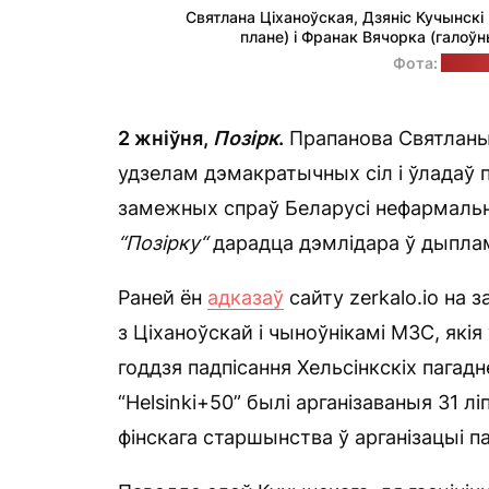
Святлана Ціханоўская, Дзяніс Кучынск
плане) і Франак Вячорка (галоўн
Фота:
Офіс 
2 жніўня,
П
о
зірк
.
Прапанова Святланы
удзелам дэмакратычных сіл і ўладаў 
замежных спраў Беларусі нефармальна
“П
о
зірку“
дарадца дэмлідара ў дыплам
Раней ён
адказаў
сайту zerkalo.io на з
з Ціханоўскай і чыноўнікамі МЗС, які
годдзя падпісання Хельсінкскіх пага
“Helsinki+50” былі арганізаваныя 31 л
фінскага старшынства ў арганізацыі п