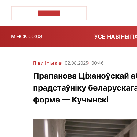
ПОЗІРК+
УСЕ НАВІНЫ
П
МІНСК 00:08
Палітыка
02.08.2025
00:46
Прапанова Ціханоўскай а
прадстаўніку беларускаг
форме — Кучынскі