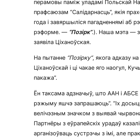
перамовы паміж уладамі Польскай На
прафсаюзам “Салідарнасць“, якія прах
года і завяршыліся пагадненнямі аб рэ
рэформе. —
“П
о
зірк”
.). Наша мэта — 
заявіла Ціханоўская.
На пытанне
“П
о
зірку“
, якога адказу 
Ціханоўскай і ці чакае яго наогул, Ку
пакажа”.
Ён таксама адзначыў, што ААН і АБСЕ 
рэжыму яшчэ запрашаюць“. “Іх досыць
велічэзным значком з выявай чырвона-
Партнёры з еўрапейскіх урадаў казалі
арганізоўваць сустрэчы з імі, але пра