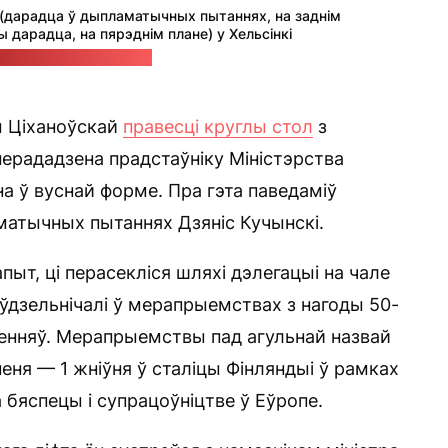
і (дарадца ў дыпламатычных пытаннях, на заднім
ы дарадца, на пярэднім плане) у Хельсінкі
Святланы Ціханоўскай
 Ціханоўскай
правесці круглы стол
з
перададзена прадстаўніку Міністэрства
 ў вуснай форме. Пра гэта паведаміў
атычных пытаннях Дзяніс Кучынскі.
апыт, ці перасекліся шляхі дэлегацыі на чале
я ўдзельнічалі ў мерапрыемствах з нагоды 50-
дненняў. Мерапрыемствы пад агульнай назвай
іпеня — 1 жніўня ў сталіцы Фінляндыі ў рамках
а бяспецы і супрацоўніцтве ў Еўропе.