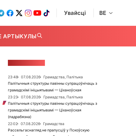
Увайсці
BE
Е АРТЫКУЛЫ
СТУЖКА НАВІН
23:48
07.08.2026
Грамадства, Палітыка
Палітычныя структуры павінны супрацоўнічаць з
грамадскімі ініцыятывамі — Ціханоўская
23:23
07.08.2026
Грамадства, Палітыка
Палітычныя структуры павінны супрацоўнічаць з
грамадскімі ініцыятывамі — Ціханоўская
(падрабязна)
22:02
07.08.2026
Грамадства
Рассельгаснагляд не прапусціў у Пскоўскую