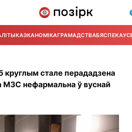
АЛІТЫКА
ЭКАНОМІКА
ГРАМАДСТВА
БЯСПЕКА
УС
б круглым стале перададзена
а МЗС нефармальна ў вуснай