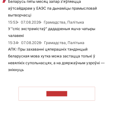
Беларусь пяты месяц запар з'яўляецца
аўтсайдарам у ЕАЭС па дынаміцы прамысловай
вытворчасці
15:53
07.08.2026
Грамадства, Палітыка
У "спіс экстрэмістаў" дададзеныя яшчэ чатыры
чалавекі
15:34
07.08.2026
Грамадства, Палітыка
АПК: Пры захаванні цяперашніх тэндэнцый
беларуская мова хутка можа застацца толькі ў
невялікіх супольнасцях, а на дзяржаўным узроўні —
знікнуць
ЧЫТАЦЬ