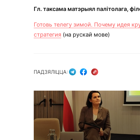
Гл
.
таксама
матэрыял палітолага, філ
Готовь телегу зимой. Почему идея кру
стратегия
(на рускай мове)
ПАДЗЯЛІЦЦА: