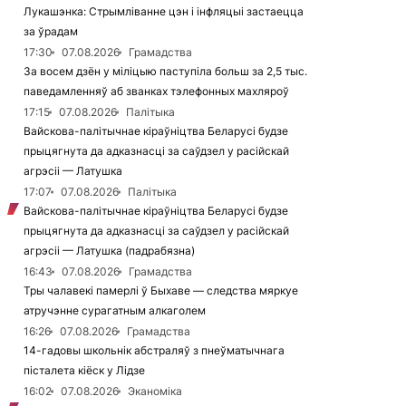
Лукашэнка: Стрымліванне цэн і інфляцыі застаецца
за ўрадам
17:30
07.08.2026
Грамадства
За восем дзён у міліцыю паступіла больш за 2,5 тыс.
паведамленняў аб званках тэлефонных махляроў
17:15
07.08.2026
Палітыка
Вайскова-палітычнае кіраўніцтва Беларусі будзе
прыцягнута да адказнасці за саўдзел у расійскай
агрэсіі — Латушка
17:07
07.08.2026
Палітыка
Вайскова-палітычнае кіраўніцтва Беларусі будзе
прыцягнута да адказнасці за саўдзел у расійскай
агрэсіі — Латушка (падрабязна)
16:43
07.08.2026
Грамадства
Тры чалавекі памерлі ў Быхаве — следства мяркуе
атручэнне сурагатным алкаголем
16:26
07.08.2026
Грамадства
14-гадовы школьнік абстраляў з пнеўматычнага
пісталета кіёск у Лідзе
16:02
07.08.2026
Эканоміка