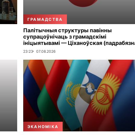
ГРАМАДСТВА
Палітычныя структуры павінны
супрацоўнічаць з грамадскімі
ініцыятывамі — Ціханоўская (падрабязн
23:23
07.08.2026
ЭКАНОМІКА