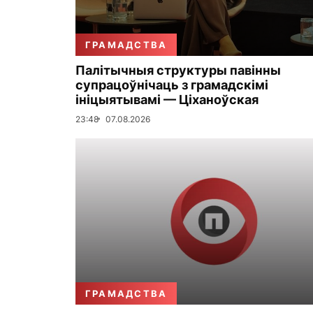
ГРАМАДСТВА
Палітычныя структуры павінны
супрацоўнічаць з грамадскімі
ініцыятывамі — Ціханоўская
23:48
07.08.2026
ГРАМАДСТВА