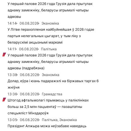
У першай палове 2026 года Грузія дала прытулак
аднаму замежніку, беларусы атрымалі чатыры
адмовы
14:14
06.08.2026
Эканоміка
У Літве перахопленая найбуйнейшая ў 2026 годзе
партыя нелегальных цыгарэт, у тым ліку з
беларускімі акцызнымі маркамі
14:11
06.08.2026
Палітыка
У першай палове 2026 года Грузія дала прытулак
аднаму замежніку, беларусы атрымалі чатыры
адмовы (падрабязна)
13:38
06.08.2026
Эканоміка
Долар, еўра і юань падаражэлі на біржавых таргах 6
жніўня
13:36
06.08.2026
Грамадства
Штогод афтальмолагі прымаюць у паліклініках
больш за 2,5 млн пацыентаў — пазаштатны
спецыяліст Мінздароўя
13:05
06.08.2026
Палітыка, Эканоміка
Прэзідэнт Алжыра можа неўзабаве наведаць