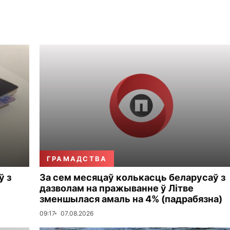
ГРАМАДСТВА
ў з
За сем месяцаў колькасць беларусаў з
дазволам на пражыванне ў Літве
зменшылася амаль на 4% (падрабязна)
09:17
07.08.2026