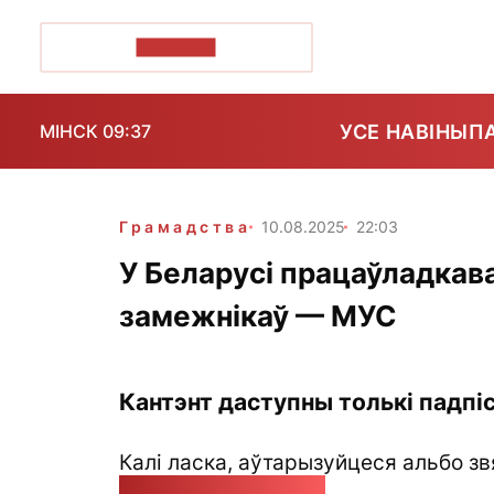
ПОЗІРК+
УСЕ НАВІНЫ
П
МІНСК 09:37
Грамадства
10.08.2025
22:03
У Беларусі працаўладкава
замежнікаў — МУС
Кантэнт даступны толькі падпіс
Калі ласка, аўтарызуйцеся альбо зв
pozirk@pozirk.online