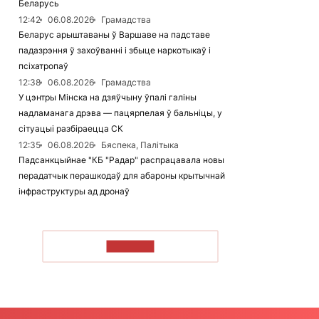
Беларусь
12:42
06.08.2026
Грамадства
Беларус арыштаваны ў Варшаве на падставе
падазрэння ў захоўванні і збыце наркотыкаў і
псіхатропаў
12:38
06.08.2026
Грамадства
У цэнтры Мінска на дзяўчыну ўпалі галіны
надламанага дрэва — пацярпелая ў бальніцы, у
сітуацыі разбіраецца СК
12:35
06.08.2026
Бяспека, Палітыка
Падсанкцыйнае "КБ "Радар" распрацавала новы
перадатчык перашкодаў для абароны крытычнай
інфраструктуры ад дронаў
ЧЫТАЦЬ