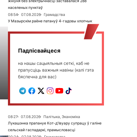
жніўня без электрычнасці заставалася 288
населеных пунктаў
08:54
07.08.2026
Грамадства
У Мазырскім раёне патануў 4-гадовы хлопчык
Падпісвайцеся
на нашы сацыяльныя сеткі, каб не
прапусціць важныя навіны (калі гэта
бяспечна для вас)
08:27
07.08.2026
Палітыка, Эканоміка
Лукашэнка прапануе Кот-д'Івуару супрацу ў галіне
сельскай гаспадаркі, прамысловасці
00:24
07.08.2026
Грамадства