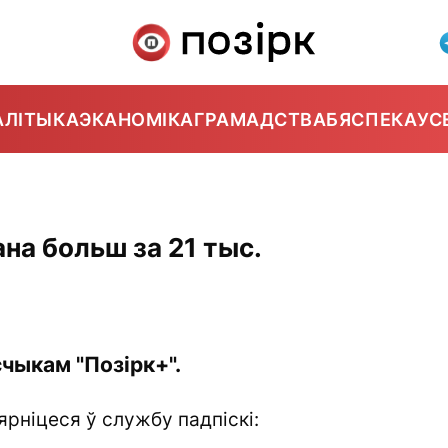
АЛІТЫКА
ЭКАНОМІКА
ГРАМАДСТВА
БЯСПЕКА
УС
на больш за 21 тыс.
чыкам "Позірк+".
ярніцеся ў службу падпіскі: