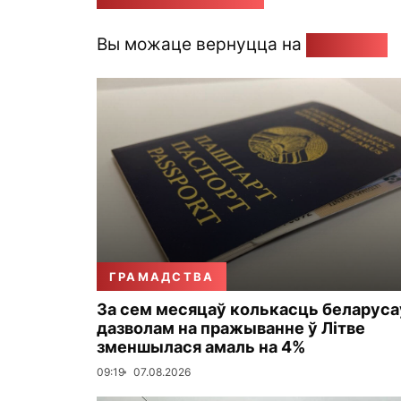
Вы можаце вернуцца на
Галоўную
ГРАМАДСТВА
За сем месяцаў колькасць беларуса
дазволам на пражыванне ў Літве
зменшылася амаль на 4%
09:19
07.08.2026