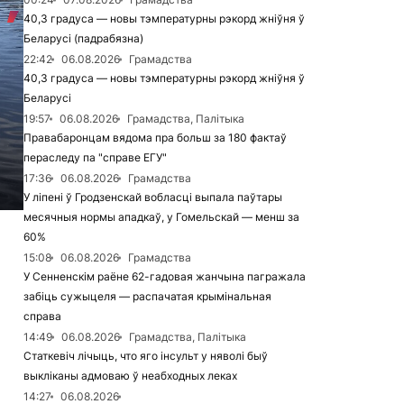
40,3 градуса — новы тэмпературны рэкорд жніўня ў
Беларусі (падрабязна)
22:42
06.08.2026
Грамадства
40,3 градуса — новы тэмпературны рэкорд жніўня ў
Беларусі
19:57
06.08.2026
Грамадства, Палітыка
Правабаронцам вядома пра больш за 180 фактаў
пераследу па "справе ЕГУ"
17:36
06.08.2026
Грамадства
У ліпені ў Гродзенскай вобласці выпала паўтары
месячныя нормы ападкаў, у Гомельскай — менш за
60%
15:08
06.08.2026
Грамадства
У Сенненскім раёне 62-гадовая жанчына пагражала
забіць сужыцеля — распачатая крымінальная
справа
14:49
06.08.2026
Грамадства, Палітыка
Статкевіч лічыць, что яго інсульт у няволі быў
выкліканы адмоваю ў неабходных леках
14:27
06.08.2026