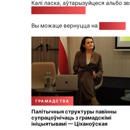
Калі ласка, аўтарызуйцеся альбо зв
pozirk@pozirk.online
Вы можаце вернуцца на
Галоўную
ГРАМАДСТВА
Палітычныя структуры павінны
супрацоўнічаць з грамадскімі
ініцыятывамі — Ціханоўская