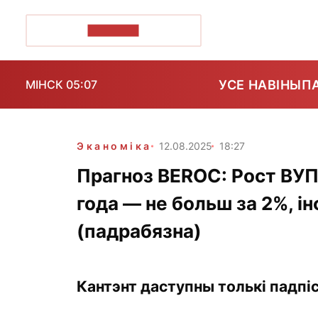
ПОЗІРК+
УСЕ НАВІНЫ
П
МІНСК 05:07
Эканоміка
12.08.2025
18:27
Прагноз BEROC: Рост ВУП
года — не больш за 2%, 
(падрабязна)
Кантэнт даступны толькі падпіс