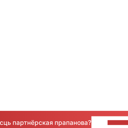
ёсць партнёрская прапанова?
НАПІШЫ