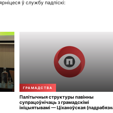
ярніцеся ў службу падпіскі:
ГРАМАДСТВА
Палітычныя структуры павінны
супрацоўнічаць з грамадскімі
ініцыятывамі — Ціханоўская (падрабязн