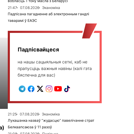
вобласць 1 тону масла з Беларусі
21:47
07.08.2026
Эканоміка
Падпісана пагадненне аб электронным гандлі
таварамі ў ЕАЭС
Падпісвайцеся
на нашы сацыяльныя сеткі, каб не
прапусціць важныя навіны (калі гэта
бяспечна для вас)
21:25
07.08.2026
Эканоміка
Лукашэнка назваў “жудасцю” павелічэнне страт
а)
Белкаапсаюза ў 11 разоў
21:08
07.08.2026
Палітыка