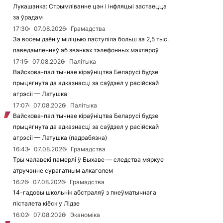
Лукашэнка: Стрымліванне цэн і інфляцыі застаецца
за ўрадам
17:30
07.08.2026
Грамадства
За восем дзён у міліцыю паступіла больш за 2,5 тыс.
паведамленняў аб званках тэлефонных махляроў
17:15
07.08.2026
Палітыка
Вайскова-палітычнае кіраўніцтва Беларусі будзе
прыцягнута да адказнасці за саўдзел у расійскай
агрэсіі — Латушка
17:07
07.08.2026
Палітыка
Вайскова-палітычнае кіраўніцтва Беларусі будзе
прыцягнута да адказнасці за саўдзел у расійскай
агрэсіі — Латушка (падрабязна)
16:43
07.08.2026
Грамадства
Тры чалавекі памерлі ў Быхаве — следства мяркуе
атручэнне сурагатным алкаголем
16:26
07.08.2026
Грамадства
14-гадовы школьнік абстраляў з пнеўматычнага
пісталета кіёск у Лідзе
16:02
07.08.2026
Эканоміка