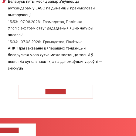
Беларусь пяты месяц запар з'яўляецца
аўтсайдарам у ЕАЭС па дынаміцы прамысловай
вытворчасці
15:53
07.08.2026
Грамадства, Палітыка
У "спіс экстрэмістаў" дададзеныя яшчэ чатыры
чалавекі
15:34
07.08.2026
Грамадства, Палітыка
АПК: Пры захаванні цяперашніх тэндэнцый
беларуская мова хутка можа застацца толькі ў
невялікіх супольнасцях, а на дзяржаўным узроўні —
знікнуць
ЧЫТАЦЬ
ЦЕ НАМ