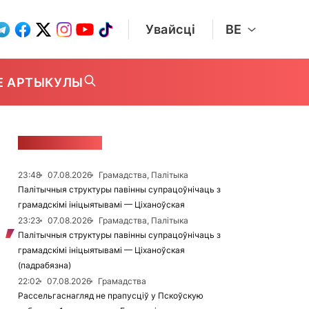
Увайсці
BE
Е АРТЫКУЛЫ
СТУЖКА НАВІН
23:48
07.08.2026
Грамадства, Палітыка
Палітычныя структуры павінны супрацоўнічаць з
грамадскімі ініцыятывамі — Ціханоўская
23:23
07.08.2026
Грамадства, Палітыка
Палітычныя структуры павінны супрацоўнічаць з
грамадскімі ініцыятывамі — Ціханоўская
(падрабязна)
22:02
07.08.2026
Грамадства
Рассельгаснагляд не прапусціў у Пскоўскую