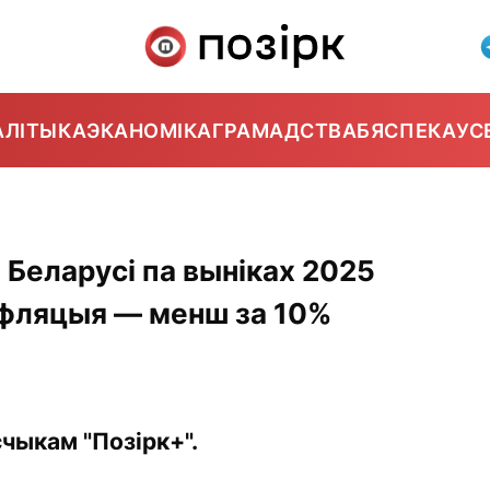
АЛІТЫКА
ЭКАНОМІКА
ГРАМАДСТВА
БЯСПЕКА
УС
 Беларусі па выніках 2025
інфляцыя — менш за 10%
чыкам "Позірк+".