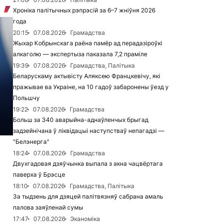
Хроніка палітычных рэпрэсій за 6–7 жніўня 2026
года
20:15
07.08.2026
Грамадства
Жыхар Кобрынскага раёна памёр ад перадазіроўкі
алкаголю — экспертыза паказала 7,2 праміле
19:39
07.08.2026
Грамадства, Палітыка
Беларускаму актывісту Аляксею Францкевічу, які
пражывае ва Украіне, на 10 гадоў забаронены ўезд у
Польшчу
19:22
07.08.2026
Грамадства
Больш за 340 аварыйна-аднаўленчых брыгад
задзейнічана ў ліквідацыі наступстваў непагадзі —
"Белэнерга"
18:24
07.08.2026
Грамадства
Двухгадовая дзяўчынка выпала з акна чацвёртага
паверха ў Брэсце
18:10
07.08.2026
Грамадства, Палітыка
За тыдзень для дзяцей палітвязняў сабрана амаль
палова заяўленай сумы
17:47
07.08.2026
Эканоміка