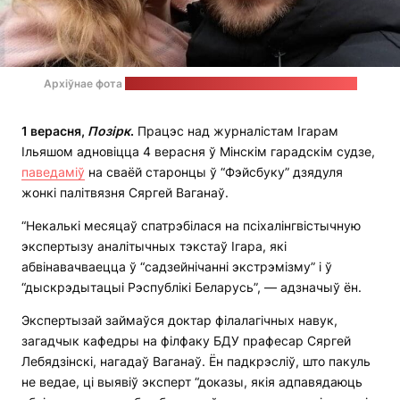
Архіўнае фота
на старонках Ільяша ў сацыяльных сетках
1 верасня,
Позірк
.
Працэс над журналістам Ігарам
Ільяшом адновіцца 4 верасня ў Мінскім гарадскім судзе,
паведаміў
на сваёй старонцы ў “Фэйсбуку” дзядуля
жонкі палітвязня Сяргей Ваганаў.
“Некалькі месяцаў спатрэбілася на псіхалінгвістычную
экспертызу аналітычных тэкстаў Ігара, які
абвінавачваецца ў “садзейнічанні экстрэмізму” і ў
“дыскрэдытацыі Рэспублікі Беларусь”, — адзначыў ён.
Экспертызай займаўся доктар філалагічных навук,
загадчык кафедры на філфаку БДУ прафесар Сяргей
Лебядзінскі, нагадаў Ваганаў. Ён падкрэсліў, што пакуль
не ведае, ці выявіў эксперт “доказы, якія адпавядаюць