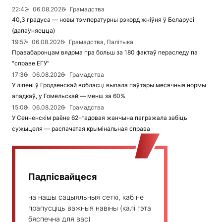
22:42
06.08.2026
Грамадства
40,3 градуса — новы тэмпературны рэкорд жніўня ў Беларусі
(дапаўняецца)
19:57
06.08.2026
Грамадства, Палітыка
Правабаронцам вядома пра больш за 180 фактаў пераследу па
"справе ЕГУ"
17:36
06.08.2026
Грамадства
У ліпені ў Гродзенскай вобласці выпала паўтары месячныя нормы
ападкаў, у Гомельскай — менш за 60%
15:08
06.08.2026
Грамадства
У Сенненскім раёне 62-гадовая жанчына пагражала забіць
сужыцеля — распачатая крымінальная справа
Падпісвайцеся
на нашы сацыяльныя сеткі, каб не
прапусціць важныя навіны (калі гэта
бяспечна для вас)