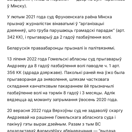
ў Мінску).
У лютым 2021 года суд Фрунзенскага раёна Мінска
прызнаў журналістак вінаватымі ў “арганізацыі
дзеянняў, што груба парушаюць грамадскі парадак” (арт.
342 КК), і прыгаварыў да 2 гадоў пазбаўлення волі.
Беларускія праваабаронцы прызналі іх палітвязнямі.
13 ліпеня 2022 года Гомельскі абласны суд прыгаварыў
Андрэеву да 8 гадоў пазбаўлення волі паводле ч. 1 арт.
356 КК (здрада дзяржаве). Паколькі раней яна ўжо была
прыгавораная да зняволення, шляхам частковага
складання канчатковым пакараннем ёй прызначылі
пазбаўленне волі на тэрмін 8 гадоў і 3 месяцы. Адлік
вядзецца ад моманту затрымання ўвосень 2020 года.
20 верасня 2022 года Вярхоўны суд не задаволіў скаргу
Андрэевай на рашэнне Гомельскага абласнога суда і
пакінуў гэты вырак дзейным. Разам з тым ВС
адкарэктаваў фармулёўку абвінавачання — “выдача