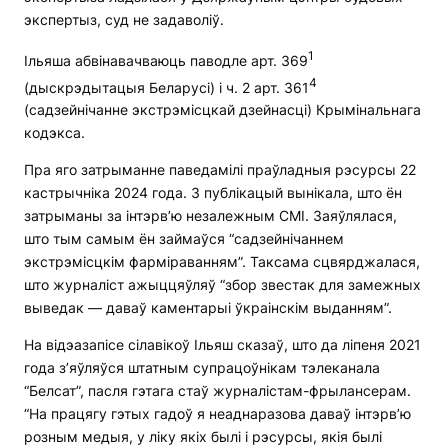
экспертыз, суд не задаволіў.
1
Ільяша абвінавачваюць паводле арт. 369
4
(дыскрэдытацыя Беларусі) і ч. 2 арт. 361
(садзейнічанне экстрэмісцкай дзейнасці) Крымінальнага
кодэкса.
Пра яго затрыманне паведамілі праўладныя рэсурсы 22
кастрычніка 2024 года. З публікацый вынікала, што ён
затрыманы за інтэрв’ю незалежным СМІ. Заяўлялася,
што тым самым ён займаўся “садзейнічаннем
экстрэмісцкім фарміраванням”. Таксама сцвярджалася,
што журналіст ажыццяўляў “збор звестак для замежных
выведак — даваў каментарыі ўкраінскім выданням”.
На відэазапісе сілавікоў Ільяш сказаў, што да ліпеня 2021
года з’яўляўся штатным супрацоўнікам тэлеканала
“Белсат”, пасля гэтага стаў журналістам-фрылансерам.
“На працягу гэтых гадоў я неаднаразова даваў інтэрв’ю
розным медыя, у ліку якіх былі і рэсурсы, якія былі