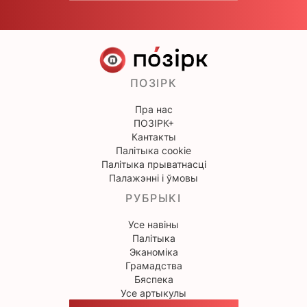
ПОЗІРК
Пра нас
ПОЗІРК+
Кантакты
Палітыка cookie
Палітыка прыватнасці
Палажэнні і ўмовы
РУБРЫКІ
Усе навіны
Палітыка
Эканоміка
Грамадства
Бяспека
Усе артыкулы