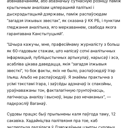
абвінавачанням, або абазначыў сутнасную розніцу паміж
крытычным аналізам цяперашняй палітыкі і
дыскрэдытацыяй дзяржавы, паміж распаўсюдам
“загадзя ілжывых звестак”, як сказана ў КК РБ, і пунктам
гледжання аналітыка, яго меркаваннем, свабода якога
гарантавана Канстытуцыяй”.
“Шчыра кажучы, мне, прафесійнаму журналісту з больш
як 60-гадовым стажам, што напісаў сотні аналітычных
інфармацый, публіцыстычных артыкулаў, нарысаў і эсэ,
асабліва цікава даведацца, якія “загадзя ілжывыя
звесткі”, то бок факты, якіх не было, распаўсюдзіў Ігар
Ільяш. Альбо не распаўсюдзіў. Я знаёмы практычна з
усімі тэкстамі Ігара, і заўсёды адзначаў іх спакойны,
ураўнаважаны тон, факталагічную грунтоўнасць,
лагічнасць аналізу і высноў, іншы раз нечаканых”, —
падкрэсліў Ваганаў.
Судовы працэс быў прыпынены каля паўгода таму, 12
сакавіка. Хадайніцтва палітвязня пра тое, каб
экспертыза ладзілася ў Дзяржаўным цэнтры судовых