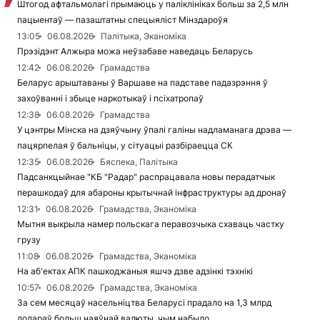
Штогод афтальмолагі прымаюць у паліклініках больш за 2,5 млн
пацыентаў — пазаштатны спецыяліст Мінздароўя
13:05
06.08.2026
Палітыка, Эканоміка
Прэзідэнт Алжыра можа неўзабаве наведаць Беларусь
12:42
06.08.2026
Грамадства
Беларус арыштаваны ў Варшаве на падставе падазрэння ў
захоўванні і збыце наркотыкаў і псіхатропаў
12:38
06.08.2026
Грамадства
У цэнтры Мінска на дзяўчыну ўпалі галіны надламанага дрэва —
пацярпелая ў бальніцы, у сітуацыі разбіраецца СК
12:35
06.08.2026
Бяспека, Палітыка
Падсанкцыйнае "КБ "Радар" распрацавала новы перадатчык
перашкодаў для абароны крытычнай інфраструктуры ад дронаў
12:31
06.08.2026
Грамадства, Эканоміка
Мытня выкрыла намер польскага перавозчыка схаваць частку
грузу
11:08
06.08.2026
Грамадства, Эканоміка
На аб'ектах АПК пашкоджаныя яшчэ дзве адзінкі тэхнікі
10:57
06.08.2026
Грамадства, Эканоміка
За сем месяцаў насельніцтва Беларусі прадало на 1,3 млрд
долараў больш наяўнай валюты, чым набыло