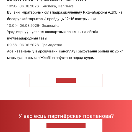
10:50
06.08.2026
Бяспека, Палітыка
Вучэнні міратворчых сіл і падраздзяленняў РХБ-абароны АДКБ на
беларускай тэрыторыі пройдуць 12–16 кастрычніка
10:04
06.08.2026
Эканоміка
Урад вярнуў нулявыя экспартныя пошліны на лёгкія
вуглевадародныя газы
09:55
06.08.2026
Грамадства
Абвінавачаны ў вырошчванні канопляў і захоўванні больш як 25 кг
марыхуаны жыхар Жлобіна паўстане перад судом
ЧЫТАЦЬ
У вас ёсць партнёрская прапанова?
НАПІШЫЦЕ НАМ