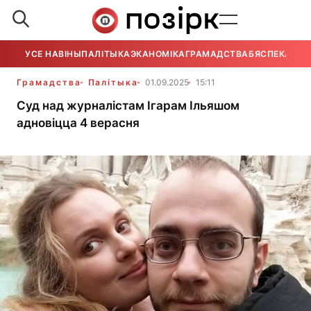
УСЕ НАВІНЫ
ПАЛІТЫКА
ЭКАНОМІКА
ГРАМАДСТВА
БЯСПЕКА
УСЕ
Грамадства
Палітыка
01.09.2025
15:11
Суд над журналістам Ігарам Ільяшом
адновіцца 4 верасня