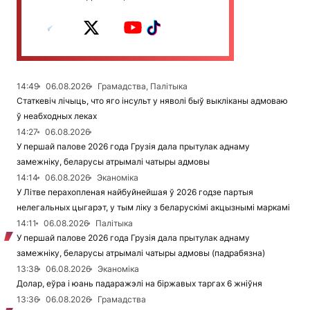
14:49
06.08.2026
Грамадства, Палітыка
Статкевіч лічыць, что яго інсульт у няволі быў выкліканы адмоваю
ў неабходных леках
14:27
06.08.2026
У першай палове 2026 года Грузія дала прытулак аднаму
замежніку, беларусы атрымалі чатыры адмовы
14:14
06.08.2026
Эканоміка
У Літве перахопленая найбуйнейшая ў 2026 годзе партыя
нелегальных цыгарэт, у тым ліку з беларускімі акцызнымі маркамі
14:11
06.08.2026
Палітыка
У першай палове 2026 года Грузія дала прытулак аднаму
замежніку, беларусы атрымалі чатыры адмовы (падрабязна)
13:38
06.08.2026
Эканоміка
Долар, еўра і юань падаражэлі на біржавых таргах 6 жніўня
13:36
06.08.2026
Грамадства