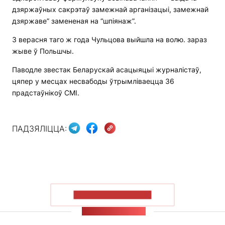
дзяржаўных сакрэтаў замежнай арганізацыі, замежнай
дзяржаве” замененая на “шпіянаж”.
3 верасня таго ж года Чульцова выйшла на волю. зараз
жыве ў Польшчы.
Паводле звестак Беларускай асацыяцыі журналістаў,
цяпер у месцах несвабоды ўтрымліваецца 36
прадстаўнікоў СМІ.
ПАДЗЯЛІЦЦА:
ПАКАЗАЦЬ БОЛЬШ
СТУЖКА НАВІН