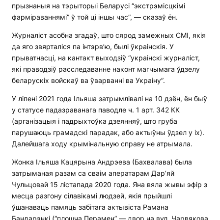
прызнаныя на тэрыторыі Беларусі “экстрэмісцкімі
фарміраваннямі” ў той ці іншы час”, — сказаў ён.
Журналіст асобна згадаў, што сярод замежных СМІ, якія
да яго звярталіся па інтэрв’ю, былі ўкраінскія. У
прыватнасці, на кантакт выходзіў “украінскі журналіст,
які праводзіў расследаванне наконт магчымага ўдзелу
беларускіх войскаў ва ўварванні ва Украіну”.
У ліпені 2021 года Ільяша затрымлівалі на 10 дзён, ён быў
у статусе падазраванага паводле ч. 1 арт. 342 КК
(арганізацыя і падрыхтоўка дзеянняў, што груба
парушаюць грамадскі парадак, або актыўны ўдзел у іх).
Далейшага ходу крымінальную справу не атрымала.
Жонка Ільяша Кацярына Андрэева ​​(Бахвалава) была
затрыманая разам са сваім аператарам Дар’яй
Чульцовай 15 лістапада 2020 года. Яна вяла жывы эфір з
месца разгону сілавікамі людзей, якія прыйшлі
ўшанаваць памяць забітага актывіста Рамана
Бандарэнкі (“плошча Перамен” — двор на вул. Чарвякова