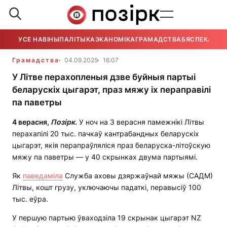
УСЕ НАВІНЫ
ПАЛІТЫКА
ЭКАНОМІКА
ГРАМАДСТВА
БЯСПЕКА
УСЕ
Грамадства
04.09.2025
16:07
У Літве перахопленыя дзве буйныя партыі
беларускіх цыгарэт, праз мяжу іх пераправілі
па паветры
4 верасня,
Позірк
.
У ноч на 3 верасня памежнікі Літвы
перахапілі 20 тыс. пачкаў кантрабандных беларускіх
цыгарэт, якія перапраўляліся праз беларуска-літоўскую
мяжу па паветры — у 40 скрынках двума партыямі.
Як
паведаміла
Служба аховы дзяржаўнай мяжы (САДМ)
Літвы, кошт грузу, уключаючы падаткі, перавысіў 100
тыс. еўра.
У першую партыю ўваходзіла 19 скрынак цыгарэт NZ