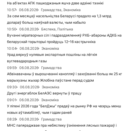
На аб'ектах АПК пашкоджаныя яшчэ дзве адзінкі тэхнікі
10:57
06.08.2026
Грамадства, Эканоміка
За сем месяцаў насельніцтва Беларусі прадало на 1,3 млрд
долараў больш наяўнай валюты, чым набыло
10:50
06.08.2026
Бяспека, Палітыка
Вучэнні міратворчых сіл і падраздзяленняў РХБ-абароны АДКБ на
беларускай тэрыторыі пройдуць 12–16 кастрычніка
10:04
06.08.2026
Эканоміка
Урад вярнуў нулявыя экспартныя пошліны на лёгкія
вуглевадародныя газы
09:55
06.08.2026
Грамадства
Абвінавачаны ў вырошчванні канопляў і захоўванні больш як 25 кг
марыхуаны жыхар Жлобіна паўстане перад судом
09:30
06.08.2026
Эканоміка
Другі энергаблок БелАЭС вернуты ў працу
09:01
06.08.2026
Эканоміка
У ліпені 2026 года “БелДжы” прадаў на рынку РФ на чвэрць менш
новых аўтамабіляў, чым годам раней
08:28
06.08.2026
Грамадства
МНС папярэджвае пра небяспеку ўзнікнення лясных пажараў і