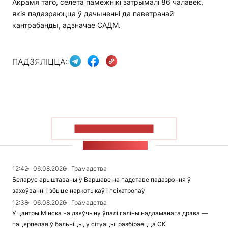
Акрамя таго, сёлета памежнікі затрымалі 86 чалавек,
якія падазраюцца ў дачыненні да паветранай
кантрабанды, адзначае САДМ.
ПАДЗЯЛІЦЦА:
ПАКАЗАЦЬ БОЛЬШ
СТУЖКА НАВІН
12:42
06.08.2026
Грамадства
Беларус арыштаваны ў Варшаве на падставе падазрэння ў
захоўванні і збыце наркотыкаў і псіхатропаў
12:38
06.08.2026
Грамадства
У цэнтры Мінска на дзяўчыну ўпалі галіны надламанага дрэва —
пацярпелая ў бальніцы, у сітуацыі разбіраецца СК