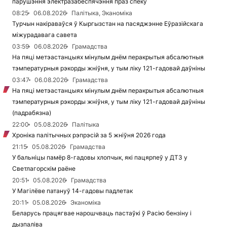
парушэння электразабеспячэння праз спёку
08:25
06.08.2026
Палітыка, Эканоміка
Турчын накіраваўся ў Кыргызстан на пасяджэнне Еўразійскага
міжурадавага савета
03:59
06.08.2026
Грамадства
На пяці метэастанцыях мінулым днём перакрытыя абсалютныя
тэмпературныя рэкорды жніўня, у тым ліку 121-гадовай даўніны
03:47
06.08.2026
Грамадства
На пяці метэастанцыях мінулым днём перакрытыя абсалютныя
тэмпературныя рэкорды жніўня, у тым ліку 121-гадовай даўніны
(падрабязна)
22:00
05.08.2026
Палітыка
Хроніка палітычных рэпрэсій за 5 жніўня 2026 года
21:15
05.08.2026
Грамадства
У бальніцы памёр 8-гадовы хлопчык, які пацярпеў у ДТЗ у
Светлагорскім раёне
20:51
05.08.2026
Грамадства
У Магілёве патануў 14-гадовы падлетак
20:11
05.08.2026
Эканоміка
Беларусь працягвае нарошчваць пастаўкі ў Расію бензіну і
дызпаліва