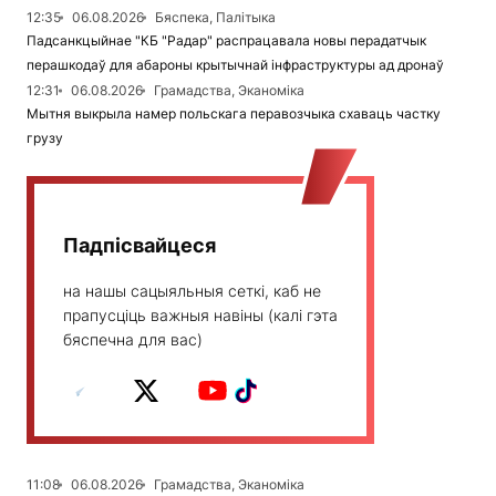
12:35
06.08.2026
Бяспека, Палітыка
Падсанкцыйнае "КБ "Радар" распрацавала новы перадатчык
перашкодаў для абароны крытычнай інфраструктуры ад дронаў
12:31
06.08.2026
Грамадства, Эканоміка
Мытня выкрыла намер польскага перавозчыка схаваць частку
грузу
Падпісвайцеся
на нашы сацыяльныя сеткі, каб не
прапусціць важныя навіны (калі гэта
бяспечна для вас)
11:08
06.08.2026
Грамадства, Эканоміка