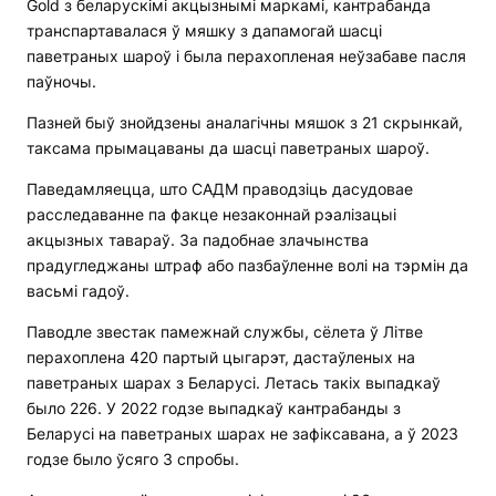
Gold з беларускімі акцызнымі маркамі, кантрабанда
транспартавалася ў мяшку з дапамогай шасці
паветраных шароў і была перахопленая неўзабаве пасля
паўночы.
Пазней быў знойдзены аналагічны мяшок з 21 скрынкай,
таксама прымацаваны да шасці паветраных шароў.
Паведамляецца, што САДМ праводзіць дасудовае
расследаванне па факце незаконнай рэалізацыі
акцызных тавараў. За падобнае злачынства
прадугледжаны штраф або пазбаўленне волі на тэрмін да
васьмі гадоў.
Паводле звестак памежнай службы, сёлета ў Літве
перахоплена 420 партый цыгарэт, дастаўленых на
паветраных шарах з Беларусі. Летась такіх выпадкаў
было 226. У 2022 годзе выпадкаў кантрабанды з
Беларусі на паветраных шарах не зафіксавана, а ў 2023
годзе было ўсяго 3 спробы.