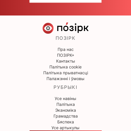
ПОЗІРК
Пра нас
ПОЗІРК+
Кантакты
Палітыка cookie
Палітыка прыватнасці
Палажэнні і ўмовы
РУБРЫКІ
Усе навіны
Палітыка
Эканоміка
Грамадства
Бяспека
Усе артыкулы