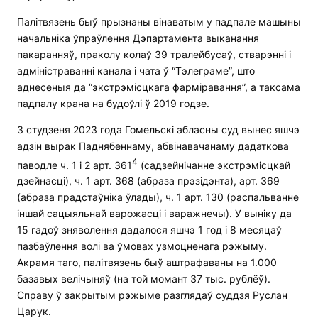
Палітвязень быў прызнаны вінаватым у падпале машыны
начальніка ўпраўлення Дэпартамента выканання
пакаранняў, праколу колаў 39 тралейбусаў, стварэнні і
адміністраванні канала і чата ў “Тэлеграме”, што
аднесеныя да “экстрэмісцкага фарміравання”, а таксама
падпалу крана на будоўлі ў 2019 годзе.
3 студзеня 2023 года Гомельскі абласны суд вынес яшчэ
адзін вырак Паднябеннаму, абвінавачанаму дадаткова
4
паводле ч. 1 і 2 арт. 361
(садзейнічанне экстрэмісцкай
дзейнасці), ч. 1 арт. 368 (абраза прэзідэнта), арт. 369
(абраза прадстаўніка ўлады), ч. 1 арт. 130 (распальванне
іншай сацыяльнай варожасці і варажнечы). У выніку да
15 гадоў зняволення дадалося яшчэ 1 год і 8 месяцаў
пазбаўлення волі ва ўмовах узмоцненага рэжыму.
Акрамя таго, палітвязень быў аштрафаваны на 1.000
базавых велічыняў (на той момант 37 тыс. рублёў).
Справу ў закрытым рэжыме разглядаў суддзя Руслан
Царук.