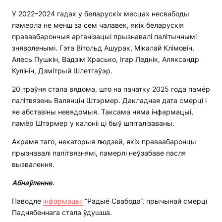
У 2022–2024 гадах у беларускіх месцах несвабоды
памерла не менш за сем чалавек, якіх беларускія
праваабарончыя арганізацыі прызнавалі палітычнымі
зняволенымі. Гэта Вітольд Ашурак, Мікалай Клімовіч,
Алесь Пушкін, Вадзім Храсько, Ігар Леднік, Аляксандр
Кулініч, Дзмітрый Шлетгаўэр.
20 траўня стала вядома, што на пачатку 2025 года памёр
палітвязень Валянцін Штэрмер. Дакладная дата смерці і
яе абставіны невядомыя. Таксама няма інфармацыі,
памёр Штэрмер у калоніі ці быў шпіталізаваны.
Акрамя таго, некаторыя людзей, якіх праваабаронцы
прызнавалі палітвязнямі, памерлі неўзабаве пасля
вызвалення.
Абнаўленне.
Паводле
інфармацыі
“Радыё Свабода“, прычынай смерці
Паднябеннага стала ўдушша.