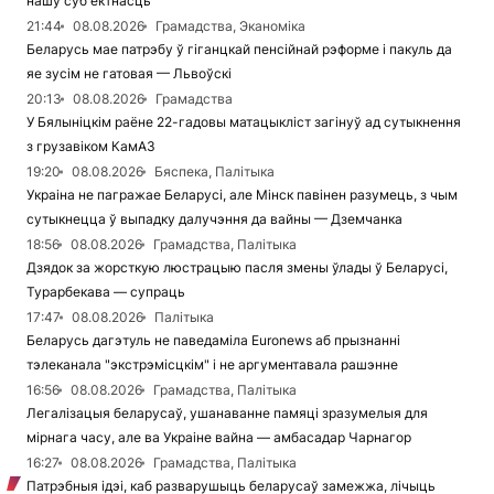
нашу суб'ектнасць
21:44
08.08.2026
Грамадства, Эканоміка
Беларусь мае патрэбу ў гіганцкай пенсійнай рэформе і пакуль да
яе зусім не гатовая — Львоўскі
20:13
08.08.2026
Грамадства
У Бялыніцкім раёне 22-гадовы матацыкліст загінуў ад сутыкнення
з грузавіком КамАЗ
19:20
08.08.2026
Бяспека, Палітыка
Украіна не пагражае Беларусі, але Мінск павінен разумець, з чым
сутыкнецца ў выпадку далучэння да вайны — Дземчанка
18:56
08.08.2026
Грамадства, Палітыка
Дзядок за жорсткую люстрацыю пасля змены ўлады ў Беларусі,
Турарбекава — супраць
17:47
08.08.2026
Палітыка
Беларусь дагэтуль не паведаміла Euronews аб прызнанні
тэлеканала "экстрэмісцкім" і не аргументавала рашэнне
16:56
08.08.2026
Грамадства, Палітыка
Легалізацыя беларусаў, ушанаванне памяці зразумелыя для
мірнага часу, але ва Украіне вайна — амбасадар Чарнагор
16:27
08.08.2026
Грамадства, Палітыка
Патрэбныя ідэі, каб разварушыць беларусаў замежжа, лічыць