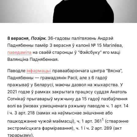
8 верасня,
Позірк
.
36-гадовы палітвязень Андрэй
Паднябенны памёр 3 верасня ў калоніі № 15 Магілёва,
паведаміла
на сваёй старонцы ў “Фэйсбуку” яго маці
Валянціна Паднябенная.
Паводле
інфармацыі
праваабарончага цэнтра “Вясна”,
Паднябенны — грамадзянін Расіі, але з 6 гадоў
пражываў у Беларусі, маючы дазвол на жыхарства. У
2021 годзе ў рамках закрытага працэсу суддзя Анатоль
Сотнікаў прыгаварыў мужчыну да 15 гадоў пазбаўлення
волі ва ўмовах узмоцненага рэжыму паводле ч. 1 арт. 14
і ч. 3 арт. 218 (замах на наўмыснае знішчэнне або
1
пашкоджанне чужой маёмасці), ч. 1 арт. 361
(стварэнне
экстрэмісцкага фарміравання), ч. 1 і ч. 2 арт. 289 (акт
тэрарызму).