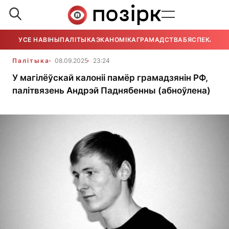
УСЕ НАВІНЫ
ПАЛІТЫКА
ЭКАНОМІКА
ГРАМАДСТВА
БЯСПЕКА
УСЕ
Палітыка
08.09.2025
23:24
У магілёўскай калоніі памёр грамадзянін РФ,
палітвязень Андрэй Паднябенны (абноўлена)