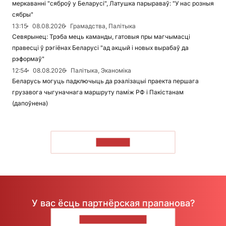
меркаванні "сяброў у Беларусі", Латушка парыраваў: "У нас розныя
сябры"
13:15
08.08.2026
Грамадства, Палітыка
Севярынец: Трэба мець каманды, гатовыя пры магчымасці
правесці ў рэгіёнах Беларусі "ад акцый і новых вырабаў да
рэформаў"
12:54
08.08.2026
Палітыка, Эканоміка
Беларусь могуць падключыць да рэалізацыі праекта першага
грузавога чыгуначнага маршруту паміж РФ і Пакістанам
(дапоўнена)
ЧЫТАЦЬ
У вас ёсць партнёрская прапанова?
НАПІШЫЦЕ НАМ