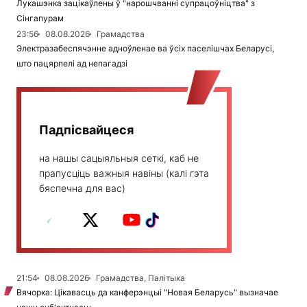
Лукашэнка зацікаўлены ў "нарошчванні супрацоўніцтва" з
Сінгапурам
23:56
08.08.2026
Грамадства
Электразабеспячэнне адноўленае ва ўсіх паселішчах Беларусі,
што пацярпелі ад непагадзі
Падпісвайцеся
на нашы сацыяльныя сеткі, каб не
прапусціць важныя навіны (калі гэта
бяспечна для вас)
21:54
08.08.2026
Грамадства, Палітыка
Вячорка: Цікавасць да канферэнцыі "Новая Беларусь" вызначае