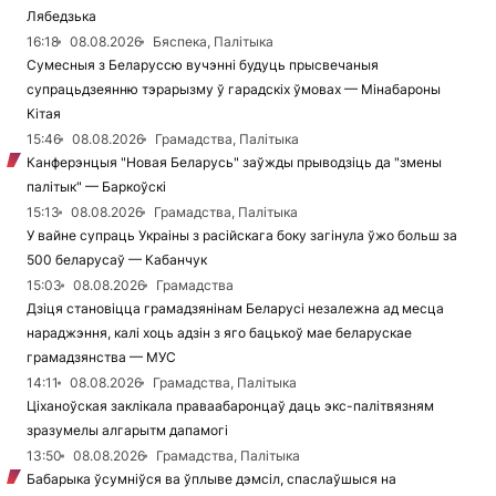
Лябедзька
16:18
08.08.2026
Бяспека, Палітыка
Сумесныя з Беларуссю вучэнні будуць прысвечаныя
супрацьдзеянню тэрарызму ў гарадскіх ўмовах — Мінабароны
Кітая
15:46
08.08.2026
Грамадства, Палітыка
Канферэнцыя "Новая Беларусь" заўжды прыводзіць да "змены
палітык" — Баркоўскі
15:13
08.08.2026
Грамадства, Палітыка
У вайне супраць Украіны з расійскага боку загінула ўжо больш за
500 беларусаў — Кабанчук
15:03
08.08.2026
Грамадства
Дзіця становіцца грамадзянінам Беларусі незалежна ад месца
нараджэння, калі хоць адзін з яго бацькоў мае беларускае
грамадзянства — МУС
14:11
08.08.2026
Грамадства, Палітыка
Ціханоўская заклікала праваабаронцаў даць экс-палітвязням
зразумелы алгарытм дапамогі
13:50
08.08.2026
Грамадства, Палітыка
Бабарыка ўсумніўся ва ўплыве дэмсіл, спаслаўшыся на