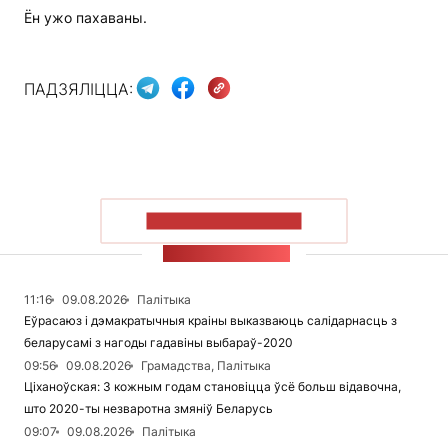
Ён ужо пахаваны.
ПАДЗЯЛІЦЦА:
ПАКАЗАЦЬ БОЛЬШ
СТУЖКА НАВІН
11:16
09.08.2026
Палітыка
Еўрасаюз і дэмакратычныя краіны выказваюць салідарнасць з
беларусамі з нагоды гадавіны выбараў-2020
09:56
09.08.2026
Грамадства, Палітыка
Ціханоўская: З кожным годам становіцца ўсё больш відавочна,
што 2020-ты незваротна змяніў Беларусь
09:07
09.08.2026
Палітыка