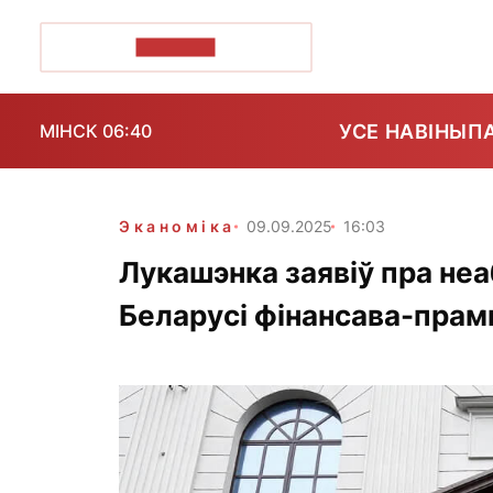
ПОЗІРК+
УСЕ НАВІНЫ
П
МІНСК 06:40
Эканоміка
09.09.2025
16:03
Лукашэнка заявіў пра не
Беларусі фінансава-пра