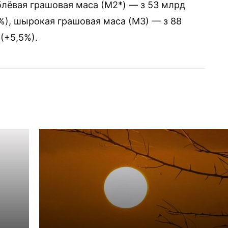
ублёвая грашовая маса (М2*) — з 53 млрд
5%), шырокая грашовая маса (М3) — з 88
(+5,5%).