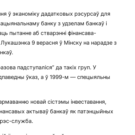
ня ў эканоміку дадатковых рэсурсаў для
ацыянальнаму банку з удзелам банкаў і
ць пытанне аб стварэнні фінансава-
Лукашэнка 9 верасня ў Мінску на нарадзе з
нкаў.
азова падступаліся” да такіх груп. У
дпаведны ўказ, а ў 1999-м — спецыяльны
армаванню новай сістэмы інвеставання,
нансавых актываў банкаў як патэнцыйных
прэс-служба.