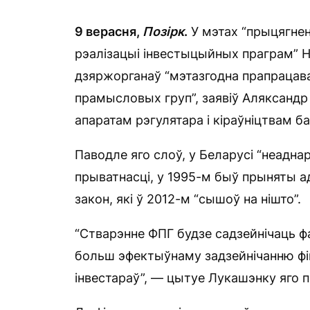
9 верасня,
Позірк
.
У мэтах “прыцягнен
рэалізацыі інвестыцыйных праграм” Н
дзяржорганаў “мэтазгодна прапрацава
прамысловых груп”, заявіў Аляксандр 
апаратам рэгулятара і кіраўніцтвам ба
Паводле яго слоў, у Беларусі “неаднар
прыватнасці, у 1995-м быў прыняты а
закон, які ў 2012-м “сышоў на нішто”.
“Стварэнне ФПГ будзе садзейнічаць ф
больш эфектыўнаму задзейнічанню фі
інвестараў”, — цытуе Лукашэнку яго 