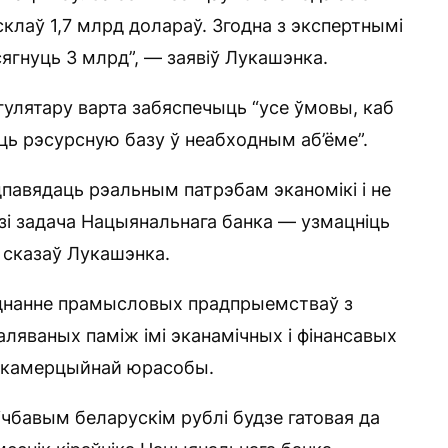
клаў 1,7 млрд долараў. Згодна з экспертнымі
сягнуць 3 млрд”, — заявіў Лукашэнка.
эгулятару варта забяспечыць “усе ўмовы, каб
ць рэсурсную базу ў неабходным аб’ёме”.
дпавядаць рэальным патрэбам эканомікі і не
язі задача Нацыянальнага банка — узмацніць
 сказаў Лукашэнка.
яднанне прамысловых прадпрыемстваў з
аляваных паміж імі эканамічных і фінансавых
й камерцыйнай юрасобы.
лічбавым беларускім рублі будзе гатовая да