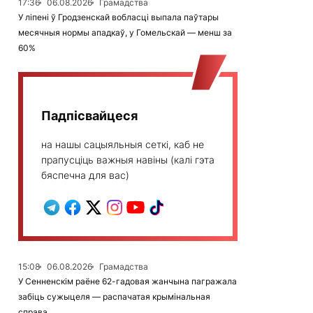
17:36
06.08.2026
Грамадства
У ліпені ў Гродзенскай вобласці выпала паўтары
месячныя нормы ападкаў, у Гомельскай — менш за
60%
Падпісвайцеся
на нашы сацыяльныя сеткі, каб не
прапусціць важныя навіны (калі гэта
бяспечна для вас)
15:08
06.08.2026
Грамадства
У Сенненскім раёне 62-гадовая жанчына пагражала
забіць сужыцеля — распачатая крымінальная
справа