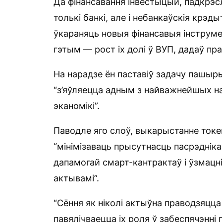
Да фінансавання інвестыцый, падкрэс
толькі банкі, але і небанкаўскія крэд
ўкараняць новыя фінансавыя інструм
гэтым — рост іх долі ў ВУП, дадаў пр
На нарадзе ён паставіў задачу пашыр
“з’яўляецца адным з найважнейшых н
эканомікі”.
Паводле яго слоў, выкарыстанне токе
“мінімізаваць прысутнасць пасрэдніка
дапамогай смарт-кантрактаў і ўзмацні
актывамі”.
“Сёння як ніколі актыўна праводзяцца
павялічваецца іх роля ў забеспячэнні 