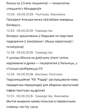
больш за 2,5 млн пацыентаў — пазаштатны
спецыяліст Мінздароўя
13:05
06.08.2026
Палітыка, Эканоміка
Прэзідэнт Алжыра можа неўзабаве наведаць
Беларусь
12:42
06.08.2026
Грамадства
Беларус арыштаваны ў Варшаве на падставе
падазрэння ў захоўванні і збыце наркотыкаў і
псіхатропаў
12:38
06.08.2026
Грамадства
У цэнтры Мінска на дзяўчыну ўпалі галіны
надламанага дрэва — пацярпелая ў бальніцы, у
сітуацыі разбіраецца СК
12:35
06.08.2026
Бяспека, Палітыка
Падсанкцыйнае "КБ "Радар" распрацавала новы
перадатчык перашкодаў для абароны крытычнай
інфраструктуры ад дронаў
12:31
06.08.2026
Грамадства, Эканоміка
Мытня выкрыла намер польскага перавозчыка
схаваць частку грузу