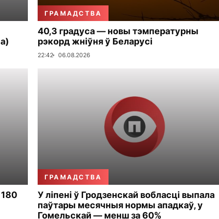
ГРАМАДСТВА
40,3 градуса — новы тэмпературны
а)
рэкорд жніўня ў Беларусі
22:42
06.08.2026
ГРАМАДСТВА
 180
У ліпені ў Гродзенскай вобласці выпала
паўтары месячныя нормы ападкаў, у
Гомельскай — менш за 60%