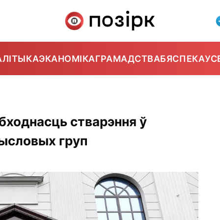
АЛІТЫКА
ЭКАНОМІКА
ГРАМАДСТВА
БЯСПЕКА
УС
абходнасць стварэння ў
мысловых груп