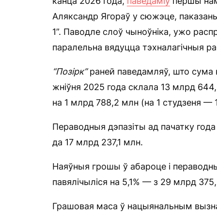
канца 2026 года,
паведаміў
першы нам
Аляксандр Ягораў у сюжэце, паказаны
1”. Паводле слоў чыноўніка, ужо расп
паралельна вядуцца тэхналагічныя ра
“Позірк”
раней паведамляў, што сума н
жніўня 2025 года склала 13 млрд 644,
на 1 млрд 788,2 млн (на 1 студзеня — 
Пераводныя дэпазіты ад пачатку года 
да 17 млрд 237,1 млн.
Наяўныя грошы ў абароце і пераводн
павялічыліся на 5,1% — з 29 млрд 375,
Грашовая маса ў нацыянальным вызнач