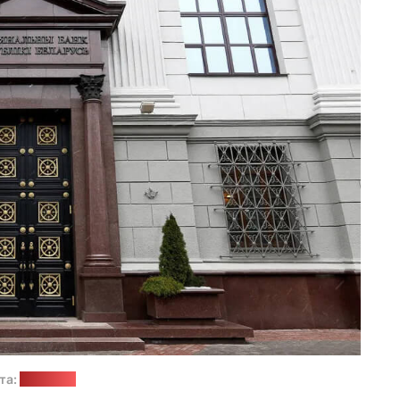
та:
soyuz.by