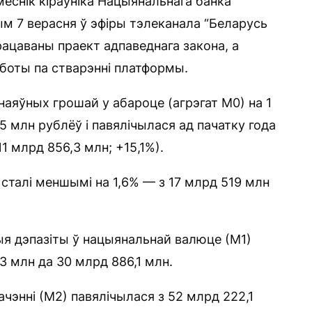
еснік кіраўніка Нацыянальнага банка
м 7 верасня ў эфіры тэлеканала “Беларусь
рацаваны праект адпаведнага закона, а
боты па стварэнні платформы.
аяўных грошай у абароце (агрэгат М0) на 1
5 млн рублёў і павялічылася ад пачатку года
11 млрд 856,3 млн; +15,1%).
сталі меншымі на 1,6% — з 17 млрд 519 млн
ыя дэпазіты ў нацыянальнай валюце (М1)
3 млн да 30 млрд 886,1 млн.
энні (М2) павялічылася з 52 млрд 222,1