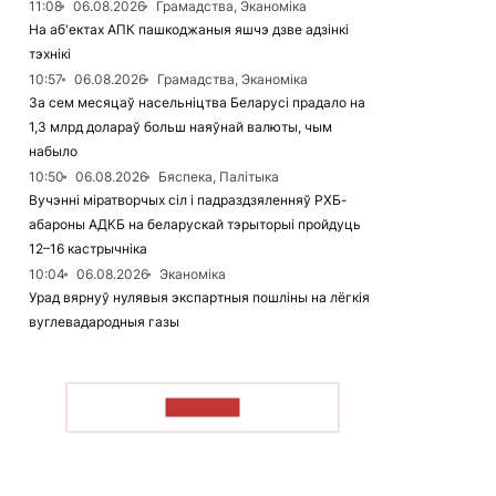
11:08
06.08.2026
Грамадства, Эканоміка
На аб'ектах АПК пашкоджаныя яшчэ дзве адзінкі
тэхнікі
10:57
06.08.2026
Грамадства, Эканоміка
За сем месяцаў насельніцтва Беларусі прадало на
1,3 млрд долараў больш наяўнай валюты, чым
набыло
10:50
06.08.2026
Бяспека, Палітыка
Вучэнні міратворчых сіл і падраздзяленняў РХБ-
абароны АДКБ на беларускай тэрыторыі пройдуць
12–16 кастрычніка
10:04
06.08.2026
Эканоміка
Урад вярнуў нулявыя экспартныя пошліны на лёгкія
вуглевадародныя газы
ЧЫТАЦЬ