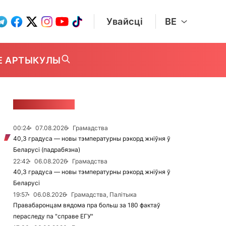
Увайсці
BE
Е АРТЫКУЛЫ
СТУЖКА НАВІН
00:24
07.08.2026
Грамадства
40,3 градуса — новы тэмпературны рэкорд жніўня ў
Беларусі (падрабязна)
22:42
06.08.2026
Грамадства
40,3 градуса — новы тэмпературны рэкорд жніўня ў
Беларусі
19:57
06.08.2026
Грамадства, Палітыка
Правабаронцам вядома пра больш за 180 фактаў
пераследу па "справе ЕГУ"