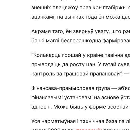
знешніх плацяжоў праз крыптабіржы с
ацэнкамі, па выніках года ён можа да
Акрамя таго, ён звярнуў увагу, што р
банкі маглі бесперашкодна фармірава
“Колькасць грошай у краіне павінна а
прыводзіць да росту цэн. У гэтай сув
кантроль за грашовай прапановай”, —
Фінансава-прамысловая група — аб’
фінансавымі ўстановамі на аснове ўст
адносін. Можа быць у форме асобна
Уся нарматыўная і тэхнічная база па 