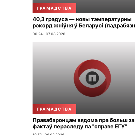
ГРАМАДСТВА
40,3 градуса — новы тэмпературны
рэкорд жніўня ў Беларусі (падрабязн
00:24
07.08.2026
ГРАМАДСТВА
Правабаронцам вядома пра больш за
фактаў пераследу па "справе ЕГУ"
19:57
06.08.2026