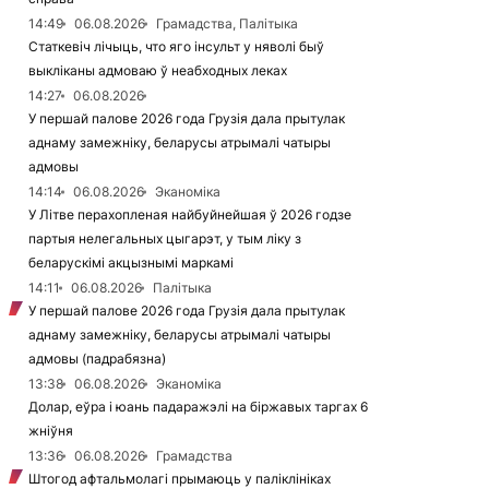
14:49
06.08.2026
Грамадства, Палітыка
Статкевіч лічыць, что яго інсульт у няволі быў
выкліканы адмоваю ў неабходных леках
14:27
06.08.2026
У першай палове 2026 года Грузія дала прытулак
аднаму замежніку, беларусы атрымалі чатыры
адмовы
14:14
06.08.2026
Эканоміка
У Літве перахопленая найбуйнейшая ў 2026 годзе
партыя нелегальных цыгарэт, у тым ліку з
беларускімі акцызнымі маркамі
14:11
06.08.2026
Палітыка
У першай палове 2026 года Грузія дала прытулак
аднаму замежніку, беларусы атрымалі чатыры
адмовы (падрабязна)
13:38
06.08.2026
Эканоміка
Долар, еўра і юань падаражэлі на біржавых таргах 6
жніўня
13:36
06.08.2026
Грамадства
Штогод афтальмолагі прымаюць у паліклініках