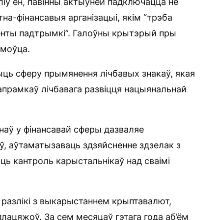
ліў ён, павінны актыўней падключацца не
ытна-фінансавыя арганізацыі, якім “трэба
енты падтрымкі”. Галоўны крытэрый пры
амоўца.
ыць сферу прымянення лічбавых знакаў, якая
апрамкаў лічбавага развіцця нацыянальнай
наў у фінансавай сферы дазваляе
ў, аўтаматызаваць здзяйсненне здзелак з
ць кантроль карыстальнікаў над сваімі
 разлікі з выкарыстаннем крыптавалют,
плацяжоў. За сем месяцаў гэтага года аб’ём