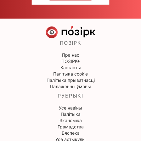
ПОЗІРК
Пра нас
ПОЗІРК+
Кантакты
Палітыка cookie
Палітыка прыватнасці
Палажэнні і ўмовы
РУБРЫКІ
Усе навіны
Палітыка
Эканоміка
Грамадства
Бяспека
Усе артыкулы