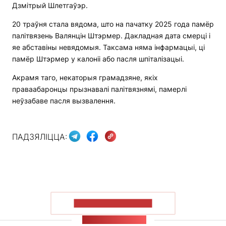
Дзмітрый Шлетгаўэр.
20 траўня стала вядома, што на пачатку 2025 года памёр
палітвязень Валянцін Штэрмер. Дакладная дата смерці і
яе абставіны невядомыя. Таксама няма інфармацыі, ці
памёр Штэрмер у калоніі або пасля шпіталізацыі.
Акрамя таго, некаторыя грамадзяне, якіх
праваабаронцы прызнавалі палітвязнямі, памерлі
неўзабаве пасля вызвалення.
ПАДЗЯЛІЦЦА:
ПАКАЗАЦЬ БОЛЬШ
СТУЖКА НАВІН