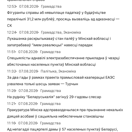
12:53
07.08.2026
Грамадства
Фігуранты справы аб нявыплаце падаткаў у будаўніцтве
пералічылі 31,2 млн рублёў, просяць вызваліць ад адказнасці —
СК
12:24
07.08.2026
Грамадства, Эканоміка
Лукашэнка раскрытыкаваў стан палёў у Мінскай вобласці і
запатрабаваў "імем рэвалюцыі" навесці парадак
11:51
07.08.2026
Грамадства
Спецыялісты аднавілі электразабеспячэнне прыкладна ў чвэрці
абясточаных населеных пунктаў Мінскай вобласці
11:32
07.08.2026
Палітыка, Эканоміка
За два гады ў рамках праекта прамысловай кааперацыі ЕАЭС
ухвалена толькі шэсць заявак — Турчын
11:26
07.08.2026
Грамадства
На рудніку "Беларуськалія" загінуў 29-гадовы слесар
11:21
07.08.2026
Грамадства
Пракуратура Мінска адсправаздачылася пра прызнанне некалькіх
дзяцей асобамі ў сацыяльна небяспечным становішчы
11:16
07.08.2026
Грамадства
Ад непагадзі пацярпелі дамы ў 57 населеных пунктаў Беларусі,