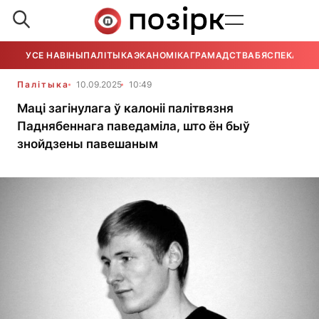
УСЕ НАВІНЫ
ПАЛІТЫКА
ЭКАНОМІКА
ГРАМАДСТВА
БЯСПЕКА
УСЕ
Палітыка
10.09.2025
10:49
Маці загінулага ў калоніі палітвязня
Паднябеннага паведаміла, што ён быў
знойдзены павешаным