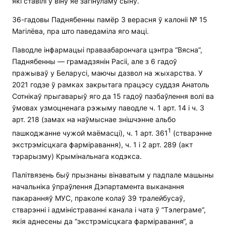
які ставілі ў віну яе загінуламу сыну.
36-гадовы Паднябенны памёр 3 верасня ў калоніі № 15
Магілёва, пра што паведаміла яго маці.
Паводле інфармацыі праваабарончага цэнтра “Вясна”,
Паднябенны — грамадзянін Расіі, але з 6 гадоў
пражываў у Беларусі, маючы дазвол на жыхарства. У
2021 годзе ў рамках закрытага працэсу суддзя Анатоль
Сотнікаў прыгаварыў яго да 15 гадоў пазбаўлення волі ва
ўмовах узмоцненага рэжыму паводле ч. 1 арт. 14 і ч. 3
арт. 218 (замах на наўмыснае знішчэнне альбо
1
пашкоджанне чужой маёмасці), ч. 1 арт. 361
(стварэнне
экстрэмісцкага фарміравання), ч. 1 і 2 арт. 289 (акт
тэрарызму) Крымінальнага кодэкса.
Палітвязень быў прызнаны вінаватым у падпале машыны
начальніка ўпраўлення Дэпартамента выканання
пакаранняў МУС, праколе колаў 39 тралейбусаў,
стварэнні і адміністраванні канала і чата ў “Тэлеграме“,
якія аднесены да “экстрэмісцкага фарміравання“, а