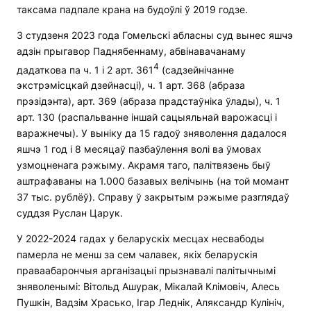
таксама падпале крана на будоўлі ў 2019 годзе.
3 студзеня 2023 года Гомельскі абласны суд вынес яшчэ
адзін прыгавор Паднябеннаму, абвінавачанаму
4
дадаткова па ч. 1 і 2 арт. 361
(садзейнічанне
экстрэмісцкай дзейнасці), ч. 1 арт. 368 (абраза
прэзідэнта), арт. 369 (абраза прадстаўніка ўлады), ч. 1
арт. 130 (распальванне іншай сацыяльнай варожасці і
варажнечы). У выніку да 15 гадоў зняволення дадалося
яшчэ 1 год і 8 месяцаў пазбаўлення волі ва ўмовах
узмоцненага рэжыму. Акрамя таго, палітвязень быў
аштрафаваны на 1.000 базавых велічынь (на той момант
37 тыс. рублёў). Справу ў закрытым рэжыме разглядаў
суддзя Руслан Царук.
У 2022-2024 гадах у беларускіх месцах несвабоды
памерла не менш за сем чалавек, якіх беларускія
праваабарончыя арганізацыі прызнавалі палітычнымі
зняволенымі: Вітольд Ашурак, Мікалай Клімовіч, Алесь
Пушкін, Вадзім Храсько, Ігар Леднік, Аляксандр Кулініч,