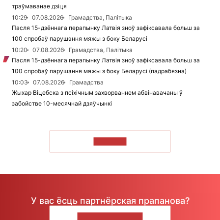
траўмаванае дзіця
10:29
07.08.2026
Грамадства, Палітыка
Пасля 15-дзённага перапынку Латвія зноў зафіксавала больш за
100 спробаў парушэння мяжы з боку Беларусі
10:20
07.08.2026
Грамадства, Палітыка
Пасля 15-дзённага перапынку Латвія зноў зафіксавала больш за
100 спробаў парушэння мяжы з боку Беларусі (падрабязна)
10:03
07.08.2026
Грамадства
Жыхар Віцебска з псіхічным захворваннем абвінавачаны ў
забойстве 10-месячнай дзяўчынкі
ЧЫТАЦЬ
У вас ёсць партнёрская прапанова?
НАПІШЫЦЕ НАМ