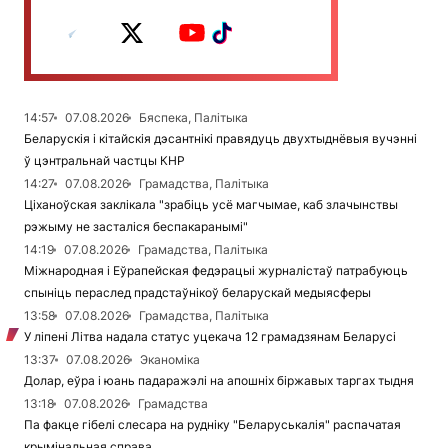
14:57
07.08.2026
Бяспека, Палітыка
Беларускія і кітайскія дэсантнікі правядуць двухтыднёвыя вучэнні
ў цэнтральнай частцы КНР
14:27
07.08.2026
Грамадства, Палітыка
Ціханоўская заклікала "зрабіць усё магчымае, каб злачынствы
рэжыму не засталіся беспакаранымі"
14:19
07.08.2026
Грамадства, Палітыка
Міжнародная і Еўрапейская федэрацыі журналістаў патрабуюць
спыніць пераслед прадстаўнікоў беларускай медыясферы
13:58
07.08.2026
Грамадства, Палітыка
У ліпені Літва надала статус уцекача 12 грамадзянам Беларусі
13:37
07.08.2026
Эканоміка
Долар, еўра і юань падаражэлі на апошніх біржавых таргах тыдня
13:18
07.08.2026
Грамадства
Па факце гібелі слесара на рудніку "Беларуськалія" распачатая
крымінальная справа