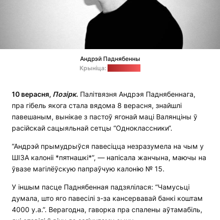
Андрэй Паднябенны
Крыніца:
ПЦ "Вясна"
10 верасня,
Позірк
.
Палітвязня Андрэя Паднябеннага,
пра гібель якога стала вядома 8 верасня, знайшлі
павешаным, вынікае з пастоў ягонай маці Валянціны ў
расійскай сацыяльнай сетцы “Одноклассники“.
“Андрэй прымудрыўся павесіцца незразумела на чым у
ШІЗА калоніі *пятнашкі*”, — напісала жанчына, маючы на
ўвазе магілёўскую папраўчую калонію № 15.
У іншым пасце Паднябенная падзялілася: “Чамусьці
думала, што яго павесілі з-за кансервавай банкі коштам
4000 у.а.”. Верагодна, гаворка пра спалены аўтамабіль,