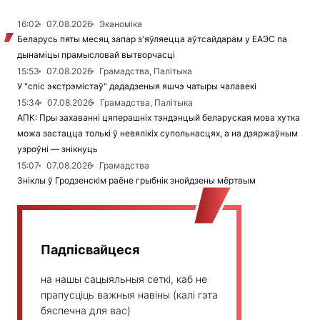
16:02
07.08.2026
Эканоміка
Беларусь пяты месяц запар з'яўляецца аўтсайдарам у ЕАЭС па
дынаміцы прамысловай вытворчасці
15:53
07.08.2026
Грамадства, Палітыка
У "спіс экстрэмістаў" дададзеныя яшчэ чатыры чалавекі
15:34
07.08.2026
Грамадства, Палітыка
АПК: Пры захаванні цяперашніх тэндэнцый беларуская мова хутка
можа застацца толькі ў невялікіх супольнасцях, а на дзяржаўным
узроўні — знікнуць
15:07
07.08.2026
Грамадства
Зніклы ў Гродзенскім раёне грыбнік знойдзены мёртвым
Падпісвайцеся
на нашы сацыяльныя сеткі, каб не
прапусціць важныя навіны (калі гэта
бяспечна для вас)