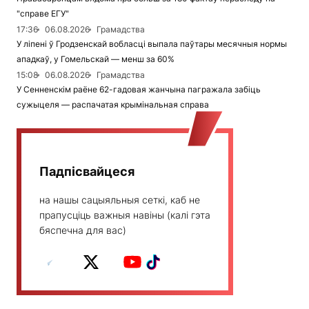
"справе ЕГУ"
17:36
06.08.2026
Грамадства
У ліпені ў Гродзенскай вобласці выпала паўтары месячныя нормы
ападкаў, у Гомельскай — менш за 60%
15:08
06.08.2026
Грамадства
У Сенненскім раёне 62-гадовая жанчына пагражала забіць
сужыцеля — распачатая крымінальная справа
Падпісвайцеся
на нашы сацыяльныя сеткі, каб не
прапусціць важныя навіны (калі гэта
бяспечна для вас)