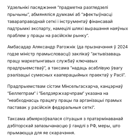
Удзельнікі пасяджэння “прадметна разгледзелі
прычыны“, абмяняліся думкамі аб “эфектыўнасці
тавараправоднай сеткі і інструментаў фінансавай
падтрымкі экспарту, намецілі шляхі вырашэння наяўных
праблем у працы на расійскім рынку”.
Амбасадар Аляксандр Рагожнік (да прызначэння ў 2024
годзе міністр прамысловасці) заклікаў “актывізаваць
працу маркетынгавых службаў ключавых
прадпрыемстваў“, а таксама “надаць асаблівую ўвагу
рэалізацыі сумесных кааперацыйных праектаў у Расіі“.
Прадпрыемствам сістэм Мінсельгасхарча, канцэрнаў
“Беллегпрам“ і “Белдзяржхарчпрам“ указана на
“неабходнасць працягу працы па арганізацыі прамых
паставак у расійскія федэральныя сеткі”.
Таксама абмяркоўвалася сітуацыя з пратэрмінаванай
дэбіторскай запазычанасцю ў гандлі з РФ, меры, што
прымаюцца для яе скарачэння.