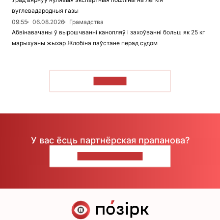
вуглевадародныя газы
09:55
06.08.2026
Грамадства
Абвінавачаны ў вырошчванні канопляў і захоўванні больш як 25 кг
марыхуаны жыхар Жлобіна паўстане перад судом
ЧЫТАЦЬ
У вас ёсць партнёрская прапанова?
НАПІШЫЦЕ НАМ