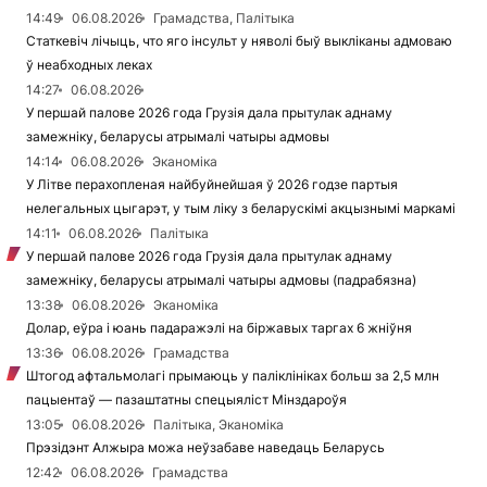
14:49
06.08.2026
Грамадства, Палітыка
Статкевіч лічыць, что яго інсульт у няволі быў выкліканы адмоваю
ў неабходных леках
14:27
06.08.2026
У першай палове 2026 года Грузія дала прытулак аднаму
замежніку, беларусы атрымалі чатыры адмовы
14:14
06.08.2026
Эканоміка
У Літве перахопленая найбуйнейшая ў 2026 годзе партыя
нелегальных цыгарэт, у тым ліку з беларускімі акцызнымі маркамі
14:11
06.08.2026
Палітыка
У першай палове 2026 года Грузія дала прытулак аднаму
замежніку, беларусы атрымалі чатыры адмовы (падрабязна)
13:38
06.08.2026
Эканоміка
Долар, еўра і юань падаражэлі на біржавых таргах 6 жніўня
13:36
06.08.2026
Грамадства
Штогод афтальмолагі прымаюць у паліклініках больш за 2,5 млн
пацыентаў — пазаштатны спецыяліст Мінздароўя
13:05
06.08.2026
Палітыка, Эканоміка
Прэзідэнт Алжыра можа неўзабаве наведаць Беларусь
12:42
06.08.2026
Грамадства