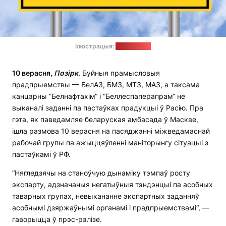
Ілюстрацыя:
freepik.com
10 верасня,
Позірк
.
Буйныя прамысловыя
прадпрыемствы — БелАЗ, БМЗ, МТЗ, МАЗ, а таксама
канцэрны “Белнафтахім“ і “Беллеспаперапрам“ не
выканалі заданні па пастаўках прадукцыі ў Расію. Пра
гэта, як паведамляе беларуская амбасада ў Маскве,
ішла размова 10 верасня на пасяджэнні міжведамаснай
рабочай групы па ажыццяўленні маніторынгу сітуацыі з
пастаўкамі ў РФ.
“Нягледзячы на станоўчую дынаміку тэмпаў росту
экспарту, адзначаныя негатыўныя тэндэнцыі па асобных
таварных групах, невыкананне экспартных заданняў
асобнымі дзяржаўнымі органамі і прадпрыемствамі“, —
гаворыцца ў прэс-рэлізе.