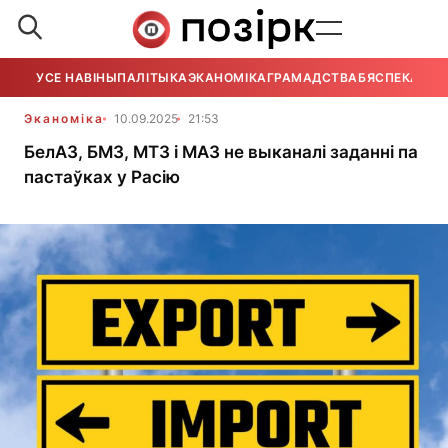
УСЕ НАВІНЫ
ПАЛІТЫКА
ЭКАНОМІКА
ГРАМАДСТВА
БЯСПЕКА
УСЕ
Эканоміка
10.09.2025
21:53
БелАЗ, БМЗ, МТЗ і МАЗ не выканалі заданні па
пастаўках у Расію