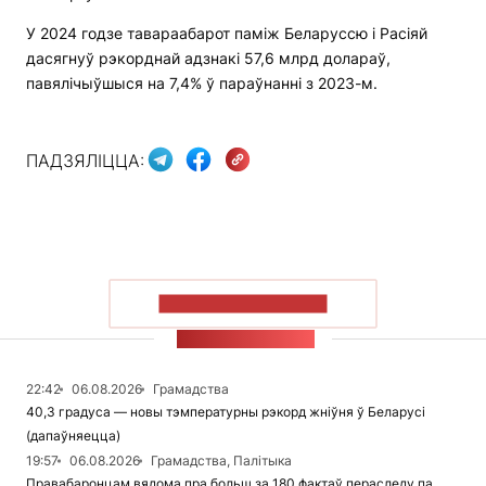
У 2024 годзе тавараабарот паміж Беларуссю і Расіяй
дасягнуў рэкорднай адзнакі 57,6 млрд долараў,
павялічыўшыся на 7,4% ў параўнанні з 2023-м.
ПАДЗЯЛІЦЦА:
ПАКАЗАЦЬ БОЛЬШ
СТУЖКА НАВІН
22:42
06.08.2026
Грамадства
40,3 градуса — новы тэмпературны рэкорд жніўня ў Беларусі
(дапаўняецца)
19:57
06.08.2026
Грамадства, Палітыка
Правабаронцам вядома пра больш за 180 фактаў пераследу па