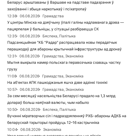
Беларус арыштаваны ў Варшаве на падставе падазрэння ў
захоўванні і збыце наркотыкаў і псіхатропаў
12:38
06.08.2026
Грамадства
У цэнтры Мінска на дзяўчыну ўпалі галіны надламанага дрэва —
пацярпелая ў бальніцы, у сітуацыі разбіраецца СК
12:35
06.08.2026
Бяспека, Палітыка
Падсанкцыйнае "КБ "Радар" распрацавала новы перадатчык
перашкодаў для абароны крытычнай інфраструктуры ад дронаў
12:31
06.08.2026
Грамадства, Эканоміка
Мытня выкрыла намер польскага перавозчыка схаваць частку
грузу
11:08
06.08.2026
Грамадства, Эканоміка
На аб'ектах АПК пашкоджаныя яшчэ дзве адзінкі тэхнікі
10:57
06.08.2026
Грамадства, Эканоміка
За сем месяцаў насельніцтва Беларусі прадало на 1,3 млрд
долараў больш наяўнай валюты, чым набыло
10:50
06.08.2026
Бяспека, Палітыка
Вучэнні міратворчых сіл і падраздзяленняў РХБ-абароны АДКБ на
беларускай тэрыторыі пройдуць 12–16 кастрычніка
10:04
06.08.2026
Эканоміка
Урад вярнуў нулявыя экспартныя пошліны на лёгкія