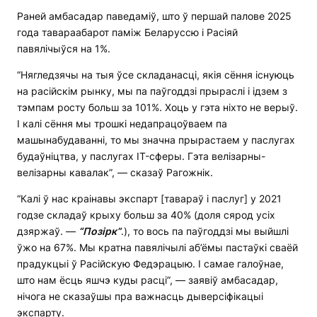
Раней амбасадар паведаміў, што ў першай палове 2025
года тавараабарот паміж Беларуссю і Расіяй
павялічыўся на 1%.
“Нягледзячы на тыя ўсе складанасці, якія сёння існуюць
на расійскім рынку, мы па паўгоддзі прыраслі і ідзем з
тэмпам росту больш за 101%. Хоць у гэта ніхто не верыў.
І калі сёння мы трошкі недапрацоўваем па
машынабудаванні, то мы значна прырастаем у паслугах
будаўніцтва, у паслугах IT-сферы. Гэта велізарны-
велізарны кавалак”, — сказаў Рагожнік.
“Калі ў нас краінавы экспарт [тавараў і паслуг] у 2021
годзе складаў крыху больш за 40% (доля сярод усіх
дзяржаў. —
“Позірк”
.), то вось па паўгоддзі мы выйшлі
ўжо на 67%. Мы кратна павялічылі аб’ёмы пастаўкі сваёй
прадукцыі ў Расійскую Федэрацыю. І самае галоўнае,
што нам ёсць яшчэ куды расці”, — заявіў амбасадар,
нічога не сказаўшы пра важнасць дыверсіфікацыі
экспарту.