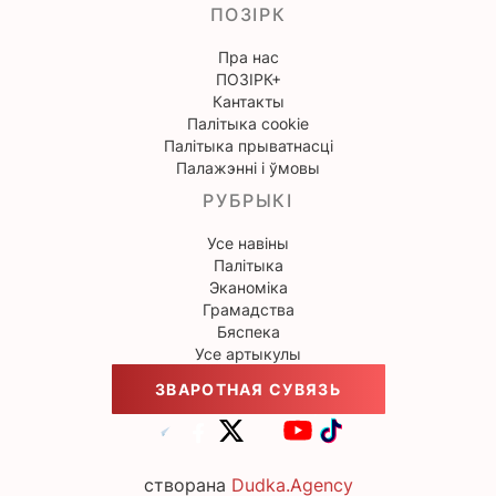
ПОЗІРК
Пра нас
ПОЗІРК+
Кантакты
Палітыка cookie
Палітыка прыватнасці
Палажэнні і ўмовы
РУБРЫКІ
Усе навіны
Палітыка
Эканоміка
Грамадства
Бяспека
Усе артыкулы
ЗВАРОТНАЯ СУВЯЗЬ
створана
Dudka.Agency