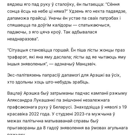
вядзеш яго пад руку ў сталоўку, ён пытаецца: “Сёння
сонца ёсць на небе ці няма?” Удзень яго нехта падвядзе,
дапаможа прайсці. Уначы ён устае па сваіх патрэбах і
спяшаецца па доўгім калідоры — спатыкаючыся,
падаючы, з яго цячэ кроў. Так адбывалася
неаднаразова”.
“Сітуацыя становіцца горшай. Ён піша лісты жонцы праз
трафарэт, які яна яму даслала; лісты ад яе чытаюць яму
іншыя зняволеныя”, — адзначыў Манцэвіч.
Экс-палітвязень папрасіў дапамогі для Арэшкі ва ўсіх,
хто здольны хоць што-небудзь зрабіць.
Вацлаў Арэшка быў затрыманы падчас кампаніі рэжыму
Аляксандра Лукашэнкі па знішчэнні незалежнага
прафсаюзнага руху ў Беларусі. Знаходзіцца ў няволі з 19
красавіка 2022 года. У студзені 2023-га мужчына ў
межах палітычна матываванай справы быў
прыгавораны да 8 гадоў зняволення ва ўмовах агульнага
рэжыму