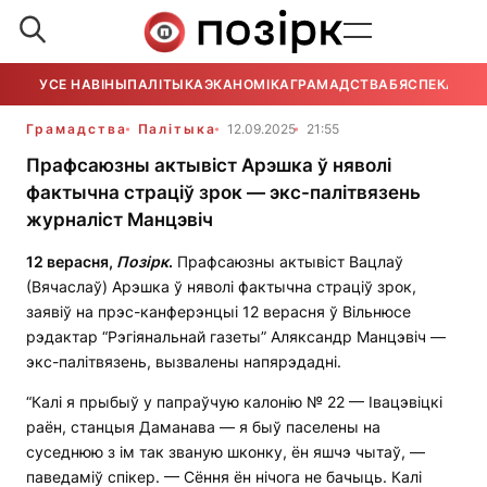
УСЕ НАВІНЫ
ПАЛІТЫКА
ЭКАНОМІКА
ГРАМАДСТВА
БЯСПЕКА
УСЕ
Грамадства
Палітыка
12.09.2025
21:55
Прафсаюзны актывіст Арэшка ў няволі
фактычна страціў зрок — экс-палітвязень
журналіст Манцэвіч
12 верасня,
Позірк
.
Прафсаюзны актывіст Вацлаў
(Вячаслаў) Арэшка ў няволі фактычна страціў зрок,
заявіў на прэс-канферэнцыі 12 верасня ў Вільнюсе
рэдактар “Рэгіянальнай газеты” Аляксандр Манцэвіч —
экс-палітвязень, вызвалены напярэдадні.
“Калі я прыбыў у папраўчую калонію № 22 — Івацэвіцкі
раён, станцыя Даманава — я быў паселены на
суседнюю з ім так званую шконку, ён яшчэ чытаў, —
паведаміў спікер. — Сёння ён нічога не бачыць. Калі