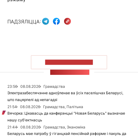
ПАДЗЯЛІЦЦА:
ПАКАЗАЦЬ БОЛЬШ
СТУЖКА НАВІН
23:56
08.08.2026
Грамадства
Электразабеспячэнне адноўленае ва ўсіх паселішчах Беларусі,
што пацярпелі ад непагадзі
21:54
08.08.2026
Грамадства, Палітыка
Вячорка: Цікавасць да канферэнцыі "Новая Беларусь" вызначае
нашу суб'ектнасць
21:44
08.08.2026
Грамадства, Эканоміка
Беларусь мае патрэбу ў гіганцкай пенсійнай рэформе і пакуль да