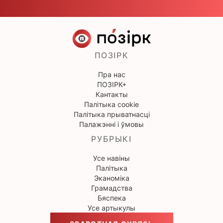
ПОЗІРК
Пра нас
ПОЗІРК+
Кантакты
Палітыка cookie
Палітыка прыватнасці
Палажэнні і ўмовы
РУБРЫКІ
Усе навіны
Палітыка
Эканоміка
Грамадства
Бяспека
Усе артыкулы