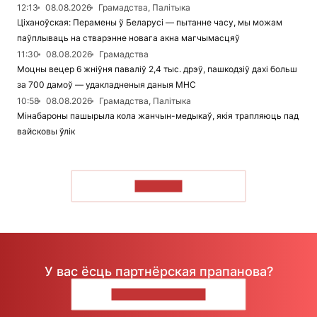
12:13
08.08.2026
Грамадства, Палітыка
Ціханоўская: Перамены ў Беларусі — пытанне часу, мы можам
паўплываць на стварэнне новага акна магчымасцяў
11:30
08.08.2026
Грамадства
Моцны вецер 6 жніўня паваліў 2,4 тыс. дрэў, пашкодзіў дахі больш
за 700 дамоў — удакладненыя даныя МНС
10:58
08.08.2026
Грамадства, Палітыка
Мінабароны пашырыла кола жанчын-медыкаў, якія трапляюць пад
вайсковы ўлік
ЧЫТАЦЬ
У вас ёсць партнёрская прапанова?
НАПІШЫЦЕ НАМ