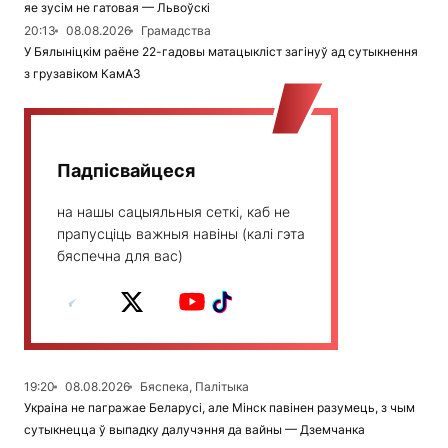
яе зусім не гатовая — Львоўскі
20:13
08.08.2026
Грамадства
У Бялыніцкім раёне 22-гадовы матацыкліст загінуў ад сутыкнення
з грузавіком КамАЗ
Падпісвайцеся
на нашы сацыяльныя сеткі, каб не
прапусціць важныя навіны (калі гэта
бяспечна для вас)
19:20
08.08.2026
Бяспека, Палітыка
Украіна не пагражае Беларусі, але Мінск павінен разумець, з чым
сутыкнецца ў выпадку далучэння да вайны — Дземчанка