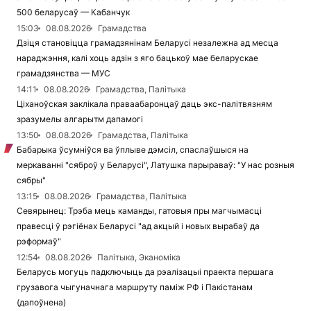
500 беларусаў — Кабанчук
15:03
08.08.2026
Грамадства
Дзіця становіцца грамадзянінам Беларусі незалежна ад месца
нараджэння, калі хоць адзін з яго бацькоў мае беларускае
грамадзянства — МУС
14:11
08.08.2026
Грамадства, Палітыка
Ціханоўская заклікала праваабаронцаў даць экс-палітвязням
зразумелы алгарытм дапамогі
13:50
08.08.2026
Грамадства, Палітыка
Бабарыка ўсумніўся ва ўплыве дэмсіл, спаслаўшыся на
меркаванні "сяброў у Беларусі", Латушка парыраваў: "У нас розныя
сябры"
13:15
08.08.2026
Грамадства, Палітыка
Севярынец: Трэба мець каманды, гатовыя пры магчымасці
правесці ў рэгіёнах Беларусі "ад акцый і новых вырабаў да
рэформаў"
12:54
08.08.2026
Палітыка, Эканоміка
Беларусь могуць падключыць да рэалізацыі праекта першага
грузавога чыгуначнага маршруту паміж РФ і Пакістанам
(дапоўнена)