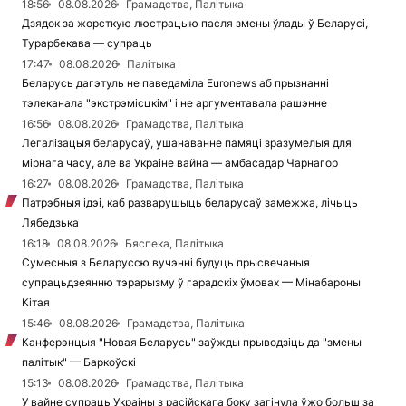
18:56
08.08.2026
Грамадства, Палітыка
Дзядок за жорсткую люстрацыю пасля змены ўлады ў Беларусі,
Турарбекава — супраць
17:47
08.08.2026
Палітыка
Беларусь дагэтуль не паведаміла Euronews аб прызнанні
тэлеканала "экстрэмісцкім" і не аргументавала рашэнне
16:56
08.08.2026
Грамадства, Палітыка
Легалізацыя беларусаў, ушанаванне памяці зразумелыя для
мірнага часу, але ва Украіне вайна — амбасадар Чарнагор
16:27
08.08.2026
Грамадства, Палітыка
Патрэбныя ідэі, каб разварушыць беларусаў замежжа, лічыць
Лябедзька
16:18
08.08.2026
Бяспека, Палітыка
Сумесныя з Беларуссю вучэнні будуць прысвечаныя
супрацьдзеянню тэрарызму ў гарадскіх ўмовах — Мінабароны
Кітая
15:46
08.08.2026
Грамадства, Палітыка
Канферэнцыя "Новая Беларусь" заўжды прыводзіць да "змены
палітык" — Баркоўскі
15:13
08.08.2026
Грамадства, Палітыка
У вайне супраць Украіны з расійскага боку загінула ўжо больш за