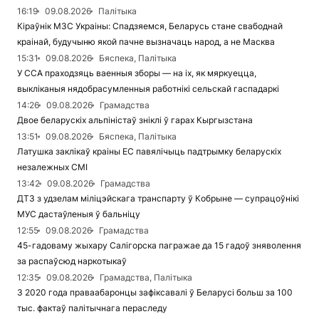
16:19
09.08.2026
Палітыка
Кіраўнік МЗС Украіны: Спадзяемся, Беларусь стане свабоднай
краінай, будучыню якой пачне вызначаць народ, а не Масква
15:31
09.08.2026
Бяспека, Палітыка
У ССА праходзяць ваенныя зборы — на іх, як мяркуецца,
выкліканыя нядобрасумленныя работнікі сельскай гаспадаркі
14:26
09.08.2026
Грамадства
Двое беларускіх альпіністаў зніклі ў гарах Кыргызстана
13:51
09.08.2026
Бяспека, Палітыка
Латушка заклікаў краіны ЕС павялічыць падтрымку беларускіх
незалежных СМІ
13:42
09.08.2026
Грамадства
ДТЗ з удзелам міліцэйскага транспарту ў Кобрыне — супрацоўнікі
МУС дастаўленыя ў бальніцу
12:55
09.08.2026
Грамадства
45-гадоваму жыхару Салігорска пагражае да 15 гадоў зняволення
за распаўсюд наркотыкаў
12:35
09.08.2026
Грамадства, Палітыка
З 2020 года праваабаронцы зафіксавалі ў Беларусі больш за 100
тыс. фактаў палітычнага пераследу