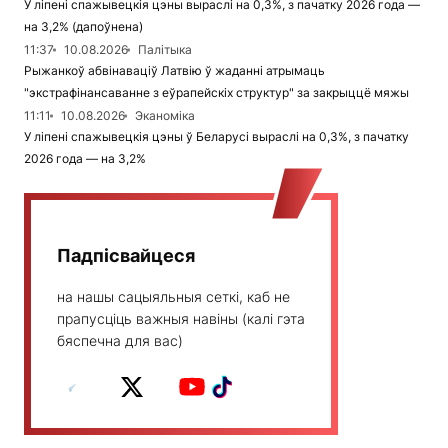
У ліпені спажывецкія цэны выраслі на 0,3%, з пачатку 2026 года —
на 3,2% (дапоўнена)
11:37
10.08.2026
Палітыка
Рыжанкоў абвінаваціў Латвію ў жаданні атрымаць
"экстрафінансаванне з еўрапейскіх структур" за закрыццё мяжы
11:11
10.08.2026
Эканоміка
У ліпені спажывецкія цэны ў Беларусі выраслі на 0,3%, з пачатку
2026 года — на 3,2%
Падпісвайцеся
на нашы сацыяльныя сеткі, каб не
прапусціць важныя навіны (калі гэта
бяспечна для вас)