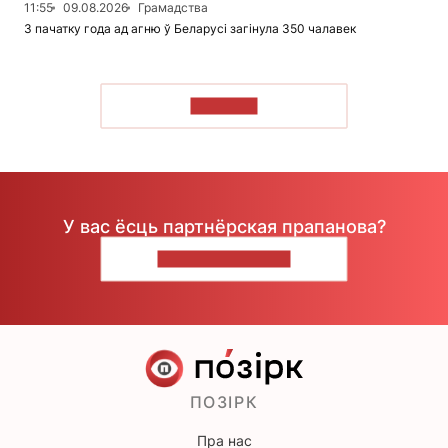
11:55
09.08.2026
Грамадства
З пачатку года ад агню ў Беларусі загінула 350 чалавек
ЧЫТАЦЬ
У вас ёсць партнёрская прапанова?
НАПІШЫЦЕ НАМ
ПОЗІРК
Пра нас