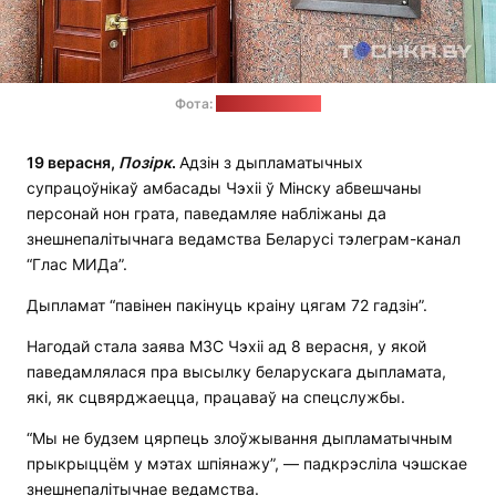
Фота:
Фота: tochka.by
19 верасня,
Позірк
.
Адзін з дыпламатычных
супрацоўнікаў амбасады Чэхіі ў Мінску абвешчаны
персонай нон грата, паведамляе набліжаны да
знешнепалітычнага ведамства Беларусі тэлеграм-канал
“Глас МИДа”.
Дыпламат “павінен пакінуць краіну цягам 72 гадзін”.
Нагодай стала заява МЗС Чэхіі ад 8 верасня, у якой
паведамлялася пра высылку беларускага дыпламата,
які, як сцвярджаецца, працаваў на спецслужбы.
“Мы не будзем цярпець злоўжывання дыпламатычным
прыкрыццём у мэтах шпіянажу”, — падкрэсліла чэшскае
знешнепалітычнае ведамства.