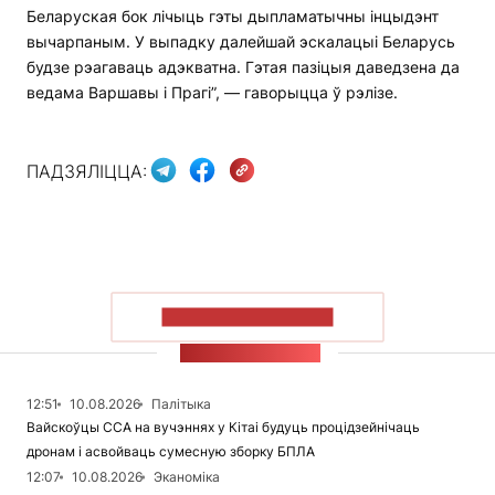
Беларуская бок лічыць гэты дыпламатычны інцыдэнт
вычарпаным. У выпадку далейшай эскалацыі Беларусь
будзе рэагаваць адэкватна. Гэтая пазіцыя даведзена да
ведама Варшавы і Прагі”, — гаворыцца ў рэлізе.
ПАДЗЯЛІЦЦА:
ПАКАЗАЦЬ БОЛЬШ
СТУЖКА НАВІН
12:51
10.08.2026
Палітыка
Вайскоўцы ССА на вучэннях у Кітаі будуць процідзейнічаць
дронам і асвойваць сумесную зборку БПЛА
12:07
10.08.2026
Эканоміка