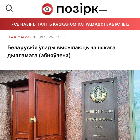
УСЕ НАВІНЫ
ПАЛІТЫКА
ЭКАНОМІКА
ГРАМАДСТВА
БЯСПЕКА
УСЕ
Палітыка
19.09.2025
15:31
Беларускія ўлады высылаюць чэшскага
дыпламата (абноўлена)