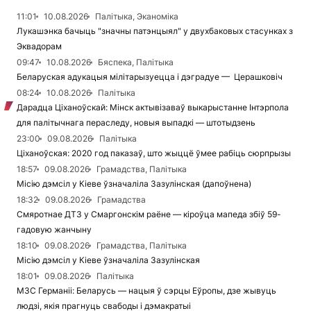
11:01
10.08.2026
Палітыка, Эканоміка
Лукашэнка бачыць "значны патэнцыял" у двухбаковых стасунках з
Эквадорам
09:47
10.08.2026
Бяспека, Палітыка
Беларуская адукацыя мілітарызуецца і дэградуе — Церашковіч
08:24
10.08.2026
Палітыка
Дарадца Ціханоўскай: Мінск актывізаваў выкарыстанне Інтэрпола
для палітычнага пераследу, новыя выпадкі — штотыдзень
23:00
09.08.2026
Палітыка
Ціханоўская: 2020 год паказаў, што жыццё ўмее рабіць сюрпрызы
18:57
09.08.2026
Грамадства, Палітыка
Місію дэмсіл у Кіеве ўзначаліла Зазулінская (дапоўнена)
18:32
09.08.2026
Грамадства
Смяротнае ДТЗ у Смаргонскім раёне — кіроўца мапеда збіў 59-
гадовую жанчыну
18:10
09.08.2026
Грамадства, Палітыка
Місію дэмсіл у Кіеве ўзначаліла Зазулінская
18:01
09.08.2026
Палітыка
МЗС Германіі: Беларусь — нацыя ў сэрцы Еўропы, дзе жывуць
людзі, якія прагнуць свабоды і дэмакратыі