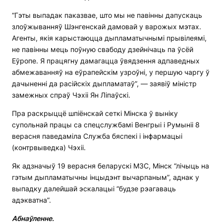
“Гэты выпадак паказвае, што мы не павінны дапускаць
злоўжыванняў Шэнгенскай дамовай у варожых мэтах.
Агенты, якія карыстаюцца дыпламатычнымі прывілеямі,
не павінны мець поўную свабоду дзейнічаць па ўсёй
Еўропе. Я працягну дамагацца ўвядзення адпаведных
абмежаванняў на еўрапейскім узроўні, у першую чаргу ў
дачыненні да расійскіх дыпламатаў”, — заявіў міністр
замежных спраў Чэхіі Ян Ліпаўскі.
Пра раскрыццё шпіёнскай сеткі Мінска ў выніку
супольнай працы са спецслужбамі Венгрыі і Румыніі 8
верасня паведаміла Служба бяспекі і інфармацыі
(контрвыведка) Чэхіі.
Як адзначыў 19 верасня беларускі МЗС, Мінск “лічыць на
гэтым дыпламатычны інцыдэнт вычарпаным”, аднак у
выпадку далейшай эскалацыі “будзе рэагаваць
адэкватна”.
Абнаўленне.