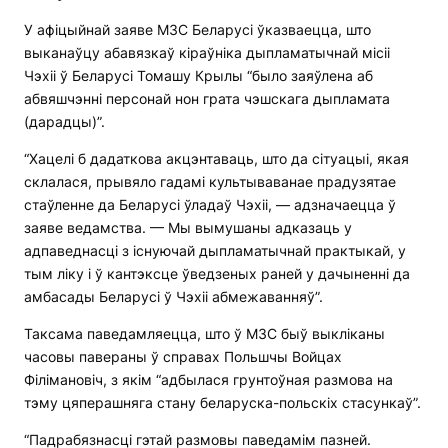
У афіцыйнай заяве МЗС Беларусі ўказваецца, што
выканаўцу абавязкаў кіраўніка дыпламатычнай місіі
Чэхіі ў Беларусі Томашу Крылы “было заяўлена аб
абвяшчэнні персонай нон грата чэшскага дыпламата
(дарадцы)”.
“Хацелі б дадаткова акцэнтаваць, што да сітуацыі, якая
склалася, прывяло гадамі культываванае прадузятае
стаўленне да Беларусі ўладаў Чэхіі, — адзначаецца ў
заяве ведамства. — Мы вымушаны адказаць у
адпаведнасці з існуючай дыпламатычнай практыкай, у
тым ліку і ў кантэксце ўведзеных раней у дачыненні да
амбасады Беларусі ў Чэхіі абмежаванняў”.
Таксама паведамляецца, што ў МЗС быў выкліканы
часовы павераны ў справах Польшчы Войцах
Філімановіч, з якім “адбылася грунтоўная размова на
тэму цяперашняга стану беларуска-польскіх стасункаў”.
“Падрабязнасці гэтай размовы паведамім пазней.