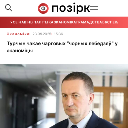
УСЕ НАВІНЫ
ПАЛІТЫКА
ЭКАНОМІКА
ГРАМАДСТВА
БЯСПЕКА
УСЕ
Эканоміка
23.09.2025
15:36
Турчын чакае чарговых “чорных лебедзяў” у
эканоміцы