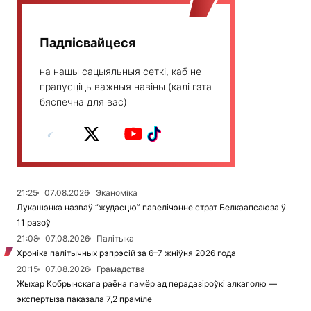
Падпісвайцеся
на нашы сацыяльныя сеткі, каб не
прапусціць важныя навіны (калі гэта
бяспечна для вас)
21:25
07.08.2026
Эканоміка
Лукашэнка назваў “жудасцю” павелічэнне страт Белкаапсаюза ў
11 разоў
21:08
07.08.2026
Палітыка
Хроніка палітычных рэпрэсій за 6–7 жніўня 2026 года
20:15
07.08.2026
Грамадства
Жыхар Кобрынскага раёна памёр ад перадазіроўкі алкаголю —
экспертыза паказала 7,2 праміле