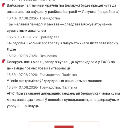
Вайскова-палітычнае кіраўніцтва Беларусі будзе прыцягнута да
адказнасці за саўдзел у расійскай агрэсіі — Латушка (падрабязна)
16:43
07.08.2026
Грамадства
Тры чалавекі памерлі ў Быхаве — следства мяркуе атручэнне
сурагатным алкаголем
16:26
07.08.2026
Грамадства
14-гадовы школьнік абстраляў з пнеўматычнага пісталета кіёск у
Лідзе
16:02
07.08.2026
Эканоміка
Беларусь пяты месяц запар з'яўляецца аўтсайдарам у ЕАЭС па
дынаміцы прамысловай вытворчасці
15:53
07.08.2026
Грамадства, Палітыка
У "спіс экстрэмістаў" дададзеныя яшчэ чатыры чалавекі
15:34
07.08.2026
Грамадства, Палітыка
АПК: Пры захаванні цяперашніх тэндэнцый беларуская мова хутка
можа застацца толькі ў невялікіх супольнасцях, а на дзяржаўным
узроўні — знікнуць
ЧЫТАЦЬ