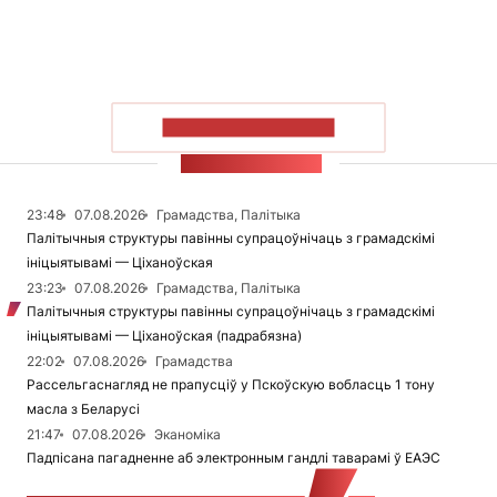
ПАКАЗАЦЬ БОЛЬШ
СТУЖКА НАВІН
23:48
07.08.2026
Грамадства, Палітыка
Палітычныя структуры павінны супрацоўнічаць з грамадскімі
ініцыятывамі — Ціханоўская
23:23
07.08.2026
Грамадства, Палітыка
Палітычныя структуры павінны супрацоўнічаць з грамадскімі
ініцыятывамі — Ціханоўская (падрабязна)
22:02
07.08.2026
Грамадства
Рассельгаснагляд не прапусціў у Пскоўскую вобласць 1 тону
масла з Беларусі
21:47
07.08.2026
Эканоміка
Падпісана пагадненне аб электронным гандлі таварамі ў ЕАЭС