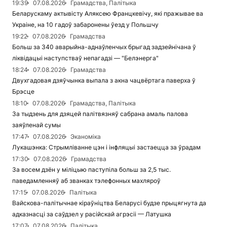
19:39
07.08.2026
Грамадства, Палітыка
Беларускаму актывісту Аляксею Францкевічу, які пражывае ва
Украіне, на 10 гадоў забаронены ўезд у Польшчу
19:22
07.08.2026
Грамадства
Больш за 340 аварыйна-аднаўленчых брыгад задзейнічана ў
ліквідацыі наступстваў непагадзі — "Белэнерга"
18:24
07.08.2026
Грамадства
Двухгадовая дзяўчынка выпала з акна чацвёртага паверха ў
Брэсце
18:10
07.08.2026
Грамадства, Палітыка
За тыдзень для дзяцей палітвязняў сабрана амаль палова
заяўленай сумы
17:47
07.08.2026
Эканоміка
Лукашэнка: Стрымліванне цэн і інфляцыі застаецца за ўрадам
17:30
07.08.2026
Грамадства
За восем дзён у міліцыю паступіла больш за 2,5 тыс.
паведамленняў аб званках тэлефонных махляроў
17:15
07.08.2026
Палітыка
Вайскова-палітычнае кіраўніцтва Беларусі будзе прыцягнута да
адказнасці за саўдзел у расійскай агрэсіі — Латушка
17:07
07.08.2026
Палітыка