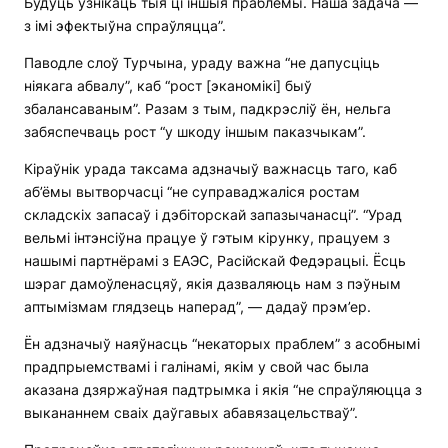
Будуць узнікаць тыя ці іншыя праблемы. Наша задача —
з імі эфектыўна спраўляцца”.
Паводле слоў Турчына, ураду важна “не дапусціць
ніякага абвалу”, каб “рост [эканомікі] быў
збалансаваным”. Разам з тым, падкрэсліў ён, нельга
забяспечваць рост “у шкоду іншым паказчыкам”.
Кіраўнік урада таксама адзначыў важнасць таго, каб
аб’ёмы вытворчасці “не суправаджаліся ростам
складскіх запасаў і дэбіторскай запазычанасці”. “Урад
вельмі інтэнсіўна працуе ў гэтым кірунку, працуем з
нашымі партнёрамі з ЕАЭС, Расійскай Федэрацыі. Ёсць
шэраг дамоўленасцяў, якія дазваляюць нам з пэўным
аптымізмам глядзець наперад”, — дадаў прэм’ер.
Ён адзначыў наяўнасць “некаторых праблем” з асобнымі
прадпрыемствамі і галінамі, якім у свой час была
аказана дзяржаўная падтрымка і якія “не спраўляюцца з
выкананнем сваіх даўгавых абавязацельстваў”.