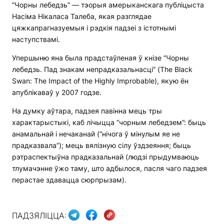
“Чорны лебедзь” — тэорыя амерыканскага публіцыста
Насіма Нікаласа Талеба, якая разглядае
цяжкапрагназуемыя і рэдкія падзеі з істотнымі
наступствамі.
Упершыню яна была прадстаўленая ў кнізе “Чорны
лебедзь. Пад знакам непрадказальнасці” (The Black
Swan: The Impact of the Highly Improbable), якую ён
апублікаваў у 2007 годзе.
На думку аўтара, падзея павінна мець тры
характарыстыкі, каб лічыцца “чорным лебедзем”: быць
анамальнай і нечаканай (“нічога ў мінулым яе не
прадказвала”); мець вялізную сілу ўздзеяння; быць
рэтраспектыўна прадказальнай (людзі прыдумваюць
тлумачэнне ўжо таму, што адбылося, пасля чаго падзея
перастае здавацца сюрпрызам).
ПАДЗЯЛІЦЦА: