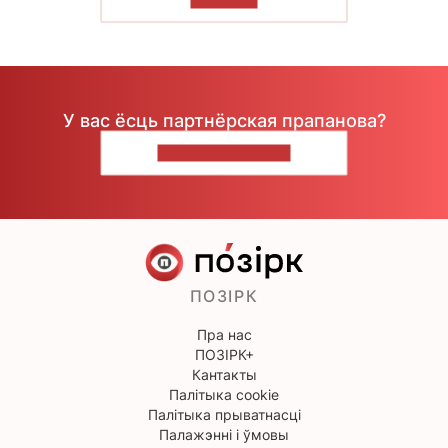
У вас ёсць партнёрская прапанова?
НАПІШЫЦЕ НАМ
ПОЗІРК
Пра нас
ПОЗІРК+
Кантакты
Палітыка cookie
Палітыка прыватнасці
Палажэнні і ўмовы