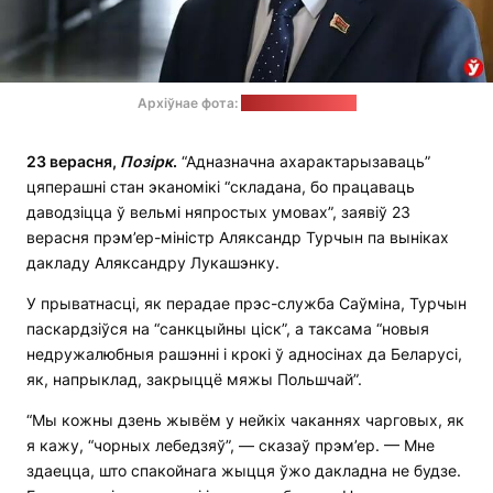
Архіўнае фота:
"Мінская праўда"
23 верасня,
Позірк
.
“Адназначна ахарактарызаваць”
цяперашні стан эканомікі “складана, бо працаваць
даводзіцца ў вельмі няпростых умовах”, заявіў 23
верасня прэм’ер-міністр Аляксандр Турчын па выніках
дакладу Аляксандру Лукашэнку.
У прыватнасці, як перадае прэс-служба Саўміна, Турчын
паскардзіўся на “санкцыйны ціск”, а таксама “новыя
недружалюбныя рашэнні і крокі ў адносінах да Беларусі,
як, напрыклад, закрыццё мяжы Польшчай”.
“Мы кожны дзень жывём у нейкіх чаканнях чарговых, як
я кажу, “чорных лебедзяў”, — сказаў прэм’ер. — Мне
здаецца, што спакойнага жыцця ўжо дакладна не будзе.