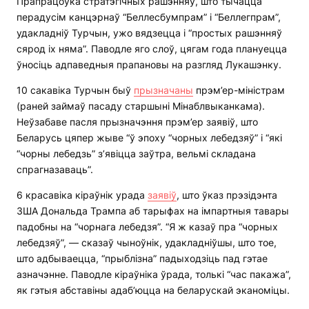
Прапрацоўка стратэгічных рашэнняў, што тычацца
перадусім канцэрнаў “Беллесбумпрам” і “Беллегпрам”,
удакладніў Турчын, ужо вядзецца і “простых рашэнняў
сярод іх няма”. Паводле яго слоў, цягам года плануецца
ўносіць адпаведныя прапановы на разгляд Лукашэнку.
10 сакавіка Турчын быў
прызначаны
прэм’ер-міністрам
(раней займаў пасаду старшыні Мінаблвыканкама).
Неўзабаве пасля прызначэння прэм’ер заявіў, што
Беларусь цяпер жыве “ў эпоху “чорных лебедзяў” і “які
“чорны лебедзь” з’явіцца заўтра, вельмі складана
спрагназаваць”.
6 красавіка кіраўнік урада
заявіў
, што ўказ прэзідэнта
ЗША Дональда Трампа аб тарыфах на імпартныя тавары
падобны на “чорнага лебедзя”. “Я ж казаў пра “чорных
лебедзяў”, — сказаў чыноўнік, удакладніўшы, што тое,
што адбываецца, “прыблізна” падыходзіць пад гэтае
азначэнне. Паводле кіраўніка ўрада, толькі “час пакажа”,
як гэтыя абставіны адаб’юцца на беларускай эканоміцы.