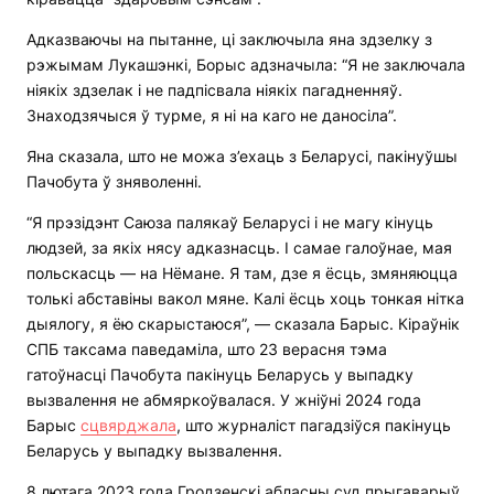
Адказваючы на пытанне, ці заключыла яна здзелку з
рэжымам Лукашэнкі, Борыс адзначыла: “Я не заключала
ніякіх здзелак і не падпісвала ніякіх пагадненняў.
Знаходзячыся ў турме, я ні на каго не даносіла”.
Яна сказала, што не можа з’ехаць з Беларусі, пакінуўшы
Пачобута ў зняволенні.
“Я прэзідэнт Саюза палякаў Беларусі і не магу кінуць
людзей, за якіх нясу адказнасць. І самае галоўнае, мая
польскасць — на Нёмане. Я там, дзе я ёсць, змяняюцца
толькі абставіны вакол мяне. Калі ёсць хоць тонкая нітка
дыялогу, я ёю скарыстаюся”, — сказала Барыс. Кіраўнік
СПБ таксама паведаміла, што 23 верасня тэма
гатоўнасці Пачобута пакінуць Беларусь у выпадку
вызвалення не абмяркоўвалася. У жніўні 2024 года
Барыс
сцвярджала
, што журналіст пагадзіўся пакінуць
Беларусь у выпадку вызвалення.
8 лютага 2023 года Гродзенскі абласны суд прыгаварыў