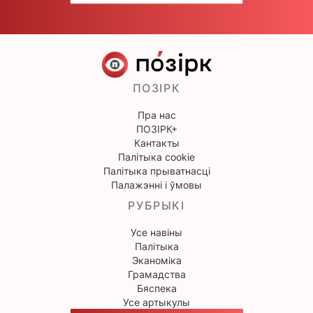
ПОЗІРК
Пра нас
ПОЗІРК+
Кантакты
Палітыка cookie
Палітыка прыватнасці
Палажэнні і ўмовы
РУБРЫКІ
Усе навіны
Палітыка
Эканоміка
Грамадства
Бяспека
Усе артыкулы