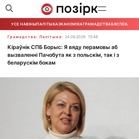
УСЕ НАВІНЫ
ПАЛІТЫКА
ЭКАНОМІКА
ГРАМАДСТВА
БЯСПЕКА
УСЕ
Грамадства
Палітыка
24.09.2025
15:48
Кіраўнік СПБ Борыс: Я вяду перамовы аб
вызваленні Пачобута як з польскім, так і з
беларускім бокам