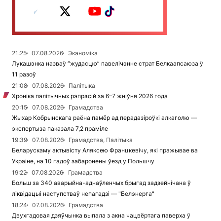
21:25
07.08.2026
Эканоміка
Лукашэнка назваў “жудасцю” павелічэнне страт Белкаапсаюза ў
11 разоў
21:08
07.08.2026
Палітыка
Хроніка палітычных рэпрэсій за 6–7 жніўня 2026 года
20:15
07.08.2026
Грамадства
Жыхар Кобрынскага раёна памёр ад перадазіроўкі алкаголю —
экспертыза паказала 7,2 праміле
19:39
07.08.2026
Грамадства, Палітыка
Беларускаму актывісту Аляксею Францкевічу, які пражывае ва
Украіне, на 10 гадоў забаронены ўезд у Польшчу
19:22
07.08.2026
Грамадства
Больш за 340 аварыйна-аднаўленчых брыгад задзейнічана ў
ліквідацыі наступстваў непагадзі — "Белэнерга"
18:24
07.08.2026
Грамадства
Двухгадовая дзяўчынка выпала з акна чацвёртага паверха ў