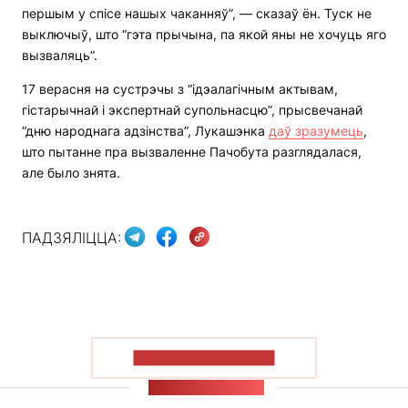
першым у спісе нашых чаканняў”, — сказаў ён. Туск не
выключыў, што “гэта прычына, па якой яны не хочуць яго
вызваляць”.
17 верасня на сустрэчы з “ідэалагічным актывам,
гістарычнай і экспертнай супольнасцю”, прысвечанай
“дню народнага адзінства”, Лукашэнка
даў зразумець
,
што пытанне пра вызваленне Пачобута разглядалася,
але было знята.
ПАДЗЯЛІЦЦА:
ПАКАЗАЦЬ БОЛЬШ
СТУЖКА НАВІН