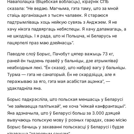
Наваполацка (Віцебская вобласць), кіраўнік СПБ
сказала: “Не ведаю. Магчыма, гэта таму, што за мной
стаіць арганізацыя з тысяч чалавек. Я стараюся
падтрымліваць хоць нейкую сувязь з Анджэем. Я не
хачу нікога падвяргаць небяспецы. Я хачу дапамагаць, а
не шкодзіць. І я рада, што ні Польшча, ні Беларусь не
пацярпелі праз маю дзейнасць”.
Паводле слоў Борыс, Пачобут цяпер важыць 73 кг,
раней ён тыдзень правёў у бальніцы, дзе атрымліваў
неабходныя лекі. “Ён сказаў, што набраў вагу ў бальніцы.
Турма — гэта не санаторый. Ён не скардзіцца, але я
перажываю за яго, гэта мая асабістая ацэнка”, —
удакладніла яна.
Борыс падкрэсліла, што польская меншасць у Беларусі
“не займаецца палітыкай”, не хоча “ніякай канфрантацыі”.
Яна адзначыла, што ў Беларусі больш за 3.000 дзяцей
вывучаюць польскую мову ў розных гарадах, сваю місію
Борыс бачыць у захаванні польскасці ў Беларусі і будзе
кіравацца “здаровым сэнсам”.