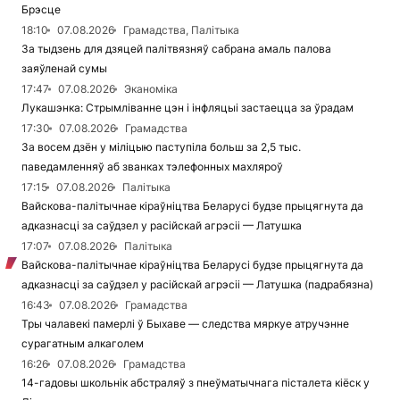
Брэсце
18:10
07.08.2026
Грамадства, Палітыка
За тыдзень для дзяцей палітвязняў сабрана амаль палова
заяўленай сумы
17:47
07.08.2026
Эканоміка
Лукашэнка: Стрымліванне цэн і інфляцыі застаецца за ўрадам
17:30
07.08.2026
Грамадства
За восем дзён у міліцыю паступіла больш за 2,5 тыс.
паведамленняў аб званках тэлефонных махляроў
17:15
07.08.2026
Палітыка
Вайскова-палітычнае кіраўніцтва Беларусі будзе прыцягнута да
адказнасці за саўдзел у расійскай агрэсіі — Латушка
17:07
07.08.2026
Палітыка
Вайскова-палітычнае кіраўніцтва Беларусі будзе прыцягнута да
адказнасці за саўдзел у расійскай агрэсіі — Латушка (падрабязна)
16:43
07.08.2026
Грамадства
Тры чалавекі памерлі ў Быхаве — следства мяркуе атручэнне
сурагатным алкаголем
16:26
07.08.2026
Грамадства
14-гадовы школьнік абстраляў з пнеўматычнага пісталета кіёск у