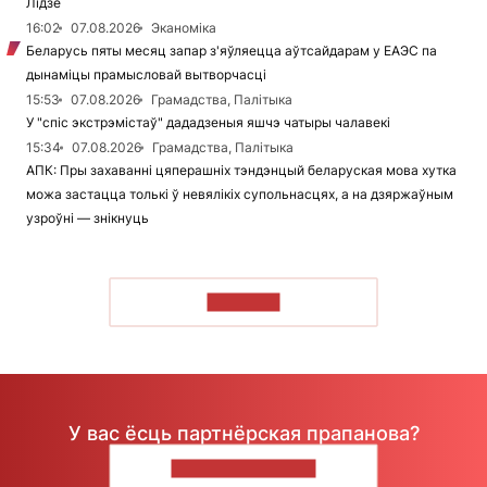
Лідзе
16:02
07.08.2026
Эканоміка
Беларусь пяты месяц запар з'яўляецца аўтсайдарам у ЕАЭС па
дынаміцы прамысловай вытворчасці
15:53
07.08.2026
Грамадства, Палітыка
У "спіс экстрэмістаў" дададзеныя яшчэ чатыры чалавекі
15:34
07.08.2026
Грамадства, Палітыка
АПК: Пры захаванні цяперашніх тэндэнцый беларуская мова хутка
можа застацца толькі ў невялікіх супольнасцях, а на дзяржаўным
узроўні — знікнуць
ЧЫТАЦЬ
У вас ёсць партнёрская прапанова?
НАПІШЫЦЕ НАМ