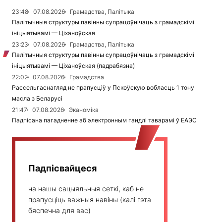
23:48
07.08.2026
Грамадства, Палітыка
Палітычныя структуры павінны супрацоўнічаць з грамадскімі
ініцыятывамі — Ціханоўская
23:23
07.08.2026
Грамадства, Палітыка
Палітычныя структуры павінны супрацоўнічаць з грамадскімі
ініцыятывамі — Ціханоўская (падрабязна)
22:02
07.08.2026
Грамадства
Рассельгаснагляд не прапусціў у Пскоўскую вобласць 1 тону
масла з Беларусі
21:47
07.08.2026
Эканоміка
Падпісана пагадненне аб электронным гандлі таварамі ў ЕАЭС
Падпісвайцеся
на нашы сацыяльныя сеткі, каб не
прапусціць важныя навіны (калі гэта
бяспечна для вас)