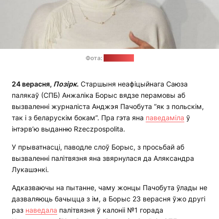
Фота:
hrodna.life
24 верасня,
Позірк
.
Старшыня неафіцыйнага Саюза
палякаў (СПБ) Анжаліка Борыс вядзе перамовы аб
вызваленні журналіста Анджэя Пачобута “як з польскім,
так і з беларускім бокам”. Пра гэта яна
паведаміла
ў
інтэрв’ю выданню Rzeczpospolita.
У прыватнасці, паводле слоў Борыс, з просьбай аб
вызваленні палітвязня яна звярнулася да Аляксандра
Лукашэнкі.
Адказваючы на пытанне, чаму жонцы Пачобута ўлады не
дазваляюць бачыцца з ім, а Борыс 23 верасня ўжо другі
раз
наведала
палітвязня ў калоніі №1 горада