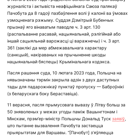
журналіста і актывіста неафіцыйнага Саюза палякаў
Пачобута да 8 гадоў пазбаўлення волі ў калоніі ва ўмовах
узмоцненага рэжыму. Суддзя Дзмітрый Бубенчык
прызнаў яго вінаватым паводле ч. 3 арт. 130
(распальванне расавай, нацыянальнай, рэлігійнай або
іншай сацыяльнай варожасці ці варажнечы) і ч. 3 арт.
361 (заклікі да мер абмежавальнага характару
(санкцый), накіраваных на прычыненне шкоды
нацыянальнай бяспецы) Крымінальнага кодэкса.
Пасля рашэння суда, 10 лютага 2023 года, Польшча на
нявызначаны тэрмін закрыла адзін з двух даступных
тады для падарожнікаў пунктаў пропуску — Баброўнікі
(з беларускага боку Бераставіца).
11 верасня, пасля прымусовага вывазу ў Літву больш за
50 зняволеных у межах угоды паміж Вашынгтонам і
Мінскам, прэм’ер-міністр Польшчы Дональд Туск
заявіў
,
што пытанне вызвалення Пачобута застаецца
прыярытэтам для Варшавы. “[Пачобут] з’яўляецца