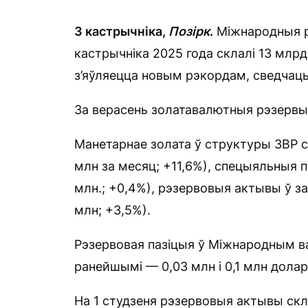
3 кастрычніка,
Позірк
.
Міжнародныя р
кастрычніка 2025 года склалі 13 млрд
з’яўляецца новым рэкордам, сведчаць
За верасень золатавалютныя рэзервы (
Манетарнае золата ў структуры ЗВР с
млн за месяц; +11,6%), спецыяльныя 
млн.; +0,4%), рэзервовыя актывы ў з
млн; +3,5%).
Рэзервовая пазіцыя ў Міжнародным в
ранейшымі — 0,03 млн і 0,1 млн долар
На 1 студзеня рэзервовыя актывы скл