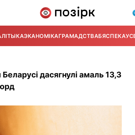
АЛІТЫКА
ЭКАНОМІКА
ГРАМАДСТВА
БЯСПЕКА
УС
Беларусі дасягнулі амаль 13,3
корд