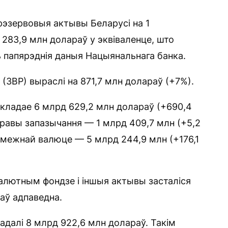
эзервовыя актывы Беларусі на 1
 283,9 млн долараў у эквіваленце, што
 папярэднія даныя Нацыянальнага банка.
ЗВР) выраслі на 871,7 млн ​​долараў (+7%).
кладае 6 млрд 629,2 млн долараў (+690,4
правы запазычання — 1 млрд 409,7 млн (+5,2
амежнай валюце — 5 млрд 244,9 млн (+176,1
алютным фондзе і іншыя актывы засталіся
аў адпаведна.
адалі 8 млрд 922,6 млн долараў. Такім