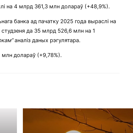
лі на 4 млрд 361,3 млн долараў (+48,9%).
га банка ад пачатку 2025 года выраслі на
 студзеня да 35 млрд 526,6 млн на 1
ркам”
аналіз даных рэгулятара.
2 млн долараў (+9,78%).