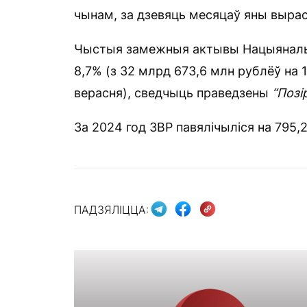
чынам, за дзевяць месяцаў яны вырас
Чыстыя замежныя актывы Нацыянальна
8,7% (з 32 млрд 673,6 млн рублёў на 1
верасня), сведчыць праведзены
“Позі
За 2024 год ЗВР павялічыліся на 795,
ПАДЗЯЛІЦЦА: