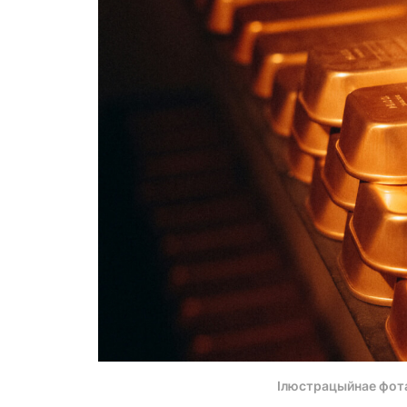
Ілюстрацыйнае фот