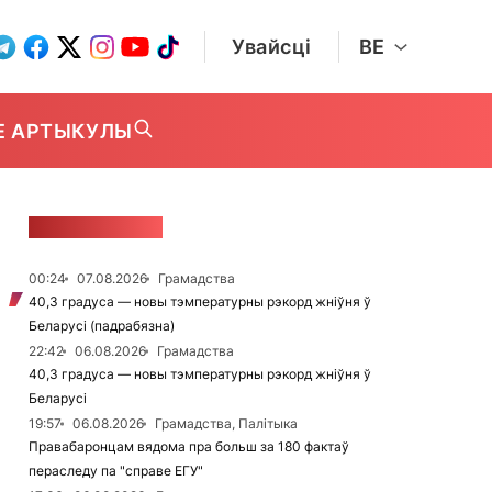
Увайсці
BE
Е АРТЫКУЛЫ
СТУЖКА НАВІН
00:24
07.08.2026
Грамадства
40,3 градуса — новы тэмпературны рэкорд жніўня ў
Беларусі (падрабязна)
22:42
06.08.2026
Грамадства
40,3 градуса — новы тэмпературны рэкорд жніўня ў
Беларусі
19:57
06.08.2026
Грамадства, Палітыка
Правабаронцам вядома пра больш за 180 фактаў
пераследу па "справе ЕГУ"