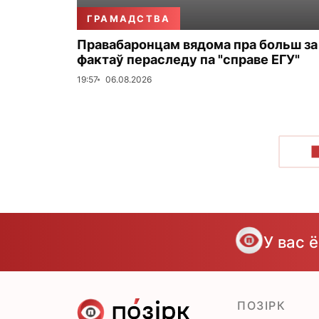
ГРАМАДСТВА
Правабаронцам вядома пра больш за
фактаў пераследу па "справе ЕГУ"
19:57
06.08.2026
У вас 
ПОЗІРК