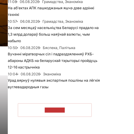
11:08
06.08.2026
Грамадства, Эканоміка
На аб'ектах АПК пашкоджаныя яшчэ дзве адзінкі
тэхнікі
10:57
06.08.2026
Грамадства, Эканоміка
За сем месяцаў насельніцтва Беларусі прадало на
1,3 млрд долараў больш наяўнай валюты, чым
набыло
10:50
06.08.2026
Бяспека, Палітыка
Вучэнні міратворчых сіл і падраздзяленняў РХБ-
абароны АДКБ на беларускай тэрыторыі пройдуць
12–16 кастрычніка
10:04
06.08.2026
Эканоміка
Урад вярнуў нулявыя экспартныя пошліны на лёгкія
вуглевадародныя газы
ЧЫТАЦЬ