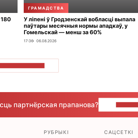
ГРАМАДСТВА
 180
У ліпені ў Гродзенскай вобласці выпала
паўтары месячныя нормы ападкаў, у
Гомельскай — менш за 60%
17:36
06.08.2026
ПАКАЗАЦЬ БОЛЬШ
ёсць партнёрская прапанова?
НАПІШЫ
РУБРЫКІ
САЦСЕТКІ