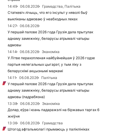
14:49
06.08.2026
Грамадства, Палітыка
Статкевіч лічыць, что яго інсульт у няволі быў
выкліканы адмоваю ў неабходных леках
14:27
06.08.2026
У першай палове 2026 года Грузія дала прытулак
аднаму замежніку, беларусы атрымалі чатыры
адмовы
14:14
06.08.2026
Эканоміка
У Літве перахопленая найбуйнейшая ў 2026 годзе
партыя нелегальных цыгарэт, у тым ліку з
беларускімі акцызнымі маркамі
14:11
06.08.2026
Палітыка
У першай палове 2026 года Грузія дала прытулак
аднаму замежніку, беларусы атрымалі чатыры
адмовы (падрабязна)
13:38
06.08.2026
Эканоміка
Долар, еўра і юань падаражэлі на біржавых таргах 6
жніўня
13:36
06.08.2026
Грамадства
Штогод афтальмолагі прымаюць у паліклініках