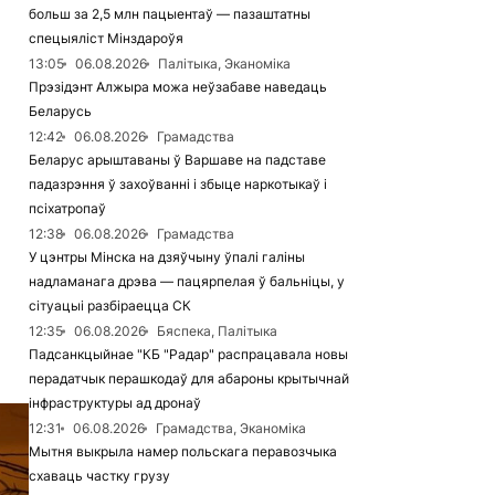
больш за 2,5 млн пацыентаў — пазаштатны
спецыяліст Мінздароўя
13:05
06.08.2026
Палітыка, Эканоміка
Прэзідэнт Алжыра можа неўзабаве наведаць
Беларусь
12:42
06.08.2026
Грамадства
Беларус арыштаваны ў Варшаве на падставе
падазрэння ў захоўванні і збыце наркотыкаў і
псіхатропаў
12:38
06.08.2026
Грамадства
У цэнтры Мінска на дзяўчыну ўпалі галіны
надламанага дрэва — пацярпелая ў бальніцы, у
сітуацыі разбіраецца СК
12:35
06.08.2026
Бяспека, Палітыка
Падсанкцыйнае "КБ "Радар" распрацавала новы
перадатчык перашкодаў для абароны крытычнай
інфраструктуры ад дронаў
12:31
06.08.2026
Грамадства, Эканоміка
Мытня выкрыла намер польскага перавозчыка
схаваць частку грузу