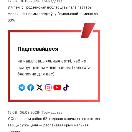
17:36
06.08.2026
Грамадства
У ліпені ў Гродзенскай вобласці выпала паўтары
месячныя нормы ападкаў, у Гомельскай — менш за
60%
Падпісвайцеся
на нашы сацыяльныя сеткі, каб не
прапусціць важныя навіны (калі гэта
бяспечна для вас)
15:08
06.08.2026
Грамадства
У Сенненскім раёне 62-гадовая жанчына пагражала
забіць сужыцеля — распачатая крымінальная
справа