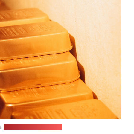
а:
Yana Hurska / unsplash.com