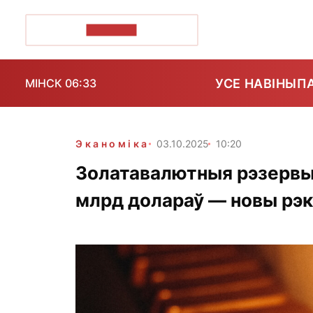
ПОЗІРК+
УСЕ НАВІНЫ
П
МІНСК 06:33
Эканоміка
03.10.2025
10:20
Золатавалютныя рэзервы 
млрд долараў — новы рэ