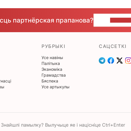
ёсць партнёрская прапанова?
НАПІШЫ
РУБРЫКІ
САЦСЕТКІ
Усе навіны
Палітыка
Эканоміка
Грамадства
насці
Бяспека
вы
Усе артыкулы
Знайшлі памылку? Вылучыце яе і націсніце Ctrl+Enter