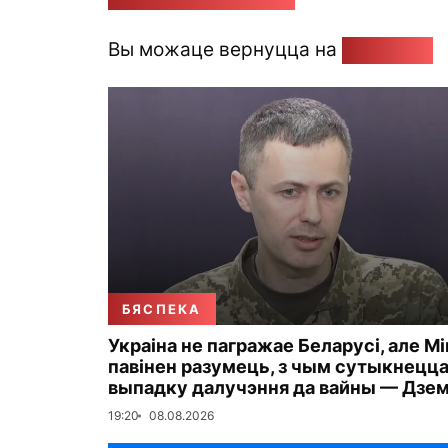
Вы можаце вернуцца на
Галоўную
БЯСПЕКА
Украіна не пагражае Беларусі, але М
павінен разумець, з чым сутыкнецца
выпадку далучэння да вайны — Дзе
19:20
08.08.2026