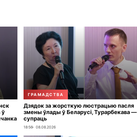
ГРАМАДСТВА
інск
Дзядок за жорсткую люстрацыю пасля
 ў
змены ўлады ў Беларусі, Турарбекава —
мчанка
супраць
18:56
08.08.2026