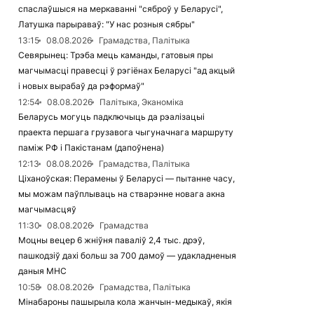
спаслаўшыся на меркаванні "сяброў у Беларусі",
Латушка парыраваў: "У нас розныя сябры"
13:15
08.08.2026
Грамадства, Палітыка
Севярынец: Трэба мець каманды, гатовыя пры
магчымасці правесці ў рэгіёнах Беларусі "ад акцый
і новых вырабаў да рэформаў"
12:54
08.08.2026
Палітыка, Эканоміка
Беларусь могуць падключыць да рэалізацыі
праекта першага грузавога чыгуначнага маршруту
паміж РФ і Пакістанам (дапоўнена)
12:13
08.08.2026
Грамадства, Палітыка
Ціханоўская: Перамены ў Беларусі — пытанне часу,
мы можам паўплываць на стварэнне новага акна
магчымасцяў
11:30
08.08.2026
Грамадства
Моцны вецер 6 жніўня паваліў 2,4 тыс. дрэў,
пашкодзіў дахі больш за 700 дамоў — удакладненыя
даныя МНС
10:58
08.08.2026
Грамадства, Палітыка
Мінабароны пашырыла кола жанчын-медыкаў, якія