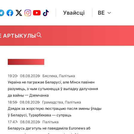
Увайсці
BE
Е АРТЫКУЛЫ
СТУЖКА НАВІН
19:20
08.08.2026
Бяспека, Палітыка
Украіна не пагражае Беларусі, але Мінск павінен
разумець, з чым сутыкнецца ў выпадку далучэння
да вайны — Дземчанка
18:56
08.08.2026
Грамадства, Палітыка
Дзядок за жорсткую люстрацыю пасля змены ўлады
ў Беларусі, Турарбекава — супраць
17:47
08.08.2026
Палітыка
Беларусь дагэтуль не паведаміла Euronews аб