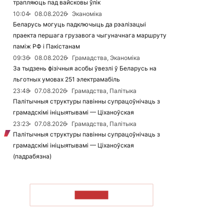
трапляюць пад вайсковы ўлік
10:04
08.08.2026
Эканоміка
Беларусь могуць падключыць да рэалізацыі
праекта першага грузавога чыгуначнага маршруту
паміж РФ і Пакістанам
09:36
08.08.2026
Грамадства, Эканоміка
За тыдзень фізічныя асобы ўвезлі ў Беларусь на
льготных умовах 251 электрамабіль
23:48
07.08.2026
Грамадства, Палітыка
Палітычныя структуры павінны супрацоўнічаць з
грамадскімі ініцыятывамі — Ціханоўская
23:23
07.08.2026
Грамадства, Палітыка
Палітычныя структуры павінны супрацоўнічаць з
грамадскімі ініцыятывамі — Ціханоўская
(падрабязна)
ЧЫТАЦЬ