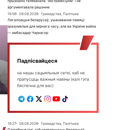
прызнанні тэлеканала "экстрэмісцкім" і не
аргументавала рашэнне
16:56
08.08.2026
Грамадства, Палітыка
Легалізацыя беларусаў, ушанаванне памяці
зразумелыя для мірнага часу, але ва Украіне вайна
— амбасадар Чарнагор
Падпісвайцеся
на нашы сацыяльныя сеткі, каб не
прапусціць важныя навіны (калі гэта
бяспечна для вас)
16:27
08.08.2026
Грамадства, Палітыка
Патрэбныя ідэі, каб разварушыць беларусаў