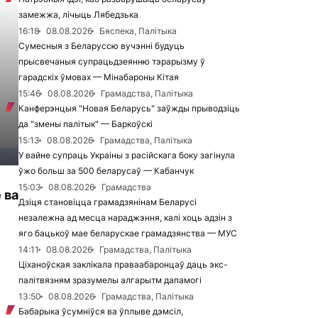
замежжа, лічыць Лябедзька
16:18
08.08.2026
Бяспека, Палітыка
Сумесныя з Беларуссю вучэнні будуць
прысвечаныя супрацьдзеянню тэрарызму ў
гарадскіх ўмовах — Мінабароны Кітая
15:46
08.08.2026
Грамадства, Палітыка
Канферэнцыя "Новая Беларусь" заўжды прыводзіць
да "змены палітык" — Баркоўскі
15:13
08.08.2026
Грамадства, Палітыка
У вайне супраць Украіны з расійскага боку загінула
ўжо больш за 500 беларусаў — Кабанчук
15:03
08.08.2026
Грамадства
 ва
Дзіця становіцца грамадзянінам Беларусі
незалежна ад месца нараджэння, калі хоць адзін з
яго бацькоў мае беларускае грамадзянства — МУС
14:11
08.08.2026
Грамадства, Палітыка
Ціханоўская заклікала праваабаронцаў даць экс-
палітвязням зразумелы алгарытм дапамогі
13:50
08.08.2026
Грамадства, Палітыка
Бабарыка ўсумніўся ва ўплыве дэмсіл,