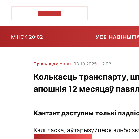
ПОЗІРК+
УСЕ НАВІНЫ
П
МІНСК 20:02
Грамадства
03.10.2025
12:02
Колькасць транспарту, шт
апошнія 12 месяцаў павял
Кантэнт даступны толькі падпіс
Калі ласка, аўтарызуйцеся альбо зв
pozirk@pozirk.online