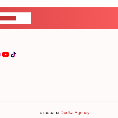
ЦЕ НАМ
створана
Dudka.Agency