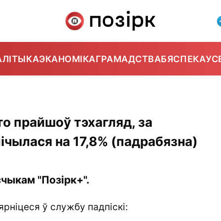
АЛІТЫКА
ЭКАНОМІКА
ГРАМАДСТВА
БЯСПЕКА
УС
о прайшоў тэхагляд, за
ічылася на 17,8% (падрабязна)
чыкам "Позірк+".
ярніцеся ў службу падпіскі: