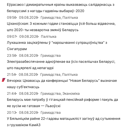
Еўрасаюз і дэмакратычныя краіны выказваюць салідарнасць з
беларусамі з нагоды гадавіны выбараў-2020
09:56
09.08.2026
Грамадства, Палітыка
Ціханоўская: З кожным годам становіцца ўсё больш відавочна,
што 2020-ты незваротна змяніў Беларусь
09:07
09.08.2026
Палітыка
Лукашэнка зацікаўлены ў "нарошчванні супрацоўніцтва" з
Сінгапурам
23:56
08.08.2026
Грамадства
Электразабеспячэнне адноўленае ва ўсіх паселішчах Беларусі,
што пацярпелі ад непагадзі
21:54
08.08.2026
Грамадства, Палітыка
Вячорка: Цікавасць да канферэнцыі "Новая Беларусь" вызначае
нашу суб'ектнасць
21:44
08.08.2026
Грамадства, Эканоміка
Беларусь мае патрэбу ў гіганцкай пенсійнай рэформе і пакуль да
яе зусім не гатовая — Львоўскі
20:13
08.08.2026
Грамадства
У Бялыніцкім раёне 22-гадовы матацыкліст загінуў ад сутыкнення
з грузавіком КамАЗ