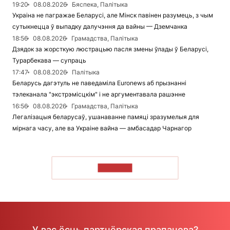
19:20
08.08.2026
Бяспека, Палітыка
Украіна не пагражае Беларусі, але Мінск павінен разумець, з чым
сутыкнецца ў выпадку далучэння да вайны — Дземчанка
18:56
08.08.2026
Грамадства, Палітыка
Дзядок за жорсткую люстрацыю пасля змены ўлады ў Беларусі,
Турарбекава — супраць
17:47
08.08.2026
Палітыка
Беларусь дагэтуль не паведаміла Euronews аб прызнанні
тэлеканала "экстрэмісцкім" і не аргументавала рашэнне
16:56
08.08.2026
Грамадства, Палітыка
Легалізацыя беларусаў, ушанаванне памяці зразумелыя для
мірнага часу, але ва Украіне вайна — амбасадар Чарнагор
ЧЫТАЦЬ
У вас ёсць партнёрская прапанова?