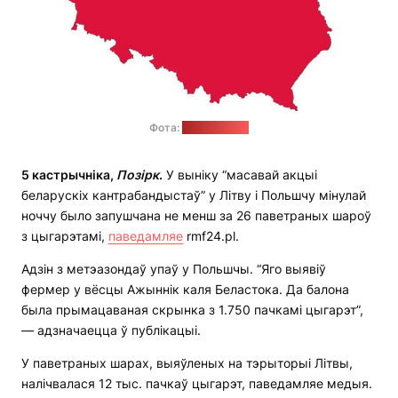
Фота:
pixabay.com
5 кастрычніка,
Позірк
.
У выніку “масавай акцыі
беларускіх кантрабандыстаў” у Літву і Польшчу мінулай
ноччу было запушчана не менш за 26 паветраных шароў
з цыгарэтамі,
паведамляе
rmf24.pl.
Адзін з метэазондаў упаў у Польшчы. “Яго выявіў
фермер у вёсцы Ажыннік каля Беластока. Да балона
была прымацаваная скрынка з 1.750 пачкамі цыгарэт”,
— адзначаецца ў публікацыі.
У паветраных шарах, выяўленых на тэрыторыі Літвы,
налічвалася 12 тыс. пачкаў цыгарэт, паведамляе медыя.