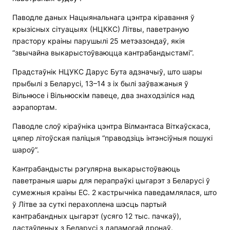
Паводле даных Нацыянальнага цэнтра кіравання ў
крызісных сітуацыях (НЦККС) Літвы, паветраную
прастору краіны парушылі 25 метэазондаў, якія
“звычайна выкарыстоўваюцца кантрабандыстамі”.
Прадстаўнік НЦУКС Дарус Бута адзначыў, што шары
прыбылі з Беларусі, 13–14 з іх былі заўважаныя ў
Вільнюсе і Вільнюскім павеце, два знаходзіліся над
аэрапортам.
Паводле слоў кіраўніка цэнтра Вілмантаса Віткаўскаса,
цяпер літоўская паліцыя “праводзіць інтэнсіўныя пошукі
шароў”.
Кантрабандысты рэгулярна выкарыстоўваюць
паветраныя шары для перапраўкі цыгарэт з Беларусі ў
сумежныя краіны ЕС. 2 кастрычніка паведамлялася, што
ў Літве за суткі перахоплена шэсць партый
кантрабандных цыгарэт (усяго 12 тыс. пачкаў),
дастаўленых з Беларусі з дапамогай дронаў.