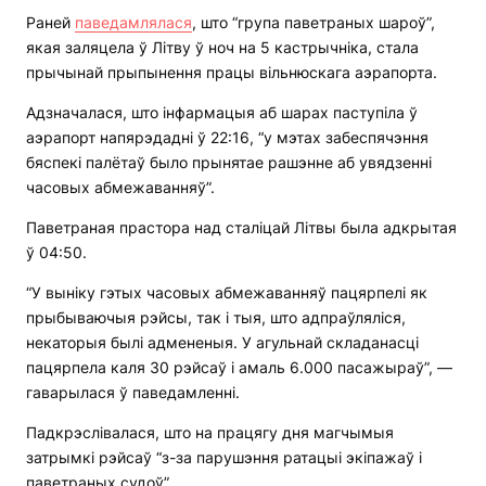
Раней
паведамлялася
, што “група паветраных шароў”,
якая заляцела ў Літву ў ноч на 5 кастрычніка, стала
прычынай прыпынення працы вільнюскага аэрапорта.
Адзначалася, што інфармацыя аб шарах паступіла ў
аэрапорт напярэдадні ў 22:16, “у мэтах забеспячэння
бяспекі палётаў было прынятае рашэнне аб увядзенні
часовых абмежаванняў”.
Паветраная прастора над сталіцай Літвы была адкрытая
ў 04:50.
“У выніку гэтых часовых абмежаванняў пацярпелі як
прыбываючыя рэйсы, так і тыя, што адпраўляліся,
некаторыя былі адмененыя. У агульнай складанасці
пацярпела каля 30 рэйсаў і амаль 6.000 пасажыраў”, —
гаварылася ў паведамленні.
Падкрэслівалася, што на працягу дня магчымыя
затрымкі рэйсаў “з-за парушэння ратацыі экіпажаў і
паветраных судоў”.