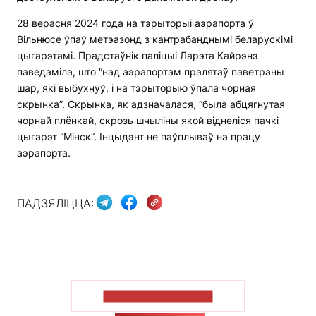
28 верасня 2024 года на тэрыторыі аэрапорта ў
Вільнюсе ўпаў метэазонд з кантрабанднымі беларускімі
цыгарэтамі. Прадстаўнік паліцыі Ларэта Кайрэнэ
паведаміла, што “над аэрапортам пралятаў паветраны
шар, які выбухнуў, і на тэрыторыю ўпала чорная
скрынка”. Скрынка, як адзначалася, “была абцягнутая
чорнай плёнкай, скрозь шчыліны якой віднеліся пачкі
цыгарэт “Мінск”. Інцыдэнт не паўплываў на працу
аэрапорта.
ПАДЗЯЛІЦЦА:
ПАКАЗАЦЬ БОЛЬШ