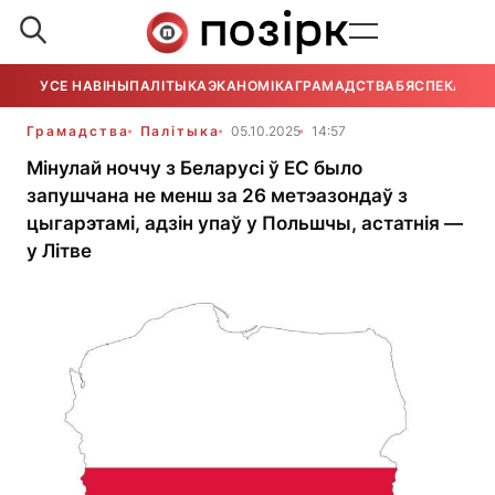
УСЕ НАВІНЫ
ПАЛІТЫКА
ЭКАНОМІКА
ГРАМАДСТВА
БЯСПЕКА
УСЕ
Грамадства
Палітыка
05.10.2025
14:57
Мінулай ноччу з Беларусі ў ЕС было
запушчана не менш за 26 метэазондаў з
цыгарэтамі, адзін упаў у Польшчы, астатнія —
у Літве