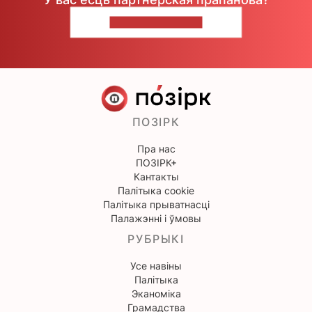
НАПІШЫЦЕ НАМ
ПОЗІРК
Пра нас
ПОЗІРК+
Кантакты
Палітыка cookie
Палітыка прыватнасці
Палажэнні і ўмовы
РУБРЫКІ
Усе навіны
Палітыка
Эканоміка
Грамадства