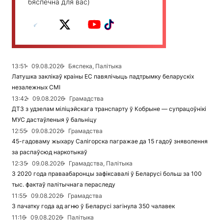
бяспечна для вас)
13:51
09.08.2026
Бяспека, Палітыка
Латушка заклікаў краіны ЕС павялічыць падтрымку беларускіх
незалежных СМІ
13:42
09.08.2026
Грамадства
ДТЗ з удзелам міліцэйскага транспарту ў Кобрыне — супрацоўнікі
МУС дастаўленыя ў бальніцу
12:55
09.08.2026
Грамадства
45-гадоваму жыхару Салігорска пагражае да 15 гадоў зняволення
за распаўсюд наркотыкаў
12:35
09.08.2026
Грамадства, Палітыка
З 2020 года праваабаронцы зафіксавалі ў Беларусі больш за 100
тыс. фактаў палітычнага пераследу
11:55
09.08.2026
Грамадства
З пачатку года ад агню ў Беларусі загінула 350 чалавек
11:16
09.08.2026
Палітыка