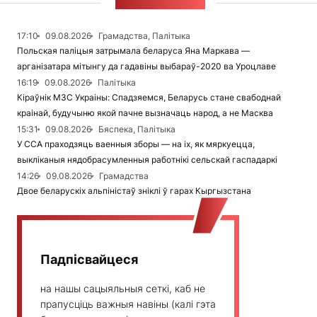
СТУЖКА НАВІН
17:10
09.08.2026
Грамадства, Палітыка
Польская паліцыя затрымала беларуса Яна Маркава —
арганізатара мітынгу да гадавіны выбараў-2020 ва Уроцлаве
16:19
09.08.2026
Палітыка
Кіраўнік МЗС Украіны: Спадзяемся, Беларусь стане свабоднай
краінай, будучыню якой пачне вызначаць народ, а не Масква
15:31
09.08.2026
Бяспека, Палітыка
У ССА праходзяць ваенныя зборы — на іх, як мяркуецца,
выкліканыя нядобрасумленныя работнікі сельскай гаспадаркі
14:26
09.08.2026
Грамадства
Двое беларускіх альпіністаў зніклі ў гарах Кыргызстана
Падпісвайцеся
на нашы сацыяльныя сеткі, каб не
прапусціць важныя навіны (калі гэта