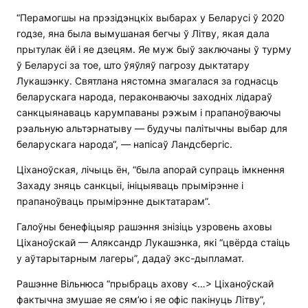
“Перамогшы на прэзідэнцкіх выбарах у Беларусі ў 2020
годзе, яна была вымушаная бегчы ў Літву, якая дала
прытулак ёй і яе дзецям. Яе муж быў заключаны ў турму
ў Беларусі за тое, што ўяўляў пагрозу дыктатару
Лукашэнку. Святлана нястомна змагалася за годнасць
беларускага народа, пераконваючы заходніх лідараў
санкцыянаваць карумпаваны рэжым і прапаноўваючы
рэальную альтэрнатыву — будучы палітычны выбар для
беларускага народа“, — напісаў Ландсбергіс.
Ціханоўская, лічыць ён, “была апорай супраць імкнення
Захаду зняць санкцыі, ініцыяваць прымірэнне і
прапаноўваць прымірэнне дыктатарам”.
Галоўны бенефіцыяр рашэння знізіць узровень аховы
Ціханоўскай — Аляксандр Лукашэнка, які “цвёрда стаіць
у аўтарытарным лагеры”, дадаў экс-дыпламат.
Рашэнне Вільнюса “прыбраць ахову <…> Ціханоўскай
фактычна змушае яе сям’ю і яе офіс пакінуць Літву”,