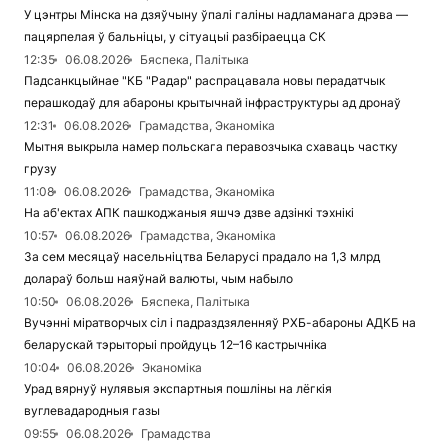
У цэнтры Мінска на дзяўчыну ўпалі галіны надламанага дрэва —
пацярпелая ў бальніцы, у сітуацыі разбіраецца СК
12:35
06.08.2026
Бяспека, Палітыка
Падсанкцыйнае "КБ "Радар" распрацавала новы перадатчык
перашкодаў для абароны крытычнай інфраструктуры ад дронаў
12:31
06.08.2026
Грамадства, Эканоміка
Мытня выкрыла намер польскага перавозчыка схаваць частку
грузу
11:08
06.08.2026
Грамадства, Эканоміка
На аб'ектах АПК пашкоджаныя яшчэ дзве адзінкі тэхнікі
10:57
06.08.2026
Грамадства, Эканоміка
За сем месяцаў насельніцтва Беларусі прадало на 1,3 млрд
долараў больш наяўнай валюты, чым набыло
10:50
06.08.2026
Бяспека, Палітыка
Вучэнні міратворчых сіл і падраздзяленняў РХБ-абароны АДКБ на
беларускай тэрыторыі пройдуць 12–16 кастрычніка
10:04
06.08.2026
Эканоміка
Урад вярнуў нулявыя экспартныя пошліны на лёгкія
вуглевадародныя газы
09:55
06.08.2026
Грамадства