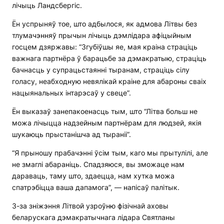
лічыць Ландсбергіс.
Ён успрыняў тое, што адбылося, як адмова Літвы без
тлумачэнняў прычын лічыць дэмлідара афіцыйным
госцем дзяржавы: “Згубіўшы яе, мая краіна страціць
важнага партнёра ў барацьбе за дэмакратыю, страціць
бачнасць у супрацьстаянні тыранам, страціць сілу
голасу, неабходную невялікай краіне для абароны сваіх
нацыянальных інтарэсаў у свеце”.
Ён выказаў занепакоенасць тым, што “Літва больш не
можа лічыцца надзейным партнёрам для людзей, якія
шукаюць прыстанішча ад тыраніі”.
“Я прыношу прабачэнні ўсім тым, каго мы прытулілі, але
не змаглі абараніць. Спадзяюся, вы зможаце нам
дараваць, таму што, здаецца, нам хутка можа
спатрэбіцца ваша дапамога”, — напісаў палітык.
З-за зніжэння Літвой узроўню фізічнай аховы
беларускага дэмакратычнага лідара Святланы