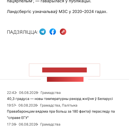
пацярпелым“, — гаварылася ў публікацыі.
Ландсбергіс узначальваў МЗС у 2020–2024 гадах.
ПАДЗЯЛІЦЦА:
ПАКАЗАЦЬ БОЛЬШ
СТУЖКА НАВІН
22:42
06.08.2026
Грамадства
40,3 градуса — новы тэмпературны рэкорд жніўня ў Беларусі
19:57
06.08.2026
Грамадства, Палітыка
Правабаронцам вядома пра больш за 180 фактаў пераследу па
"справе ЕГУ"
17:36
06.08.2026
Грамадства