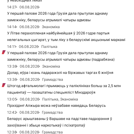
ў неабходных леках
14:27
06.08.2026
У першай палове 2026 года Грузія дала прытулак аднаму
замежніку, беларусы атрымалі чатыры адмовы
14:14
06.08.2026
Эканоміка
У Літве перахопленая найбуйнейшая ў 2026 годзе партыя
нелегальных цыгарэт, у тым ліку з беларускімі акцызнымі маркамі
14:11
06.08.2026
Палітыка
У першай палове 2026 года Грузія дала прытулак аднаму
замежніку, беларусы атрымалі чатыры адмовы (падрабязна)
13:38
06.08.2026
Эканоміка
Долар, еўра і юань падаражэлі на біржавых таргах 6 жніўня
13:36
06.08.2026
Грамадства
Штогод афтальмолагі прымаюць у паліклініках больш за 2,5 млн
пацыентаў — пазаштатны спецыяліст Мінздароўя
13:05
06.08.2026
Палітыка, Эканоміка
Прэзідэнт Алжыра можа неўзабаве наведаць Беларусь
12:42
06.08.2026
Грамадства
Беларус арыштаваны ў Варшаве на падставе падазрэння ў
захоўванні і збыце наркотыкаў і псіхатропаў
12:38
06.08.2026
Грамадства