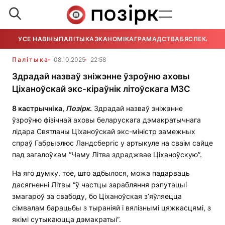
УСЕ НАВІНЫ
ПАЛІТЫКА
ЭКАНОМІКА
ГРАМАДСТВА
БЯСПЕКА
УСЕ
Палітыка
08.10.2025
22:58
Здрадай назваў зніжэнне ўзроўню аховы
Ціханоўскай экс-кіраўнік літоўскага МЗС
8 кастрычніка,
Позірк
.
Здрадай назваў зніжэнне
ўзроўню фізічнай аховы беларускага дэмакратычнага
лідара Святланы Ціханоўскай экс-міністр замежных
спраў Габрыэлюс Ландсбергіс у артыкуле на сваім сайце
пад загалоўкам “Чаму Літва здраджвае Ціханоўскую”.
На яго думку, тое, што адбылося, можа падарваць
дасягненні Літвы “ў частцы зарабляння рэпутацыі
змагароў за свабоду, бо Ціханоўская з’яўляецца
сімвалам барацьбы з тыраніяй і вялізнымі цяжкасцямі, з
якімі сутыкаюцца дэмакратыі”.