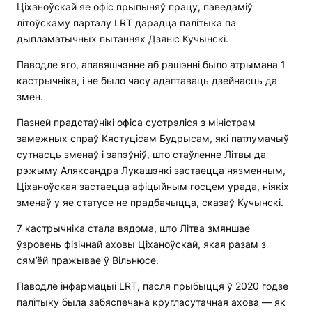
Ціханоўскай яе офіс прыпыняў працу, паведаміў
літоўскаму парталу LRT дарадца палітыка па
дыпламатычных пытаннях Дзяніс Кучынскі.
Паводле яго, апавяшчэнне аб рашэнні было атрымана 1
кастрычніка, і не было часу адаптаваць дзейнасць да
змен.
Пазней прадстаўнікі офіса сустрэліся з міністрам
замежных спраў Кястуцісам Будрысам, які патлумачыў
сутнасць зменаў і запэўніў, што стаўленне Літвы да
рэжыму Аляксандра Лукашэнкі застаецца нязменным,
Ціханоўская застаецца афіцыйным госцем урада, ніякіх
зменаў у яе статусе не прадбачыцца, сказаў Кучынскі.
7 кастрычніка стала вядома, што Літва змяншае
ўзровень фізічнай аховы Ціханоўскай, якая разам з
сям’ёй пражывае ў Вільнюсе.
Паводле інфармацыі LRT, пасля прыбыцця ў 2020 годзе
палітыку была забяспечана кругласутачная ахова — як