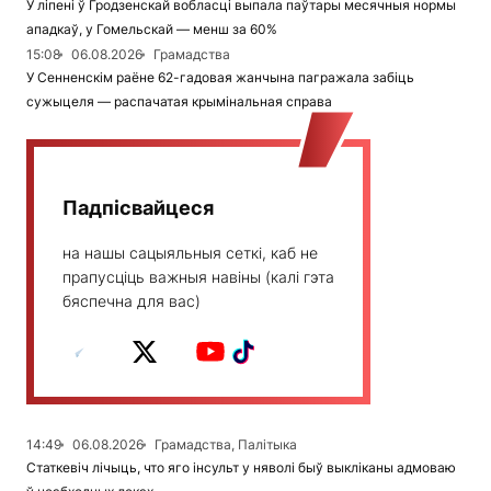
У ліпені ў Гродзенскай вобласці выпала паўтары месячныя нормы
ападкаў, у Гомельскай — менш за 60%
15:08
06.08.2026
Грамадства
У Сенненскім раёне 62-гадовая жанчына пагражала забіць
сужыцеля — распачатая крымінальная справа
Падпісвайцеся
на нашы сацыяльныя сеткі, каб не
прапусціць важныя навіны (калі гэта
бяспечна для вас)
14:49
06.08.2026
Грамадства, Палітыка
Статкевіч лічыць, что яго інсульт у няволі быў выкліканы адмоваю