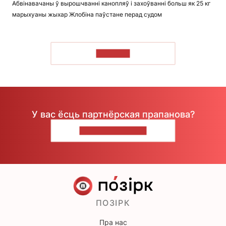
Абвінавачаны ў вырошчванні канопляў і захоўванні больш як 25 кг
марыхуаны жыхар Жлобіна паўстане перад судом
ЧЫТАЦЬ
У вас ёсць партнёрская прапанова?
НАПІШЫЦЕ НАМ
ПОЗІРК
Пра нас