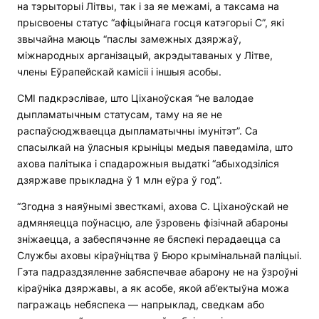
на тэрыторыі Літвы, так і за яе межамі, а таксама на
прысвоены статус “афіцыйнага госця катэгорыі С”, які
звычайна маюць “паслы замежных дзяржаў,
міжнародных арганізацый, акрэдытаваных у Літве,
члены Еўрапейскай камісіі і іншыя асобы.
СМІ падкрэслівае, што Ціханоўская “не валодае
дыпламатычным статусам, таму на яе не
распаўсюджваецца дыпламатычны імунітэт”. Са
спасылкай на ўласныя крыніцы медыя паведаміла, што
ахова палітыка і спадарожныя выдаткі “абыходзіліся
дзяржаве прыкладна ў 1 млн еўра ў год”.
“Згодна з наяўнымі звесткамі, ахова С. Ціханоўскай не
адмяняецца поўнасцю, але ўзровень фізічнай абароны
зніжаецца, а забеспячэнне яе бяспекі перадаецца са
Службы аховы кіраўніцтва ў Бюро крымінальнай паліцыі.
Гэта падраздзяленне забяспечвае абарону не на ўзроўні
кіраўніка дзяржавы, а як асобе, якой аб’ектыўна можа
пагражаць небяспека — напрыклад, сведкам або