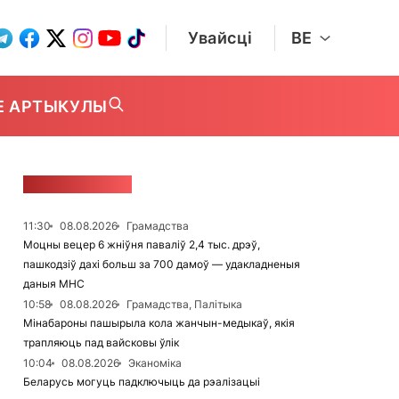
Увайсці
BE
Е АРТЫКУЛЫ
СТУЖКА НАВІН
11:30
08.08.2026
Грамадства
Моцны вецер 6 жніўня паваліў 2,4 тыс. дрэў,
пашкодзіў дахі больш за 700 дамоў — удакладненыя
даныя МНС
10:58
08.08.2026
Грамадства, Палітыка
Мінабароны пашырыла кола жанчын-медыкаў, якія
трапляюць пад вайсковы ўлік
10:04
08.08.2026
Эканоміка
Беларусь могуць падключыць да рэалізацыі