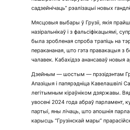
садзейнічаць” рэалізацыі новых гандл
Мясцовыя выбары ў Грузіі, якія прайш
назіральнікаў і з фальсіфікацыямі, су
была зробленая спроба трапіць на тэ
перакананая, што гэта правакацыя з б
чалавек. Кабахідзэ анансаваў новыя 
Дзейным — шостым — прэзідэнтам Груз
Апазіцыя і папярэдніца Кавелашвілі С
легітымным кіраўніком дзяржавы. Вядо
увосені 2024 года абраў парламент, к
партыі, яны лічаць, што апошнія парл
карысць “Грузінскай мары” прарасійска