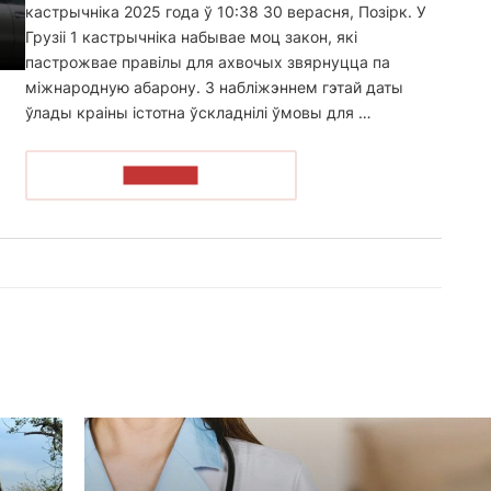
кастрычніка 2025 года ў 10:38 30 верасня, Позірк. У
Грузіі 1 кастрычніка набывае моц закон, які
пастрожвае правілы для ахвочых звярнуцца па
міжнародную абарону. З набліжэннем гэтай даты
ўлады краіны істотна ўскладнілі ўмовы для …
ЧЫТАЦЬ