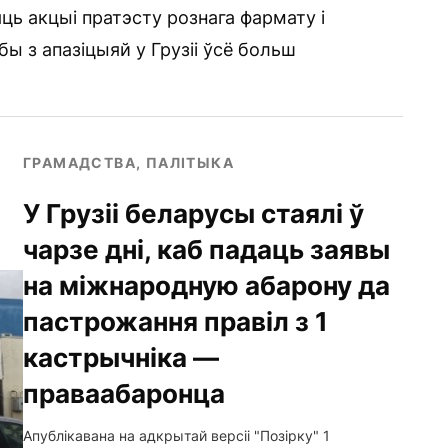
ць акцыі пратэсту рознага фармату і
ы з апазіцыяй у Грузіі ўсё больш
ГРАМАДСТВА, ПАЛІТЫКА
У Грузіі беларусы стаялі ў
чарзе дні, каб падаць заявы
на міжнародную абарону да
пастрожання правіл з 1
кастрычніка —
праваабаронца
Апублікавана на адкрытай версіі "Позірку" 1