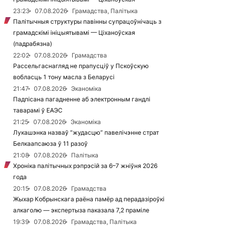
23:23
07.08.2026
Грамадства, Палітыка
Палітычныя структуры павінны супрацоўнічаць з
грамадскімі ініцыятывамі — Ціханоўская
(падрабязна)
22:02
07.08.2026
Грамадства
Рассельгаснагляд не прапусціў у Пскоўскую
вобласць 1 тону масла з Беларусі
21:47
07.08.2026
Эканоміка
Падпісана пагадненне аб электронным гандлі
таварамі ў ЕАЭС
21:25
07.08.2026
Эканоміка
Лукашэнка назваў “жудасцю” павелічэнне страт
Белкаапсаюза ў 11 разоў
21:08
07.08.2026
Палітыка
Хроніка палітычных рэпрэсій за 6–7 жніўня 2026
года
20:15
07.08.2026
Грамадства
Жыхар Кобрынскага раёна памёр ад перадазіроўкі
алкаголю — экспертыза паказала 7,2 праміле
19:39
07.08.2026
Грамадства, Палітыка