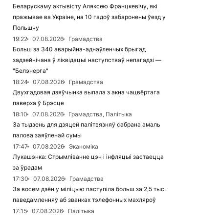
Беларускаму актывісту Аляксею Францкевічу, які
пражывае ва Украіне, на 10 гадоў забаронены ўезд у
Польшчу
19:22
07.08.2026
Грамадства
Больш за 340 аварыйна-аднаўленчых брыгад
задзейнічана ў ліквідацыі наступстваў непагадзі —
"Белэнерга"
18:24
07.08.2026
Грамадства
Двухгадовая дзяўчынка выпала з акна чацвёртага
паверха ў Брэсце
18:10
07.08.2026
Грамадства, Палітыка
За тыдзень для дзяцей палітвязняў сабрана амаль
палова заяўленай сумы
17:47
07.08.2026
Эканоміка
Лукашэнка: Стрымліванне цэн і інфляцыі застаецца
за ўрадам
17:30
07.08.2026
Грамадства
За восем дзён у міліцыю паступіла больш за 2,5 тыс.
паведамленняў аб званках тэлефонных махляроў
17:15
07.08.2026
Палітыка