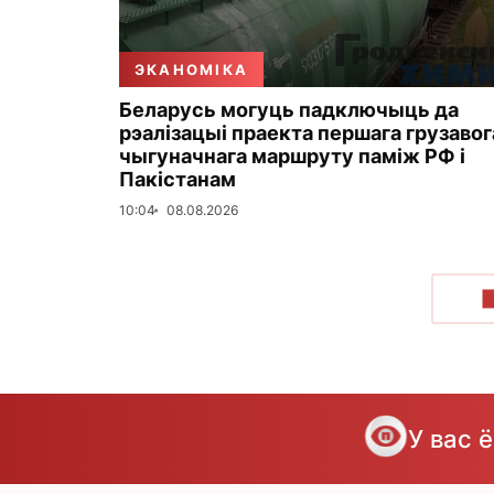
ЭКАНОМІКА
Беларусь могуць падключыць да
рэалізацыі праекта першага грузавог
чыгуначнага маршруту паміж РФ і
Пакістанам
10:04
08.08.2026
У вас 