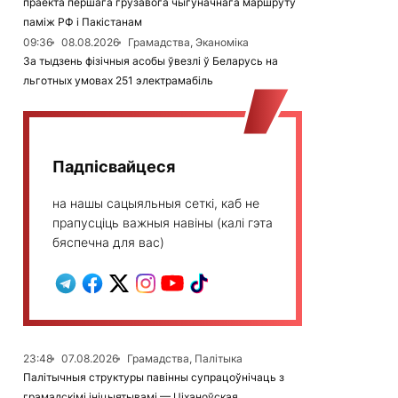
праекта першага грузавога чыгуначнага маршруту
паміж РФ і Пакістанам
09:36
08.08.2026
Грамадства, Эканоміка
За тыдзень фізічныя асобы ўвезлі ў Беларусь на
льготных умовах 251 электрамабіль
Падпісвайцеся
на нашы сацыяльныя сеткі, каб не
прапусціць важныя навіны (калі гэта
бяспечна для вас)
23:48
07.08.2026
Грамадства, Палітыка
Палітычныя структуры павінны супрацоўнічаць з
грамадскімі ініцыятывамі — Ціханоўская