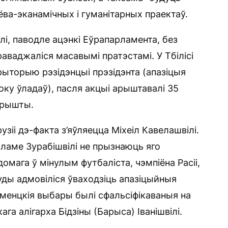
ёва-эканамічных і гуманітарных праектаў.
лі, паводле ацэнкі Еўрапарламента, без
праваджаліся масавымі пратэстамі. У Тбілісі
рыторыю рэзідэнцыі прэзідэнта (апазіцыя
оку ўладаў), пасля акцыі арыштавалі 35
арышты.
іі дэ-факта з’яўляецца Міхеіл Кавелашвілі.
аламе Зурабішвілі не прызнаюць яго
мага ў мінулым футбаліста, чэмпіёна Расіі,
уды адмовіліся ўваходзіць апазіцыйныя
аменцкія выбары былі сфальсіфікаваныя на
га алігарха Бідзіны (Барыса) Іванішвілі.