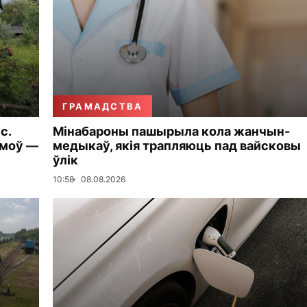
ГРАМАДСТВА
с.
Мінабароны пашырыла кола жанчын-
амоў —
медыкаў, якія трапляюць пад вайсковы
ўлік
10:58
08.08.2026