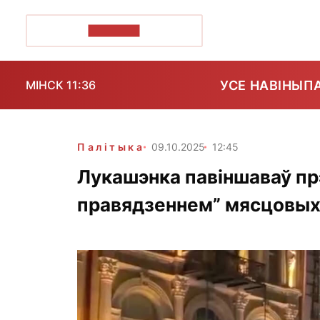
ПОЗІРК+
УСЕ НАВІНЫ
П
МІНСК 11:36
Палітыка
09.10.2025
12:45
Лукашэнка павіншаваў прэ
правядзеннем” мясцовых