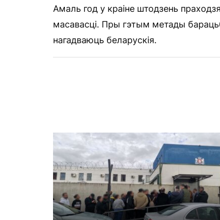
Амаль год у краіне штодзень праходзя
масавасці. Пры гэтым метады барацьб
нагадваюць беларускія.