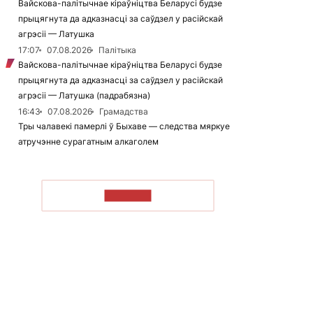
Вайскова-палітычнае кіраўніцтва Беларусі будзе
прыцягнута да адказнасці за саўдзел у расійскай
агрэсіі — Латушка
17:07
07.08.2026
Палітыка
Вайскова-палітычнае кіраўніцтва Беларусі будзе
прыцягнута да адказнасці за саўдзел у расійскай
агрэсіі — Латушка (падрабязна)
16:43
07.08.2026
Грамадства
Тры чалавекі памерлі ў Быхаве — следства мяркуе
атручэнне сурагатным алкаголем
ЧЫТАЦЬ