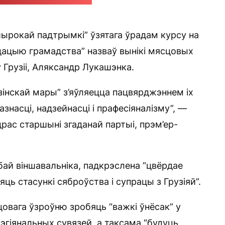
аза" / стоп-кадр: "Позірк"
ырокай падтрымкі” ўзятага ўрадам курсу на
ідацыю грамадства” назваў вынікі мясцовых
ў Грузіі, Аляксандр Лукашэнка.
зінскай мары” з’яўляецца пацвярджэннем іх
знасці, надзейнасці і прафесіяналізму”, —
драс старшыні згаданай партыі, прэм’ер-
бай віншавальніка, падкрэслена “цвёрдае
ць стасункі сяброўства і супрацы з Грузіяй”.
овага ўзроўню зробяць “важкі ўнёсак” у
эгіянальных сувязей, а таксама “будуць