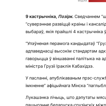
Відэа:
"Рэха Каўк
9 кастрычніка,
Позірк
.
Сведчаннем “ш
“суверэннае развіццё краіны і кансал
выбараў, якія прайшлі 4 кастрычніка 
“Упэўненая перамога кандыдатаў “Гру
адпаведнасці высокім стандартам адка
гаворыцца ў віншаванні палітыка на а
міністра Грузіі Іраклія Кабахідзэ.
У пасланні, апублікаваным прэс-служ
імкненне” афіцыйнага Мінска “паглыбля
Лукашэнка лічыць, што дэпутаты мясц
пашырэнне беларуска-грузінскіх міжр