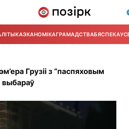
АЛІТЫКА
ЭКАНОМІКА
ГРАМАДСТВА
БЯСПЕКА
УС
м’ера Грузіі з “паспяховым
 выбараў