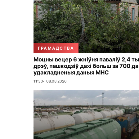
ГРАМАДСТВА
Моцны вецер 6 жніўня паваліў 2,4 ты
дрэў, пашкодзіў дахі больш за 700 д
удакладненыя даныя МНС
11:30
08.08.2026