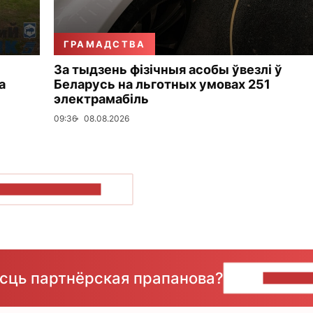
ГРАМАДСТВА
За тыдзень фізічныя асобы ўвезлі ў
а
Беларусь на льготных умовах 251
электрамабіль
09:36
08.08.2026
ПАКАЗАЦЬ БОЛЬШ
ёсць партнёрская прапанова?
НАПІШЫ