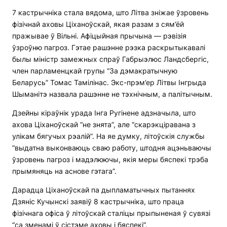
7 кастрычніка стала вядома, што Літва зніжае ўзровень
фізічнай аховы Ціханоўскай, якая разам з сям’ёй
пражывае ў Вільні. Афіцыйная прычына — рэвізія
ўзроўню пагроз. Гэтае рашэнне рэзка раскрытыкавалі
былы міністр замежных спраў Габрыэлюс Ландсбергіс,
член парламенцкай групы “За дэмакратычную
Беларусь” Томас Тамілінас. Экс-прэм’ер Літвы Інгрыда
Шыманітэ назвала рашэнне не тэхнічным, а палітычным.
Дзейны кіраўнік урада Інга Ругінене адзначыла, што
ахова Ціханоўскай “не знята”, але “скарэкціравана з
улікам бягучых рэалій”. На яе думку, літоўскія службы
“выдатна выконваюць сваю работу, штодня ацэньваючы
ўзровень пагроз і мадэлюючы, якія меры бяспекі трэба
прымяняць на аснове гэтага”.
Дарадца Ціханоўскай па дыпламатычных пытаннях
Дзяніс Кучынскі заявіў 8 кастрычніка, што праца
фізічнага офіса ў літоўскай сталіцы прыпыненая ў сувязі
“са зменамі ў сістэме аховы і бяспекі”.