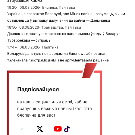
з грузавіком КамАЗ
19:20
08.08.2026
Бяспека, Палітыка
Украіна не пагражае Беларусі, але Мінск павінен разумець, з чым
сутыкнецца ў выпадку далучэння да вайны — Дземчанка
18:56
08.08.2026
Грамадства, Палітыка
Дзядок за жорсткую люстрацыю пасля змены ўлады ў Беларусі,
Турарбекава — супраць
17:47
08.08.2026
Палітыка
Беларусь дагэтуль не паведаміла Euronews аб прызнанні
тэлеканала "экстрэмісцкім" і не аргументавала рашэнне
Падпісвайцеся
на нашы сацыяльныя сеткі, каб не
прапусціць важныя навіны (калі гэта
бяспечна для вас)