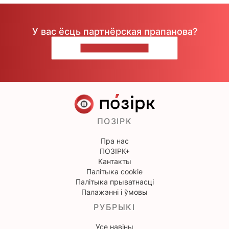
У вас ёсць партнёрская прапанова?
НАПІШЫЦЕ НАМ
ПОЗІРК
Пра нас
ПОЗІРК+
Кантакты
Палітыка cookie
Палітыка прыватнасці
Палажэнні і ўмовы
РУБРЫКІ
Усе навіны