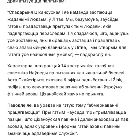
драматызуецца палітыкамі.
“Спадарыня Ціханоўская і яе каманда застаюцца
жаданымі людзьмі ў Літве. Мы, безумоўна, заўсёды
гатовы прадаставіць прытулак тым людзям, якія
падвяргаюцца пераследам. І я спадзяюся, што, ацаніўшы
ўсе абставіны, яны вырашаць застацца і працягваць
сваю апазіцыйную дзейнасць у Літве, і мы створым для
гэтага ўсе неабходныя ўмовы”, — падкрэсліў ён.
Характэрна, што раніцай 14 кастрычніка галоўная
саветніца Наўседы па пытаннях нацыянальнай бяспекі
Аста Скайсгірытэ сказала ў эфіры радыёстанцыі Žinių
radijas, што канчатковае рашэнне аб зніжэнні ўзроўню
фізічнай аховы Ціханоўскай яшчэ не прынята.
Паводле яе, ва ўрадзе на гэтую тэму “абмеркаванні
працягваюцца”. Пры гэтым Науседа “прытрымліваецца
пазіцыі, што Ціханоўская павінна і далей знаходзіцца пад
аховай, аднак узровень і формы гэтай аховы павінны
вызначаць адпаведныя службы”.