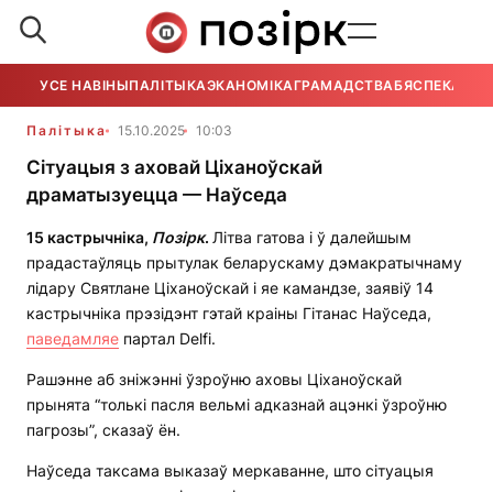
УСЕ НАВІНЫ
ПАЛІТЫКА
ЭКАНОМІКА
ГРАМАДСТВА
БЯСПЕКА
УСЕ
Палітыка
15.10.2025
10:03
Сітуацыя з аховай Ціханоўскай
драматызуецца — Наўседа
15 кастрычніка,
Позірк
.
Літва гатова і ў далейшым
прадастаўляць прытулак беларускаму дэмакратычнаму
лідару Святлане Ціханоўскай і яе камандзе, заявіў 14
кастрычніка прэзідэнт гэтай краіны Гітанас Наўседа,
паведамляе
партал Delfi.
Рашэнне аб зніжэнні ўзроўню аховы Ціханоўскай
прынята “толькі пасля вельмі адказнай ацэнкі ўзроўню
пагрозы”, сказаў ён.
Наўседа таксама выказаў меркаванне, што сітуацыя