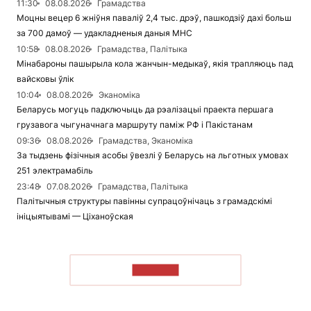
11:30
08.08.2026
Грамадства
Моцны вецер 6 жніўня паваліў 2,4 тыс. дрэў, пашкодзіў дахі больш
за 700 дамоў — удакладненыя даныя МНС
10:58
08.08.2026
Грамадства, Палітыка
Мінабароны пашырыла кола жанчын-медыкаў, якія трапляюць пад
вайсковы ўлік
10:04
08.08.2026
Эканоміка
Беларусь могуць падключыць да рэалізацыі праекта першага
грузавога чыгуначнага маршруту паміж РФ і Пакістанам
09:36
08.08.2026
Грамадства, Эканоміка
За тыдзень фізічныя асобы ўвезлі ў Беларусь на льготных умовах
251 электрамабіль
23:48
07.08.2026
Грамадства, Палітыка
Палітычныя структуры павінны супрацоўнічаць з грамадскімі
ініцыятывамі — Ціханоўская
ЧЫТАЦЬ