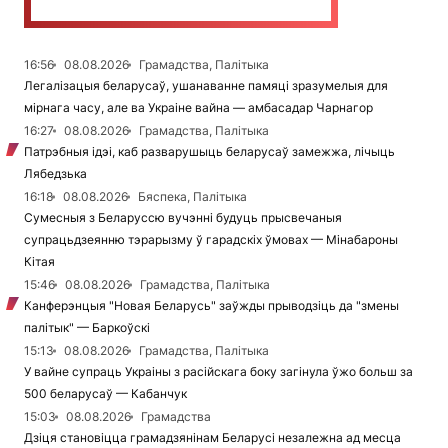
16:56
08.08.2026
Грамадства, Палітыка
Легалізацыя беларусаў, ушанаванне памяці зразумелыя для
мірнага часу, але ва Украіне вайна — амбасадар Чарнагор
16:27
08.08.2026
Грамадства, Палітыка
Патрэбныя ідэі, каб разварушыць беларусаў замежжа, лічыць
Лябедзька
16:18
08.08.2026
Бяспека, Палітыка
Сумесныя з Беларуссю вучэнні будуць прысвечаныя
супрацьдзеянню тэрарызму ў гарадскіх ўмовах — Мінабароны
Кітая
15:46
08.08.2026
Грамадства, Палітыка
Канферэнцыя "Новая Беларусь" заўжды прыводзіць да "змены
палітык" — Баркоўскі
15:13
08.08.2026
Грамадства, Палітыка
У вайне супраць Украіны з расійскага боку загінула ўжо больш за
500 беларусаў — Кабанчук
15:03
08.08.2026
Грамадства
Дзіця становіцца грамадзянінам Беларусі незалежна ад месца