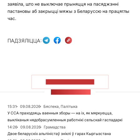
заявіла, што не выключае прыняцця на пасяджэнні
пастановы аб закрыцці мяжы з Беларуссю на працяглы
час.
ПАДЗЯЛІЦЦА:
ПАКАЗАЦЬ БОЛЬШ
СТУЖКА НАВІН
15:31
09.08.2026
Бяспека, Палітыка
У ССА праходзяць ваенныя зборы — на іх, як мяркуецца,
выкліканыя нядобрасумленныя работнікі сельскай гаспадаркі
14:26
09.08.2026
Грамадства
Двое беларускіх альпіністаў зніклі ў гарах Кыргызстана