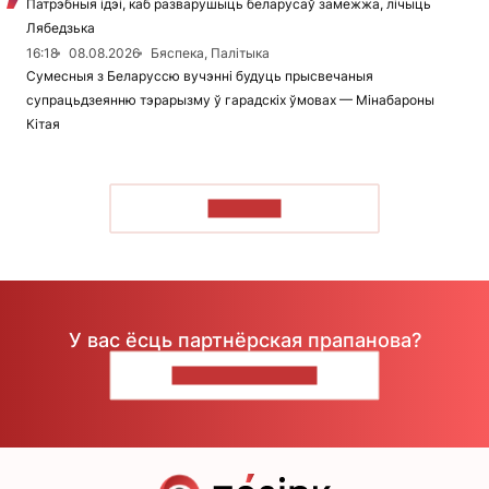
Патрэбныя ідэі, каб разварушыць беларусаў замежжа, лічыць
Лябедзька
16:18
08.08.2026
Бяспека, Палітыка
Сумесныя з Беларуссю вучэнні будуць прысвечаныя
супрацьдзеянню тэрарызму ў гарадскіх ўмовах — Мінабароны
Кітая
ЧЫТАЦЬ
У вас ёсць партнёрская прапанова?
НАПІШЫЦЕ НАМ