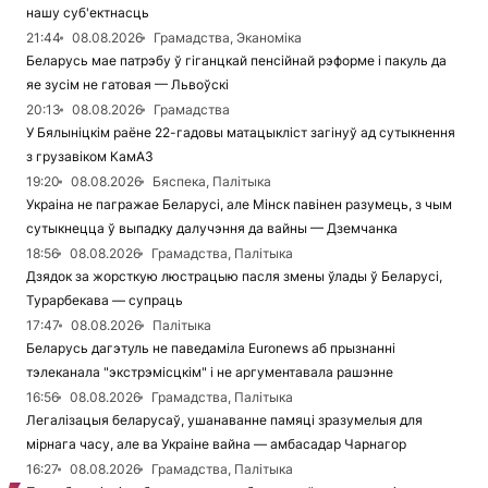
нашу суб'ектнасць
21:44
08.08.2026
Грамадства, Эканоміка
Беларусь мае патрэбу ў гіганцкай пенсійнай рэформе і пакуль да
яе зусім не гатовая — Львоўскі
20:13
08.08.2026
Грамадства
У Бялыніцкім раёне 22-гадовы матацыкліст загінуў ад сутыкнення
з грузавіком КамАЗ
19:20
08.08.2026
Бяспека, Палітыка
Украіна не пагражае Беларусі, але Мінск павінен разумець, з чым
сутыкнецца ў выпадку далучэння да вайны — Дземчанка
18:56
08.08.2026
Грамадства, Палітыка
Дзядок за жорсткую люстрацыю пасля змены ўлады ў Беларусі,
Турарбекава — супраць
17:47
08.08.2026
Палітыка
Беларусь дагэтуль не паведаміла Euronews аб прызнанні
тэлеканала "экстрэмісцкім" і не аргументавала рашэнне
16:56
08.08.2026
Грамадства, Палітыка
Легалізацыя беларусаў, ушанаванне памяці зразумелыя для
мірнага часу, але ва Украіне вайна — амбасадар Чарнагор
16:27
08.08.2026
Грамадства, Палітыка