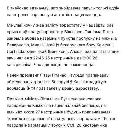
Віткаўскас адзначыў, што знойдзены пакуль толькі адзін
паветраны шар, пошукі астатніх працягваюцца.
Мінулай ноччу з-за залёту аэрастатаў у чацвёрты раз
прыпыняў працу аэрапорт у Вільнюсе. Таксама Літва
закрыла абодва наземныя пункты пропуску на мяжы з
Беларуссю, Мядзінінкай (з беларускага боку Каменны
Лог) і Шальчынінкай (Беняконі). Апошні раз да гэтага яны
зачыняліся з 22:45 25 кастрычніка да 2:00 26
кастрычніка. Час адкрыцця не называецца.
Раней прэзідэнт Літвы Гітанас Наўседа прапанаваў
абмежаваць транзіт з Беларусі ў Калінінградскую
вобласць (РФ) праз залёт у краіну аэрастатаў.
Прэм’ер-міністр Літвы Інга Ругінене анансавала
пасяджэнне Камісіі па нацыянальнай бяспецы, па
выніках якога 27 кастрычніка будуць прапанаваныя
“канкрэтныя рашэнні” па сітуацыі з аэрастатамі. Яна ж,
паводле інфармацыі літоўскіх СМІ, 26 кастрычніка