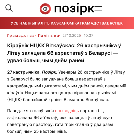
УСЕ НАВІНЫ
ПАЛІТЫКА
ЭКАНОМІКА
ГРАМАДСТВА
БЯСПЕКА
УСЕ
Грамадства
Палітыка
27.10.2025
10:37
Кіраўнік НЦКК Віткаўскас: 26 кастрычніка ў
Літву заляцела 66 аэрастатаў з Беларусі —
удвая больш, чым днём раней
27 кастрычніка,
Позірк
.
Увечары 26 кастрычніка ў Літву
з Беларусі было запушчана больш аэрастатаў з
кантрабанднымі цыгарэтамі, чым днём раней, паведаміў
кіраўнік Нацыянальнага цэнтра кіравання крызісамі
(НЦКК) балтыйскай краіны Вілмантас Віткаўскас.
Паводле яго слоў, якія
прыводзіць
партал lrt.lt,
зафіксавана 66 аб’ектаў, якія заляцелі ў літоўскую
паветраную прастору, гэта “прыкладна ў два разы
больш”, чым 25 кастрычніка.