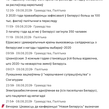
за распаўсюд наркотыкаў
12:35
09.08.2026
Грамадства, Палітыка
З 2020 года праваабаронцы зафіксавалі ў Беларусі больш за 100
тыс. фактаў палітычнага пераследу
11:55
09.08.2026
Грамадства
З пачатку года ад агню ў Беларусі загінула 350 чалавек
11:16
09.08.2026
Палітыка
Еўрасаюз і дэмакратычныя краіны выказваюць салідарнасць з
беларусамі з нагоды гадавіны выбараў-2020
09:56
09.08.2026
Грамадства, Палітыка
Ціханоўская: З кожным годам становіцца ўсё больш відавочна,
што 2020-ты незваротна змяніў Беларусь
09:07
09.08.2026
Палітыка
Лукашэнка зацікаўлены ў "нарошчванні супрацоўніцтва" з
Сінгапурам
23:56
08.08.2026
Грамадства
Электразабеспячэнне адноўленае ва ўсіх паселішчах Беларусі,
што пацярпелі ад непагадзі
21:54
08.08.2026
Грамадства, Палітыка
Вячорка: Цікавасць да канферэнцыі "Новая Беларусь" вызначае