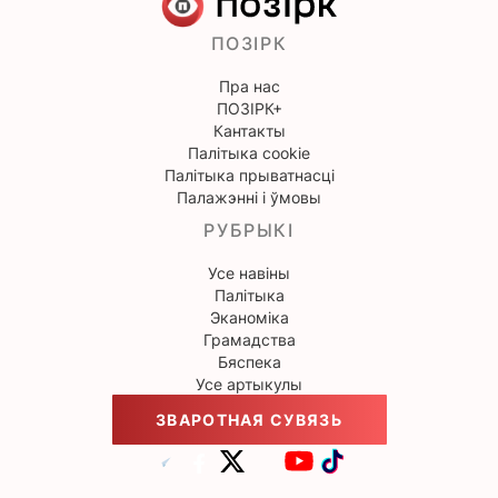
ПОЗІРК
Пра нас
ПОЗІРК+
Кантакты
Палітыка cookie
Палітыка прыватнасці
Палажэнні і ўмовы
РУБРЫКІ
Усе навіны
Палітыка
Эканоміка
Грамадства
Бяспека
Усе артыкулы
ЗВАРОТНАЯ СУВЯЗЬ