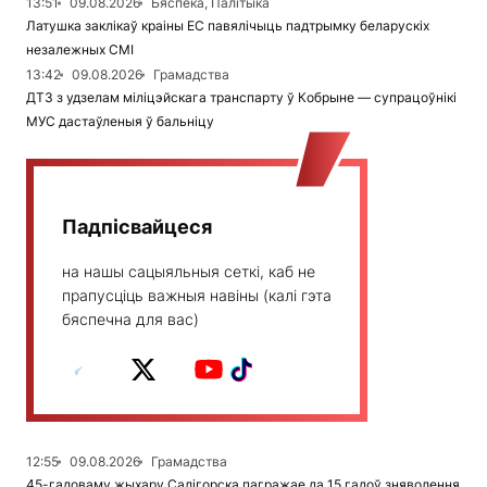
13:51
09.08.2026
Бяспека, Палітыка
Латушка заклікаў краіны ЕС павялічыць падтрымку беларускіх
незалежных СМІ
13:42
09.08.2026
Грамадства
ДТЗ з удзелам міліцэйскага транспарту ў Кобрыне — супрацоўнікі
МУС дастаўленыя ў бальніцу
Падпісвайцеся
на нашы сацыяльныя сеткі, каб не
прапусціць важныя навіны (калі гэта
бяспечна для вас)
12:55
09.08.2026
Грамадства
45-гадоваму жыхару Салігорска пагражае да 15 гадоў зняволення