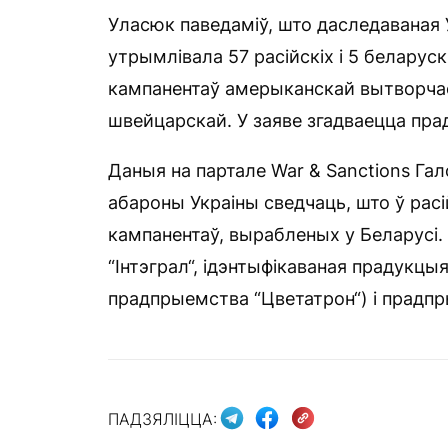
Уласюк паведаміў, што даследаваная У
утрымлівала 57 расійскіх і 5 беларуск
кампанентаў амерыканскай вытворчас
швейцарскай. У заяве згадваецца пра
Даныя на партале War & Sanctions Гал
абароны Украіны сведчаць, што ў расі
кампанентаў, вырабленых у Беларусі
“Інтэграл“, ідэнтыфікаваная прадукцы
прадпрыемства “Цветатрон“) і прадпр
ПАДЗЯЛІЦЦА: