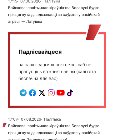
17:15
07.08.2026
Палітыка
Вайскова-палітычнае кіраўніцтва Беларусі будзе
прыцягнута да адказнасці за саўдзел у расійскай
агрэсіі — Латушка
Падпісвайцеся
на нашы сацыяльныя сеткі, каб не
прапусціць важныя навіны (калі гэта
бяспечна для вас)
17:07
07.08.2026
Палітыка
Вайскова-палітычнае кіраўніцтва Беларусі будзе
прыцягнута да адказнасці за саўдзел у расійскай
агрэсіі — Латушка (падрабязна)