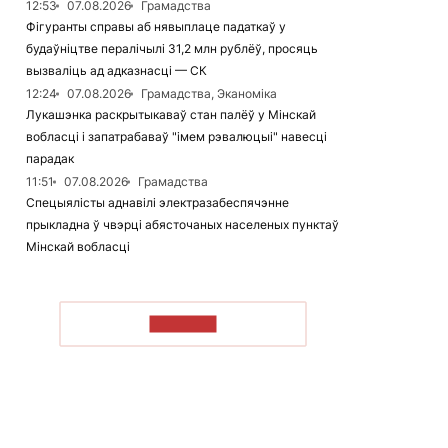
12:53
07.08.2026
Грамадства
Фігуранты справы аб нявыплаце падаткаў у
будаўніцтве пералічылі 31,2 млн рублёў, просяць
вызваліць ад адказнасці — СК
12:24
07.08.2026
Грамадства, Эканоміка
Лукашэнка раскрытыкаваў стан палёў у Мінскай
вобласці і запатрабаваў "імем рэвалюцыі" навесці
парадак
11:51
07.08.2026
Грамадства
Спецыялісты аднавілі электразабеспячэнне
прыкладна ў чвэрці абясточаных населеных пунктаў
Мінскай вобласці
ЧЫТАЦЬ