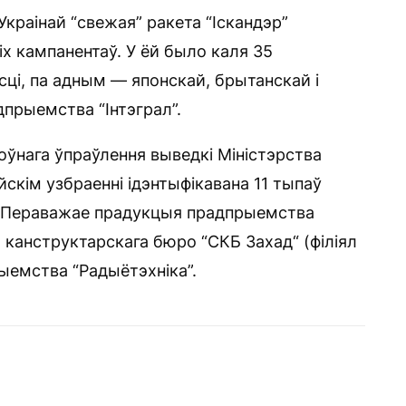
краінай “свежая” ракета “Іскандэр”
іх кампанентаў. У ёй было каля 35
ці, па адным — японскай, брытанскай і
дпрыемства “Інтэграл”.
оўнага ўпраўлення выведкі Міністэрства
йскім узбраенні ідэнтыфікавана 11 тыпаў
. Пераважае прадукцыя прадпрыемства
я канструктарскага бюро “СКБ Захад“ (філіял
ыемства “Радыётэхніка”.