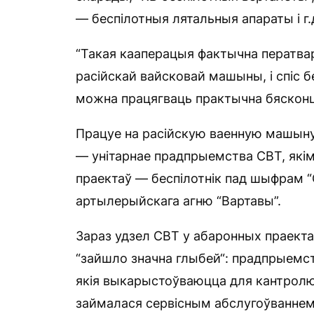
— беспілотныя лятальныя апараты і г.
“Такая кааперацыя фактычна ператва
расійскай вайсковай машыны, і спіс б
можна працягваць практычна бясконца
Працуе на расійскую ваенную машыну
— унітарнае прадпрыемства СВТ, якім
праектаў — беспілотнік пад шыфрам “
артылерыйскага агню “Вартавы”.
Зараз удзел СВТ у абаронных праекта
“зайшло значна глыбей“: прадпрыемс
якія выкарыстоўваюцца для кантролю 
займалася сервісным абслугоўваннем