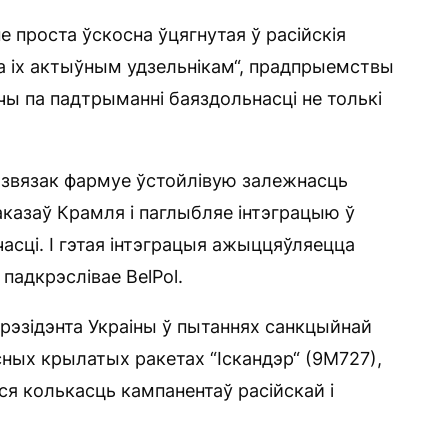
е проста ўскосна ўцягнутая ў расійскія
а іх актыўным удзельнікам“, прадпрыемствы
ы па падтрыманні баяздольнасці не толькі
 звязак фармуе ўстойлівую залежнасць
аказаў Крамля і паглыбляе інтэграцыю ў
асці. І гэтая інтэграцыя ажыццяўляецца
падкрэслівае BelPol.
рэзідэнта Украіны ў пытаннях санкцыйнай
сных крылатых ракетах “Іскандэр“ (9М727),
ся колькасць кампанентаў расійскай і