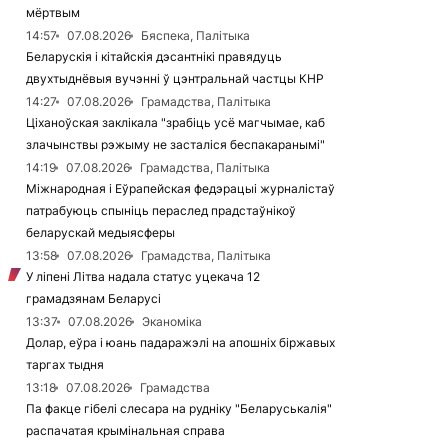
мёртвым
14:57
07.08.2026
Бяспека, Палітыка
Беларускія і кітайскія дэсантнікі правядуць
двухтыднёвыя вучэнні ў цэнтральнай частцы КНР
14:27
07.08.2026
Грамадства, Палітыка
Ціханоўская заклікала "зрабіць усё магчымае, каб
злачынствы рэжыму не засталіся беспакаранымі"
14:19
07.08.2026
Грамадства, Палітыка
Міжнародная і Еўрапейская федэрацыі журналістаў
патрабуюць спыніць пераслед прадстаўнікоў
беларускай медыясферы
13:58
07.08.2026
Грамадства, Палітыка
У ліпені Літва надала статус уцекача 12
грамадзянам Беларусі
13:37
07.08.2026
Эканоміка
Долар, еўра і юань падаражэлі на апошніх біржавых
таргах тыдня
13:18
07.08.2026
Грамадства
Па факце гібелі слесара на рудніку "Беларуськалія"
распачатая крымінальная справа