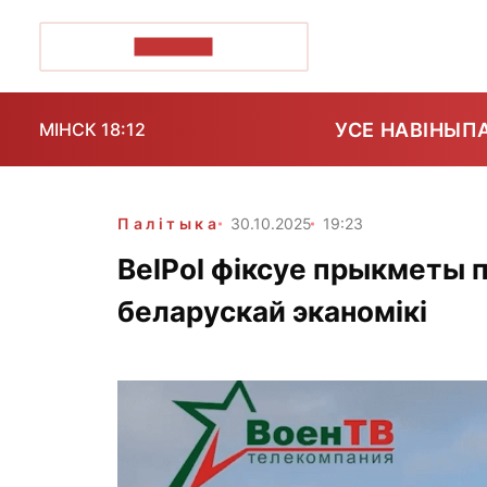
ПОЗІРК+
УСЕ НАВІНЫ
П
МІНСК 18:12
Палітыка
30.10.2025
19:23
BelPol фіксуе прыкметы 
беларускай эканомікі