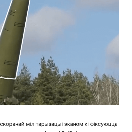
коранай мілітарызацыі эканомікі фіксуюцца