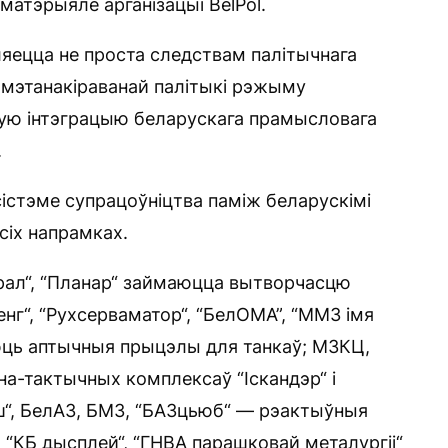
матэрыяле арганізацыі BelPol.
ўляецца не проста следствам палітычнага
м мэтанакіраванай палітыкі рэжыму
ную інтэграцыю беларускага прамысловага
.
сістэме супрацоўніцтва паміж беларускімі
сіх напрамках.
грал“, “Планар“ займаюцца вытворчасцю
нг“, “Рухсерваматор“, “БелОМА”, “ММЗ імя
юць аптычныя прыцэлы для танкаў; МЗКЦ,
на-тактычных комплексаў “Іскандэр“ і
ш“, БелАЗ, БМЗ, “БАЗцьюб“ — рэактыўныя
 “КБ дысплей“, “ГНВА парашковай металургіі“