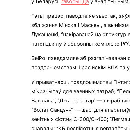
ў Беларусі,
гаворыцца
ў аналітычным 
Гэты працэс, паводле яе звестак, з’я
збліжэння Мінска і Масквы, а выніка
Лукашэнкі, “накіраванай на структур
патэнцыялу ў абаронны комплекс РФ“
BelPol паведамляе аб разгалінаванай 
прадпрыемствамі і расійскім ВПК па ў
У прыватнасці, прадпрыемствы “Інтэ
мікрачыпаў для ваенных патрэб; “Пеле
Вавілава“, “Дыяпраектар“ — вырабля
“Волат Санцзян“ — шасі для аператыў
зенітных сістэм С-300/С-400; “Легма
снарады; “КБ беспілотныя верталёты“,