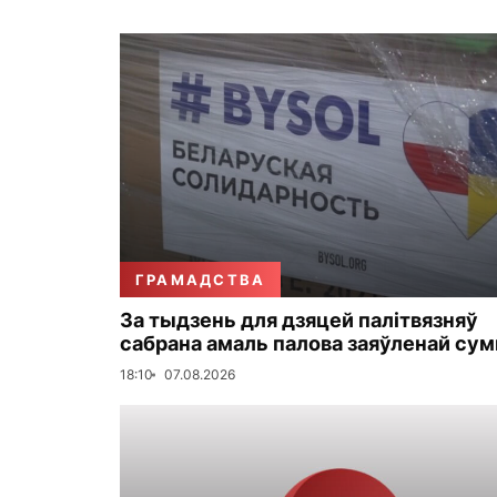
ГРАМАДСТВА
За тыдзень для дзяцей палітвязняў
сабрана амаль палова заяўленай су
18:10
07.08.2026