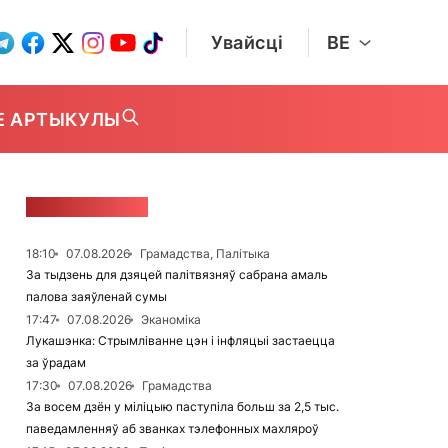
Увайсці
BE
Е АРТЫКУЛЫ
СТУЖКА НАВІН
18:10
07.08.2026
Грамадства, Палітыка
За тыдзень для дзяцей палітвязняў сабрана амаль
палова заяўленай сумы
17:47
07.08.2026
Эканоміка
Лукашэнка: Стрымліванне цэн і інфляцыі застаецца
за ўрадам
17:30
07.08.2026
Грамадства
За восем дзён у міліцыю паступіла больш за 2,5 тыс.
паведамленняў аб званках тэлефонных махляроў