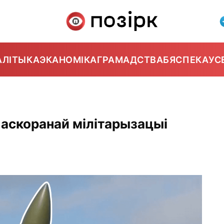
АЛІТЫКА
ЭКАНОМІКА
ГРАМАДСТВА
БЯСПЕКА
УС
паскоранай мілітарызацыі