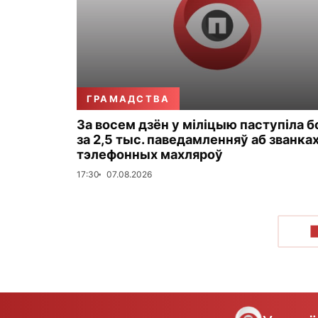
ГРАМАДСТВА
За восем дзён у міліцыю паступіла 
за 2,5 тыс. паведамленняў аб званка
тэлефонных махляроў
17:30
07.08.2026