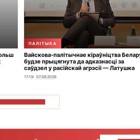
ПАЛІТЫКА
больш
Вайскова-палітычнае кіраўніцтва Белар
х
будзе прыцягнута да адказнасці за
саўдзел у расійскай агрэсіі — Латушка
17:15
07.08.2026
ПАКАЗАЦЬ БОЛЬШ