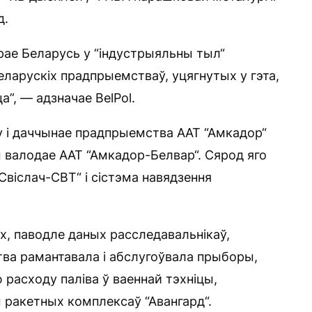
д.
рае Беларусь у “індустрыяльны тыл“
еларускіх прадпрыемстваў, уцягнутых у гэта,
”, — адзначае BelPol.
 і даччынае прадпрыемства ААТ “Амкадор“
 валодае ААТ “Амкадор-Белвар“. Сярод яго
Свіслач-СВТ“ і сістэма навядзення
х, паводле даных расследавальнікаў,
тва рамантавала і абслугоўвала прыборы,
расходу паліва ў ваеннай тэхніцы,
 ракетных комплексаў “Авангард“.