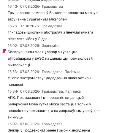
16:43
07.08.2026
Грамадства
Тры чалавекі памерлі ў Быхаве — следства мяркуе
атручэнне сурагатным алкаголем
16:26
07.08.2026
Грамадства
14-гадовы школьнік абстраляў з пнеўматычнага
пісталета кіёск у Лідзе
16:02
07.08.2026
Эканоміка
Беларусь пяты месяц запар з'яўляецца
аўтсайдарам у ЕАЭС па дынаміцы прамысловай
вытворчасці
15:53
07.08.2026
Грамадства, Палітыка
У "спіс экстрэмістаў" дададзеныя яшчэ чатыры
чалавекі
15:34
07.08.2026
Грамадства, Палітыка
АПК: Пры захаванні цяперашніх тэндэнцый
беларуская мова хутка можа застацца толькі ў
невялікіх супольнасцях, а на дзяржаўным узроўні —
знікнуць
15:07
07.08.2026
Грамадства
Зніклы ў Гродзенскім раёне грыбнік знойдзены