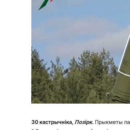
30 кастрычніка,
Позірк
.
Прыкметы пас