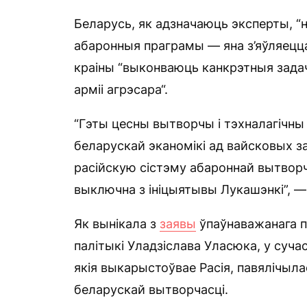
Беларусь, як адзначаюць эксперты, “н
абаронныя праграмы — яна з’яўляецц
краіны “выконваюць канкрэтныя задач
арміі агрэсара“.
“Гэты цесны вытворчы і тэхналагічны
беларускай эканомікі ад вайсковых з
расійскую сістэму абароннай вытворч
выключна з ініцыятывы Лукашэнкі”, — 
Як вынікала з
заявы
ўпаўнаважанага п
палітыкі Уладзіслава Уласюка, у суча
якія выкарыстоўвае Расія, павялічыла
беларускай вытворчасці.