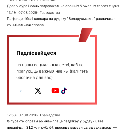
Долар, еўра і юань падаражэлі на апошніх біржавых таргах тыдня
13:18
07.08.2026
Грамадства
Па факце гібелі слесара на рудніку "Беларуськалія" распачатая
крымінальная справа
Падпісвайцеся
на нашы сацыяльныя сеткі, каб не
прапусціць важныя навіны (калі гэта
бяспечна для вас)
12:53
07.08.2026
Грамадства
Фігуранты справы аб нявыплаце падаткаў у будаўніцтве
пералічылі 31,2 млн рублёў, просяць вызваліць ад адказнасці —