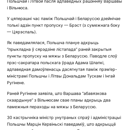
Польшчай і Літвой пасля адпаведных рашэнняў Варшавы
і Вільнюса.
У цяперашні час паміж Польшчай і Беларуссю дзейнічае
толькі адзін пункт пропуску — Брэст (з сумежнага боку
— Цярэспаль).
Як паведамлялася, Польшча плануе адкрыць
“прыкладна ў сярэдзіне лістапада” раней закрытыя
пункты пропуску на мяжы з Беларуссю. Паводле слоў
прэс-сакратара польскага ўрада Адама Шлапкі,
адпаведная дамоўленасць дасягнутая паміж прэм’ер-
міністрамі Польшчы і Літвы Дональдам Тускам і Інгай
Ругінене.
Раней Ругінене заявіла, што Варшава “абавязкова
скаардынуе” з Вільнюсам свае планы адкрыць два
памежныя пераходы на мяжы з Беларуссю.
30 кастрычніка міністр унутраных спраў і адміністрацыі
Польшчы Марцін Кервіньскі паведаміў, што адкрыццё