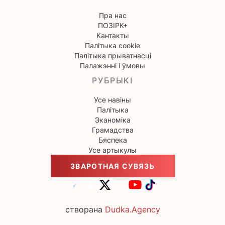
Пра нас
ПОЗІРК+
Кантакты
Палітыка cookie
Палітыка прыватнасці
Палажэнні і ўмовы
РУБРЫКІ
Усе навіны
Палітыка
Эканоміка
Грамадства
Бяспека
Усе артыкулы
ЗВАРОТНАЯ СУВЯЗЬ
створана
Dudka.Agency