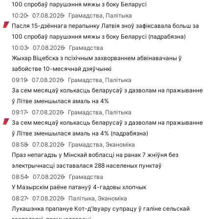
100 спробаў парушэння мяжы з боку Беларусі
10:20
07.08.2026
Грамадства, Палітыка
Пасля 15-дзённага перапынку Латвія зноў зафіксавала больш за
100 спробаў парушэння мяжы з боку Беларусі (падрабязна)
10:03
07.08.2026
Грамадства
Жыхар Віцебска з псіхічным захворваннем абвінавачаны ў
забойстве 10-месячнай дзяўчынкі
09:19
07.08.2026
Грамадства, Палітыка
За сем месяцаў колькасць беларусаў з дазволам на пражыванне
ў Літве зменшылася амаль на 4%
09:17
07.08.2026
Грамадства, Палітыка
За сем месяцаў колькасць беларусаў з дазволам на пражыванне
ў Літве зменшылася амаль на 4% (падрабязна)
08:58
07.08.2026
Грамадства, Эканоміка
Праз непагадзь у Мінскай вобласці на ранак 7 жніўня без
электрычнасці заставалася 288 населеных пунктаў
08:54
07.08.2026
Грамадства
У Мазырскім раёне патануў 4-гадовы хлопчык
08:27
07.08.2026
Палітыка, Эканоміка
Лукашэнка прапануе Кот-д'Івуару супрацу ў галіне сельскай