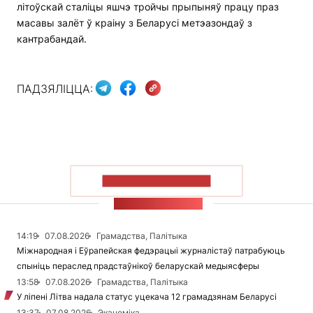
літоўскай сталіцы яшчэ тройчы прыпыняў працу праз
масавы залёт ў краіну з Беларусі метэазондаў з
кантрабандай.
ПАДЗЯЛІЦЦА:
ПАКАЗАЦЬ БОЛЬШ
СТУЖКА НАВІН
14:19
07.08.2026
Грамадства, Палітыка
Міжнародная і Еўрапейская федэрацыі журналістаў патрабуюць
спыніць пераслед прадстаўнікоў беларускай медыясферы
13:58
07.08.2026
Грамадства, Палітыка
У ліпені Літва надала статус уцекача 12 грамадзянам Беларусі
13:37
07.08.2026
Эканоміка