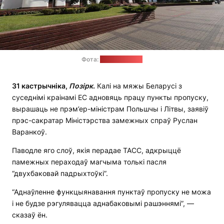
Фота:
МЗС Беларусі
31 кастрычніка,
Позірк
.
Калі на мяжы Беларусі з
суседнімі краінамі ЕС адновяць працу пункты пропуску,
вырашаць не прэм’ер-міністрам Польшчы і Літвы, заявіў
прэс-сакратар Міністэрства замежных спраў Руслан
Варанкоў.
Паводле яго слоў, якія перадае ТАСС, адкрыццё
памежных пераходаў магчыма толькі пасля
“двухбаковай падрыхтоўкі”.
“Аднаўленне функцыянавання пунктаў пропуску не можа
і не будзе рэгулявацца аднабаковымі рашэннямі”, —
сказаў ён.