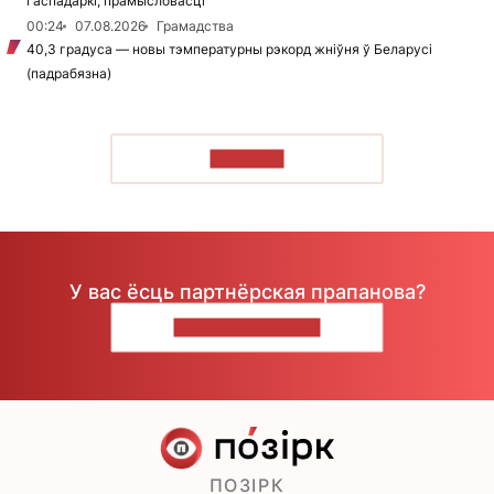
гаспадаркі, прамысловасці
00:24
07.08.2026
Грамадства
40,3 градуса — новы тэмпературны рэкорд жніўня ў Беларусі
(падрабязна)
ЧЫТАЦЬ
У вас ёсць партнёрская прапанова?
НАПІШЫЦЕ НАМ
ПОЗІРК