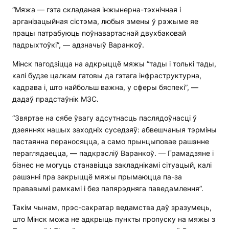
“Мяжа — гэта складаная інжынерна-тэхнічная і
арганізацыйная сістэма, любыя змены ў рэжыме яе
працы патрабуюць поўнавартаснай двухбаковай
падрыхтоўкі”, — адзначыў Варанкоў.
Мінск пагодзіцца на адкрыццё мяжы “тады і толькі тады,
калі будзе цалкам гатовы да гэтага інфраструктурна,
кадрава і, што найбольш важна, у сферы бяспекі”, —
дадаў прадстаўнік МЗС.
“Звяртае на сябе ўвагу адсутнасць паслядоўнасці ў
дзеяннях нашых заходніх суседзяў: абвешчаныя тэрміны
пастаянна пераносяцца, а само прынцыповае рашэнне
пераглядаецца, — падкрэсліў Варанкоў. — Грамадзяне і
бізнес не могуць станавіцца закладнікамі сітуацый, калі
рашэнні пра закрыццё мяжы прымаюцца па-за
прававымі рамкамі і без папярэдняга паведамлення”.
Такім чынам, прэс-сакратар ведамства даў зразумець,
што Мінск можа не адкрыць пункты пропуску на мяжы з