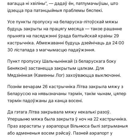
вагацца ні хвіліны”, — дадаў ён, патлумачыўшы, што
ідзецца пра патэнцыйныя праблемы бяспекі.
Усе пункты пропуску на беларуска-літоўскай мяжы
будуць закрыты на працягу месяца — такое рашэнне
прынята на пасяджэнні ўрада балтыйскай краіны 29
кастрычніка. Абмежаванні будуць дзейнічаць да 24:00
30 лістапада з магчымасцю падаўжэння.
Пункт пропуску Шальчынінкай (з беларускага боку
Беняконі) застанецца закрытым цалкам. Для
Мядзінінкая (Каменны Лог) захоўваюцца выключэнні.
Познім вечарам 26 кастрычніка Літва закрыла мяжу з
Беларуссю на нявызначаны тэрмін, такім чынам, цяпер
тэрмін падоўжаны да канца восені.
Да гэтага Літва закрывала мяжу некалькі разоў.
Упершыню мяжа была закрыта ў ноч на 22 кастрычніка.
Праз аэрастаты у аэрапорце Вільнюса былі затрыманыя
або адмененыя восем рэйсаў. Пазней аэрапорт у