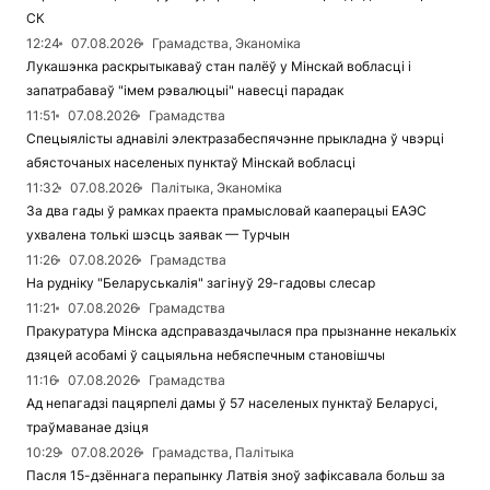
СК
12:24
07.08.2026
Грамадства, Эканоміка
Лукашэнка раскрытыкаваў стан палёў у Мінскай вобласці і
запатрабаваў "імем рэвалюцыі" навесці парадак
11:51
07.08.2026
Грамадства
Спецыялісты аднавілі электразабеспячэнне прыкладна ў чвэрці
абясточаных населеных пунктаў Мінскай вобласці
11:32
07.08.2026
Палітыка, Эканоміка
За два гады ў рамках праекта прамысловай кааперацыі ЕАЭС
ухвалена толькі шэсць заявак — Турчын
11:26
07.08.2026
Грамадства
На рудніку "Беларуськалія" загінуў 29-гадовы слесар
11:21
07.08.2026
Грамадства
Пракуратура Мінска адсправаздачылася пра прызнанне некалькіх
дзяцей асобамі ў сацыяльна небяспечным становішчы
11:16
07.08.2026
Грамадства
Ад непагадзі пацярпелі дамы ў 57 населеных пунктаў Беларусі,
траўмаванае дзіця
10:29
07.08.2026
Грамадства, Палітыка
Пасля 15-дзённага перапынку Латвія зноў зафіксавала больш за