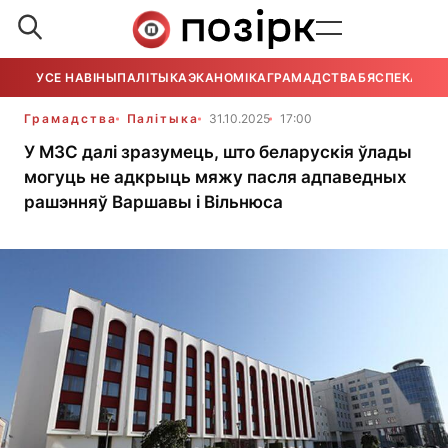
УСЕ НАВІНЫ
ПАЛІТЫКА
ЭКАНОМІКА
ГРАМАДСТВА
БЯСПЕКА
УСЕ
Грамадства
Палітыка
31.10.2025
17:00
У МЗС далі зразумець, што беларускія ўлады
могуць не адкрыць мяжу пасля адпаведных
рашэнняў Варшавы і Вільнюса