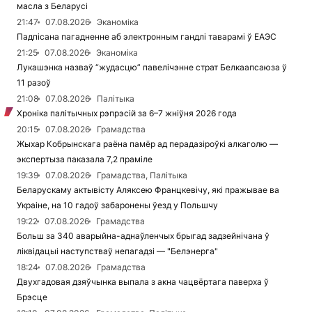
масла з Беларусі
21:47
07.08.2026
Эканоміка
Падпісана пагадненне аб электронным гандлі таварамі ў ЕАЭС
21:25
07.08.2026
Эканоміка
Лукашэнка назваў “жудасцю” павелічэнне страт Белкаапсаюза ў
11 разоў
21:08
07.08.2026
Палітыка
Хроніка палітычных рэпрэсій за 6–7 жніўня 2026 года
20:15
07.08.2026
Грамадства
Жыхар Кобрынскага раёна памёр ад перадазіроўкі алкаголю —
экспертыза паказала 7,2 праміле
19:39
07.08.2026
Грамадства, Палітыка
Беларускаму актывісту Аляксею Францкевічу, які пражывае ва
Украіне, на 10 гадоў забаронены ўезд у Польшчу
19:22
07.08.2026
Грамадства
Больш за 340 аварыйна-аднаўленчых брыгад задзейнічана ў
ліквідацыі наступстваў непагадзі — "Белэнерга"
18:24
07.08.2026
Грамадства
Двухгадовая дзяўчынка выпала з акна чацвёртага паверха ў
Брэсце