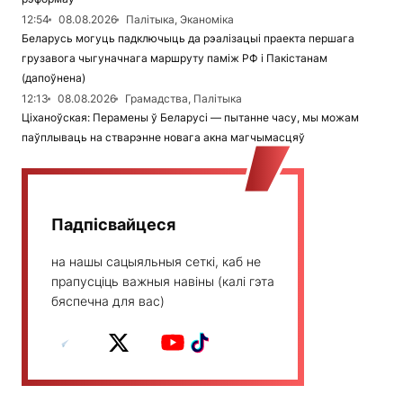
12:54
08.08.2026
Палітыка, Эканоміка
Беларусь могуць падключыць да рэалізацыі праекта першага
грузавога чыгуначнага маршруту паміж РФ і Пакістанам
(дапоўнена)
12:13
08.08.2026
Грамадства, Палітыка
Ціханоўская: Перамены ў Беларусі — пытанне часу, мы можам
паўплываць на стварэнне новага акна магчымасцяў
Падпісвайцеся
на нашы сацыяльныя сеткі, каб не
прапусціць важныя навіны (калі гэта
бяспечна для вас)