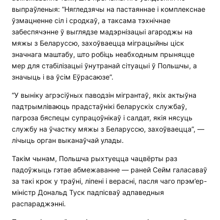
выпраўленыя: “Нягледзячы на ​​пастаяннае і комплекснае
ўзмацненне сіл і сродкаў, а таксама тэхнічнае
забеспячэнне ў выглядзе мадэрнізацыі агароджы на
мяжы з Беларуссю, захоўваецца міграцыйны ціск
значнага маштабу, што робіць неабходным прыняцце
мер для стабілізацыі ўнутранай сітуацыі ў Польшчы, а
значыць і ва ўсім Еўрасаюзе”.
“У выніку агрэсіўных паводзін мігрантаў, якіх актыўна
падтрымліваюць прадстаўнікі беларускіх службаў,
пагроза бяспецы супрацоўнікаў і салдат, якія нясуць
службу на ўчастку мяжы з Беларуссю, захоўваецца”, —
лічыць орган выканаўчай улады.
Такім чынам, Польшча рыхтуецца чацвёрты раз
падоўжыць гэтае абмежаванне — раней Сейм галасаваў
за такі крок у траўні, ліпені і верасні, пасля чаго прэм’ер-
міністр Дональд Туск падпісваў адпаведныя
распараджэнні.