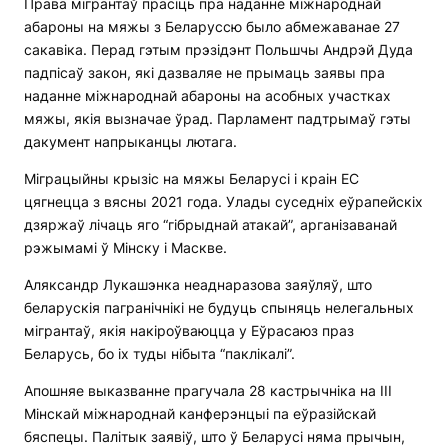
Права мігрантаў прасіць пра наданне міжнароднай
абароны на мяжы з Беларуссю было абмежаванае 27
сакавіка. Перад гэтым прэзідэнт Польшчы Андрэй Дуда
падпісаў закон, які дазваляе не прымаць заявы пра
наданне міжнароднай абароны на асобных участках
мяжы, якія вызначае ўрад. Парламент падтрымаў гэты
дакумент напрыканцы лютага.
Міграцыйны крызіс на мяжы Беларусі і краін ЕС
цягнецца з вясны 2021 года. Улады суседніх еўрапейскіх
дзяржаў лічаць яго “гібрыднай атакай”, арганізаванай
рэжымамі ў Мінску і Маскве.
Аляксандр Лукашэнка неаднаразова заяўляў, што
беларускія пагранічнікі не будуць спыняць нелегальных
мігрантаў, якія накіроўваюцца у Еўрасаюз праз
Беларусь, бо іх туды нібыта “паклікалі”.
Апошняе выказванне прагучала 28 кастрычніка на ІІІ
Мінскай міжнароднай канферэнцыі па еўразійскай
бяспецы. Палітык заявіў, што ў Беларусі няма прычын,