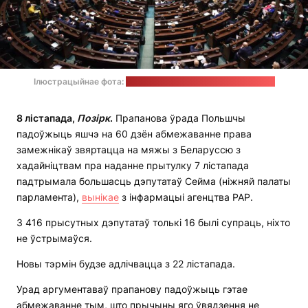
Ілюстрацыйнае фота:
Marta Marchlewska / сейм Польшчы
8 лістапада,
Позірк
.
Прапанова ўрада Польшчы
падоўжыць яшчэ на 60 дзён абмежаванне права
замежнікаў звяртацца на мяжы з Беларуссю з
хадайніцтвам пра наданне прытулку 7 лістапада
падтрымала большасць дэпутатаў Сейма (ніжняй палаты
парламента),
вынікае
з інфармацыі агенцтва PAP.
З 416 прысутных дэпутатаў толькі 16 былі супраць, ніхто
не ўстрымаўся.
Новы тэрмін будзе адлічвацца з 22 лістапада.
Урад аргументаваў прапанову падоўжыць гэтае
абмежаванне тым, што прычыны яго ўвядзення не