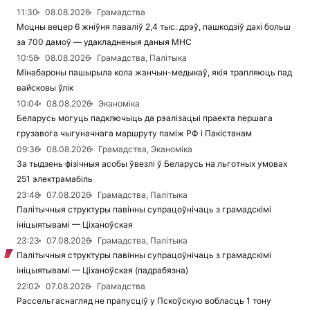
11:30
08.08.2026
Грамадства
Моцны вецер 6 жніўня паваліў 2,4 тыс. дрэў, пашкодзіў дахі больш
за 700 дамоў — удакладненыя даныя МНС
10:58
08.08.2026
Грамадства, Палітыка
Мінабароны пашырыла кола жанчын-медыкаў, якія трапляюць пад
вайсковы ўлік
10:04
08.08.2026
Эканоміка
Беларусь могуць падключыць да рэалізацыі праекта першага
грузавога чыгуначнага маршруту паміж РФ і Пакістанам
09:36
08.08.2026
Грамадства, Эканоміка
За тыдзень фізічныя асобы ўвезлі ў Беларусь на льготных умовах
251 электрамабіль
23:48
07.08.2026
Грамадства, Палітыка
Палітычныя структуры павінны супрацоўнічаць з грамадскімі
ініцыятывамі — Ціханоўская
23:23
07.08.2026
Грамадства, Палітыка
Палітычныя структуры павінны супрацоўнічаць з грамадскімі
ініцыятывамі — Ціханоўская (падрабязна)
22:02
07.08.2026
Грамадства
Рассельгаснагляд не прапусціў у Пскоўскую вобласць 1 тону