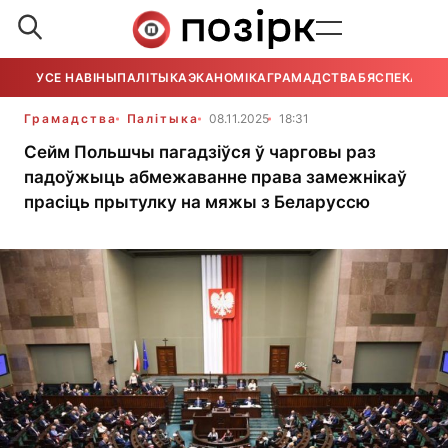
УСЕ НАВІНЫ
ПАЛІТЫКА
ЭКАНОМІКА
ГРАМАДСТВА
БЯСПЕКА
УСЕ
Грамадства
Палітыка
08.11.2025
18:31
Сейм Польшчы пагадзіўся ў чарговы раз
падоўжыць абмежаванне права замежнікаў
прасіць прытулку на мяжы з Беларуссю