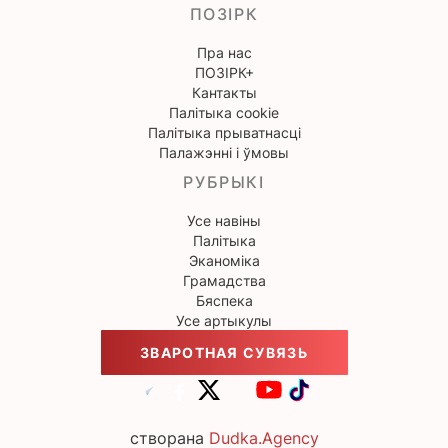
ПОЗІРК
Пра нас
ПОЗІРК+
Кантакты
Палітыка cookie
Палітыка прыватнасці
Палажэнні і ўмовы
РУБРЫКІ
Усе навіны
Палітыка
Эканоміка
Грамадства
Бяспека
Усе артыкулы
ЗВАРОТНАЯ СУВЯЗЬ
створана
Dudka.Agency