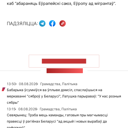
каб “абараняць Еўрапейскі саюз, Еўропу ад мігрантаў”.
ПАДЗЯЛІЦЦА:
ПАКАЗАЦЬ БОЛЬШ
СТУЖКА НАВІН
13:50
08.08.2026
Грамадства, Палітыка
Бабарыка ўсумніўся ва ўплыве дэмсіл, спаслаўшыся на
меркаванні "сяброў у Беларусі", Латушка парыраваў: "У нас розныя
сябры"
13:15
08.08.2026
Грамадства, Палітыка
Севярынец: Трэба мець каманды, гатовыя пры магчымасці
правесці ў рэгіёнах Беларусі "ад акцый і новых вырабаў да
рэформаў"