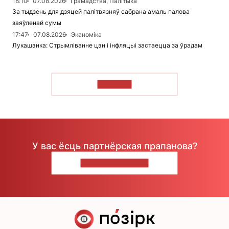
18:10
07.08.2026
Грамадства, Палітыка
За тыдзень для дзяцей палітвязняў сабрана амаль палова
заяўленай сумы
17:47
07.08.2026
Эканоміка
Лукашэнка: Стрымліванне цэн і інфляцыі застаецца за ўрадам
ЧЫТАЦЬ
У вас ёсць партнёрская прапанова?
НАПІШЫЦЕ НАМ