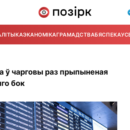
АЛІТЫКА
ЭКАНОМІКА
ГРАМАДСТВА
БЯСПЕКА
УС
а ў чарговы раз прыпыненая
яго бок