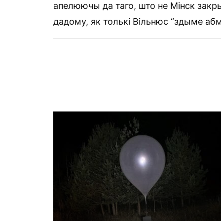
апелюючы да таго, што не Мінск закры
дадому, як толькі Вільнюс “здыме абм