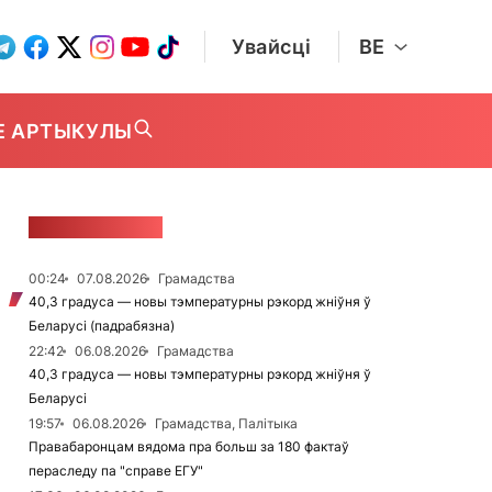
Увайсці
BE
Е АРТЫКУЛЫ
СТУЖКА НАВІН
00:24
07.08.2026
Грамадства
40,3 градуса — новы тэмпературны рэкорд жніўня ў
Беларусі (падрабязна)
22:42
06.08.2026
Грамадства
40,3 градуса — новы тэмпературны рэкорд жніўня ў
Беларусі
19:57
06.08.2026
Грамадства, Палітыка
Правабаронцам вядома пра больш за 180 фактаў
пераследу па "справе ЕГУ"