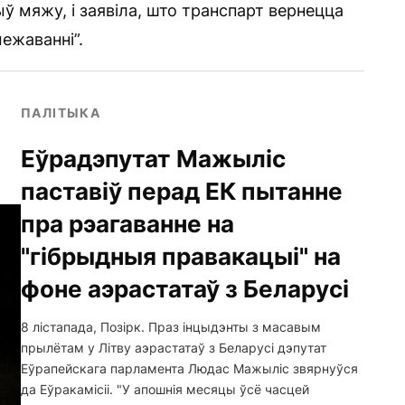
ў мяжу, і заявіла, што транспарт вернецца
ежаванні”.
ПАЛІТЫКА
Еўрадэпутат Мажыліс
паставіў перад ЕК пытанне
пра рэагаванне на
"гібрыдныя правакацыі" на
фоне аэрастатаў з Беларусі
8 лістапада, Позірк. Праз інцыдэнты з масавым
прылётам у Літву аэрастатаў з Беларусі дэпутат
Еўрапейскага парламента Людас Мажыліс звярнуўся
да Еўракамісіі. "У апошнія месяцы ўсё часцей