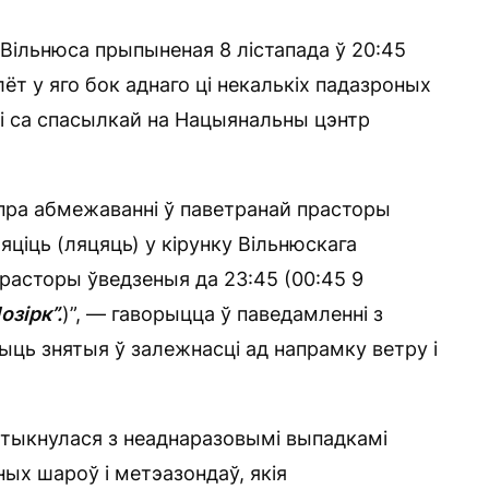
Вільнюса прыпыненая 8 лістапада ў 20:45
лёт у яго бок аднаго ці некалькіх падазроных
fi са спасылкай на Нацыянальны цэнтр
пра абмежаванні ў паветранай прасторы
яціць (ляцяць) у кірунку Вільнюскага
расторы ўведзеныя да 23:45 (00:45 9
озірк”.
)”, — гаворыцца ў паведамленні з
ыць знятыя ў залежнасці ад напрамку ветру і
утыкнулася з неаднаразовымі выпадкамі
ых шароў і метэазондаў, якія