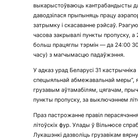
выкарыстоўваюць кантрабандысты для
даводзілася прыпыняць працу аэрапор
затрымку і скасаванне рэйсаў. Рэагуюч
часова закрывалі пункты пропуску, а
больш працяглы тэрмін — да 24:00 30 
часу) з магчымасцю падаўжэння.
У адказ урад Беларусі 31 кастрычнік
спецыяльнай абмежавальнай меры”, як
грузавым аўтамабілям, цягачам, пры
пункты пропуску, за выключэннем літ
Праз пастрожанне правіл перасячэнн
літоўскіх фур. Улады ў Вільнюсе сп
Лукашэнкі дазволіць грузавікам вярн