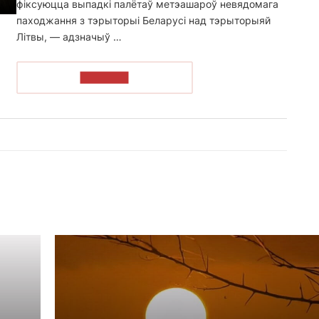
фіксуюцца выпадкі палётаў метэашароў невядомага
паходжання з тэрыторыі Беларусі над тэрыторыяй
Літвы, — адзначыў …
ЧЫТАЦЬ