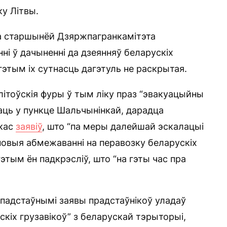
у Літвы.
са старшынёй Дзяржпагранкамітэта
ні ў дачыненні да дзеянняў беларускіх
 гэтым іх сутнасць дагэтуль не раскрытая.
літоўскія фуры ў тым ліку праз “эвакуацыйны
аваць у пункце Шальчынінкай, дарадца
скас
заявіў
, што “па меры далейшай эскалацыі
новыя абмежаванні на перавозку беларускіх
этым ён падкрэсліў, што “на гэты час пра
спадстаўнымі заявы прадстаўнікоў уладаў
скіх грузавікоў” з беларускай тэрыторыі,