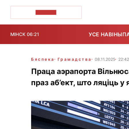
ПОЗІРК+
УСЕ НАВІНЫ
П
МІНСК 06:21
Бяспека
Грамадства
08.11.2025
22:42
Праца аэрапорта Вільнюс
праз аб’ект, што ляціць у 