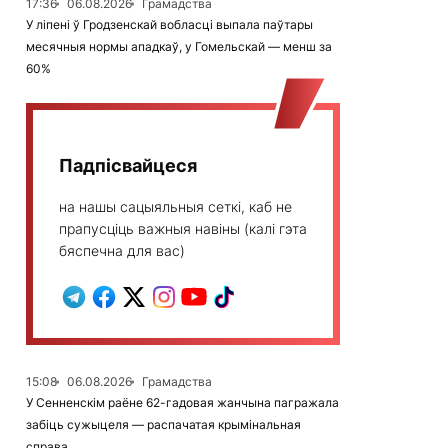
17:36
06.08.2026
Грамадства
У ліпені ў Гродзенскай вобласці выпала паўтары
месячныя нормы ападкаў, у Гомельскай — менш за
60%
Падпісвайцеся
на нашы сацыяльныя сеткі, каб не
прапусціць важныя навіны (калі гэта
бяспечна для вас)
15:08
06.08.2026
Грамадства
У Сенненскім раёне 62-гадовая жанчына пагражала
забіць сужыцеля — распачатая крымінальная
справа