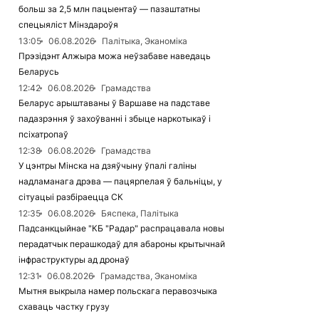
больш за 2,5 млн пацыентаў — пазаштатны
спецыяліст Мінздароўя
13:05
06.08.2026
Палітыка, Эканоміка
Прэзідэнт Алжыра можа неўзабаве наведаць
Беларусь
12:42
06.08.2026
Грамадства
Беларус арыштаваны ў Варшаве на падставе
падазрэння ў захоўванні і збыце наркотыкаў і
псіхатропаў
12:38
06.08.2026
Грамадства
У цэнтры Мінска на дзяўчыну ўпалі галіны
надламанага дрэва — пацярпелая ў бальніцы, у
сітуацыі разбіраецца СК
12:35
06.08.2026
Бяспека, Палітыка
Падсанкцыйнае "КБ "Радар" распрацавала новы
перадатчык перашкодаў для абароны крытычнай
інфраструктуры ад дронаў
12:31
06.08.2026
Грамадства, Эканоміка
Мытня выкрыла намер польскага перавозчыка
схаваць частку грузу