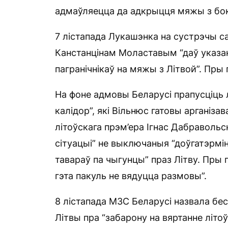
адмаўляецца да адкрыцця мяжы з бок
7 лістапада Лукашэнка на сустрэчы 
Канстанцінам Моластавым “даў указан
пагранічнікаў на мяжы з Літвой”. Пры
На фоне адмовы Беларусі прапусціць 
калідор”, які Вільнюс гатовы арганіз
літоўскага прэм’ера Ігнас Дабраволь
сітуацыі” не выключаныя “доўгатэрмі
тавараў па чыгунцы” праз Літву. Пры г
гэта пакуль не вядуцца размовы”.
8 лістапада МЗС Беларусі назвала бе
Літвы пра “забарону на вяртанне літоў