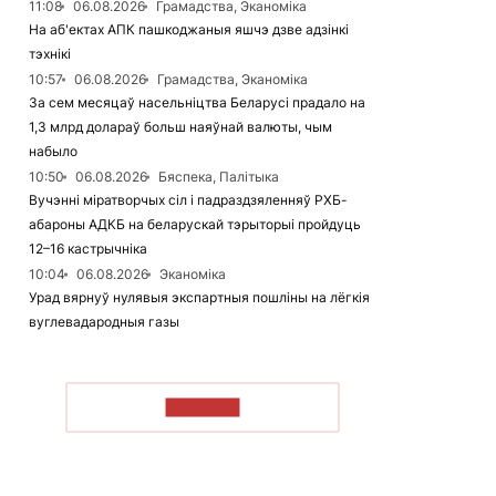
11:08
06.08.2026
Грамадства, Эканоміка
На аб'ектах АПК пашкоджаныя яшчэ дзве адзінкі
тэхнікі
10:57
06.08.2026
Грамадства, Эканоміка
За сем месяцаў насельніцтва Беларусі прадало на
1,3 млрд долараў больш наяўнай валюты, чым
набыло
10:50
06.08.2026
Бяспека, Палітыка
Вучэнні міратворчых сіл і падраздзяленняў РХБ-
абароны АДКБ на беларускай тэрыторыі пройдуць
12–16 кастрычніка
10:04
06.08.2026
Эканоміка
Урад вярнуў нулявыя экспартныя пошліны на лёгкія
вуглевадародныя газы
ЧЫТАЦЬ