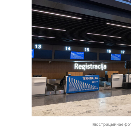
Ілюстрацыйнае фо