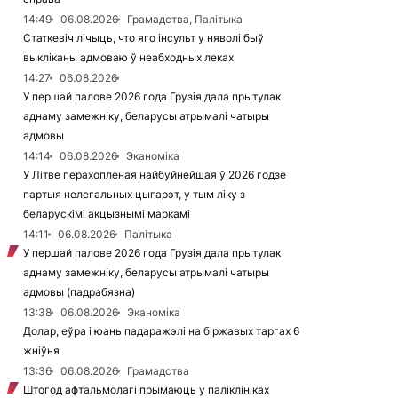
14:49
06.08.2026
Грамадства, Палітыка
Статкевіч лічыць, что яго інсульт у няволі быў
выкліканы адмоваю ў неабходных леках
14:27
06.08.2026
У першай палове 2026 года Грузія дала прытулак
аднаму замежніку, беларусы атрымалі чатыры
адмовы
14:14
06.08.2026
Эканоміка
У Літве перахопленая найбуйнейшая ў 2026 годзе
партыя нелегальных цыгарэт, у тым ліку з
беларускімі акцызнымі маркамі
14:11
06.08.2026
Палітыка
У першай палове 2026 года Грузія дала прытулак
аднаму замежніку, беларусы атрымалі чатыры
адмовы (падрабязна)
13:38
06.08.2026
Эканоміка
Долар, еўра і юань падаражэлі на біржавых таргах 6
жніўня
13:36
06.08.2026
Грамадства
Штогод афтальмолагі прымаюць у паліклініках