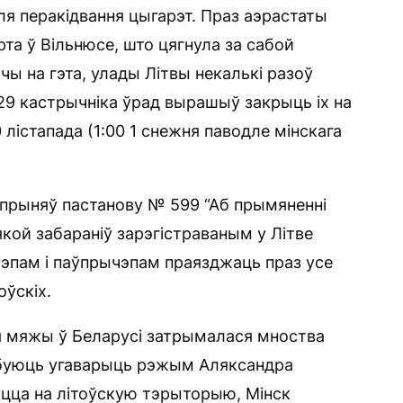
 перакідвання цыгарэт. Праз аэрастаты
та ў Вільнюсе, што цягнула за сабой
ы на ​​гэта, улады Літвы некалькі разоў
 29 кастрычніка ўрад вырашыў закрыць іх на
лістапада (1:00 1 снежня паводле мінскага
а прыняў пастанову № 599 “Аб прымяненні
ой забараніў зарэгістраваным у Літве
чэпам і паўпрычэпам праязджаць праз усе
оўскіх.
я мяжы ў Беларусі затрымалася мноства
рабуюць угаварыць рэжым Аляксандра
уцца на літоўскую тэрыторыю, Мінск