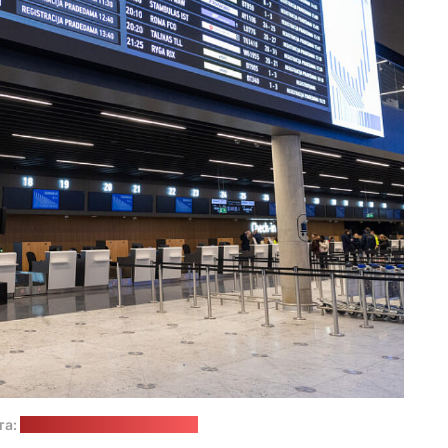
та:
сайт аэрапорта Вільнюса