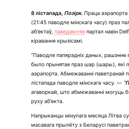
8 лістапада,
Позірк
.
Праца аэрапорта 
(21:45 паводле мінскага часу) праз па
аб’ектаў,
паведамляе
партал навін Del
кіравання крызісамі.
“Паводле папярэдніх даных, рашэнне 
было прынятае праз шар (шары), які л
аэрапорта. Абмежаванні паветранай п
лістапада паводле мінскага часу. —
“П
агаворкай, што абмежаванні могуць б
руху аб’екта.
Напрыканцы мінулага месяца Літва с
масавага прылёту з Беларусі паветран