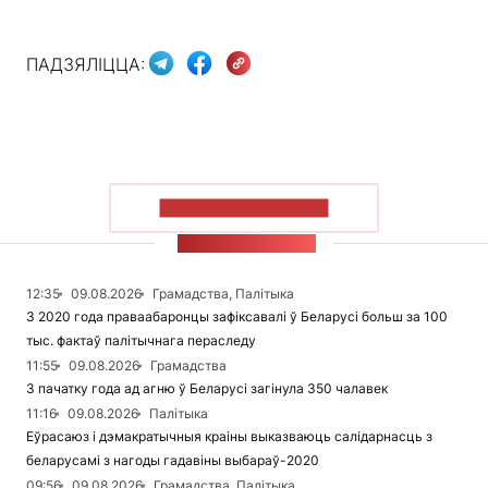
ПАДЗЯЛІЦЦА:
ПАКАЗАЦЬ БОЛЬШ
СТУЖКА НАВІН
12:35
09.08.2026
Грамадства, Палітыка
З 2020 года праваабаронцы зафіксавалі ў Беларусі больш за 100
тыс. фактаў палітычнага пераследу
11:55
09.08.2026
Грамадства
З пачатку года ад агню ў Беларусі загінула 350 чалавек
11:16
09.08.2026
Палітыка
Еўрасаюз і дэмакратычныя краіны выказваюць салідарнасць з
беларусамі з нагоды гадавіны выбараў-2020
09:56
09.08.2026
Грамадства, Палітыка