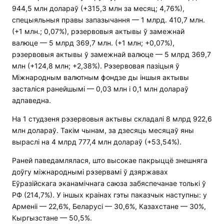
944,5 млн долараў (+315,3 млн за месяц; 4,76%),
спецыяльныя правы запазычання — 1 млрд. 410,7 млн.
(+1 млн.; 0,07%), рэзервовыя актывы ў замежнай
валюце — 5 млрд 369,7 млн. (+1 млн; +0,07%),
рэзервовыя актывы ў замежнай валюце — 5 млрд 369,7
млн ​​(+124,8 млн; +2,38%). Рэзервовая пазіцыя ў
Міжнародным валютным фондзе ды іншыя актывы
засталіся ранейшымі — 0,03 млн і 0,1 млн долараў
адпаведна.
На 1 студзеня рэзервовыя актывы складалі 8 млрд 922,6
млн долараў. Такім чынам, за дзесяць месяцаў яны
выраслі на 4 млрд 777,4 млн долараў (+53,54%).
Раней паведамлялася, што высокае пакрыццё знешняга
доўгу міжнароднымі рэзервамі ў дзяржавах
Еўразійскага эканамічнага саюза забяспечанае толькі ў
РФ (214,7%). У іншых краінах гэты паказчык наступны: у
Арменіі — 22,6%, Беларусі — 30,6%, Казахстане — 30%,
Кыргызстане — 50,5%.