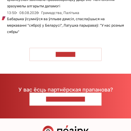
зразумелы алгарытм дапамогі
13:50
08.08.2026
Грамадства, Палітыка
Бабарыка ўсумніўся ва ўплыве дэмсіл, спаслаўшыся на
меркаванні "сяброў у Беларусі", Латушка парыраваў: "У нас розныя
сябры"
ЧЫТАЦЬ
У вас ёсць партнёрская прапанова?
НАПІШЫЦЕ НАМ