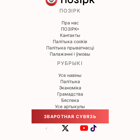
ПОЗІРК
Пра нас
ПОЗІРК+
Кантакты
Палітыка cookie
Палітыка прыватнасці
Палажэнні і ўмовы
РУБРЫКІ
Усе навіны
Палітыка
Эканоміка
Грамадства
Бяспека
Усе артыкулы
ЗВАРОТНАЯ СУВЯЗЬ