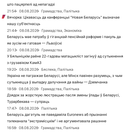
што пацярпелі ад непагадзі
21:54
08.08.2026
Грамадства, Палітыка
Вячорка: Цікавасць да канферэнцыі "Новая Беларусь" вызначае
нашу суб'ектнасць
21:44
08.08.2026
Грамадства, Эканоміка
Беларусь мае патрэбу ў гіганцкай пенсійнай рэформе і пакуль да
яе зусім не гатовая — Львоўскі
20:13
08.08.2026
Грамадства
У Бялыніцкім раёне 22-гадовы матацыкліст загінуў ад сутыкнення
з грузавіком КамАЗ
19:20
08.08.2026
Бяспека, Палітыка
Украіна не пагражае Беларусі, але Мінск павінен разумець, з чым
сутыкнецца ў выпадку далучэння да вайны — Дземчанка
18:56
08.08.2026
Грамадства, Палітыка
Дзядок за жорсткую люстрацыю пасля змены ўлады ў Беларусі,
Турарбекава — супраць
17:47
08.08.2026
Палітыка
Беларусь дагэтуль не паведаміла Euronews аб прызнанні
тэлеканала "экстрэмісцкім" і не аргументавала рашэнне
16:56
08.08.2026
Грамадства, Палітыка