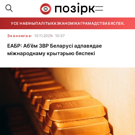
УСЕ НАВІНЫ
ПАЛІТЫКА
ЭКАНОМІКА
ГРАМАДСТВА
БЯСПЕКА
УСЕ
Эканоміка
10.11.2025
10:37
ЕАБР: Аб’ём ЗВР Беларусі адпавядае
міжнароднаму крытэрыю бяспекі