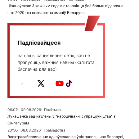
Ціханоўская: З кожным годам становіцца ўсё больш відавочна,
што 2020-ты незваротна змяніў Беларусь
Падпісвайцеся
на нашы сацыяльныя сеткі, каб не
прапусціць важныя навіны (калі гэта
бяспечна для вас)
09:07
09.08.2026
Палітыка
Лукашэнка зацікаўлены ў "нарошчванні супрацоўніцтва" з
Сінгапурам
23:56
08.08.2026
Грамадства
Электразабеспячэнне адноўленае ва ўсіх паселішчах Беларусі,