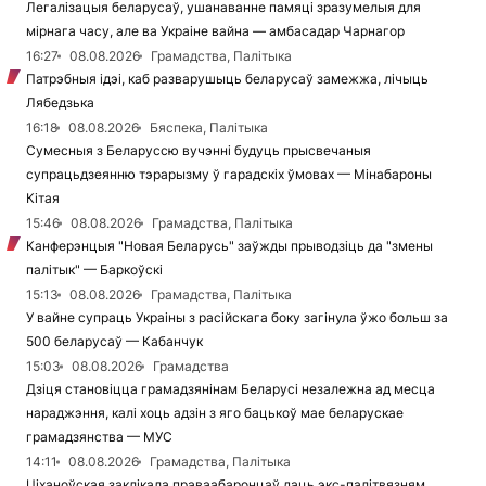
Легалізацыя беларусаў, ушанаванне памяці зразумелыя для
мірнага часу, але ва Украіне вайна — амбасадар Чарнагор
16:27
08.08.2026
Грамадства, Палітыка
Патрэбныя ідэі, каб разварушыць беларусаў замежжа, лічыць
Лябедзька
16:18
08.08.2026
Бяспека, Палітыка
Сумесныя з Беларуссю вучэнні будуць прысвечаныя
супрацьдзеянню тэрарызму ў гарадскіх ўмовах — Мінабароны
Кітая
15:46
08.08.2026
Грамадства, Палітыка
Канферэнцыя "Новая Беларусь" заўжды прыводзіць да "змены
палітык" — Баркоўскі
15:13
08.08.2026
Грамадства, Палітыка
У вайне супраць Украіны з расійскага боку загінула ўжо больш за
500 беларусаў — Кабанчук
15:03
08.08.2026
Грамадства
Дзіця становіцца грамадзянінам Беларусі незалежна ад месца
нараджэння, калі хоць адзін з яго бацькоў мае беларускае
грамадзянства — МУС
14:11
08.08.2026
Грамадства, Палітыка
Ціханоўская заклікала праваабаронцаў даць экс-палітвязням