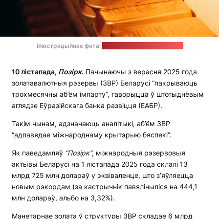
Ілюстрацыйнае фота:
Yana Hurska / unsplash.com
10 лістапада,
Позірк
.
Пачынаючы з верасня 2025 года
золатавалютныя рэзервы (ЗВР) Беларусі “пакрываюць
трохмесячны аб’ём імпарту”, гаворыцца ў штотыднёвым
аглядзе Еўразійскага банка развіцця (ЕАБР).
Такім чынам, адзначаюць аналітыкі, аб’ём ЗВР
“адпавядае міжнароднаму крытэрыю бяспекі”.
Як паведамляў
“Позірк”
, міжнародныя рэзервовыя
актывы Беларусі на 1 лістапада 2025 года склалі 13
млрд 725 млн долараў у эквіваленце, што з’яўляецца
новым рэкордам (за кастрычнік павялічыліся на 444,1
млн долараў, альбо на 3,32%).
Манетарнае золата ў структуры ЗВР складае 6 млрд