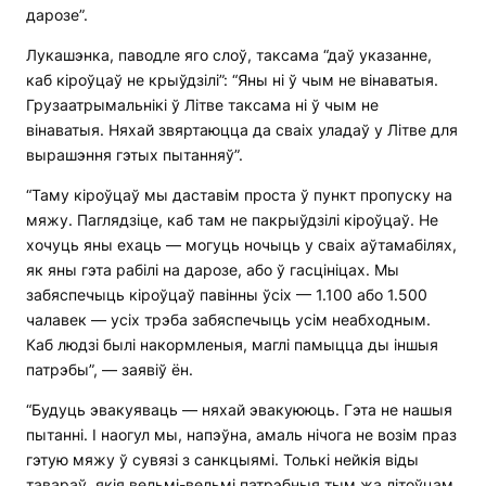
дарозе”.
Лукашэнка, паводле яго слоў, таксама “даў указанне,
каб кіроўцаў не крыўдзілі”: “Яны ні ў чым не вінаватыя.
Грузаатрымальнікі ў Літве таксама ні ў чым не
вінаватыя. Няхай звяртаюцца да сваіх уладаў у Літве для
вырашэння гэтых пытанняў”.
“Таму кіроўцаў мы даставім проста ў пункт пропуску на
мяжу. Паглядзіце, каб там не пакрыўдзілі кіроўцаў. Не
хочуць яны ехаць — могуць ночыць у сваіх аўтамабілях,
як яны гэта рабілі на дарозе, або ў гасцініцах. Мы
забяспечыць кіроўцаў павінны ўсіх — 1.100 або 1.500
чалавек — усіх трэба забяспечыць усім неабходным.
Каб людзі былі накормленыя, маглі памыцца ды іншыя
патрэбы”, — заявіў ён.
“Будуць эвакуяваць — няхай эвакуююць. Гэта не нашыя
пытанні. І наогул мы, напэўна, амаль нічога не возім праз
гэтую мяжу ў сувязі з санкцыямі. Толькі нейкія віды
тавараў, якія вельмі-вельмі патрэбныя тым жа літоўцам