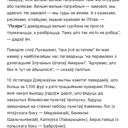
або палякам. Вельмі-вельмі патрэбныя — замовілі, мы
адвезлі. Не замовілі — мы туды не вязем. А з казахамі,
расіянамі, кітайцамі, іншымі краінамі ім (Літве. —
“
Позірк
“
.
) давядзецца вельмі сур’ёзна не проста
тлумачыцца, а разбірацца. Таму што так ніхто не робіць”,
— дадаў ён.
Паводле слоў Лукашэнкі, “пра ўсё астатняе” ён мае
намер у найбліжэйшы час пагаварыць “на перамовах з
дэлегацыяй Злучаных Штатаў Амерыкі”. “Адчуваю, што
без іх тут не абышлося”, — сказаў палітык.
10 лістапада Дзяржаўны мытны камітэт паведаміў, што
больш за 1.100 фур з рэгістрацыйнымі нумарамі Літвы,
якія чакалі выезду ўздоўж дарог, што вядуць да
закрытых Вільнюсам пунктаў пропуску, будуць
змешчаныя на стаянкі паблізу пунктаў Каменны Лог (з
літоўскага боку — Мядзінінкай), Беняконі
(Шальчынінкай), Катлоўка (Лаварышкес), Бераставіца (з
польскага боку — Баброўнікі).