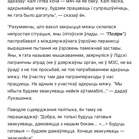
адказаў: калі Літва хоча — мяч на яе баку. Калі ласка,
адкрывайце мяжу, будзем працаваць і супрацоўнічаць,
як гэта было дагэтуль”, — сказаў ён.
“Разумеючы, што вакол закрыцця мяжы склалася
няпростая сітуацыя, яны (літоўскія ўлады. —
“Позірк”.
)
паспрабавалі з міждзяржаўнага ўзроўню перанесці
вырашэнне пытання на ўзровень памежнай заставы.
Яны, я гэта называю мышкаваннем, звярнуліся ў Лідскі
пагранічны атрад (не ў дзяржаўны орган, не ў МЗС, не ва
ўрад) з не тое просьбай, не тое патрабаваннем адкрыць
мяжу. На ўчастку там два пагранпераходы ў нас
працуюць. На адным з участкаў адкрыць мяжу. “Мы
нібыта будзем эвакуяваць нейкія аўтамабілі…” — дадаў
Лукашэнка.
Паводле сцвярджэння палітыка, ён таму не
перашкаджаў: “Добра, як толькі будуць гатовыя
эвакуяваць, дамовяцца з нашым бокам… <…> Будуць
гатовыя — будзем дамаўляцца. Хочаце эвакуяваць —
эвакуюйце”.