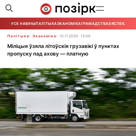
УСЕ НАВІНЫ
ПАЛІТЫКА
ЭКАНОМІКА
ГРАМАДСТВА
БЯСПЕКА
УСЕ
Палітыка
Эканоміка
10.11.2025
13:09
Міліцыя ўзяла літоўскія грузавікі ў пунктах
пропуску пад ахову — платную