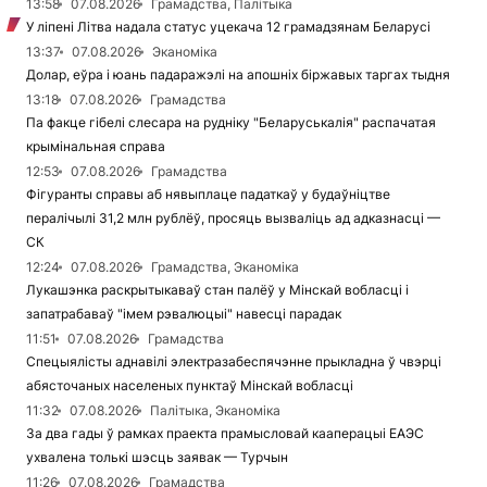
13:58
07.08.2026
Грамадства, Палітыка
У ліпені Літва надала статус уцекача 12 грамадзянам Беларусі
13:37
07.08.2026
Эканоміка
Долар, еўра і юань падаражэлі на апошніх біржавых таргах тыдня
13:18
07.08.2026
Грамадства
Па факце гібелі слесара на рудніку "Беларуськалія" распачатая
крымінальная справа
12:53
07.08.2026
Грамадства
Фігуранты справы аб нявыплаце падаткаў у будаўніцтве
пералічылі 31,2 млн рублёў, просяць вызваліць ад адказнасці —
СК
12:24
07.08.2026
Грамадства, Эканоміка
Лукашэнка раскрытыкаваў стан палёў у Мінскай вобласці і
запатрабаваў "імем рэвалюцыі" навесці парадак
11:51
07.08.2026
Грамадства
Спецыялісты аднавілі электразабеспячэнне прыкладна ў чвэрці
абясточаных населеных пунктаў Мінскай вобласці
11:32
07.08.2026
Палітыка, Эканоміка
За два гады ў рамках праекта прамысловай кааперацыі ЕАЭС
ухвалена толькі шэсць заявак — Турчын
11:26
07.08.2026
Грамадства