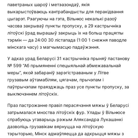
паветраных шароў і метэазондаў, якія
выкарыстоўваюць кантрабандысты для перакідвання
цыгарэт. Рэагуючы на ​​гэта, Вільнюс некалькі разоў
часова закрываў пункты пропуску, а 29 кастрычніка
літоўскі ўрад вырашыў закрыць іх на больш працяглы
тэрмін — да 24:00 30 лістапада (1:00 1 снежня паводле
мінскага часу) з магчымасцю падаўжэння.
У адказ урад Беларусі 31 кастрычніка прыняў пастанову
№ 599 “Аб прымяненні спецыяльнай абмежавальнай
меры”, якой забараніў зарэгістраваным у Літве
грузавым аўтамабілям, цягачам, прычэпам і
паўпрычэпам праязджаць праз усе пункты пропуску, за
выключэннем літоўскіх.
Праз пастрожанне правіл перасячэння мяжы ў Беларусі
затрымалася мноства літоўскіх фур. Улады ў Вільнюсе
спрабуюць угаварыць рэжым Аляксандра Лукашэнкі
дазволіць грузавікам вярнуцца на літоўскую
тэрыторыю, Мінск адмаўляецца да адкрыцця мяжы з