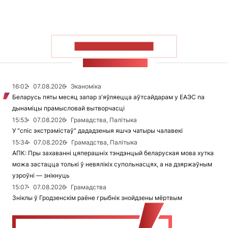
ПАКАЗАЦЬ БОЛЬШ
СТУЖКА НАВІН
16:02
07.08.2026
Эканоміка
Беларусь пяты месяц запар з'яўляецца аўтсайдарам у ЕАЭС па
дынаміцы прамысловай вытворчасці
15:53
07.08.2026
Грамадства, Палітыка
У "спіс экстрэмістаў" дададзеныя яшчэ чатыры чалавекі
15:34
07.08.2026
Грамадства, Палітыка
АПК: Пры захаванні цяперашніх тэндэнцый беларуская мова хутка
можа застацца толькі ў невялікіх супольнасцях, а на дзяржаўным
узроўні — знікнуць
15:07
07.08.2026
Грамадства
Зніклы ў Гродзенскім раёне грыбнік знойдзены мёртвым