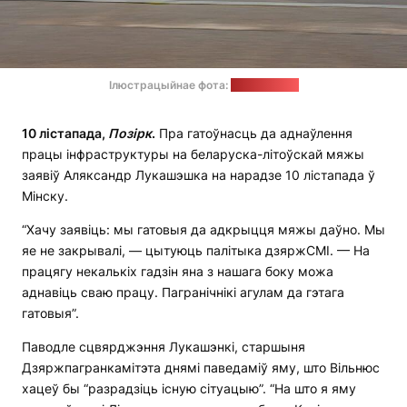
Ілюстрацыйнае фота:
pixabay.com
10 лістапада,
Позірк
.
Пра гатоўнасць да аднаўлення
працы інфраструктуры на беларуска-літоўскай мяжы
заявіў Аляксандр Лукашэшка на нарадзе 10 лістапада ў
Мінску.
“Хачу заявіць: мы гатовыя да адкрыцця мяжы даўно. Мы
яе не закрывалі, — цытуюць палітыка дзяржСМІ. — На
працягу некалькіх гадзін яна з нашага боку можа
аднавіць сваю працу. Пагранічнікі агулам да гэтага
гатовыя”.
Паводле сцвярджэння Лукашэнкі, старшыня
Дзяржпагранкамітэта днямі паведаміў яму, што Вільнюс
хацеў бы “разрадзіць існую сітуацыю”. “На што я яму