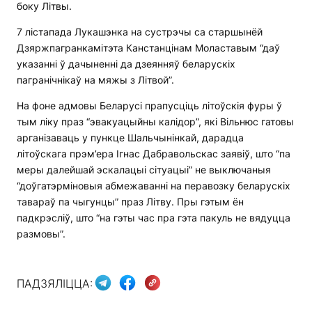
боку Літвы.
7 лістапада Лукашэнка на сустрэчы са старшынёй
Дзяржпагранкамітэта Канстанцінам Моластавым “даў
указанні ў дачыненні да дзеянняў беларускіх
пагранічнікаў на мяжы з Літвой”.
На фоне адмовы Беларусі прапусціць літоўскія фуры ў
тым ліку праз “эвакуацыйны калідор”, які Вільнюс гатовы
арганізаваць у пункце Шальчынінкай, дарадца
літоўскага прэм’ера Ігнас Дабравольскас заявіў, што “па
меры далейшай эскалацыі сітуацыі” не выключаныя
“доўгатэрміновыя абмежаванні на перавозку беларускіх
тавараў па чыгунцы” праз Літву. Пры гэтым ён
падкрэсліў, што “на гэты час пра гэта пакуль не вядуцца
размовы”.
ПАДЗЯЛІЦЦА: