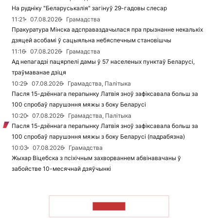
На рудніку "Беларуськалія" загінуў 29-гадовы слесар
11:21
07.08.2026
Грамадства
Пракуратура Мінска адсправаздачылася пра прызнанне некалькіх
дзяцей асобамі ў сацыяльна небяспечным становішчы
11:16
07.08.2026
Грамадства
Ад непагадзі пацярпелі дамы ў 57 населеных пунктаў Беларусі,
траўмаванае дзіця
10:29
07.08.2026
Грамадства, Палітыка
Пасля 15-дзённага перапынку Латвія зноў зафіксавала больш за
100 спробаў парушэння мяжы з боку Беларусі
10:20
07.08.2026
Грамадства, Палітыка
Пасля 15-дзённага перапынку Латвія зноў зафіксавала больш за
100 спробаў парушэння мяжы з боку Беларусі (падрабязна)
10:03
07.08.2026
Грамадства
Жыхар Віцебска з псіхічным захворваннем абвінавачаны ў
забойстве 10-месячнай дзяўчынкі
ЧЫТАЦЬ