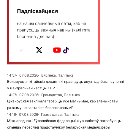
Падпісвайцеся
на нашы сацыяльныя сеткі, каб не
прапусціць важныя навіны (калі гэта
бяспечна для вас)
14:57
07.08.2026
Бяспека, Палітыка
Беларускія і кітайскія дэсантнікі правядуць двухтыднёвыя вучэнні
ў цэнтральнай частцы КНР
14:27
07.08.2026
Грамадства, Палітыка
Ціханоўская заклікала "зрабіць усё магчымае, каб злачынствы
рэжыму не засталіся беспакаранымі"
14:19
07.08.2026
Грамадства, Палітыка
Міжнародная і Еўрапейская федэрацыі журналістаў патрабуюць
спыніць пераслед прадстаўнікоў беларускай медыясферы