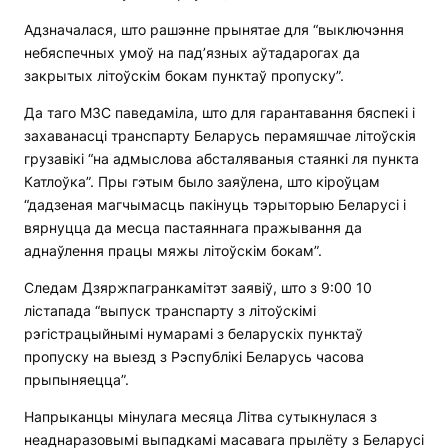
Адзначалася, што рашэнне прынятае для “выключэння
небяспечных умоў на пад’язных аўтадарогах да
закрытых літоўскім бокам пунктаў пропуску”.
Да таго МЗС паведаміла, што для гарантавання бяспекі і
захаванасці транспарту Беларусь перамяшчае літоўскія
грузавікі “на адмыслова абсталяваныя стаянкі ля пункта
Катлоўка”. Пры гэтым было заяўлена, што кіроўцам
“дадзеная магчымасць пакінуць тэрыторыю Беларусі і
вярнуцца да месца пастаяннага пражывання да
аднаўлення працы мяжы літоўскім бокам”.
Следам Дзяржпагранкамітэт заявіў, што з 9:00 10
лістапада “выпуск транспарту з літоўскімі
рэгістрацыйнымі нумарамі з беларускіх пунктаў
пропуску на выезд з Рэспублікі Беларусь часова
прыпыняецца”.
Напрыканцы мінулага месяца Літва сутыкнулася з
неаднаразовымі выпадкамі масавага прылёту з Беларусі