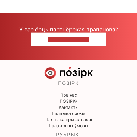
У вас ёсць партнёрская прапанова?
НАПІШЫЦЕ НАМ
ПОЗІРК
Пра нас
ПОЗІРК+
Кантакты
Палітыка cookie
Палітыка прыватнасці
Палажэнні і ўмовы
РУБРЫКІ