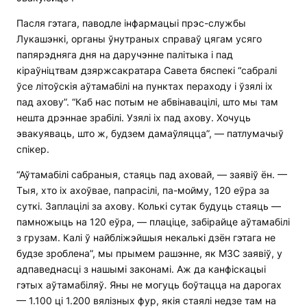
Пасля гэтага, паводле інфармацыі прэс-службы
Лукашэнкі, органы ўнутраных справаў цягам усяго
папярэдняга дня на даручэнне палітыка і пад
кіраўніцтвам дзяржсакратара Савета бяспекі “сабралі
ўсе літоўскія аўтамабілі на пунктах пераходу і ўзялі іх
пад ахову”. “Каб нас потым не абвінавацілі, што мы там
нешта дрэннае зрабілі. Узялі іх пад ахову. Хочуць
эвакуяваць, што ж, будзем дамаўляцца”, — патлумачыў
спікер.
“Аўтамабілі сабраныя, стаяць пад аховай, — заявіў ён. —
Тыя, хто іх ахоўвае, папрасілі, па-мойму, 120 еўра за
суткі. Заплацілі за ахову. Колькі сутак будуць стаяць —
памножыць на 120 еўра, — плаціце, забірайце аўтамабілі
з грузам. Калі ў найбліжэйшыя некалькі дзён гэтага не
будзе зроблена”, мы прымем рашэнне, як МЗС заявіў, у
адпаведнасці з нашымі законамі. Аж да канфіскацыі
гэтых аўтамабіляў. Яны не могуць боўтацца на дарогах
— 1.100 ці 1.200 вялізных фур, якія стаялі недзе там на