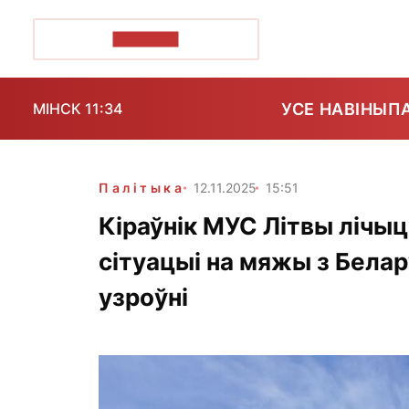
ПОЗІРК+
УСЕ НАВІНЫ
П
МІНСК 11:34
Палітыка
12.11.2025
15:51
Кіраўнік МУС Літвы лічы
сітуацыі на мяжы з Бела
узроўні