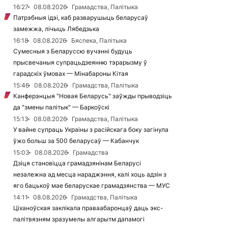
16:27
08.08.2026
Грамадства, Палітыка
Патрэбныя ідэі, каб разварушыць беларусаў
замежжа, лічыць Лябедзька
16:18
08.08.2026
Бяспека, Палітыка
Сумесныя з Беларуссю вучэнні будуць
прысвечаныя супрацьдзеянню тэрарызму ў
гарадскіх ўмовах — Мінабароны Кітая
15:46
08.08.2026
Грамадства, Палітыка
Канферэнцыя "Новая Беларусь" заўжды прыводзіць
да "змены палітык" — Баркоўскі
15:13
08.08.2026
Грамадства, Палітыка
У вайне супраць Украіны з расійскага боку загінула
ўжо больш за 500 беларусаў — Кабанчук
15:03
08.08.2026
Грамадства
Дзіця становіцца грамадзянінам Беларусі
незалежна ад месца нараджэння, калі хоць адзін з
яго бацькоў мае беларускае грамадзянства — МУС
14:11
08.08.2026
Грамадства, Палітыка
Ціханоўская заклікала праваабаронцаў даць экс-
палітвязням зразумелы алгарытм дапамогі