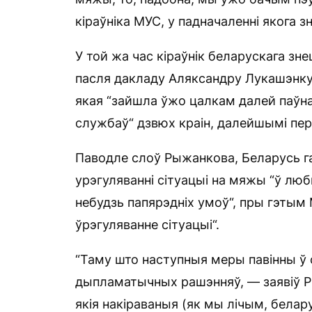
кіраўніка МУС, у падначаленні якога
У той жа час кіраўнік беларускага з
пасля дакладу Аляксандру Лукашэнку 1
якая “зайшла ўжо цалкам далей паў
службаў“ дзвюх краін, далейшымі пер
Паводле слоў Рыжанкова, Беларусь га
урэгуляванні сітуацыі на мяжы “ў лю
небудзь папярэдніх умоў“, пры гэтым 
ўрэгуляванне сітуацыі“.
“Таму што наступныя меры павінны ў
дыпламатычных рашэнняў, — заявіў Р
якія накіраваныя (як мы лічым, белар