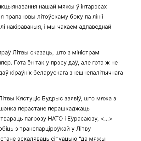
ункцыянавання нашай мяжы ў інтарэсах
 прапановы літоўскаму боку па лініі
і накіраваныя, і мы чакаем адпаведнай
раў Літвы сказаць, што з міністрам
р. Гэта ён так у прэсу даў, але гэта ж не
даў кіраўнік беларускага знешнепалітычнага
Літвы Кястуціс Будрыс заявіў, што мяжа з
ашэнка перастане перашкаджаць
ствараць пагрозу НАТО і Еўрасаюзу, <…>
робіць з транспарціроўкай у Літву
астане эскаляваць сітуацыю “да мяжы