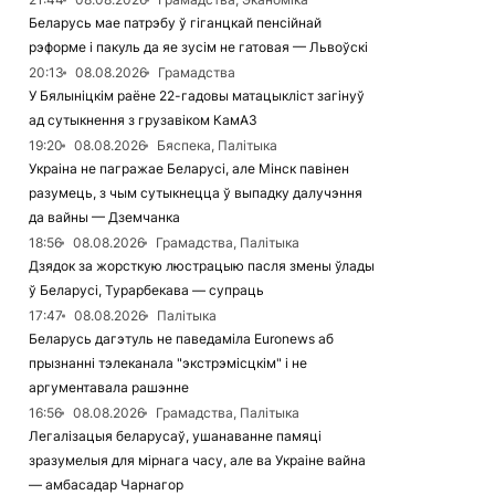
Беларусь мае патрэбу ў гіганцкай пенсійнай
рэформе і пакуль да яе зусім не гатовая — Львоўскі
20:13
08.08.2026
Грамадства
У Бялыніцкім раёне 22-гадовы матацыкліст загінуў
ад сутыкнення з грузавіком КамАЗ
19:20
08.08.2026
Бяспека, Палітыка
Украіна не пагражае Беларусі, але Мінск павінен
разумець, з чым сутыкнецца ў выпадку далучэння
да вайны — Дземчанка
18:56
08.08.2026
Грамадства, Палітыка
Дзядок за жорсткую люстрацыю пасля змены ўлады
ў Беларусі, Турарбекава — супраць
17:47
08.08.2026
Палітыка
Беларусь дагэтуль не паведаміла Euronews аб
прызнанні тэлеканала "экстрэмісцкім" і не
аргументавала рашэнне
16:56
08.08.2026
Грамадства, Палітыка
Легалізацыя беларусаў, ушанаванне памяці
зразумелыя для мірнага часу, але ва Украіне вайна
— амбасадар Чарнагор