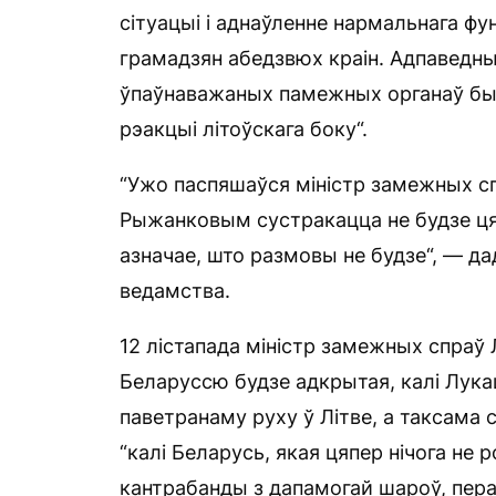
сітуацыі і аднаўленне нармальнага ф
грамадзян абедзвюх краін. Адпаведныя
ўпаўнаважаных памежных органаў был
рэакцыі літоўскага боку“.
“Ужо паспяшаўся міністр замежных сп
Рыжанковым сустракацца не будзе цяпе
азначае, што размовы не будзе“, — да
ведамства.
12 лістапада міністр замежных спраў 
Беларуссю будзе адкрытая, калі Лук
паветранаму руху ў Літве, а таксама 
“калі Беларусь, якая цяпер нічога не 
кантрабанды з дапамогай шароў, пер