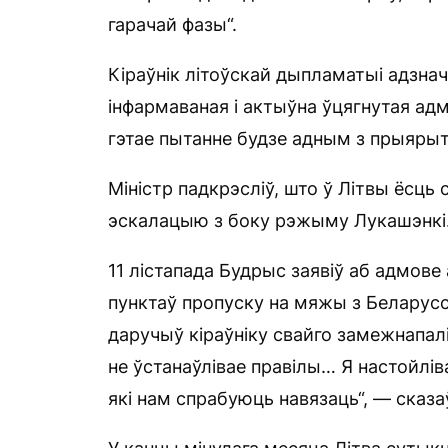
гарачай фазы“.
Кіраўнік літоўскай дыпламатыі адзнач
інфармаваная і актыўна ўцягнутая адм
гэтае пытанне будзе адным з прыяры
Міністр падкрэсліў, што ў Літвы ёсць 
эскалацыю з боку рэжыму Лукашэнкі
11 лістапада Будрыс заявіў аб адмове
пунктаў пропуску на мяжы з Беларусс
даручыў кіраўніку свайго замежнапал
не ўстанаўлівае правілы… Я настойлів
які нам спрабуюць навязаць“, — сказа