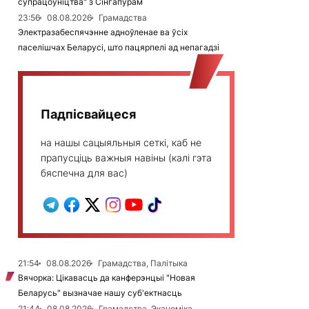
супрацоўніцтва" з Сінгапурам
23:56
08.08.2026
Грамадства
Электразабеспячэнне адноўленае ва ўсіх
паселішчах Беларусі, што пацярпелі ад непагадзі
Падпісвайцеся
на нашы сацыяльныя сеткі, каб не
прапусціць важныя навіны (калі гэта
бяспечна для вас)
21:54
08.08.2026
Грамадства, Палітыка
Вячорка: Цікавасць да канферэнцыі "Новая
Беларусь" вызначае нашу суб'ектнасць
21:44
08.08.2026
Грамадства, Эканоміка