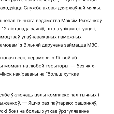
 знаходзіцца Служба аховы дзяржаўнай мяжы.
нешнепалітычнага ведамства Максім Рыжанкоў
2 лістапада заявіў, што з улікам сітуацыі,
намоцтваў упаўнаважаных памежных
амовамі з Вільняй даручана займацца МЗС.
товая весці перамовы з Літвой аб
бы момант на любой тэрыторыі — без якіх-
Мінск накіраваны на “больш хуткае
 сябе ўключаць цэлы комплекс палітычных і
ыжанкоў. — Яшчэ раз паўтараю: рашэнняў,
ускі бок) на больш хуткае ўрэгуляванне