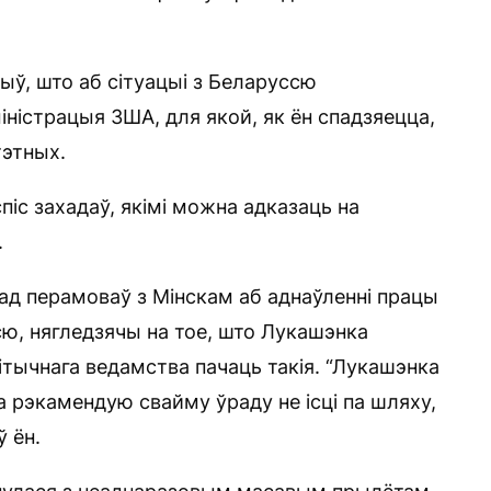
ыў, што аб сітуацыі з Беларуссю
іністрацыя ЗША, для якой, як ён спадзяецца,
тэтных.
спіс захадаў, якімі можна адказаць на
.
 ад перамоваў з Мінскам аб аднаўленні працы
ю, нягледзячы на тое, што Лукашэнка
ітычнага ведамства пачаць такія. “Лукашэнка
а рэкамендую свайму ўраду не ісці па шляху,
ў ён.