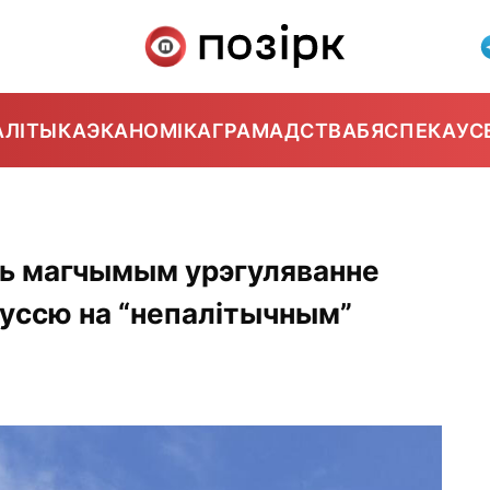
АЛІТЫКА
ЭКАНОМІКА
ГРАМАДСТВА
БЯСПЕКА
УС
ць магчымым урэгуляванне
руссю на “непалітычным”