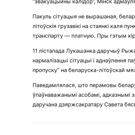
“эвакуацыйны калідор“, Мінск адмаўл
Пакуль сітуацыя не вырашаная, белар
літоўскія грузавікі на стаянкі каля пу
транспарту — платную. Пры гэтым кір
11 лістапада Лукашэнка даручыў Рыжа
нармалізацыі сітуацыі і аднаўлення п
пропуску“ на беларуска-літоўскай мя
Паведамлялася, што перамовы беларус
ўпаўнаважанымі асобамі, адказнымі з
даручана дзяржсакратару Савета бясп