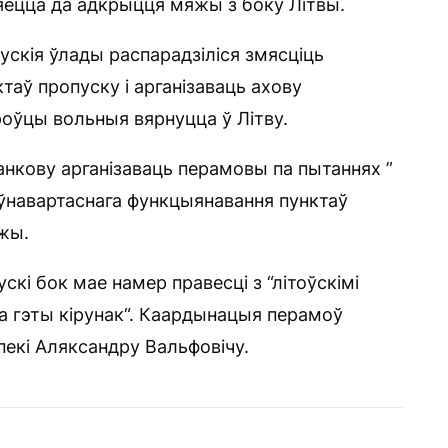
яецца да адкрыцця мяжы з боку Літвы.
ускія ўлады распарадзіліся змясціць
нктаў пропуску і арганізаваць ахову
оўцы вольныя вярнуцца ў Літву.
нкову арганізаваць перамовы па пытаннях ”
аўнавартаснага функцыянавання пунктаў
жы.
кі бок мае намер правесці з “літоўскімі
а гэты кірунак“. Каардынацыя перамоў
екі Аляксандру Вальфовічу.