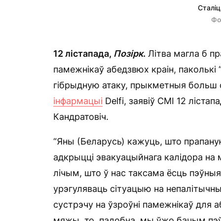
Сталіц
Фо
12 лістапада,
Позірк
.
Літва магла б пр
памежнікаў абедзвюх краін, паколькі
гібрыдную атаку, прыкметныя больш с
інфармацыі
Delfi, заявіў СМІ 12 ліста
Кандратовіч.
“Яны (Беларусь) кажуць, што прапаную
адкрыцці эвакуацыйнага калідора на 
лічым, што ў нас таксама ёсць пэўны
урэгуляваць сітуацыю на непалітычн
сустрэчу на ўзроўні памежнікаў для 
мяжы, то, падобна, мы ўжо бачым пэў