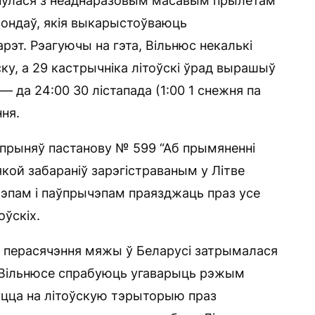
кнулася з неаднаразовым масавым прылётам
зондаў, якія выкарыстоўваюць
рэт. Рэагуючы на гэта, Вільнюс некалькі
ку, а 29 кастрычніка літоўскі ўрад вырашыў
— да 24:00 30 лістапада (1:00 1 снежня па
ня.
а прыняў пастанову № 599 “Аб прымяненні
ой забараніў зарэгістраваным у Літве
чэпам і паўпрычэпам праязджаць праз усе
оўскіх.
ў перасячэння мяжы ў Беларусі затрымалася
 ў Вільнюсе спрабуюць угаварыць рэжым
уцца на літоўскую тэрыторыю праз