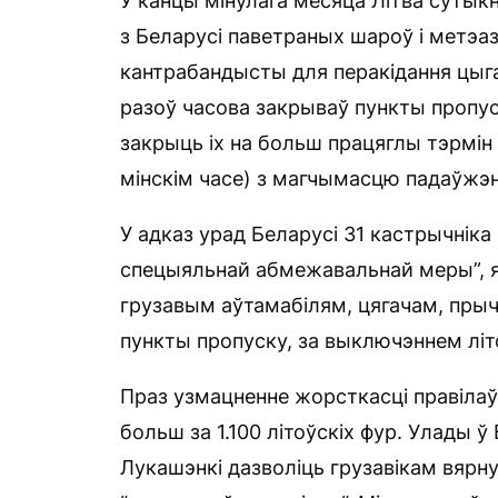
У канцы мінулага месяца Літва суты
з Беларусі паветраных шароў і метэа
кантрабандысты для перакідання цыга
разоў часова закрываў пункты пропус
закрыць іх на больш працяглы тэрмін 
мінскім часе) з магчымасцю падаўжэн
У адказ урад Беларусі 31 кастрычнік
спецыяльнай абмежавальнай меры”, як
грузавым аўтамабілям, цягачам, пры
пункты пропуску, за выключэннем літ
Праз узмацненне жорсткасці правіла
больш за 1.100 літоўскіх фур. Улады
Лукашэнкі дазволіць грузавікам вярн