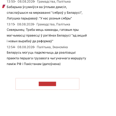
13:50
08.08.2026
Грамадства, Палітыка
Бабарыка ўсумніўся ва ўплыве дэмсіл,
спаслаўшыся на меркаванні "сяброў у Беларусі",
Латушка парыраваў: "У нас розныя сябры"
13:15
08.08.2026
Грамадства, Палітыка
Севярынец: Трэба мець каманды, гатовыя пры
магчымасці правесці ў рэгіёнах Беларусі "ад акцый
і новых вырабаў да рэформаў"
12:54
08.08.2026
Палітыка, Эканоміка
Беларусь могуць падключыць да рэалізацыі
праекта першага грузавога чыгуначнага маршруту
паміж РФ і Пакістанам (дапоўнена)
ЧЫТАЦЬ