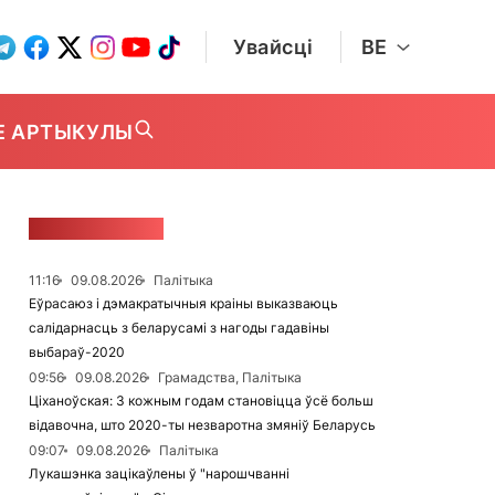
Увайсці
BE
Е АРТЫКУЛЫ
СТУЖКА НАВІН
11:16
09.08.2026
Палітыка
Еўрасаюз і дэмакратычныя краіны выказваюць
салідарнасць з беларусамі з нагоды гадавіны
выбараў-2020
09:56
09.08.2026
Грамадства, Палітыка
Ціханоўская: З кожным годам становіцца ўсё больш
відавочна, што 2020-ты незваротна змяніў Беларусь
09:07
09.08.2026
Палітыка
Лукашэнка зацікаўлены ў "нарошчванні