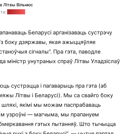
а Літвы Вільнюс
та:
"Позірк"
апанаваць Беларусі арганізаваць сустрэчу
 “з боку дзяржавы, якая ажыццяўляе
таноўчыя сігналы“. Пра гэта, паводле
пада міністр унутраных спраў Літвы Уладзіслаў
ць сустрэцца і пагаварыць пра гэта (аб
мяжы Літвы і Беларусі). Мы са свайго боку
я шляхі, якімі мы можам паспрабаваць
ым узроўні — магчыма, мы прапануем
абмеркавання гэтых пытанняў. Што тычыцца
ныя рухі з боку Беларусі“, — цытуе партал