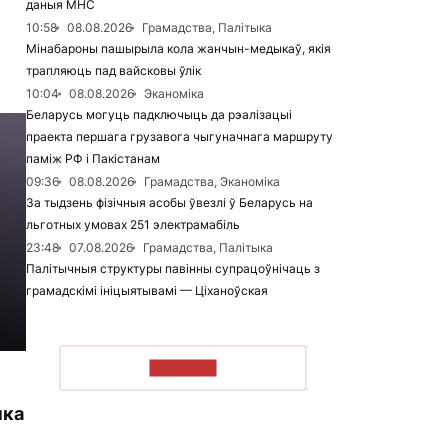
даныя МНС
10:58
08.08.2026
Грамадства, Палітыка
Мінабароны пашырыла кола жанчын-медыкаў, якія
трапляюць пад вайсковы ўлік
10:04
08.08.2026
Эканоміка
Беларусь могуць падключыць да рэалізацыі
праекта першага грузавога чыгуначнага маршруту
паміж РФ і Пакістанам
09:36
08.08.2026
Грамадства, Эканоміка
За тыдзень фізічныя асобы ўвезлі ў Беларусь на
льготных умовах 251 электрамабіль
23:48
07.08.2026
Грамадства, Палітыка
Палітычныя структуры павінны супрацоўнічаць з
грамадскімі ініцыятывамі — Ціханоўская
ЧЫТАЦЬ
нка