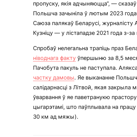
пропуску, якія адчыняюцца“, — сказаў
Польшча зачыніла ў лютым 2023 года
Саюза палякаў Беларусі, журналісту 
Кузніцу — у лістападзе 2021 года з-за
Спробаў нелегальна трапіць праз Бел
ніводнага факту
ўпершыню за 8,5 меся
Пачобута пакуль не паступала. Алякса
частку дамовы
. Яе выкананне Польшч
салідарнасці з Літвой, якая закрыла 
ўварвання ў яе паветранукю прастору
цыгарэтамі, што паўплывала на працу
30 км ад мяжы).