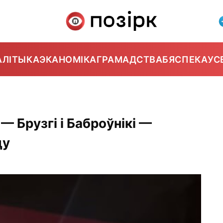
АЛІТЫКА
ЭКАНОМІКА
ГРАМАДСТВА
БЯСПЕКА
УС
— Брузгі і Баброўнікі —
цу