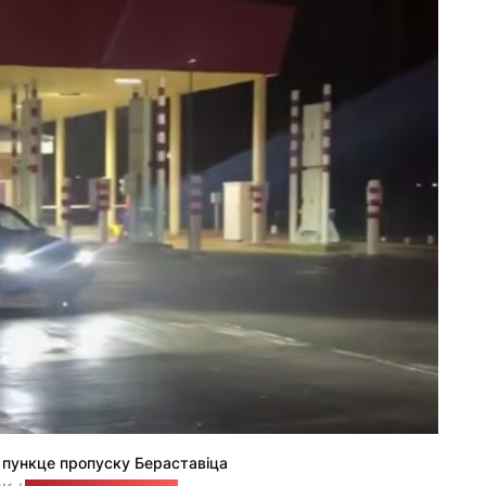
 пункце пропуску Бераставіца