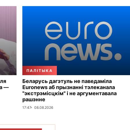
ПАЛІТЫКА
ля
Беларусь дагэтуль не паведаміла
а —
Euronews аб прызнанні тэлеканала
"экстрэмісцкім" і не аргументавала
рашэнне
17:47
08.08.2026