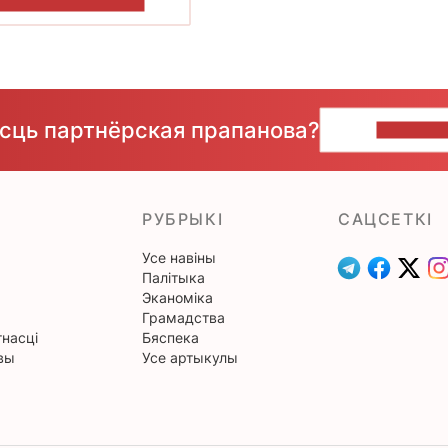
ПАКАЗАЦЬ БОЛЬШ
ёсць партнёрская прапанова?
НАПІШЫ
РУБРЫКІ
САЦСЕТКІ
Усе навіны
Палітыка
Эканоміка
Грамадства
насці
Бяспека
вы
Усе артыкулы