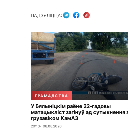
ПАДЗЯЛІЦЦА:
ГРАМАДСТВА
У Бялыніцкім раёне 22-гадовы
матацыкліст загінуў ад сутыкнення 
грузавіком КамАЗ
20:13
08.08.2026