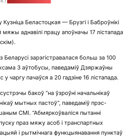
ПК /
стоп-кадр: "Позірк"
Кузніца Беластоцкая — Брузгі і Баброўнікі
 мяжы аднавілі працу апоўначы 17 лістапада
скім).
 з Беларусі зарэгістравалася больш за 100
таксама 3 аўтобусы, паведаміў Дзяржаўны
 у чаргу пачаўся а 20 гадзіне 16 лістапада.
сустрэчы бакоў “на ўзроўні начальнікаў
нікаў мытных пастоў”, паведаміў прэс-
шаным СМІ. “Абмяркоўваліся пытанні
пуску праз мяжу асоб і транспартных
ацыяй і рытмічнага функцыянавання пунктаў