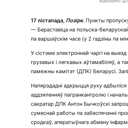
Відэазапіс: Д
17 лістапада,
П
о
зірк
.
Пункты пропуску 
— Бераставіца на польска-беларускай
па варшаўскім часе (у 2 гадзіны па мін
У сістэме электроннай чаргі на выезд
грузавых і легкавых аўтамабіляў, а 
памежны камітэт (ДПК) Беларусі. Запіс
Напярэдадні адкрыцця руху адбыліся 
аддзяленняў пагранкантролю і началь
сакратар ДПК Антон Бычкоўскі запро
сумеснай работы па забеспячэнні про
сродкаў, аператыўнага абмену інфарм