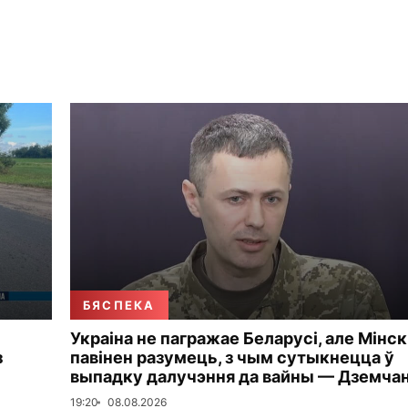
БЯСПЕКА
Украіна не пагражае Беларусі, але Мінск
з
павінен разумець, з чым сутыкнецца ў
выпадку далучэння да вайны — Дземча
19:20
08.08.2026