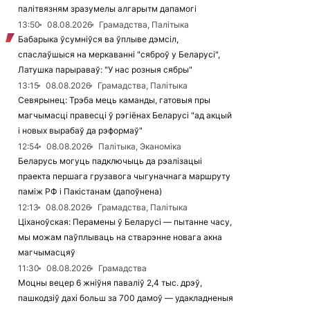
палітвязням зразумелы алгарытм дапамогі
13:50
08.08.2026
Грамадства, Палітыка
Бабарыка ўсумніўся ва ўплыве дэмсіл,
спаслаўшыся на меркаванні "сяброў у Беларусі",
Латушка парыраваў: "У нас розныя сябры"
13:15
08.08.2026
Грамадства, Палітыка
Севярынец: Трэба мець каманды, гатовыя пры
магчымасці правесці ў рэгіёнах Беларусі "ад акцый
і новых вырабаў да рэформаў"
12:54
08.08.2026
Палітыка, Эканоміка
Беларусь могуць падключыць да рэалізацыі
праекта першага грузавога чыгуначнага маршруту
паміж РФ і Пакістанам (дапоўнена)
12:13
08.08.2026
Грамадства, Палітыка
Ціханоўская: Перамены ў Беларусі — пытанне часу,
мы можам паўплываць на стварэнне новага акна
магчымасцяў
11:30
08.08.2026
Грамадства
Моцны вецер 6 жніўня паваліў 2,4 тыс. дрэў,
пашкодзіў дахі больш за 700 дамоў — удакладненыя