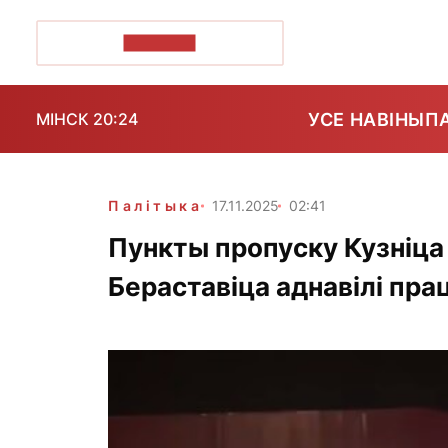
ПОЗІРК+
УСЕ НАВІНЫ
П
МІНСК 20:24
Палітыка
17.11.2025
02:41
Пункты пропуску Кузніца 
Бераставіца аднавілі пра