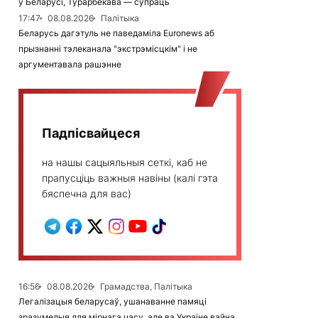
ў Беларусі, Турарбекава — супраць
17:47
08.08.2026
Палітыка
Беларусь дагэтуль не паведаміла Euronews аб
прызнанні тэлеканала "экстрэмісцкім" і не
аргументавала рашэнне
Падпісвайцеся
на нашы сацыяльныя сеткі, каб не
прапусціць важныя навіны (калі гэта
бяспечна для вас)
16:56
08.08.2026
Грамадства, Палітыка
Легалізацыя беларусаў, ушанаванне памяці
зразумелыя для мірнага часу, але ва Украіне вайна