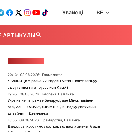
Увайсці
BE
Е АРТЫКУЛЫ
СТУЖКА НАВІН
20:13
08.08.2026
Грамадства
У Бялыніцкім раёне 22-гадовы матацыкліст загінуў
ад сутыкнення з грузавіком КамАЗ
19:20
08.08.2026
Бяспека, Палітыка
Украіна не пагражае Беларусі, але Мінск павінен
разумець, з чым сутыкнецца ў выпадку далучэння
да вайны — Дземчанка
18:56
08.08.2026
Грамадства, Палітыка
Дзядок за жорсткую люстрацыю пасля змены ўлады