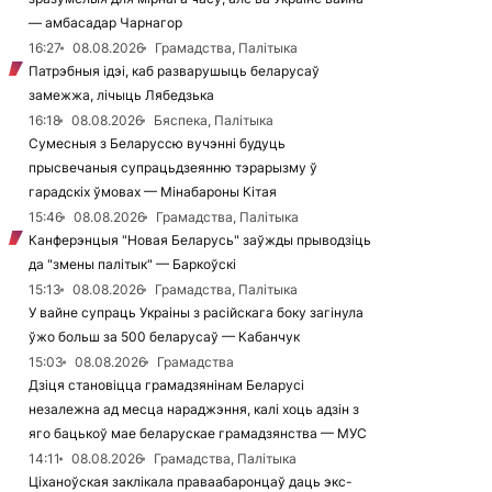
— амбасадар Чарнагор
16:27
08.08.2026
Грамадства, Палітыка
Патрэбныя ідэі, каб разварушыць беларусаў
замежжа, лічыць Лябедзька
16:18
08.08.2026
Бяспека, Палітыка
Сумесныя з Беларуссю вучэнні будуць
прысвечаныя супрацьдзеянню тэрарызму ў
гарадскіх ўмовах — Мінабароны Кітая
15:46
08.08.2026
Грамадства, Палітыка
Канферэнцыя "Новая Беларусь" заўжды прыводзіць
да "змены палітык" — Баркоўскі
15:13
08.08.2026
Грамадства, Палітыка
У вайне супраць Украіны з расійскага боку загінула
ўжо больш за 500 беларусаў — Кабанчук
15:03
08.08.2026
Грамадства
Дзіця становіцца грамадзянінам Беларусі
незалежна ад месца нараджэння, калі хоць адзін з
яго бацькоў мае беларускае грамадзянства — МУС
14:11
08.08.2026
Грамадства, Палітыка
Ціханоўская заклікала праваабаронцаў даць экс-