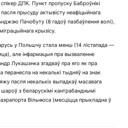
 спікер ДПК. Пункт пропуску Баброўнікі
 пасля прысуду актывісту неафіцыйнага
Анджэю Пачобуту (8 гадоў пазбаўлення волі),
 міграцыйнага крызісу.
арусь у Польшчу стала менш (14 лістапада —
ца), але інфармацыя пра вызваленне
ндр Лукашэнка згадваў пра яго як пра
а перанесла на некалькі тыдняў на знак
мяжу пасля некалькіх выпадкаў масавага
 шароў з беларускімі кантрабанднымі
 аэрапорта Вільнюса (месціцца прыкладна ў