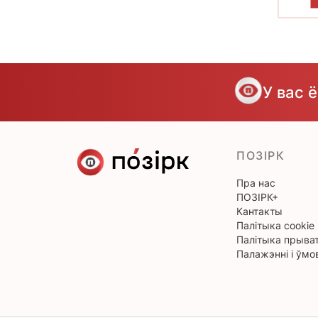
У вас 
ПОЗІРК
Пра нас
ПОЗІРК+
Кантакты
Палітыка cookie
Палітыка прыват
Палажэнні і ўмо