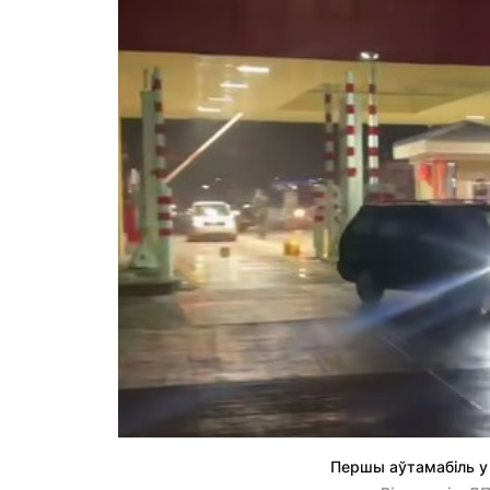
Першы аўтамабіль у