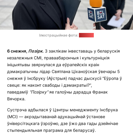
Ілюстрацыйнае фота:
"Позірк"
6 снежня,
Позірк
.
З заклікам інвеставаць у беларускія
незалежныя СМІ, праваабарончыя і культурніцкія
ініцыятывы звярнулася да еўрапейскіх краін
дэмакратычны лідар Святлана Ціханоўская ўвечары 5
снежня ў Інсбруку (Аўстрыя) падчас дыскусіі “Еўропа ў
свеце: як наконт свабоды і дэмакратыі?”,
паведаміў
“Позірку”
яе галоўны дарадца Франак
Вячорка.
Сустрэча адбылася ў Цэнтры менеджменту Інсбрука
(MCI) — акрэдытаванай адукацыйнай ўстанове
ўніверсітэцкага ўзроўню, дзе ўжо два гады дзейнічае
стыпендыяльная праграма для беларусаў.