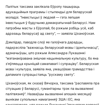
Палітык таксама заклікала Еўропу пашыраць
адукацыйныя праграмы і стыпендыі для беларускай
моладзі. “Інвестыцыі ў людзей — гэта лепшая
інвестыцыя ў будучыню дэмакратычнай Беларусі. Нам
патрэбны масты з Еўропай, бо рэжым робіць усё, каб
адрэзаць беларусаў ад свету”, — заявіла Ціханоўская.
Дэмлідар, паводле слоў яе галоўнага дарадцы,
падкрэсліла “важнасць беларускай мовы і ідэнтычнасці”,
адзначыўшы, што рэжым Аляксандра Лукашэнкі
“мэтанакіравана знішчае нацыянальную культуру, бо яна
з’яўляецца крыніцай самапавагі і супраціву”. Беларуская
мова і культура, заявіла яна, умацоўвае грамадсттва і
дапамаге супрацьстаяць “рускаму свету”.
Ціханоўская, як сказаў Вячорка, таксама “распавяла пра
сітуацыю ў Беларусі, гуманітарны трэк па вызваленні
палітвязняў”. Назваўшы вызваленні апошніх месяцаў
вынікам супольных намаганняў ЗША і ЕС, яна
канстатавала, што рэжым Лукашэнкі “працягвае рэпрэсіі