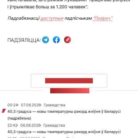
і ўтрымлівае больш за 1.200 чалавек”.
Падрабязнасці
даступныя
падпісчыкам
“Позірк+”
ПАДЗЯЛІЦЦА:
ПАКАЗАЦЬ БОЛЬШ
СТУЖКА НАВІН
00:24
07.08.2026
Грамадства
40,3 градуса — новы тэмпературны рэкорд жніўня ў Беларусі
(падрабязна)
22:42
06.08.2026
Грамадства
40,3 градуса — новы тэмпературны рэкорд жніўня ў Беларусі