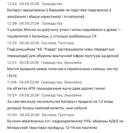
12:42
06.08.2026
Грамадства
Беларус арыштаваны ў Варшаве на падставе падазрэння ў
захоўванні і збыце наркотыкаў і псіхатропаў
12:38
06.08.2026
Грамадства
У цэнтры Мінска на дзяўчыну ўпалі галіны надламанага дрэва —
пацярпелая ў бальніцы, у сітуацыі разбіраецца СК
12:35
06.08.2026
Бяспека, Палітыка
Падсанкцыйнае "КБ "Радар" распрацавала новы перадатчык
перашкодаў для абароны крытычнай інфраструктуры ад дронаў
12:31
06.08.2026
Грамадства, Эканоміка
Мытня выкрыла намер польскага перавозчыка схаваць частку
грузу
11:08
06.08.2026
Грамадства, Эканоміка
На аб'ектах АПК пашкоджаныя яшчэ дзве адзінкі тэхнікі
10:57
06.08.2026
Грамадства, Эканоміка
За сем месяцаў насельніцтва Беларусі прадало на 1,3 млрд
долараў больш наяўнай валюты, чым набыло
10:50
06.08.2026
Бяспека, Палітыка
Вучэнні міратворчых сіл і падраздзяленняў РХБ-абароны АДКБ на
беларускай тэрыторыі пройдуць 12–16 кастрычніка