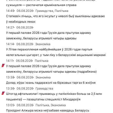
сужыцеля — распачатая крымінальная справа
14:49
06.08.2026
Грамадства, Палітыка
Статкевіч лічыць, что яго інсульт у няволі быў выкліканы адмоваю
ў неабходных леках
14:27
06.08.2026
У першай палове 2026 года Грузія дала прытулак аднаму
замежніку, беларусы атрымалі чатыры адмовы
14:14
06.08.2026
Эканоміка
У Літве перахопленая найбуйнейшая ў 2026 годзе партыя
нелегальных цыгарэт, у тым ліку з беларускімі акцызнымі маркамі
14:11
06.08.2026
Палітыка
У першай палове 2026 года Грузія дала прытулак аднаму
замежніку, беларусы атрымалі чатыры адмовы (падрабязна)
13:38
06.08.2026
Эканоміка
Долар, еўра і юань падаражэлі на біржавых таргах 6 жніўня
13:36
06.08.2026
Грамадства
Штогод афтальмолагі прымаюць у паліклініках больш за 2,5 млн
пацыентаў — пазаштатны спецыяліст Мінздароўя
13:05
06.08.2026
Палітыка, Эканоміка
Прэзідэнт Алжыра можа неўзабаве наведаць Беларусь