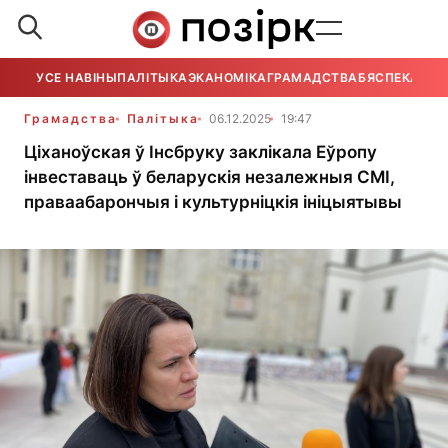
УСЕ НАВІНЫ
ПАЛІТЫКА
ЭКАНОМІКА
ГРАМАДСТВА
БЯСПЕКА
УСЕ
Грамадства
Палітыка
06.12.2025
19:47
Ціханоўская ў Інсбруку заклікала Еўропу
інвеставаць ў беларускія незалежныя СМІ,
праваабарончыя і культурніцкія ініцыятывы