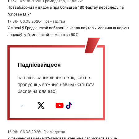
19:57
06.08.2026
Грамадства, Палітыка
Правабаронцам вядома пра больш за 180 фактаў пераследу па
"справе ЕГУ"
17:36
06.08.2026
Грамадства
У ліпені ў Гродзенскай вобласці выпала паўтары месячныя нормы
ападкаў, у Гомельскай — менш за 60%
Падпісвайцеся
на нашы сацыяльныя сеткі, каб не
прапусціць важныя навіны (калі гэта
бяспечна для вас)
15:08
06.08.2026
Грамадства
У Сенненскім раёне 62-гадовая жанчына пагражала забіць