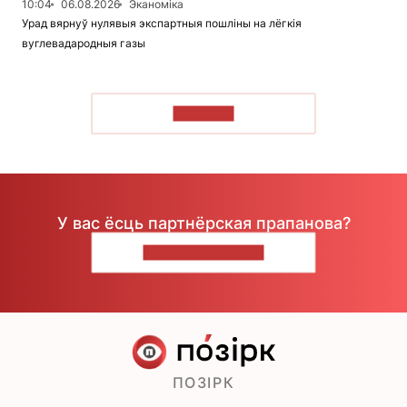
10:04
06.08.2026
Эканоміка
Урад вярнуў нулявыя экспартныя пошліны на лёгкія
вуглевадародныя газы
ЧЫТАЦЬ
У вас ёсць партнёрская прапанова?
НАПІШЫЦЕ НАМ
ПОЗІРК