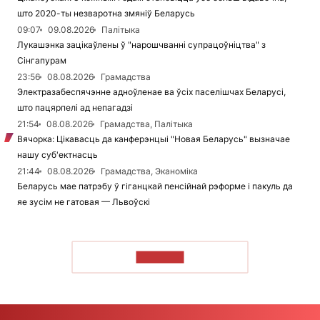
што 2020-ты незваротна змяніў Беларусь
09:07
09.08.2026
Палітыка
Лукашэнка зацікаўлены ў "нарошчванні супрацоўніцтва" з
Сінгапурам
23:56
08.08.2026
Грамадства
Электразабеспячэнне адноўленае ва ўсіх паселішчах Беларусі,
што пацярпелі ад непагадзі
21:54
08.08.2026
Грамадства, Палітыка
Вячорка: Цікавасць да канферэнцыі "Новая Беларусь" вызначае
нашу суб'ектнасць
21:44
08.08.2026
Грамадства, Эканоміка
Беларусь мае патрэбу ў гіганцкай пенсійнай рэформе і пакуль да
яе зусім не гатовая — Львоўскі
ЧЫТАЦЬ