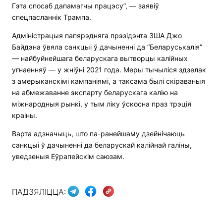
Гэта спосаб дапамагчы працэсу”, — заявіў
спецпасланнік Трампа.
Адміністрацыя папярэдняга прэзідэнта ЗША Джо
Байдэна ўвяла санкцыі ў дачыненні да “Беларуськалія”
— найбуйнейшага беларускага вытворцы калійных
угнаенняў — у жніўні 2021 года. Меры тычыліся здзелак
з амерыканскімі кампаніямі, а таксама былі скіраваныя
на абмежаванне экспарту беларускага калію на
міжнародныя рынкі, у тым ліку ўскосна праз трэція
краіны.
Варта адзначыць, што па-ранейшаму дзейнічаюць
санкцыі ў дачыненні да беларускай калійнай галіны,
уведзеныя Еўрапейскім саюзам.
ПАДЗЯЛІЦЦА: