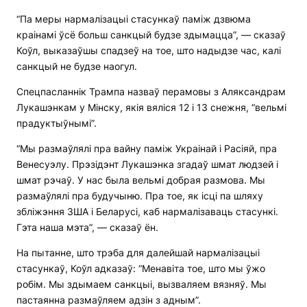
“Па меры нармалізацыі стасункаў паміж дзвюма
краінамі ўсё больш санкцый будзе здымацца”, — сказаў
Коўл, выказаўшы спадзеў на тое, што надыдзе час, калі
санкцый не будзе наогул.
Спецпасланнік Трампа назваў перамовы з Аляксандрам
Лукашэнкам у Мінску, якія вяліся 12 і 13 снежня, “вельмі
прадуктыўнымі”.
“Мы размаўлялі пра вайну паміж Украінай і Расіяй, пра
Венесуэлу. Прэзідэнт Лукашэнка згадаў шмат людзей і
шмат рэчаў. У нас была вельмі добрая размова. Мы
размаўлялі пра будучыню. Пра тое, як ісці па шляху
збліжэння ЗША і Беларусі, каб нармалізаваць стасункі.
Гэта наша мэта”, — сказаў ён.
На пытанне, што трэба для далейшай нармалізацыі
стасункаў, Коўл адказаў: “Менавіта тое, што мы ўжо
робім. Мы здымаем санкцыі, вызваляем вязняў. Мы
пастаянна размаўляем адзін з адным”.