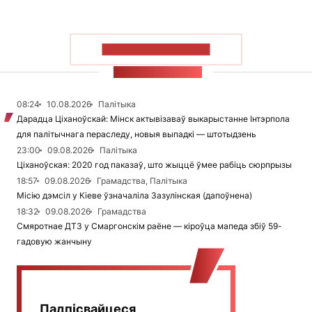
ПАКАЗАЦЬ БОЛЬШ
СТУЖКА НАВІН
08:24
10.08.2026
Палітыка
Дарадца Ціханоўскай: Мінск актывізаваў выкарыстанне Інтэрпола
для палітычнага пераследу, новыя выпадкі — штотыдзень
23:00
09.08.2026
Палітыка
Ціханоўская: 2020 год паказаў, што жыццё ўмее рабіць сюрпрызы
18:57
09.08.2026
Грамадства, Палітыка
Місію дэмсіл у Кіеве ўзначаліла Зазулінская (дапоўнена)
18:32
09.08.2026
Грамадства
Смяротнае ДТЗ у Смаргонскім раёне — кіроўца мапеда збіў 59-
гадовую жанчыну
Падпісвайцеся