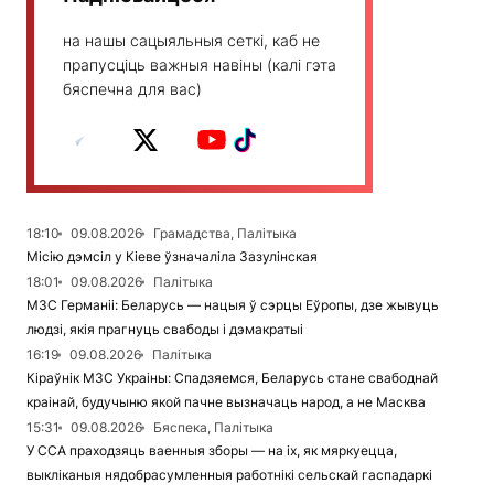
на нашы сацыяльныя сеткі, каб не
прапусціць важныя навіны (калі гэта
бяспечна для вас)
18:10
09.08.2026
Грамадства, Палітыка
Місію дэмсіл у Кіеве ўзначаліла Зазулінская
18:01
09.08.2026
Палітыка
МЗС Германіі: Беларусь — нацыя ў сэрцы Еўропы, дзе жывуць
людзі, якія прагнуць свабоды і дэмакратыі
16:19
09.08.2026
Палітыка
Кіраўнік МЗС Украіны: Спадзяемся, Беларусь стане свабоднай
краінай, будучыню якой пачне вызначаць народ, а не Масква
15:31
09.08.2026
Бяспека, Палітыка
У ССА праходзяць ваенныя зборы — на іх, як мяркуецца,
выкліканыя нядобрасумленныя работнікі сельскай гаспадаркі