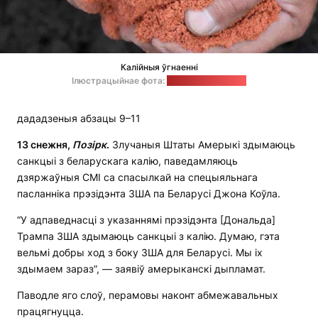
Калійныя ўгнаенні
Ілюстрацыйнае фота:
clearerimages.com
дададзеныя абзацы 9–11
13 снежня,
Позірк
.
Злучаныя Штаты Амерыкі здымаюць
санкцыі з беларускага калію, паведамляюць
дзяржаўныя СМІ са спасылкай на спецыяльнага
пасланніка прэзідэнта ЗША па Беларусі Джона Коўла.
“У адпаведнасці з указаннямі прэзідэнта [Дональда]
Трампа ЗША здымаюць санкцыі з калію. Думаю, гэта
вельмі добры ход з боку ЗША для Беларусі. Мы іх
здымаем зараз”, — заявіў амерыканскі дыпламат.
Паводле яго слоў, перамовы наконт абмежавальных
працягнуцца.