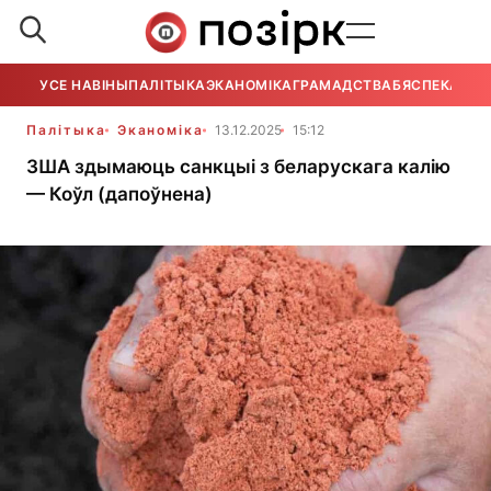
УСЕ НАВІНЫ
ПАЛІТЫКА
ЭКАНОМІКА
ГРАМАДСТВА
БЯСПЕКА
УСЕ
Палітыка
Эканоміка
13.12.2025
15:12
ЗША здымаюць санкцыі з беларускага калію
— Коўл (дапоўнена)