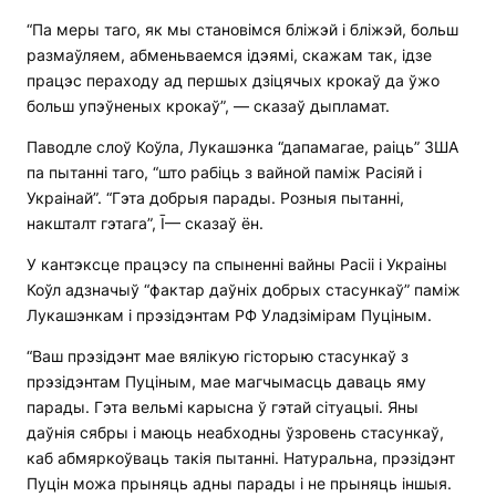
“Па меры таго, як мы становімся бліжэй і бліжэй, больш
размаўляем, абменьваемся ідэямі, скажам так, ідзе
працэс пераходу ад першых дзіцячых крокаў да ўжо
больш упэўненых крокаў”, — сказаў дыпламат.
Паводле слоў Коўла, Лукашэнка “дапамагае, раіць” ЗША
па пытанні таго, “што рабіць з вайной паміж Расіяй і
Украінай”. “Гэта добрыя парады. Розныя пытанні,
накшталт гэтага”, Ī— сказаў ён.
У кантэксце працэсу па спыненні вайны Расіі і Украіны
Коўл адзначыў “фактар ​​даўніх добрых стасункаў” паміж
Лукашэнкам і прэзідэнтам РФ Уладзімірам Пуціным.
“Ваш прэзідэнт мае вялікую гісторыю стасункаў з
прэзідэнтам Пуціным, мае магчымасць даваць яму
парады. Гэта вельмі карысна ў гэтай сітуацыі. Яны
даўнія сябры і маюць неабходны ўзровень стасункаў,
каб абмяркоўваць такія пытанні. Натуральна, прэзідэнт
Пуцін можа прыняць адны парады і не прыняць іншыя.