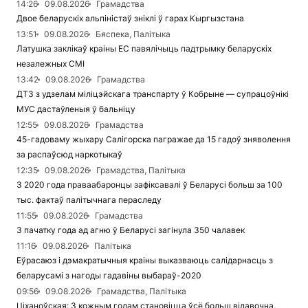
14:26
09.08.2026
Грамадства
Двое беларускіх альпіністаў зніклі ў гарах Кыргызстана
13:51
09.08.2026
Бяспека, Палітыка
Латушка заклікаў краіны ЕС павялічыць падтрымку беларускіх
незалежных СМІ
13:42
09.08.2026
Грамадства
ДТЗ з удзелам міліцэйскага транспарту ў Кобрыне — супрацоўнікі
МУС дастаўленыя ў бальніцу
12:55
09.08.2026
Грамадства
45-гадоваму жыхару Салігорска пагражае да 15 гадоў зняволення
за распаўсюд наркотыкаў
12:35
09.08.2026
Грамадства, Палітыка
З 2020 года праваабаронцы зафіксавалі ў Беларусі больш за 100
тыс. фактаў палітычнага пераследу
11:55
09.08.2026
Грамадства
З пачатку года ад агню ў Беларусі загінула 350 чалавек
11:16
09.08.2026
Палітыка
Еўрасаюз і дэмакратычныя краіны выказваюць салідарнасць з
беларусамі з нагоды гадавіны выбараў-2020
09:56
09.08.2026
Грамадства, Палітыка
Ціханоўская: З кожным годам становіцца ўсё больш відавочна,