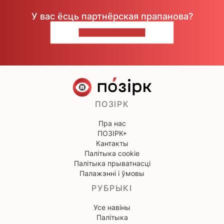
У вас ёсць партнёрская прапанова?
НАПІШЫЦЕ НАМ
ПОЗІРК
Пра нас
ПОЗІРК+
Кантакты
Палітыка cookie
Палітыка прыватнасці
Палажэнні і ўмовы
РУБРЫКІ
Усе навіны
Палітыка