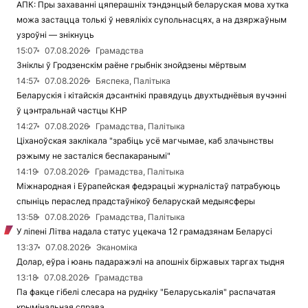
АПК: Пры захаванні цяперашніх тэндэнцый беларуская мова хутка
можа застацца толькі ў невялікіх супольнасцях, а на дзяржаўным
узроўні — знікнуць
15:07
07.08.2026
Грамадства
Зніклы ў Гродзенскім раёне грыбнік знойдзены мёртвым
14:57
07.08.2026
Бяспека, Палітыка
Беларускія і кітайскія дэсантнікі правядуць двухтыднёвыя вучэнні
ў цэнтральнай частцы КНР
14:27
07.08.2026
Грамадства, Палітыка
Ціханоўская заклікала "зрабіць усё магчымае, каб злачынствы
рэжыму не засталіся беспакаранымі"
14:19
07.08.2026
Грамадства, Палітыка
Міжнародная і Еўрапейская федэрацыі журналістаў патрабуюць
спыніць пераслед прадстаўнікоў беларускай медыясферы
13:58
07.08.2026
Грамадства, Палітыка
У ліпені Літва надала статус уцекача 12 грамадзянам Беларусі
13:37
07.08.2026
Эканоміка
Долар, еўра і юань падаражэлі на апошніх біржавых таргах тыдня
13:18
07.08.2026
Грамадства
Па факце гібелі слесара на рудніку "Беларуськалія" распачатая
крымінальная справа