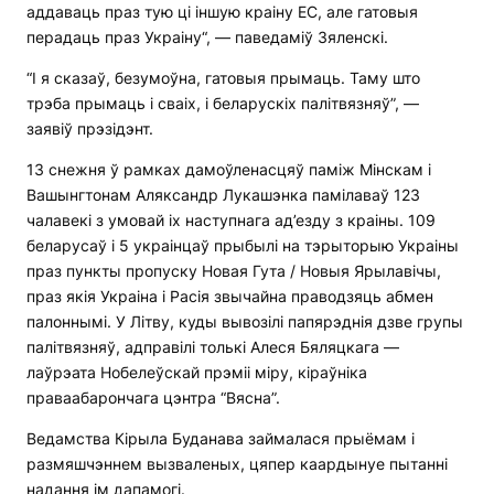
аддаваць праз тую ці іншую краіну ЕС, але гатовыя
перадаць праз Украіну“, — паведаміў Зяленскі.
“І я сказаў, безумоўна, гатовыя прымаць. Таму што
трэба прымаць і сваіх, і беларускіх палітвязняў”, —
заявіў прэзідэнт.
13 снежня ў рамках дамоўленасцяў паміж Мінскам і
Вашынгтонам Аляксандр Лукашэнка памілаваў 123
чалавекі з умовай іх наступнага ад’езду з краіны. 109
беларусаў і 5 украінцаў прыбылі на тэрыторыю Украіны
праз пункты пропуску Новая Гута / Новыя Ярылавічы,
праз якія Украіна і Расія звычайна праводзяць абмен
палоннымі. У Літву, куды вывозілі папярэднія дзве групы
палітвязняў, адправілі толькі Алеся Бяляцкага —
лаўрэата Нобелеўскай прэміі міру, кіраўніка
праваабарончага цэнтра “Вясна”.
Ведамства Кірыла Буданава займалася прыёмам і
размяшчэннем вызваленых, цяпер каардынуе пытанні
надання ім дапамогі.