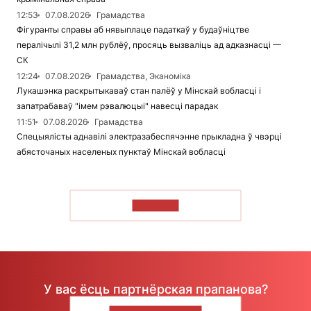
12:53
07.08.2026
Грамадства
Фігуранты справы аб нявыплаце падаткаў у будаўніцтве
пералічылі 31,2 млн рублёў, просяць вызваліць ад адказнасці —
СК
12:24
07.08.2026
Грамадства, Эканоміка
Лукашэнка раскрытыкаваў стан палёў у Мінскай вобласці і
запатрабаваў "імем рэвалюцыі" навесці парадак
11:51
07.08.2026
Грамадства
Спецыялісты аднавілі электразабеспячэнне прыкладна ў чвэрці
абясточаных населеных пунктаў Мінскай вобласці
ЧЫТАЦЬ
У вас ёсць партнёрская прапанова?