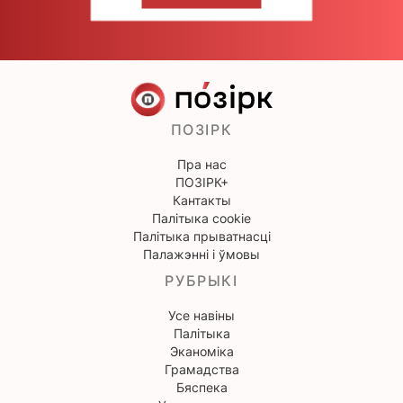
НАПІШЫЦЕ НАМ
ПОЗІРК
Пра нас
ПОЗІРК+
Кантакты
Палітыка cookie
Палітыка прыватнасці
Палажэнні і ўмовы
РУБРЫКІ
Усе навіны
Палітыка
Эканоміка
Грамадства
Бяспека