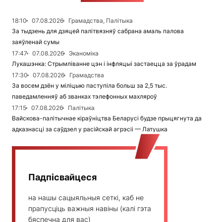
18:10
07.08.2026
Грамадства, Палітыка
За тыдзень для дзяцей палітвязняў сабрана амаль палова
заяўленай сумы
17:47
07.08.2026
Эканоміка
Лукашэнка: Стрымліванне цэн і інфляцыі застаецца за ўрадам
17:30
07.08.2026
Грамадства
За восем дзён у міліцыю паступіла больш за 2,5 тыс.
паведамленняў аб званках тэлефонных махляроў
17:15
07.08.2026
Палітыка
Вайскова-палітычнае кіраўніцтва Беларусі будзе прыцягнута да
адказнасці за саўдзел у расійскай агрэсіі — Латушка
Падпісвайцеся
на нашы сацыяльныя сеткі, каб не
прапусціць важныя навіны (калі гэта
бяспечна для вас)