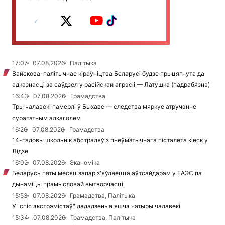
17:07
07.08.2026
Палітыка
Вайскова-палітычнае кіраўніцтва Беларусі будзе прыцягнута да
адказнасці за саўдзел у расійскай агрэсіі — Латушка (падрабязна)
16:43
07.08.2026
Грамадства
Тры чалавекі памерлі ў Быхаве — следства мяркуе атручэнне
сурагатным алкаголем
16:26
07.08.2026
Грамадства
14-гадовы школьнік абстраляў з пнеўматычнага пісталета кіёск у
Лідзе
16:02
07.08.2026
Эканоміка
Беларусь пяты месяц запар з'яўляецца аўтсайдарам у ЕАЭС па
дынаміцы прамысловай вытворчасці
15:53
07.08.2026
Грамадства, Палітыка
У "спіс экстрэмістаў" дададзеныя яшчэ чатыры чалавекі
15:34
07.08.2026
Грамадства, Палітыка