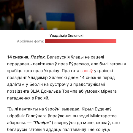
Уладзімір Зяленскі
Архіўнае фота:
тэлеграм-канал Уладзіміра Зяленскага
14 снежня,
Позірк
.
Беларускія ўлады не хацелі
перадаваць палітвязняў праз Еўрасаюз, але былі гатовыя
зрабіць гэта праз Украіну. Пра гэта
заявіў
украінскі
прэзідэнт Уладзімір Зяленскі днём 14 снежня перад
адлётам у Берлін на сустрэчу з прадстаўнікамі
прэзідэнта ЗША Дональда Трампа аб умовах мірнага
пагаднення з Расіяй.
“Былі кантакты на ўзроўні выведак. Кірыл Буданаў
(кіраўнік Галоўнага ўпраўлення выведкі Міністэрства
абароны. —
“
П
о
зірк
“
.) звярнуўся да мяне, сказаў, што
беларусы гатовыя аддаць палітвязняў і не хочуць