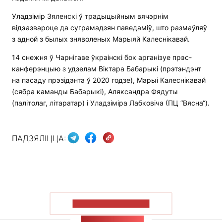
Уладзімір Зяленскі ў традыцыйным вячэрнім
відэазвароце да суграмадзян паведаміў, што размаўляў
з адной з былых зняволеных Марыяй Калеснікавай.
14 снежня ў Чарнігаве ўкраінскі бок арганізуе прэс-
канферэнцыю з удзелам Віктара Бабарыкі (прэтэндэнт
на пасаду прэзідэнта ў 2020 годзе), Марыі Калеснікавай
(сябра каманды Бабарыкі), Аляксандра Фядуты
(палітолаг, літаратар) і Уладзіміра Лабковіча (ПЦ “Вясна“).
ПАДЗЯЛІЦЦА:
ПАКАЗАЦЬ БОЛЬШ
СТУЖКА НАВІН