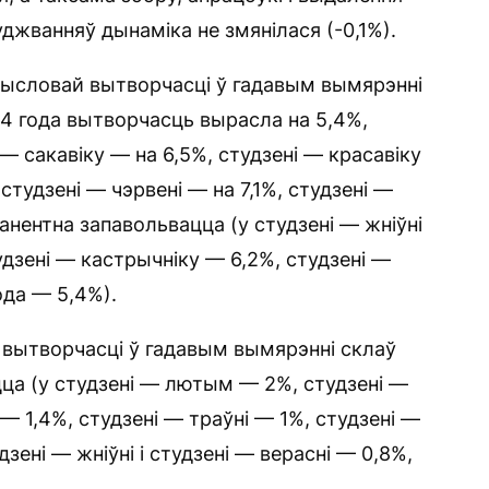
уджванняў дынаміка не змянілася (-0,1%).
мысловай вытворчасці ў гадавым вымярэнні
24 года вытворчасць вырасла на 5,4%,
 — сакавіку — на 6,5%, студзені — красавіку
 студзені — чэрвені — на 7,1%, студзені —
манентна запавольвацца (у студзені — жніўні
удзені — кастрычніку — 6,2%, студзені —
ода — 5,4%).
 вытворчасці ў гадавым вымярэнні склаў
цца (у студзені — лютым — 2%, студзені —
 — 1,4%, студзені — траўні — 1%, студзені —
удзені — жніўні і студзені — верасні — 0,8%,