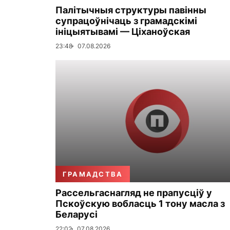
Палітычныя структуры павінны
супрацоўнічаць з грамадскімі
ініцыятывамі — Ціханоўская
23:48
07.08.2026
ГРАМАДСТВА
Рассельгаснагляд не прапусціў у
Пскоўскую вобласць 1 тону масла з
Беларусі
22:02
07.08.2026