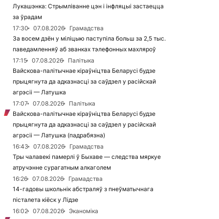
Лукашэнка: Стрымліванне цэн і інфляцыі застаецца
за ўрадам
17:30
07.08.2026
Грамадства
За восем дзён у міліцыю паступіла больш за 2,5 тыс.
паведамленняў аб званках тэлефонных махляроў
17:15
07.08.2026
Палітыка
Вайскова-палітычнае кіраўніцтва Беларусі будзе
прыцягнута да адказнасці за саўдзел у расійскай
агрэсіі — Латушка
17:07
07.08.2026
Палітыка
Вайскова-палітычнае кіраўніцтва Беларусі будзе
прыцягнута да адказнасці за саўдзел у расійскай
агрэсіі — Латушка (падрабязна)
16:43
07.08.2026
Грамадства
Тры чалавекі памерлі ў Быхаве — следства мяркуе
атручэнне сурагатным алкаголем
16:26
07.08.2026
Грамадства
14-гадовы школьнік абстраляў з пнеўматычнага
пісталета кіёск у Лідзе
16:02
07.08.2026
Эканоміка