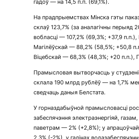
гадоў — на 14,5 п.п. (69,1%).
На прадпрыемствах Мінска гэты паказ
склаў 123,7% (за аналагічны перыяд 20
вобласці — 107,2% (69,3%; +37,9 п.п.), 
Магілёўскай — 88,2% (58,5%; +50,8 п.п
Віцебскай — 68,3% (48,3%; +20 п.п.), 
Прамысловая вытворчасць у студзені 
склала 190 млрд рублёў — на 1,7% ме
сведчаць даныя Белстата.
У горназдабыўной прамысловасці рост
забеспячэння электраэнергіяй, газам
паветрам — 2% (+2,8%); у апрацоўчай
2,3% (-2%), у галінах водазабеспячэнн