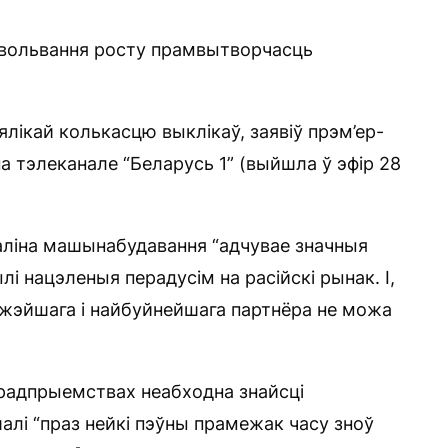
павольвання росту прамвытворчасць
лікай колькасцю выклікаў, заявіў прэм’ер-
на тэлеканале “Беларусь 1” (выйшла ў эфір 28
галіна машынабудавання “адчувае значныя
і нацэленыя перадусім на расійскі рынак. І,
іжэйшага і найбуйнейшага партнёра не можа
 прадпрыемствах неабходна знайсці
шалі “праз нейкі пэўны прамежак часу зноў