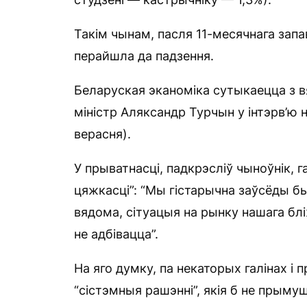
Такім чынам, пасля 11-месячнага за
перайшла да падзення.
Беларуская эканоміка сутыкаецца з вя
міністр Аляксандр Турчын у інтэрв’ю 
верасня).
У прыватнасці, падкрэсліў чыноўнік, 
цяжкасці”: “Мы гістарычна заўсёды был
вядома, сітуацыя на рынку нашага бл
не адбівацца”.
На яго думку, па некаторых галінах і
“сістэмныя рашэнні”, якія б не прыму