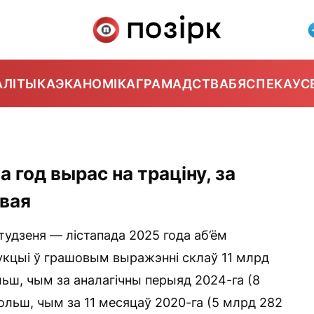
АЛІТЫКА
ЭКАНОМІКА
ГРАМАДСТВА
БЯСПЕКА
УС
а год вырас на траціну, за
двая
удзеня — лістапада 2025 года аб’ём
укцыі ў грашовым выражэнні склаў 11 млрд
льш, чым за аналагічны перыяд 2024-га (8
больш, чым за 11 месяцаў 2020-га (5 млрд 282