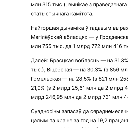
млн 315 тыс.), вынікае з праведзенаг
статыстычнага камітэта.
Найгоршая дынаміка ў гадавым выражэ
Магілёўскай абласцях — у Гродзенскай
млн 755 тыс. да 1 млрд 772 млн 416 ты
Далей: Брэсцкая вобласць — на 31,3% 
тыс.), Віцебская — на 30,3% (з 856 мл
Гомельская — на 28,5% (з 821 млн 258
21,9% (з 2 млрд 25,61 млн да 2 млрд 4
млрд 246,95 млн да 2 млрд 731 млн 44
Суадносіны запасаў да сярэднемесячн
цэлым па краіне за год на 19,2 працэн