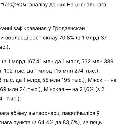
а
“Позіркам”
аналізу даных Нацыянальнага
нні зафіксаваная ў Гродзенскай і
 вобласці рост склаў 70,8% (з 1 млрд 37
с.).
(з 1 млрд 167,41 млн да 1 млрд 532 млн 389
н 102 тыс. да 1 млрд 115 млн 274 тыс.),
 тыс. да 1 млрд 55 млн 195 тыс.), Мінск — на
69 млн 24 тыс.), Мінская — на 21,6% (з 2
1 тыс.).
ага аб’ёму вытворчасці павялічыліся ў
тнага пункта (з 64,4% да 83,6%), за пяць