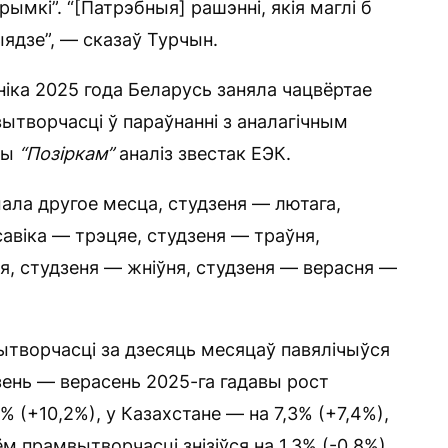
ымкі”. “[Патрэбныя] рашэнні, якія маглі б
ядзе”, — сказаў Турчын.
іка 2025 года Беларусь заняла чацвёртае
ытворчасці ў параўнанні з аналагічным
ны
“Позіркам”
аналіз звестак ЕЭК.
мала другое месца, студзеня — лютага,
савіка — трэцяе, студзеня — траўня,
ня, студзеня — жніўня, студзеня — верасня —
ытворчасці за дзесяць месяцаў павялічыўся
зень — верасень 2025-га гадавы рост
% (+10,2%), у Казахстане — на 7,3% (+7,4%),
’ём прамвытворчасці знізіўся на 1,3% (-0,8%),