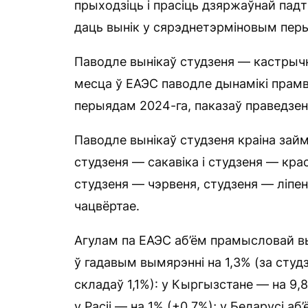
прыходзіць і прасіць дзяржаўнай падтр
даць вынік у сярэднетэрміновым перы
Паводле вынікаў студзеня — кастрычн
месца ў ЕАЭС паводле дынамікі прамв
перыядам 2024-га, паказаў праведзе
Паводле вынікаў студзеня краіна зай
студзеня — сакавіка і студзеня — кра
студзеня — чэрвеня, студзеня — ліпе
чацвёртае.
Агулам па ЕАЭС аб’ём прамысловай в
ў гадавым вымярэнні на 1,3% (за студ
складаў 1,1%): у Кыргызстане — на 9,8
у Расіі — на 1% (+0,7%); у Беларусі аб