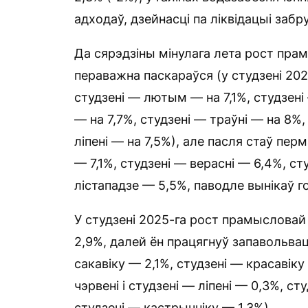
адходаў, дзейнасці па ліквідацыі забр
Да сярэдзіны мінулага лета рост пра
пераважна паскараўся (у студзені 20
студзені — лютым — на 7,1%, студзені
— на 7,7%, студзені — траўні — на 8%,
ліпені — на 7,5%), але пасля стаў пер
— 7,1%, студзені — верасні — 6,4%, ст
лістападзе — 5,5%, паводле вынікаў г
У студзені 2025-га рост прамысловай
2,9%, далей ён працягнуў запавольва
сакавіку — 2,1%, студзені — красавіку
чэрвені і студзені — ліпені — 0,3%, ст
студзені — кастрычніку — 1,3%).