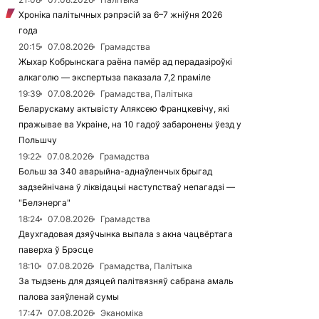
Хроніка палітычных рэпрэсій за 6–7 жніўня 2026
года
20:15
07.08.2026
Грамадства
Жыхар Кобрынскага раёна памёр ад перадазіроўкі
алкаголю — экспертыза паказала 7,2 праміле
19:39
07.08.2026
Грамадства, Палітыка
Беларускаму актывісту Аляксею Францкевічу, які
пражывае ва Украіне, на 10 гадоў забаронены ўезд у
Польшчу
19:22
07.08.2026
Грамадства
Больш за 340 аварыйна-аднаўленчых брыгад
задзейнічана ў ліквідацыі наступстваў непагадзі —
"Белэнерга"
18:24
07.08.2026
Грамадства
Двухгадовая дзяўчынка выпала з акна чацвёртага
паверха ў Брэсце
18:10
07.08.2026
Грамадства, Палітыка
За тыдзень для дзяцей палітвязняў сабрана амаль
палова заяўленай сумы
17:47
07.08.2026
Эканоміка