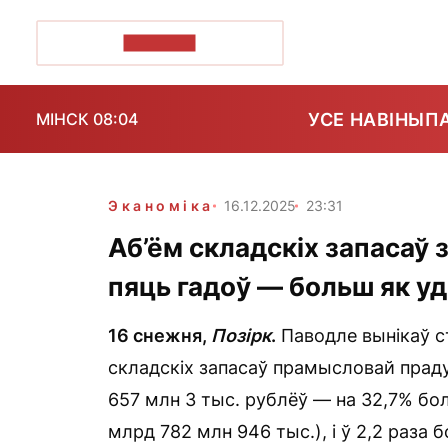
ПОЗІРК+
УСЕ НАВІНЫ
П
МІНСК 08:04
Эканоміка
16.12.2025
23:31
Аб’ём складскіх запасаў з
пяць гадоў — больш як у
16 снежня,
Позірк
.
Паводле вынікаў ст
складскіх запасаў прамысловай прад
657 млн 3 тыс. рублёў — на 32,7% бо
млрд 782 млн 946 тыс.), і ў 2,2 раза 