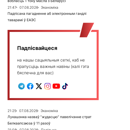
вобласць 1 тону масла з Беларусі
21:47
07.08.2026
Эканоміка
Падпісана пагадненне аб электронным гандлі
таварамі ў ЕАЭС
Падпісвайцеся
на нашы сацыяльныя сеткі, каб не
прапусціць важныя навіны (калі гэта
бяспечна для вас)
21:25
07.08.2026
Эканоміка
Лукашэнка назваў “жудасцю” павелічэнне страт
Белкаапсаюза ў 11 разоў
21:08
07.08.2026
Палітыка