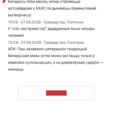
Беларусь пяты месяц запар з'яўляецца
аўтсайдарам у ЕАЭС па дынаміцы прамысловай
вытворчасці
15:53
07.08.2026
Грамадства, Палітыка
У "спіс экстрэмістаў" дададзеныя яшчэ чатыры
чалавекі
15:34
07.08.2026
Грамадства, Палітыка
АПК: Пры захаванні цяперашніх тэндэнцый
беларуская мова хутка можа застацца толькі ў
невялікіх супольнасцях, а на дзяржаўным узроўні —
знікнуць
ЧЫТАЦЬ