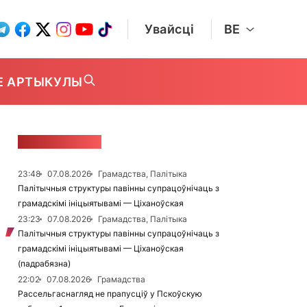
Увайсці
BE
Е АРТЫКУЛЫ
СТУЖКА НАВІН
23:48
07.08.2026
Грамадства, Палітыка
Палітычныя структуры павінны супрацоўнічаць з
грамадскімі ініцыятывамі — Ціханоўская
23:23
07.08.2026
Грамадства, Палітыка
Палітычныя структуры павінны супрацоўнічаць з
грамадскімі ініцыятывамі — Ціханоўская
(падрабязна)
22:02
07.08.2026
Грамадства
Рассельгаснагляд не прапусціў у Пскоўскую