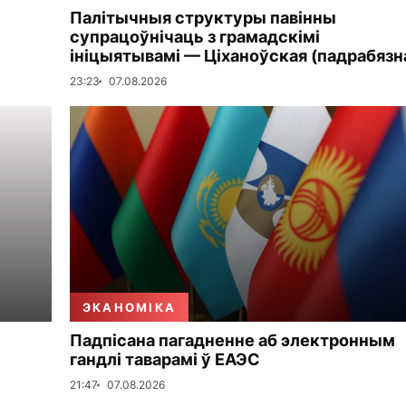
Палітычныя структуры павінны
супрацоўнічаць з грамадскімі
ініцыятывамі — Ціханоўская (падрабязн
23:23
07.08.2026
ЭКАНОМІКА
Падпісана пагадненне аб электронным
гандлі таварамі ў ЕАЭС
21:47
07.08.2026