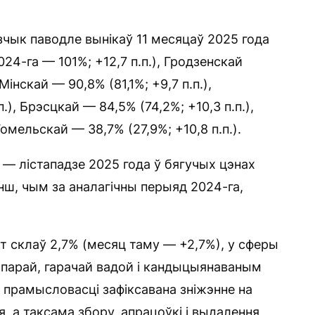
чык паводле вынікаў 11 месяцаў 2025 года
24-га — 101%; +12,7 п.п.), Гродзенскай
Мінскай — 90,8% (81,1%; +9,7 п.п.),
.), Брэсцкай — 84,5% (74,2%; +10,3 п.п.),
Гомельскай — 38,7% (27,9%; +10,8 п.п.).
— лістападзе 2025 года ў бягучых цэнах
нш, чым за аналагічны перыяд 2024-га,
 склаў 2,7% (месяц таму — +2,7%), у сферы
, парай, гарачай вадой і кандыцыянаваным
 прамысловасці зафіксавана зніжэнне на
я, а таксама збору, апрацоўкі і выдалення