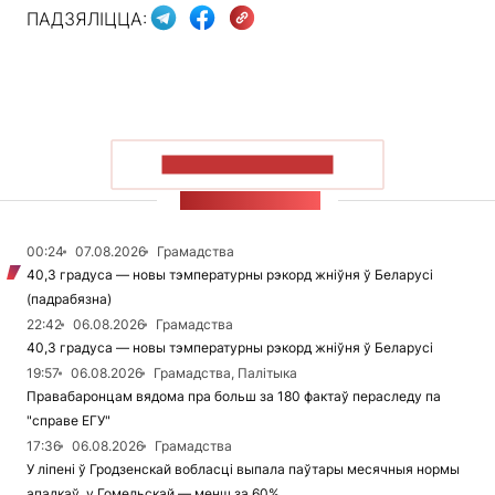
ПАДЗЯЛІЦЦА:
ПАКАЗАЦЬ БОЛЬШ
СТУЖКА НАВІН
00:24
07.08.2026
Грамадства
40,3 градуса — новы тэмпературны рэкорд жніўня ў Беларусі
(падрабязна)
22:42
06.08.2026
Грамадства
40,3 градуса — новы тэмпературны рэкорд жніўня ў Беларусі
19:57
06.08.2026
Грамадства, Палітыка
Правабаронцам вядома пра больш за 180 фактаў пераследу па
"справе ЕГУ"
17:36
06.08.2026
Грамадства
У ліпені ў Гродзенскай вобласці выпала паўтары месячныя нормы
ападкаў, у Гомельскай — менш за 60%