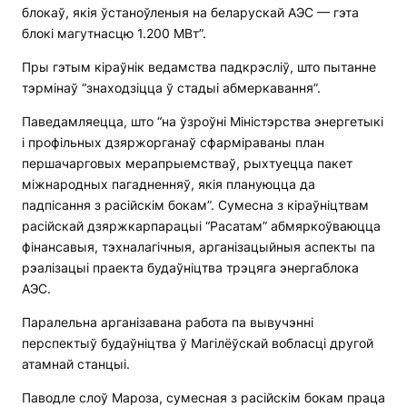
блокаў, якія ўстаноўленыя на беларускай АЭС — гэта
блокі магутнасцю 1.200 МВт”.
Пры гэтым кіраўнік ведамства падкрэсліў, што пытанне
тэрмінаў “знаходзіцца ў стадыі абмеркавання”.
Паведамляецца, што “на ўзроўні Міністэрства энергетыкі
і профільных дзяржорганаў сфарміраваны план
першачарговых мерапрыемстваў, рыхтуецца пакет
міжнародных пагадненняў, якія плануюцца да
падпісання з расійскім бокам”. Сумесна з кіраўніцтвам
расійскай дзяржкарпарацыі “Расатам” абмяркоўваюцца
фінансавыя, тэхналагічныя, арганізацыйныя аспекты па
рэалізацыі праекта будаўніцтва трэцяга энергаблока
АЭС.
Паралельна арганізавана работа па вывучэнні
перспектыў будаўніцтва ў Магілёўскай вобласці другой
атамнай станцыі.
Паводле слоў Мароза, сумесная з расійскім бокам праца