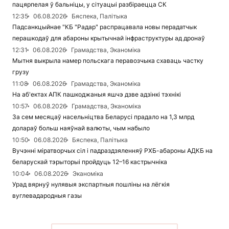
пацярпелая ў бальніцы, у сітуацыі разбіраецца СК
12:35
06.08.2026
Бяспека, Палітыка
Падсанкцыйнае "КБ "Радар" распрацавала новы перадатчык
перашкодаў для абароны крытычнай інфраструктуры ад дронаў
12:31
06.08.2026
Грамадства, Эканоміка
Мытня выкрыла намер польскага перавозчыка схаваць частку
грузу
11:08
06.08.2026
Грамадства, Эканоміка
На аб'ектах АПК пашкоджаныя яшчэ дзве адзінкі тэхнікі
10:57
06.08.2026
Грамадства, Эканоміка
За сем месяцаў насельніцтва Беларусі прадало на 1,3 млрд
долараў больш наяўнай валюты, чым набыло
10:50
06.08.2026
Бяспека, Палітыка
Вучэнні міратворчых сіл і падраздзяленняў РХБ-абароны АДКБ на
беларускай тэрыторыі пройдуць 12–16 кастрычніка
10:04
06.08.2026
Эканоміка
Урад вярнуў нулявыя экспартныя пошліны на лёгкія
вуглевадародныя газы