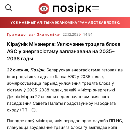
УСЕ НАВІНЫ
ПАЛІТЫКА
ЭКАНОМІКА
ГРАМАДСТВА
БЯСПЕКА
УСЕ
Грамадства
Эканоміка
22.12.2025
14:54
Кіраўнік Мінэнерга: Уключэнне трэцяга блока
АЭС у энергасістэму запланавана на 2035–
2038 гады
22 снежня,
Позірк
.
Беларуская энергасістэма гатовая да
інтэграцыі яшчэ аднаго блока АЭС у 2035 годзе,
абмяркоўваецца перыяд уключэння трэцяга блока ў
сістэму ў 2035–2038 гадах, заявіў міністр энергетыкі
Дзяніс Мароз 22 снежня перад пачаткам выязнога
пасяджэння Савета Палаты прадстаўнікоў Народнага
сходу (ПП НС).
Паводле слоў міністра, якія перадае прэс-служба ПП НС,
плануецца збудаванне трэцяга блока “ў выглядзе копіі