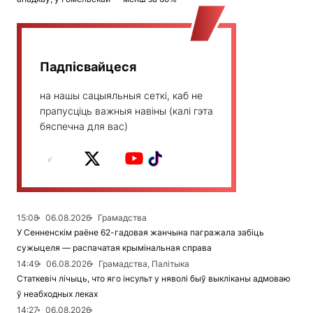
Падпісвайцеся
на нашы сацыяльныя сеткі, каб не
прапусціць важныя навіны (калі гэта
бяспечна для вас)
15:08
06.08.2026
Грамадства
У Сенненскім раёне 62-гадовая жанчына пагражала забіць
сужыцеля — распачатая крымінальная справа
14:49
06.08.2026
Грамадства, Палітыка
Статкевіч лічыць, что яго інсульт у няволі быў выкліканы адмоваю
ў неабходных леках
14:27
06.08.2026