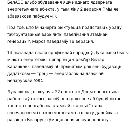
БелАЭС альбо збудавання яшчэ аднаго ядзернага
энергетычнага аб’екта, у тым ліку 2 верасня (“Мы яе
абавязкова пабудуем”).
Пра тое, што Мінэнерга рыхтуецца прадставіць ураду
“абгрунтаваныя варыянты павелічэння атамнай
генерацыі”, Мароз паведаміў 16 верасня.
14 лістапада пасля профільнай нарады ў Лукашэнкі былы
міністр энергетыкі, цяпер віцэ-прэм’ер Віктар
Каранкевіч паведаміў аб прынятым рашэнні будаваць
дадатковы — трэці — энергаблок на дзеючай
Беларускай АЭС.
Лукашэнка, віншуючы 22 снежня з Днём энергетыка
работнікаў галіны, заявіў, што рашэнне аб будаўніцтве
трэцяга энергаблока атамнай станцыі “стала
своечасовым і важным крокам на шляху далейшага
развіцця Беларусі і ўмацавання яе суверэнітэту”.