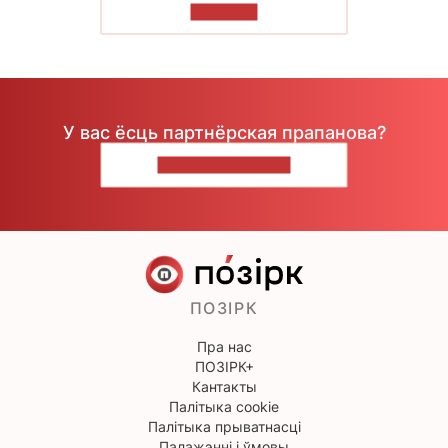
ЧЫТАЦЬ
У вас ёсць партнёрская прапанова?
НАПІШЫЦЕ НАМ
ПОЗІРК
Пра нас
ПОЗІРК+
Кантакты
Палітыка cookie
Палітыка прыватнасці
Палажэнні і ўмовы