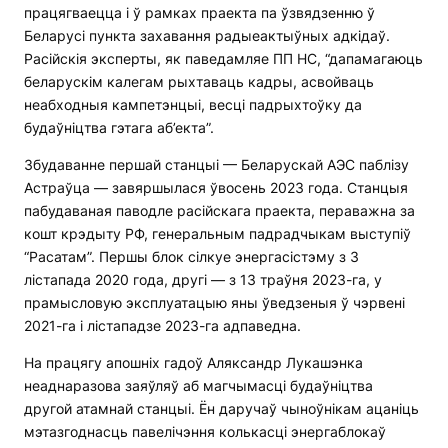
працягваецца і ў рамках праекта па ўзвядзенню ў
Беларусі пункта захавання радыеактыўных адкідаў.
Расійскія эксперты, як паведамляе ПП НС, “дапамагаюць
беларускім калегам рыхтаваць кадры, асвойваць
неабходныя кампетэнцыі, весці падрыхтоўку да
будаўніцтва гэтага аб’екта”.
Збудаванне першай станцыі — Беларускай АЭС паблізу
Астраўца — завяршылася ўвосень 2023 года. Станцыя
пабудаваная паводле расійскага праекта, пераважна за
кошт крэдыту РФ, генеральным падрадчыкам выступіў
“Расатам”. Першы блок сілкуе энергасістэму з 3
лістапада 2020 года, другі — з 13 траўня 2023-га, у
прамысловую эксплуатацыю яны ўведзеныя ў чэрвені
2021-га і лістападзе 2023-га адпаведна.
На працягу апошніх гадоў Аляксандр Лукашэнка
неаднаразова заяўляў аб магчымасці будаўніцтва
другой атамнай станцыі. Ён даручаў чыноўнікам ацаніць
мэтазгоднасць павелічэння колькасці энергаблокаў