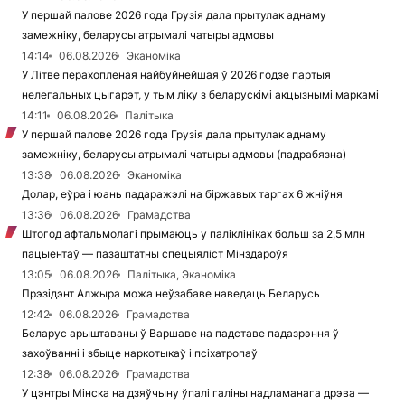
У першай палове 2026 года Грузія дала прытулак аднаму
замежніку, беларусы атрымалі чатыры адмовы
14:14
06.08.2026
Эканоміка
У Літве перахопленая найбуйнейшая ў 2026 годзе партыя
нелегальных цыгарэт, у тым ліку з беларускімі акцызнымі маркамі
14:11
06.08.2026
Палітыка
У першай палове 2026 года Грузія дала прытулак аднаму
замежніку, беларусы атрымалі чатыры адмовы (падрабязна)
13:38
06.08.2026
Эканоміка
Долар, еўра і юань падаражэлі на біржавых таргах 6 жніўня
13:36
06.08.2026
Грамадства
Штогод афтальмолагі прымаюць у паліклініках больш за 2,5 млн
пацыентаў — пазаштатны спецыяліст Мінздароўя
13:05
06.08.2026
Палітыка, Эканоміка
Прэзідэнт Алжыра можа неўзабаве наведаць Беларусь
12:42
06.08.2026
Грамадства
Беларус арыштаваны ў Варшаве на падставе падазрэння ў
захоўванні і збыце наркотыкаў і псіхатропаў
12:38
06.08.2026
Грамадства
У цэнтры Мінска на дзяўчыну ўпалі галіны надламанага дрэва —