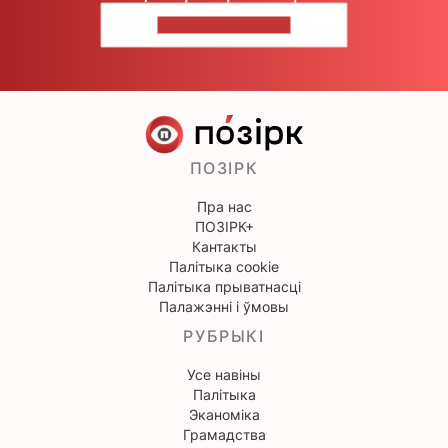
НАПІШЫЦЕ НАМ
ПОЗІРК
Пра нас
ПОЗІРК+
Кантакты
Палітыка cookie
Палітыка прыватнасці
Палажэнні і ўмовы
РУБРЫКІ
Усе навіны
Палітыка
Эканоміка
Грамадства