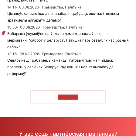
грамадзянства — МУС
14:11
08.08.2026
Грамадства, Палітыка
Ціханоўская заклікала праваабаронцаў даць экс-палітвязням
зразумелы алгарытм дапамогі
13:50
08.08.2026
Грамадства, Палітыка
Бабарыка ўсумніўся ва ўплыве дэмсіл, спаслаўшыся на
меркаванні "сяброў у Беларусі", Латушка парыраваў: "У нас розныя
сябры"
13:15
08.08.2026
Грамадства, Палітыка
Севярынец: Трэба мець каманды, гатовыя пры магчымасці
правесці ў рэгіёнах Беларусі "ад акцый і новых вырабаў да
рэформаў"
ЧЫТАЦЬ
У вас ёсць партнёрская прапанова?