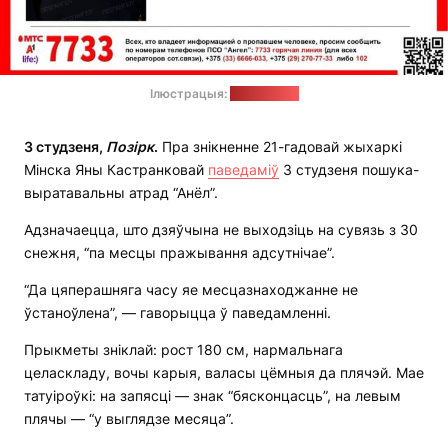
Ілюстрацыя:
ПСА "Анёл"
3 студзеня,
Позірк
.
Пра знікненне 21-гадовай жыхаркі
Мінска Яны Кастранковай
паведаміў
3 студзеня пошука-
выратавальны атрад “Анёл”.
Адзначаецца, што дзяўчына не выходзіць на сувязь з 30
снежня, “па месцы пражывання адсутнічае”.
“Да цяперашняга часу яе месцазнаходжанне не
ўстаноўлена”, — гаворыцца ў паведамленні.
Прыкметы зніклай: рост 180 см, нармальнага
целаскладу, вочы карыя, валасы цёмныя да плячэй. Мае
татуіроўкі: на запясці — знак “бясконцасць”, на левым
плячы — “у выглядзе месяца”.