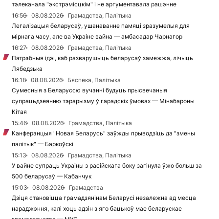
тэлеканала "экстрэмісцкім" і не аргументавала рашэнне
16:56
08.08.2026
Грамадства, Палітыка
Легалізацыя беларусаў, ушанаванне памяці зразумелыя для
мірнага часу, але ва Украіне вайна — амбасадар Чарнагор
16:27
08.08.2026
Грамадства, Палітыка
Патрэбныя ідэі, каб разварушыць беларусаў замежжа, лічыць
Лябедзька
16:18
08.08.2026
Бяспека, Палітыка
Сумесныя з Беларуссю вучэнні будуць прысвечаныя
супрацьдзеянню тэрарызму ў гарадскіх ўмовах — Мінабароны
Кітая
15:46
08.08.2026
Грамадства, Палітыка
Канферэнцыя "Новая Беларусь" заўжды прыводзіць да "змены
палітык" — Баркоўскі
15:13
08.08.2026
Грамадства, Палітыка
У вайне супраць Украіны з расійскага боку загінула ўжо больш за
500 беларусаў — Кабанчук
15:03
08.08.2026
Грамадства
Дзіця становіцца грамадзянінам Беларусі незалежна ад месца
нараджэння, калі хоць адзін з яго бацькоў мае беларускае