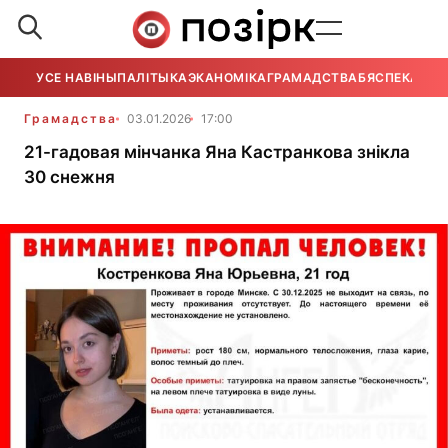
УСЕ НАВІНЫ
ПАЛІТЫКА
ЭКАНОМІКА
ГРАМАДСТВА
БЯСПЕКА
УСЕ
Грамадства
03.01.2026
17:00
21-гадовая мінчанка Яна Кастранкова знікла
30 снежня