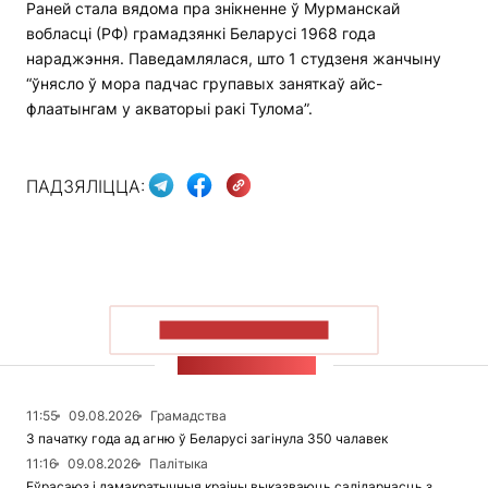
Раней стала вядома пра знікненне ў Мурманскай
вобласці (РФ) грамадзянкі Беларусі 1968 года
нараджэння. Паведамлялася, што 1 студзеня жанчыну
“ўнясло ў мора падчас групавых заняткаў айс-
флаатынгам у акваторыі ракі Тулома”.
ПАДЗЯЛІЦЦА:
ПАКАЗАЦЬ БОЛЬШ
СТУЖКА НАВІН
11:55
09.08.2026
Грамадства
З пачатку года ад агню ў Беларусі загінула 350 чалавек
11:16
09.08.2026
Палітыка
Еўрасаюз і дэмакратычныя краіны выказваюць салідарнасць з