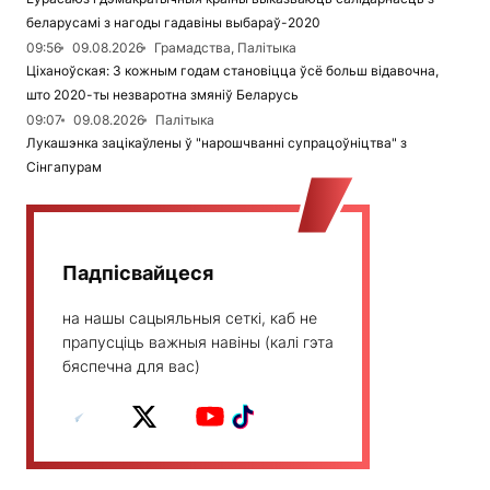
беларусамі з нагоды гадавіны выбараў-2020
09:56
09.08.2026
Грамадства, Палітыка
Ціханоўская: З кожным годам становіцца ўсё больш відавочна,
што 2020-ты незваротна змяніў Беларусь
09:07
09.08.2026
Палітыка
Лукашэнка зацікаўлены ў "нарошчванні супрацоўніцтва" з
Сінгапурам
Падпісвайцеся
на нашы сацыяльныя сеткі, каб не
прапусціць важныя навіны (калі гэта
бяспечна для вас)