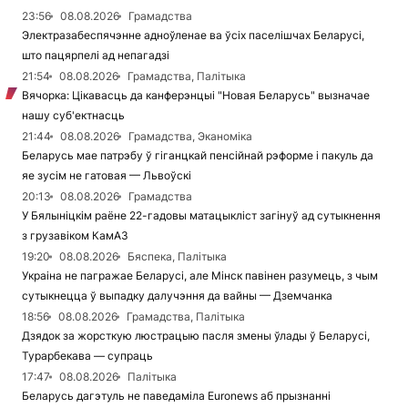
23:56
08.08.2026
Грамадства
Электразабеспячэнне адноўленае ва ўсіх паселішчах Беларусі,
што пацярпелі ад непагадзі
21:54
08.08.2026
Грамадства, Палітыка
Вячорка: Цікавасць да канферэнцыі "Новая Беларусь" вызначае
нашу суб'ектнасць
21:44
08.08.2026
Грамадства, Эканоміка
Беларусь мае патрэбу ў гіганцкай пенсійнай рэформе і пакуль да
яе зусім не гатовая — Львоўскі
20:13
08.08.2026
Грамадства
У Бялыніцкім раёне 22-гадовы матацыкліст загінуў ад сутыкнення
з грузавіком КамАЗ
19:20
08.08.2026
Бяспека, Палітыка
Украіна не пагражае Беларусі, але Мінск павінен разумець, з чым
сутыкнецца ў выпадку далучэння да вайны — Дземчанка
18:56
08.08.2026
Грамадства, Палітыка
Дзядок за жорсткую люстрацыю пасля змены ўлады ў Беларусі,
Турарбекава — супраць
17:47
08.08.2026
Палітыка
Беларусь дагэтуль не паведаміла Euronews аб прызнанні